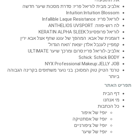
אלביב מבית לוריאל פריז: סדרת מסכות שיער חדשה
Intuition:Intuition Blossom
לוריאל פריז: Infallible Laque Resistance
לה רוש-פוזה: ANTHELIOS UVSPORT
לוריאל פרופסיונל:KERATIN ALPHA SLEEK
דוגמנית של אבא: המהפך של עונג שחף אצל אבא ירין
קמפיין לענבל אלדן יוצאת 'האח הגדול'
אלביב-לוריאל פריז:סרום ומרכך שיער ULTIMATE
Schick: Schick BODY
NYX Professional Makeup:JELLY JOB
טרנד הטיק טוק המסוכן: בני נוער משתזפים בקרינה הגבוהה
ביותר
תפריט האתר
דף הבית
מי אנחנו
כל הכתבות
יופי! של איפור
יופי! של אסתטיקה
יופי! של ציפורניים
יופי! של שיער