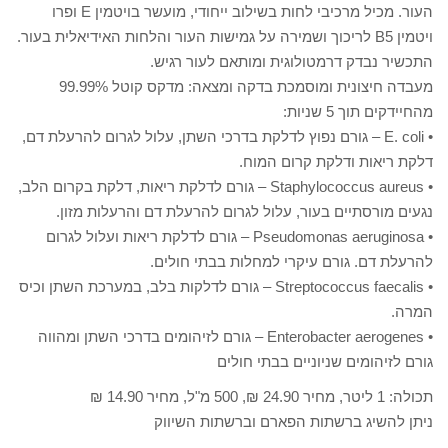
העור. מכיל מרכיבי לחות בשילוב ייחודי, מועשר בויטמין E ופרו
ויטמין B5 לריכוך ושמירה על גמישות העור והלחות האידיאלית בעור.
התכשיר נבדק דרמטולוגית ומותאם לעור רגיש.
מעבדה חיצונית ומוסמכת בדקה ומצאה: מדקס קוטל 99.99%
מהחיידקים תוך 5 שניות:
• E. coli – גורם נפוץ לדלקת בדרכי השתן, עלול לגרום להרעלת דם,
דלקת ריאות ודלקת קרום המוח.
• Staphylococcus aureus – גורם לדלקת ריאות, דלקת בקרום הלב,
נגעים מורסתיים בעור, עלול לגרום להרעלת דם והרעלות מזון.
• Pseudomonas aeruginosa – גורם לדלקת ריאות ועלול לגרום
להרעלת דם. גורם עיקרי למחלות בבתי חולים.
• Streptococcus faecalis – גורם לדלקות בלב, במערכת השתן וכיס
המרה.
• Enterobacter aerogenes – גורם לזיהומים בדרכי השתן ומהווה
גורם לזיהומים שניוניים בבתי חולים
תכולה: 1 ליטר, מחיר 24.90 ₪, 500 מ"ל, מחיר 14.90 ₪
ניתן להשיג ברשתות הפארם וברשתות השיווק