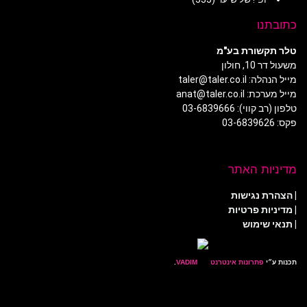
כתובתנו
טלר תקשורת בע"מ
משעול דר 10, חולון
מייל הנהלה: taler@taler.co.il
מייל מערכת: anat@taler.co.il
טלפון (רב קווי): 03-6839666
פקס: 03-6839626
מדיניות האתר
|
הצהרת נגישות
|
מדיניות פרטיות
| תנאי שימוש
תכנות ע״י
פתרונות אינטרנט
.