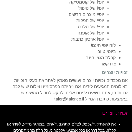
יופי! של קוסמטיקה
יופי! של טיפול
יופי! מוצרים חדשים
יופי! של הפקות
יופי! של סלבס
יופי! של אופנה
יופי! ארכיון כתבות
לוח יופי חינם!
ביוטי טיוב
קבלת מגזין חינם
צרו קשר
זכויות יוצרים
אנו מכבדים זכויות יוצרים ועושים מאמץ לאתר את בעלי הזכויות
בצילומים המגיעים לידינו. אם זיהיתם בפרסומינו צילום שיש לכם
זכויות בו, אתם רשאים לפנות אלינו ולבקש לחדול מהשימוש
באמצעות כתובת המייל taler@taler.co.il
זכויות יוצרים
אין להעתיק, לשכפל, לצלם, לתרגם, לאחסן במאגר מידע, לשדר או
לקלוט בכל דרך או בכל אמצעי אלקטרוני, כל חלק מהמתפרסם