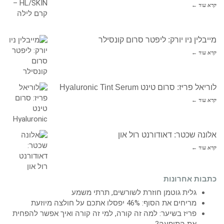
קרא עוד ←
מייבלין ניו יורק: ליפטר סרום קונסילר
קרא עוד ←
לוריאל פריז: סרום טינט Hyaluronic Tint Serum
קרא עוד ←
אלונה שכטר: דאודורנט רול און
קרא עוד ←
כתבות אחרונות
גלית גוטמן חוזרת לשורשים, תרתי משמע
מריחים את הסוף: 46% יפסלו אתכם על חולצה מיוזעת
פריז בשיער: למה זה קורה, למי זה קורה ואיך אפשר להפחית
את התופעה?