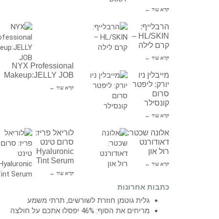
קרא עוד ←
הרבלייף:
HL/SKIN –
קרם לילה
קרא עוד ←
NYX Professional
מייבלין ניו
Makeup:JELLY JOB
יורק: ליפטר
קרא עוד ←
סרום
קונסילר
קרא עוד ←
אלונה שכטר:
לוריאל פריז:
דאודורנט
סרום טינט
רול און
Hyaluronic
Tint Serum
קרא עוד ←
קרא עוד ←
כתבות אחרונות
גלית גוטמן חוזרת לשורשים, תרתי משמע
מריחים את הסוף: 46% יפסלו אתכם על חולצה