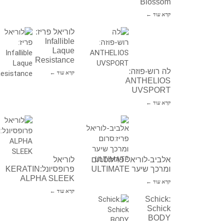
Blossom
קרא עוד ←
לוריאל פריז:
Infallible
Laque
Resistance
לה רוש-פוזה:
קרא עוד ←
ANTHELIOS
UVSPORT
קרא עוד ←
אלביב-לוריאל פריז:סרום
לוריאל
ומרכך שיער ULTIMATE
פרופסיונל:KERATIN
ALPHA SLEEK
קרא עוד ←
קרא עוד ←
Schick:
Schick
BODY