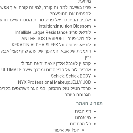
מיוזעת
פריז בשיער: למה זה קורה, למי זה קורה ואיך אפש
להפחית את התופעה?
אלביב מבית לוריאל פריז: סדרת מסכות שיער חדש
Intuition:Intuition Blossom
לוריאל פריז: Infallible Laque Resistance
לה רוש-פוזה: ANTHELIOS UVSPORT
לוריאל פרופסיונל:KERATIN ALPHA SLEEK
דוגמנית של אבא: המהפך של עונג שחף אצל אבא
ירין
קמפיין לענבל אלדן יוצאת 'האח הגדול'
אלביב-לוריאל פריז:סרום ומרכך שיער ULTIMATE
Schick: Schick BODY
NYX Professional Makeup:JELLY JOB
טרנד הטיק טוק המסוכן: בני נוער משתזפים בקרינ
הגבוהה ביותר
תפריט האתר
דף הבית
מי אנחנו
כל הכתבות
יופי! של איפור