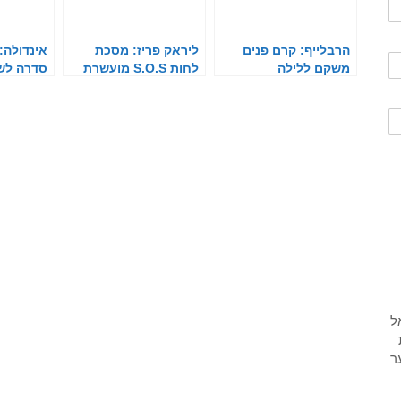
הרבלייף: קרם פנים
ליראק פריז: מסכת
משקם ללילה
לחות S.O.S מועשרת
סדרה לש
בחמצן
טבעי