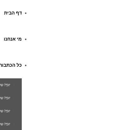
דף הבית
מי אנחנו
כל הכתבות
יופי! ש
יופי! 
יופי! ש
יופי! ש