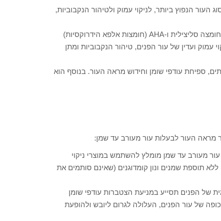
 העור הנפוץ ביותר, לניקוי עמוק ולטיהור הנקבוביות,
תרחיץ הפנים לעור מעורב עד שמן מיועד לניקוי עמוק ויסודי, מכיל חומצה סליצילית ו-AHA (חומצות אלפא הידרוקסיות)
 עמוק ועדין של עור הפנים, טיהור הנקבוביות ומתן
ים, ספיחת עודפי שומן וחידוש מראה העור. בנוסף הוא
עור מעורב עד שמן מומלץ להשתמש במוצרי ניקוי
 ללא תוספת שמנים ונון קומדוגנים (שאינם סותמים את
מית של הפנים תסייע במניעת הצטברות עודפי שומן
ופה של עור הפנים, העלולה לגרום ליובש ולהופעת