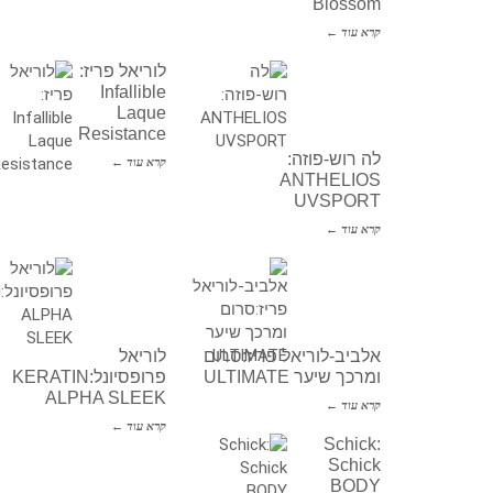
Blossom
קרא עוד ←
לוריאל פריז:
Infallible
Laque
Resistance
לה רוש-פוזה:
קרא עוד ←
ANTHELIOS
UVSPORT
קרא עוד ←
אלביב-לוריאל פריז:סרום
לוריאל
ומרכך שיער ULTIMATE
פרופסיונל:KERATIN
ALPHA SLEEK
קרא עוד ←
קרא עוד ←
Schick:
Schick
BODY