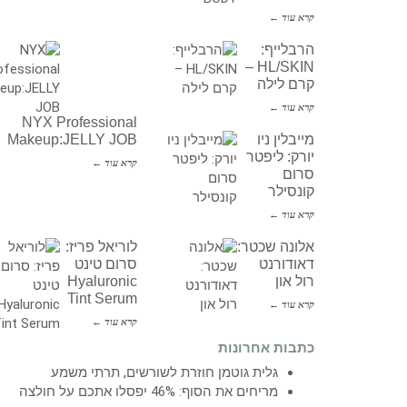
קרא עוד ←
הרבלייף:
HL/SKIN –
קרם לילה
קרא עוד ←
NYX Professional
מייבלין ניו
Makeup:JELLY JOB
יורק: ליפטר
קרא עוד ←
סרום
קונסילר
קרא עוד ←
אלונה שכטר:
לוריאל פריז:
דאודורנט
סרום טינט
רול און
Hyaluronic
Tint Serum
קרא עוד ←
קרא עוד ←
כתבות אחרונות
גלית גוטמן חוזרת לשורשים, תרתי משמע
מריחים את הסוף: 46% יפסלו אתכם על חולצה