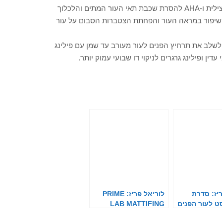
שימוש בתכשירים המכילים חומרים פעילים כגון חומצה סליצילית ו-AHA להסרת שכבת תאי העור המתים והלכלוך
ר שיפור במראה העור והפחתת הצטברות הסבום על עור
 לשלב את תרחיץ הפנים לעור מעורב עד שמן עם פילינג
דין ופילינג גרגרים לניקוי דו שבועי עמוק יותר.
יז: סדרת
לוריאל פריז: PRIME
סט לעור הפנים
LAB MATTIFING