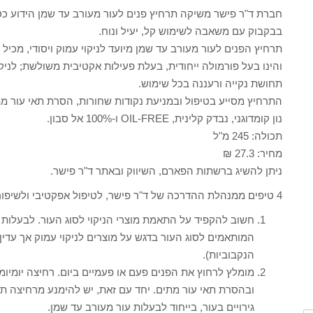
חברת ד"ר פישר משיקה תרחיץ פנים לעור מעורב עד שמן הידוע כסוג
בבקבוק עם משאבה לשימוש קל, יעיל ונוח.
והינו בעל פורמולה ייחודית, בעלת פעילות אקטיבית משולשת; לניקוי
תחושת נקייה ורעננה בכל שימוש.
התרחיץ מסייע בטיפול ובמניעת נקודות שחורות, הסרת תאי עור מת
נון קומדוגני, נבדק קלינית, OIL-FREE ו-100% אל סבון.
תכולה: 245 מ"ל
מחיר: 27.3 ₪
ניתן להשיג ברשתות הפארם, השיווק ובאתר ד"ר פישר.
4 טיפים ממנהלת ההדרכה של ד"ר פישר, לטיפול אפקטיבי ולשיפור מראה העור לבעלות עור מעורב עד שמן:
חשוב להקפיד על התאמת מוצרי הניקוי לסוג העור. לבעלות 
המותאמים לסוג העור בדגש על מוצרים לניקוי עמוק אך עדין
הנקבוביות).
מומלץ לרחוץ את הפנים פעם או פעמיים ביום. רחיצה יומיו
ובהסרת תאי עור מתים. יחד עם זאת, יש להימנע מרחיצה תכ
גירויים בעור, בייחוד לבעלות עור מעורב עד שמן.