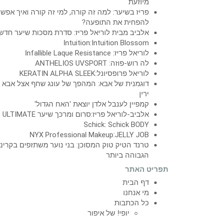
מיוזעת
פריז בשיער: למה זה קורה, למי זה קורה ואיך אפש
להפחית את התופעה?
אלביב מבית לוריאל פריז: סדרת מסכות שיער חדש
Intuition:Intuition Blossom
לוריאל פריז: Infallible Laque Resistance
לה רוש-פוזה: ANTHELIOS UVSPORT
לוריאל פרופסיונל:KERATIN ALPHA SLEEK
דוגמנית של אבא: המהפך של עונג שחף אצל אבא
ירין
קמפיין לענבל אלדן יוצאת 'האח הגדול'
אלביב-לוריאל פריז:סרום ומרכך שיער ULTIMATE
Schick: Schick BODY
NYX Professional Makeup:JELLY JOB
טרנד הטיק טוק המסוכן: בני נוער משתזפים בקרינ
הגבוהה ביותר
תפריט האתר
דף הבית
מי אנחנו
כל הכתבות
יופי! של איפור