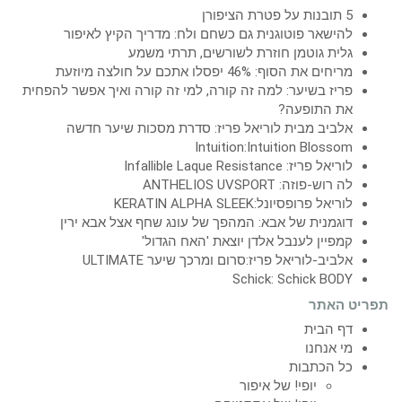
5 תובנות על פטרת הציפורן
להישאר פוטוגנית גם כשחם ולח: מדריך הקיץ לאיפור
גלית גוטמן חוזרת לשורשים, תרתי משמע
מריחים את הסוף: 46% יפסלו אתכם על חולצה מיוזעת
פריז בשיער: למה זה קורה, למי זה קורה ואיך אפשר להפחית
את התופעה?
אלביב מבית לוריאל פריז: סדרת מסכות שיער חדשה
Intuition:Intuition Blossom
לוריאל פריז: Infallible Laque Resistance
לה רוש-פוזה: ANTHELIOS UVSPORT
לוריאל פרופסיונל:KERATIN ALPHA SLEEK
דוגמנית של אבא: המהפך של עונג שחף אצל אבא ירין
קמפיין לענבל אלדן יוצאת 'האח הגדול'
אלביב-לוריאל פריז:סרום ומרכך שיער ULTIMATE
Schick: Schick BODY
תפריט האתר
דף הבית
מי אנחנו
כל הכתבות
יופי! של איפור