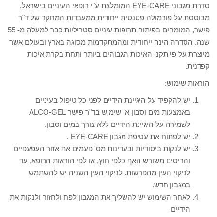
סדרת מגבוני EYE-CARE המומלצת ע"י רופאי העיניים בישראל,
מבוססת על פורמולה פטנטית ייחודית ממעבדות המחקר של ד"ר
פישר, המומחים בפיתוח תרופות עיניים סטריליות כבר למעלה מ- 55
שנה. הסדרה הינה ייחודית ומהמתקדמות מסוגה בארץ ובעולם אשר
מיוצרת על פי תקני האיכות הגבוהים ביותר ותחת בקרת איכות
קפדנית.
הוראות שימוש:
יש להקפיד על היגיינת הידיים לפני כל טיפול בעיניים
באמצעות מים וסבון או שימוש בד"ר פישר ALCO-GEL
לשמירה על היגיינת הידיים ללא צורך במים וסבון.
יש לפתוח את עטיפת מגבון EYE-CARE .
יש לנקות ביסודיות ובעדינות מס' פעמים את אזור העפעפיים
והריסים משורש האף כלפי חוץ, או לפי הוראות הרופא, עד
לניקוי העין מהפרשות. לניקוי העין השניה יש להשתמש
במגבון חדש.
לאחר השימוש יש להשליך את המגבון לפח ולחזור ולנקות את
הידיים.