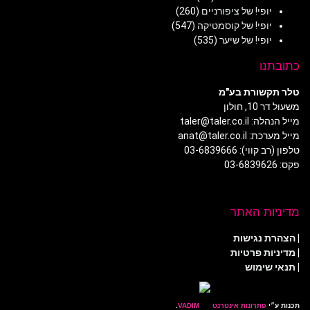
יופי! של ציפורניים
(260)
יופי! של קוסמטיקה
(547)
יופי! של שיער
(535)
כתובתנו
טלר תקשורת בע"מ
משעול דר 10, חולון
מייל הנהלה: taler@taler.co.il
מייל מערכת: anat@taler.co.il
טלפון (רב קווי): 03-6839666
פקס: 03-6839626
מדיניות האתר
|
הצהרת נגישות
|
מדיניות פרטיות
| תנאי שימוש
תכנות ע״י
פתרונות אינטרנט
.