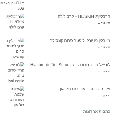
הרבלייף: HL/SKIN – קרם לילה
קרא עוד ←
מייבלין ניו יורק: ליפטר סרום קונסילר
קרא עוד ←
לוריאל פריז: סרום טינט Hyaluronic Tint Serum
קרא עוד ←
אלונה שכטר: דאודורנט רול און
קרא עוד ←
כתבות אחרונות