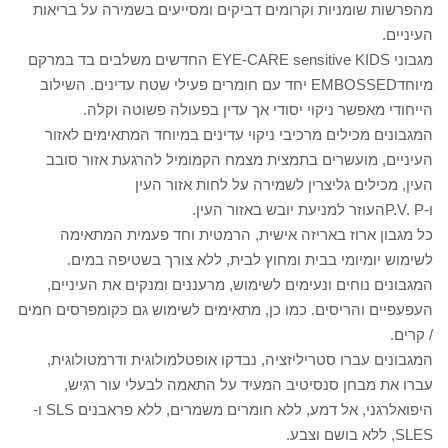
מהפרשות שומניות וקרומים דביקים ומסייעים בשמירה על בריאות
העיניים.
מגבוני EYE-CARE sensitive KIDS החדשים משלבים בד במרקם
מיוחדEMBOSSED יחד עם חומרים פעילי שטח עדינים. השילוב
הייחודי מאפשר ניקוי יסודי אך עדין בפעולה פשוטה וקלה.
המגבונים מכילים מרכיבי ניקוי עדינים במיוחד המתאימים לאזור
העיניים, מועשרים בתמצית מצמח הקמומיל להרגעת אזור סובב
העין, מכילים גליצרין לשמירה על לחות אזור העין
ו-P.V. Pהעוזר למניעת יובש באזור העין.
כל מגבון ארוז באריזה אישית, הרמטית וחד פעמית המתאימה
לשימוש יומיומי בבית ומחוץ לבית, ללא צורך בשטיפה במים.
המגבונים נוחים ונעימים לשימוש, מרעננים ומנקים את העיניים,
העפעפיים והריסים. כמו כן, מתאימים לשימוש גם כקומפרסים חמים
/ קרים.
המגבונים עברו סטריליזציה, נבדקו אופטלמולוגית ודרמטולוגית,
עברו את מבחן סנסיטיב המעיד על התאמה לבעלי עור רגיש,
היפואלרגני, אל דמע, ללא חומרים משמרים, ללא פראבנים SLS ו-
SLES, ללא בושם וצבע.