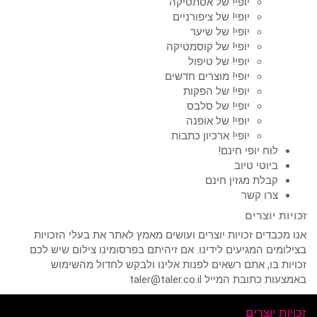
יופי! של אסתטיקה
יופי! של ציפורניים
יופי! של שיער
יופי! של קוסמטיקה
יופי! של טיפול
יופי! מוצרים חדשים
יופי! של הפקות
יופי! של סלבס
יופי! של אופנה
יופי! ארכיון כתבות
לוח יופי חינם!
ביוטי טיוב
קבלת מגזין חינם
צרו קשר
זכויות יוצרים
אנו מכבדים זכויות יוצרים ועושים מאמץ לאתר את בעלי הזכויות
בצילומים המגיעים לידינו. אם זיהיתם בפרסומינו צילום שיש לכם
זכויות בו, אתם רשאים לפנות אלינו ולבקש לחדול מהשימוש
באמצעות כתובת המייל taler@taler.co.il
זכויות יוצרים