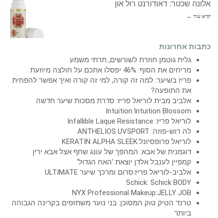
אלונה שכטר: דאודורנט רול און
קרא עוד ←
כתבות אחרונות
גלית גוטמן חוזרת לשורשים, תרתי משמע
מריחים את הסוף: 46% יפסלו אתכם על חולצה מיוזעת
פריז בשיער: למה זה קורה, למי זה קורה ואיך אפשר להפחית
את התופעה?
אלביב מבית לוריאל פריז: סדרת מסכות שיער חדשה
Intuition:Intuition Blossom
לוריאל פריז: Infallible Laque Resistance
לה רוש-פוזה: ANTHELIOS UVSPORT
לוריאל פרופסיונל:KERATIN ALPHA SLEEK
דוגמנית של אבא: המהפך של עונג שחף אצל אבא ירין
קמפיין לענבל אלדן יוצאת 'האח הגדול'
אלביב-לוריאל פריז:סרום ומרכך שיער ULTIMATE
Schick: Schick BODY
NYX Professional Makeup:JELLY JOB
טרנד הטיק טוק המסוכן: בני נוער משתזפים בקרינה הגבוהה
ביותר