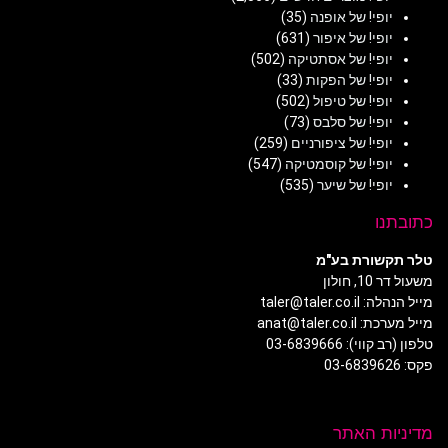
יופי! של אופנה
(35)
יופי! של איפור
(631)
יופי! של אסתטיקה
(502)
יופי! של הפקות
(33)
יופי! של טיפול
(502)
יופי! של סלבס
(73)
יופי! של ציפורניים
(259)
יופי! של קוסמטיקה
(547)
יופי! של שיער
(535)
כתובתנו
טלר תקשורת בע"מ
משעול דר 10, חולון
מייל הנהלה: taler@taler.co.il
מייל מערכת: anat@taler.co.il
טלפון (רב קווי): 03-6839666
פקס: 03-6839626
מדיניות האתר