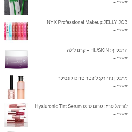
קרא עוד ←
NYX Professional Makeup:JELLY JOB
קרא עוד ←
הרבלייף: HL/SKIN – קרם לילה
קרא עוד ←
מייבלין ניו יורק: ליפטר סרום קונסילר
קרא עוד ←
לוריאל פריז: סרום טינט Hyaluronic Tint Serum
קרא עוד ←