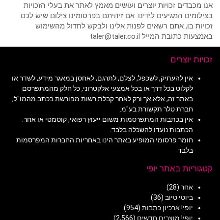
אנו מכבדים זכויות יוצרים ועושים מאמץ לאתר את בעלי הזכויות
בצילומים המגיעים לידינו. אם זיהיתם בפרסומינו צילום שיש לכם
זכויות בו, אתם רשאים לפנות אלינו ולבקש לחדול מהשימוש
באמצעות כתובת המייל taler@taler.co.il
זכויות יוצרים
אין להעתיק, לשכפל, לצלם, לתרגם, לאחסן במאגר מידע, לשדר או
לקלוט בכל דרך או בכל אמצעי אלקטרוני, כל חלק מהמתפרסם
באתר זה, אלא אך ורק לאחר קבלת רשות מפורשת בכתב מהמו"ל,
חברת טלר תקשורת בע"מ.
אין בכתבות המתפרסמות משום ייעוץ רפואי, קוסמטי או אחר.
הכתבות נועדו להשכלה בלבד.
חומר פרסומי המופיע באתר הינו באחריות החברות המפרסמות
בלבד.
קטגוריות באתר יופי
אחר
(28)
ביוטי טיוב
(36)
יופי! ארכיון כתבות
(954)
יופי! מוצרים חדשים
(2,566)