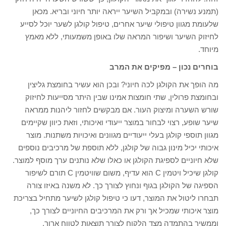
(תמנע נשירה) ובמקביל השיער ייראה יותר חיוני ובריא. מכאן
שלעומת מגוון טיפולי שיער אחרים, טיפול קולגן לשער יוכל לסייע
לחיזוק השיער ושיפור המראה שלו באופן משמעותי, ללא מאמץ
מיוחד.
בוחרים נכון – מפיקים את המרב
מה הופך את הקולגן לכה חיוני? ובכן הוא עשיר בחומצת גליצין
ובחומצת פרולין, שתי חומצות אמינו שבין היתר מסייעות לחיזוק
שורש השערה ומיצוק העור. אם מבקשים לחזור ליהנות ממראה
שיער שופע, רצוי לבחור במוצר ייעודי ואיכותי, וזאת כיוון שקיימים
מגוון תוספי קולגן בעלי ייעודיים מגוונים ואיכויות משתנות. מוצר
איכותי יכיל מינון גבוה של קולגן, ללא תוספת של מרכיבים נוספים
שלא חיוניים לספיגת הקולגן או כאלו שלא נותנים ערך מוסף למוצר.
קולגן שיכיל ויטמין C הוא עדיף, משום שוויטמין C תורם לשיפור
הספיגה של הקולגן בגוף ונחוץ לצורך כך. לא משנה באיזו צורה
תבחרו ליטול את המוצר, דעו כי טיפול קולגן לשיער מתחיל בצריכת
מוצר איכותי שמכיל אך ורק את המרכיבים החיוניים לצורך כך,
וממשיך בהתמדה מצד הלקוח לצורך תוצאות לטווח ארוך.