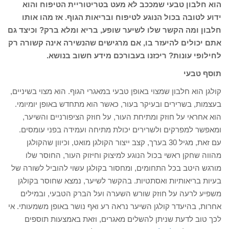
הוא חלבון טבעי שמככב לא מעט בטריטוריית הטיפוח והוא
ידוע לטובה בכול הנוגע לטיפוח ובריאות הגוף. אז מהו אותו
חלבון ומה הקשר שלו לשיער שופע, בריא ומלא ברק? וכיצד גם
אתם יכולים להיעזר בו, אם מרגישים שהנשירה אינה קשורה רק
לחילופי עונות? ריכזנו בעבורכם מידע חשוב בנושא.
תוסף טבעי
קולגן הוא חלבון שמצוי באופן טבעי במאגרי הגוף. הוא מצוי בשיניים,
בעצמות, בשרירים ובעיקר בעור, כאשר הוא מתחדש באופן יומיומי.
הוא אחראי על חוזק ומתיחת העור, על חוזק הציפורניים והשיער,
ומאפשר למפרקים ולשרירים יכולת מתיחה ועמידה בפני עומסים.
עם זאת, מגיל 30 בערך, קצב ייצור הקולגן מואט, וכיוון שהקולגן
מהווה שחקן ראשי בכול הנוגע למיצוק וחיזוק העור, החוסר שלו
מורגש היטב בכל התחומים, ומחסור בקולגן עשוי להוביל לשורה של
בעיות בריאותיות ואסתטיות. בהקשר לשיער, נמצא שחוסר בקולגן
משפיע לרעה על חוזק שורש השערה ועל הברק הטבעי, ובמילים
אחרות, בהיעדר קולגן השיער נראה רע ואף נושר באופן משמעותי. אי
לכך טוב לדעת שניתן להשלים מאגרים, וזאת באמצעות תוספים