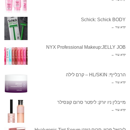
Schick: Schick BODY
קרא עוד ←
NYX Professional Makeup:JELLY JOB
קרא עוד ←
הרבלייף: HL/SKIN – קרם לילה
קרא עוד ←
מייבלין ניו יורק: ליפטר סרום קונסילר
קרא עוד ←
לוריאל פריז: סרום טינט Hyaluronic Tint Serum