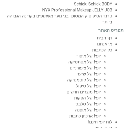
Schick: Schick BODY
NYX Professional Makeup:JELLY JOB
טרנד הטיק טוק המסוכן: בני נוער משתזפים בקרינה הגבוהה
ביותר
תפריט האתר
דף הבית
מי אנחנו
כל הכתבות
יופי! של איפור
יופי! של אסתטיקה
יופי! של ציפורניים
יופי! של שיער
יופי! של קוסמטיקה
יופי! של טיפול
יופי! מוצרים חדשים
יופי! של הפקות
יופי! של סלבס
יופי! של אופנה
יופי! ארכיון כתבות
לוח יופי חינם!