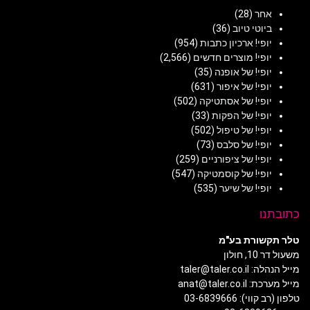
אחר
(28)
ביוטי טיוב
(36)
יופי! ארכיון כתבות
(954)
יופי! מוצרים חדשים
(2,566)
יופי! של אופנה
(35)
יופי! של איפור
(631)
יופי! של אסתטיקה
(502)
יופי! של הפקות
(33)
יופי! של טיפול
(502)
יופי! של סלבס
(73)
יופי! של ציפורניים
(259)
יופי! של קוסמטיקה
(547)
יופי! של שיער
(535)
כתובתנו
טלר תקשורת בע"מ
משעול דר 10, חולון
מייל הנהלה: taler@taler.co.il
מייל מערכת: anat@taler.co.il
טלפון (רב קווי): 03-6839666