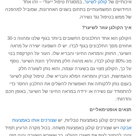
איכותיים של
קולגן לשיער
, במסגרת טיפול ייעודי – זהו אחד
החידושים המשמעותיים בתחום בשנים האחרונות, שמוביל למהפכה
של ממש בטיפול נגד נשירה.
איך הקולגן עוזר לשיער?
הקולגן הוא אחד החלבונים החשובים ביותר בגוף שלנו ומהווה כ-30
אחוזים מסך החלבונים בגוף לבדו. יש לו השפעה ישירה על מראה
השיער, החוזק והמראה החיוני והבריא שלו. העור על הקרקפת בנוי
מכ-80% קולגן לבדו, והוא מהווה חלק מתהליך הזנת השיער. נוסף
על כך, הקולגן מצוי גם בשערה עצמה, והוא נותן לשערה חלק
מהגמישות, הברק והמראה המלא והבריא שלו. טיפול קולגן לשיער
בעצם נותן ללקוח/ה את האפשרות להשלים את החלבון החסר כדי
להתמודד עם נשירה או ירידה במראה החיוני של השיער, באופן חכם
והדרגתי.
תנאים אופטימאליים
יש שצורכים קולגן באמצעות טבליות, יש
שצורכים אותו באמצעות
אבקה
ויש שצורכים קולגן באמצעות משחה. בכול מקרה הרעיון תמיד
זהה: להחזיר לגוף את מאגרי הקולגן, כך ששורש השערה יהיה חזק