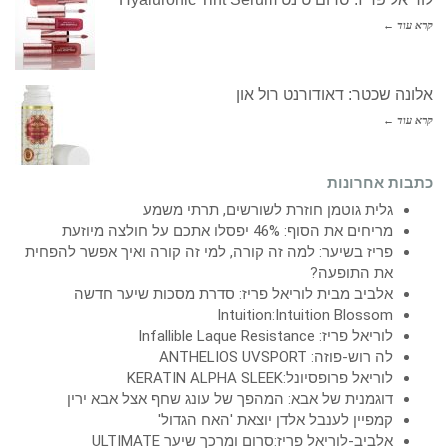
קרא עוד ←
אלונה שכטר: דאודורנט רול און
קרא עוד ←
כתבות אחרונות
גלית גוטמן חוזרת לשורשים, תרתי משמע
מריחים את הסוף: 46% יפסלו אתכם על חולצה מיוזעת
פריז בשיער: למה זה קורה, למי זה קורה ואיך אפשר להפחית
את התופעה?
אלביב מבית לוריאל פריז: סדרת מסכות שיער חדשה
Intuition:Intuition Blossom
לוריאל פריז: Infallible Laque Resistance
לה רוש-פוזה: ANTHELIOS UVSPORT
לוריאל פרופסיונל:KERATIN ALPHA SLEEK
דוגמנית של אבא: המהפך של עונג שחף אצל אבא ירין
קמפיין לענבל אלדן יוצאת 'האח הגדול'
אלביב-לוריאל פריז:סרום ומרכך שיער ULTIMATE