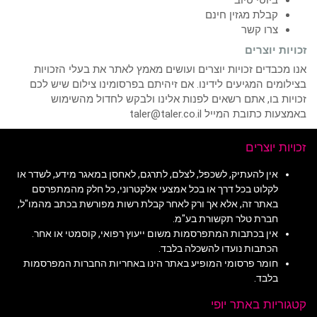
ביוטי טיוב
קבלת מגזין חינם
צרו קשר
זכויות יוצרים
אנו מכבדים זכויות יוצרים ועושים מאמץ לאתר את בעלי הזכויות
בצילומים המגיעים לידינו. אם זיהיתם בפרסומינו צילום שיש לכם
זכויות בו, אתם רשאים לפנות אלינו ולבקש לחדול מהשימוש
באמצעות כתובת המייל taler@taler.co.il
זכויות יוצרים
אין להעתיק, לשכפל, לצלם, לתרגם, לאחסן במאגר מידע, לשדר או
לקלוט בכל דרך או בכל אמצעי אלקטרוני, כל חלק מהמתפרסם
באתר זה, אלא אך ורק לאחר קבלת רשות מפורשת בכתב מהמו"ל,
חברת טלר תקשורת בע"מ.
אין בכתבות המתפרסמות משום ייעוץ רפואי, קוסמטי או אחר.
הכתבות נועדו להשכלה בלבד.
חומר פרסומי המופיע באתר הינו באחריות החברות המפרסמות
בלבד.
קטגוריות באתר יופי