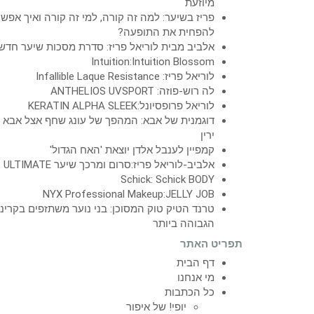
מיוזעת
פריז בשיער: למה זה קורה, למי זה קורה ואיך אפש
להפחית את התופעה?
אלביב מבית לוריאל פריז: סדרת מסכות שיער חדש
Intuition:Intuition Blossom
לוריאל פריז: Infallible Laque Resistance
לה רוש-פוזה: ANTHELIOS UVSPORT
לוריאל פרופסיונל:KERATIN ALPHA SLEEK
דוגמנית של אבא: המהפך של עונג שחף אצל אבא
ירין
קמפיין לענבל אלדן יוצאת 'האח הגדול'
אלביב-לוריאל פריז:סרום ומרכך שיער ULTIMATE
Schick: Schick BODY
NYX Professional Makeup:JELLY JOB
טרנד הטיק טוק המסוכן: בני נוער משתזפים בקרינ
הגבוהה ביותר
תפריט האתר
דף הבית
מי אנחנו
כל הכתבות
יופי! של איפור