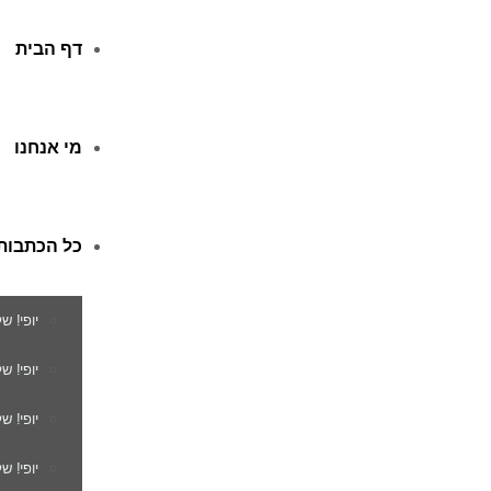
דף הבית
מי אנחנו
כל הכתבות
יופי! ש
יופי! 
יופי! ש
יופי! ש