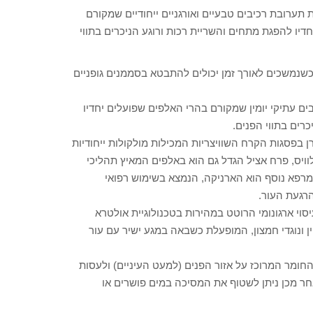
ז' Anti Stress מהפכנית המשלבת תערובת רכיבים טבעיים ואורגניים ייחודיים שמקורם
חדיו להפגת מתחים והשריית רכות ורוגע הניכרים בתווי
שנמשכים לאורך זמן יכולים להתבטא בסממנים גופניים
ם עתיקי יומין שמקורם בהרי האלפים שפועלים יחדיו
רים בתווי הפנים.
ן בפסגות הקרח השוויצריות המכילות מולקולות ייחודיות
ויס, פרח אציל הגדל גם הוא באלפים המאיץ תהליכי
 מרפא נוסף הוא הארניקה, הנמצא בשימוש רפואי
י ארגונומי הרוטט במהירות בטכנולוגיית אולטרא
ין ונוגדי חמצון, המופעלת כשבאה במגע ישיר עם עור
מר המרוכז על אזור הפנים (למעט העיניים) ולעסות
ר מכן ניתן לשטוף את המסיכה במים פושרים או