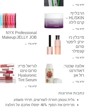
קרא עוד ←
הרבלייף:
HL/SKIN –
קרם לילה
קרא עוד ←
NYX Professional
מייבלין ניו
Makeup:JELLY JOB
יורק: ליפטר
קרא עוד ←
סרום
קונסילר
קרא עוד ←
אלונה שכטר:
לוריאל פריז:
דאודורנט
סרום טינט
רול און
Hyaluronic
Tint Serum
קרא עוד ←
קרא עוד ←
כתבות אחרונות
גלית גוטמן חוזרת לשורשים, תרתי משמע
מריחים את הסוף: 46% יפסלו אתכם על חולצה