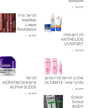
Blossom
קרא עוד ←
לוריאל פריז:
Infallible
Laque
Resistance
לה רוש-פוזה:
קרא עוד ←
ANTHELIOS
UVSPORT
קרא עוד ←
אלביב-לוריאל פריז:סרום
לוריאל
ומרכך שיער ULTIMATE
פרופסיונל:KERATIN
ALPHA SLEEK
קרא עוד ←
קרא עוד ←
Schick:
Schick
BODY