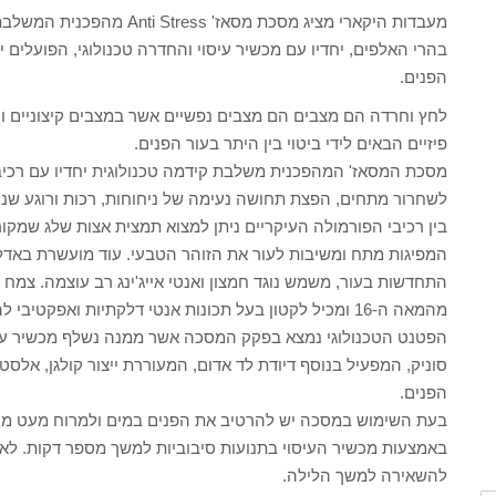
מעבדות היקארי מציג מסכת מסא
בהרי האלפים, יחדיו עם מכשיר עיסוי והחדרה טכנולוגי, הפועלים י
הפנים.
לחץ וחרדה הם מצבים הם מצבים נפשיים אשר במצבים קיצוניים וכ
פיזיים הבאים לידי ביטוי בין היתר בעור הפנים.
מסכת המסאז' המהפכנית משלבת קידמה טכנולוגית יחדיו עם רכיבי
לשחרור מתחים, הפצת תחושה נעימה של ניחוחות, רכות ורוגע שניכ
בין רכיבי הפורמולה העיקריים ניתן למצוא תמצית אצות שלג שמקור
המפיגות מתח ומשיבות לעור את הזוהר הטבעי. עוד מועשרת באדלו
התחדשות בעור, משמש נוגד חמצון ואנטי אייג'ינג רב עוצמה. צמח
מהמאה ה-16 ומכיל לקטון בעל תכונות אנטי דלקתיות ואפקטיבי להרגעת העור.
הפטנט הטכנולוגי נמצא בפקק המסכה אשר ממנה נשלף מכשיר עיסו
סוניק, המפעיל בנוסף דיודת לד אדום, המעוררת ייצור קולגן, אלסט
הפנים.
בעת השימוש במסכה יש להרטיב את הפנים במים ולמרוח מעט מהחו
באמצעות מכשיר העיסוי בתנועות סיבוביות למשך מספר דקות. לאח
להשאירה למשך הלילה.