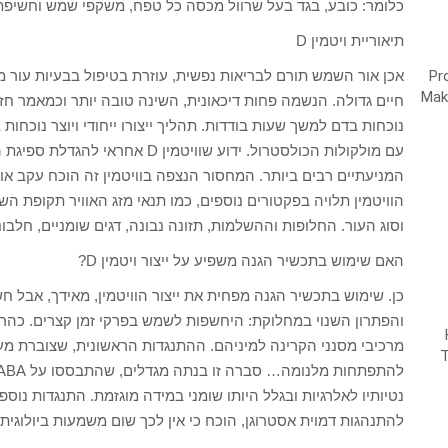
כלומר: כובע, בגד בעל שרוול מכסה כל טפח, משקפי שמש וחשיפת 
תיאוריית ויטמין D
אכן אור השמש תורם לבריאות נפשית, עוזרת בטיפול בבעיות עור מ
נוכחות בדם למשך שעות בודדות. תהליך ייצורו ייחודי ויוצר נוכחות 
עם מולקולות הכולסטרול. ידוע שוויטמ
המניעתיים רבים ביותר. המחסור הנצפה בוויטמין זה הוכח עקב או
הוויטמין תלויה בפקטורים נוספים, כמו תנאי מזג האוויר תקופת 
וסוג העור. החלופות וההשלמות, תזונה נבונה, דגים שומניים, חלבונ
האם שימוש בתכשיר הגנה משפיע על ייצור ויטמין D?
כן. שימוש בתכשיר הגנה מפחית את ייצור הוויטמין, מאידך, אבל ח
והפתרון השנוי במחלוקת: היחשפות לשמש בפרקי זמן קצרים. כהרגל
מרכיבי מסנני הקרינה למיניהם. ההתנגדות הראשונית, שצוברת מעט
נטיותיו לאלרגיות ובגלל היותו שומני במידה מוגזמת. התנגדות נו
להתנהגות דמוית אסטרוגן, הוכח כי אין לכך שום משמעות ביולוגית.