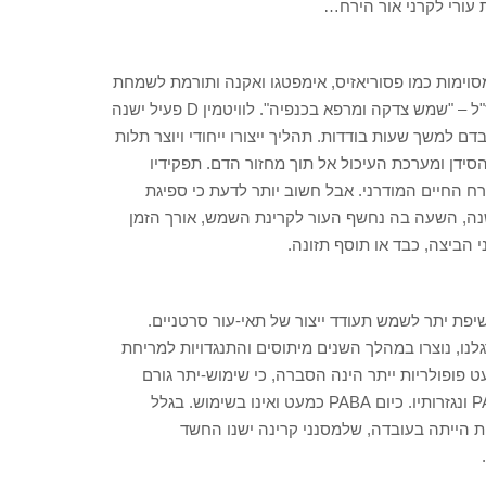
עורי לקרני אור הירח…
סוימות כמו פסוריאזיס, אימפטגו ואקנה ותורמת לשמחת
חיים גדולה. הנשמה פחות דיכאונית, השינה טובה יותר וכמאמר חז"ל – "שמש צדקה ומרפא בכנפיה". לוויטמין D פעיל ישנה
בדם למשך שעות בודדות. תהליך ייצורו ייחודי ויוצר תלות
ין D אחראי להגדלת ספיגת הסידן ומערכת העיכול אל תוך מחזור הדם. תפקידיו
רח החיים המודרני. אבל חשוב יותר לדעת כי ספיגת
השנה, השעה בה נחשף העור לקרינת השמש, אורך הזמן
י הביצה, כבד או תוסף תזונה.
שיפת יתר לשמש תעודד ייצור של תאי-עור סרטניים.
נו, נוצרו במהלך השנים מיתוסים והתנגדויות למריחת
 פופולריות ייתר הינה הסברה, כי שימוש-יתר גורם
להתפתחות מלנומה… סברה זו בנתה מגדלים, שהתבססו על PABA ונגזרותיו. כיום PABA כמעט ואינו בשימוש. בגלל
ספת הייתה בעובדה, שלמסנני קרינה ישנו החשד