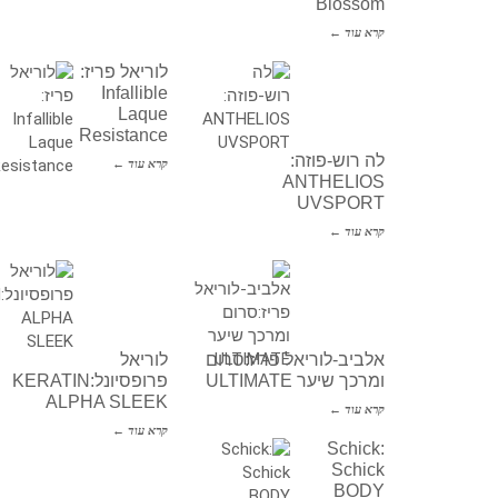
Blossom
קרא עוד ←
לוריאל פריז:
Infallible
Laque
Resistance
לה רוש-פוזה:
קרא עוד ←
ANTHELIOS
UVSPORT
קרא עוד ←
אלביב-לוריאל פריז:סרום
לוריאל
ומרכך שיער ULTIMATE
פרופסיונל:KERATIN
ALPHA SLEEK
קרא עוד ←
קרא עוד ←
Schick:
Schick
BODY