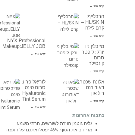
קרא עוד ←
הרבלייף:
HL/SKIN –
קרם לילה
קרא עוד ←
NYX Professional
מייבלין ניו
Makeup:JELLY JOB
יורק: ליפטר
קרא עוד ←
סרום
קונסילר
קרא עוד ←
אלונה שכטר:
לוריאל פריז:
דאודורנט
סרום טינט
רול און
Hyaluronic
Tint Serum
קרא עוד ←
קרא עוד ←
כתבות אחרונות
גלית גוטמן חוזרת לשורשים, תרתי משמע
מריחים את הסוף: 46% יפסלו אתכם על חולצה