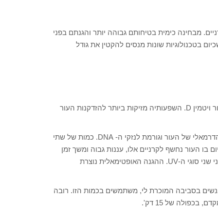
רניים. מבחינה כימית בטיחותם גבוהה יותר והגנתם בפני
, הצבע הלבן, שכיום בטכנולוגיות שונות מנסים להקטין את גודל
B Radiation) UVB ultra violet) – זו האחראית לכוויות השמש ולייצור ויטמין D. השפעותיה מזיקות ביותר להזדקנות העור
A Radiation) – UVA ultra violet) החודרת אף היא אל תוך העומק הדרמאלי של העור וגורמת לנזקי ה- DNA. כמות של שתי
ם בו העור נחשף לקרניים אלו, עננות גבוה ומשך זמן
הנחת ה-SPF. ה-SPF הינו מדד הגנתי, שמספק מסנני הקרינה בפני שני סוגי ה-UV. ההגנה האופטימאלית נוצרת
SPF  מספק 93% הגנה. מעט מאוד אנשים בסביבה המוכרת לי, משתמשים בכמות הזו. רובה
כפולה של 15 דק'.