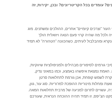
ים? עומדים בכל הקריטריונים? ובכן, יקירות, זה
עור "וצרכים קיומיים" אחרים, ההולכים ומשתנים. מזג
יה ולכל מה שהיה קרוי פעם הנאה ויזואלית הולך
מהנקרא ומהבלבול לעיתים, כשהכוונה "הטהורה" לא תמיד
בי גורמים לסיפורים מבהילים ולמניפולציות שיווקיות,
. האמת נמצאת איפשהו באמצע, וכמו במאזני צדק,
וקרת לשמש קופחת, אכן גורמת לתחלואות סרטן
הזדקנות עור מואצת ומחלות מינוריות ההופכת למז'וריות. סוג עור, גוון,
יה, עשויים לתרום למניעה של מרבית תחלואות המאה.
אפקט הצ'יפס, זו תמיד תהיה ההוכחה הנראית, שעורכם