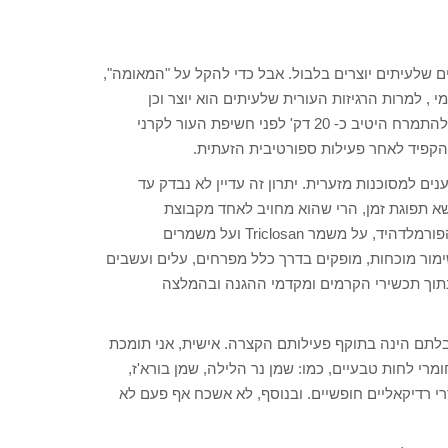
לעיתים יוצרים בלבול. אבל כדי להקל על "המאומה",
 בנזופינים – מסנן כימי , למרות הרגיזות העורית שלעיתים הוא יוצר וכן
מסננים פיזיקליים כדוגמת הטיטניום דיאוקסיד או זינקאוסיד. חובה להתמרח היטיב כ- 20 דק' לפני חשיפת העור לקרני
הקפיד לאחר פעילות ספורטיבית הזעתית.
ם למסוכנות מזערית. יתרון זה עדיין לא נבדק עד
ושא תפוגת זמן, הרי שהוא מחויב לאחד מקבוצת
המשמרים. צא ולמד. נוותר בצורה חד משמעית על משמרים כמו: הפורמלדהיד, על משמר Triclosan ועל משמרים
ור מוכחות, מופקים בדרך כלל מפרחים, עלים ועשבים
תוך תכשירי הקרמים ומקדמי ההגנה ובהמלצה
לתם הינה בתוקף פעילותם הקצרה. אישית, אני תומכת
רי לחות טבעיים, כמו: שמן נר הלילה, שמן בורא'ז,
רי רדיקאליים חופשיים. ובנוסף, לא אשכח אף פעם לא