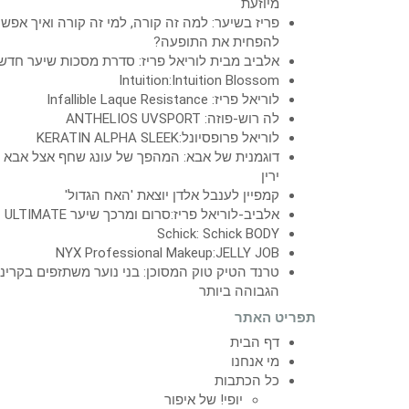
מיוזעת
פריז בשיער: למה זה קורה, למי זה קורה ואיך אפש
להפחית את התופעה?
אלביב מבית לוריאל פריז: סדרת מסכות שיער חדש
Intuition:Intuition Blossom
לוריאל פריז: Infallible Laque Resistance
לה רוש-פוזה: ANTHELIOS UVSPORT
לוריאל פרופסיונל:KERATIN ALPHA SLEEK
דוגמנית של אבא: המהפך של עונג שחף אצל אבא
ירין
קמפיין לענבל אלדן יוצאת 'האח הגדול'
אלביב-לוריאל פריז:סרום ומרכך שיער ULTIMATE
Schick: Schick BODY
NYX Professional Makeup:JELLY JOB
טרנד הטיק טוק המסוכן: בני נוער משתזפים בקרינ
הגבוהה ביותר
תפריט האתר
דף הבית
מי אנחנו
כל הכתבות
יופי! של איפור