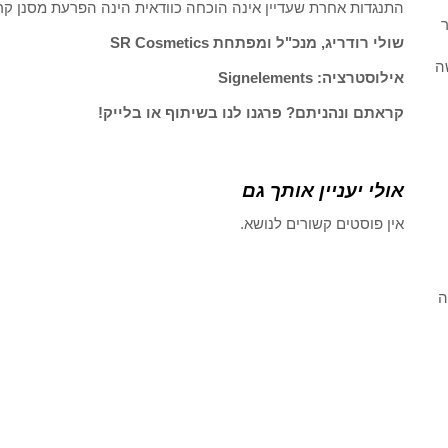
התנגדות אחרת שעדיין אינה הוכחה כוודאית הינה הפרעת מסנן קרינה לייצור ויטמין D. ובכן ג
ר
שולי רודריג, מנכ"ל ומפתחת SR Cosmetics
ה
אילוסטרציה: Signelements
קראתם ונהניתם? פרגנו לנו בשיתוף או בלייק!
אולי יעניין אותך גם
אין פוסטים קשורים לנושא.
ה