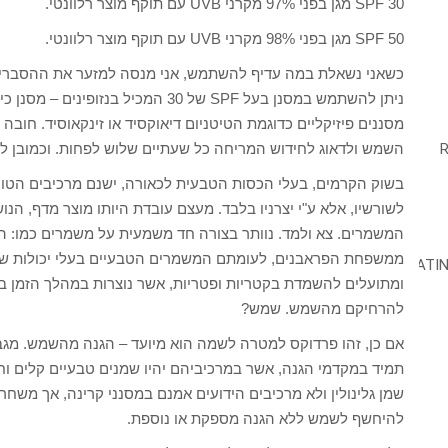
30 SPF מגן בפני 97% מקרני UVB עם תוקף מוצר רלוונטי.
50 SPF מגן בפני 98% מקרני UVB עם תוקף מוצר רלוונטי.
כשאני נשאלת במה עדיף להשתמש, אני מנסה למזער את ההסברים ש
ניתן להשתמש במסנן בעל SPF של 30 המכיל
השמש ולדאוג לחידוש המריחה כל שעתיים שלוש לפחות. וכמובן ל
בשוק הקרמים, בעלי הכסות הטבעית לכאורה, ישנם מרכיבים הטועני
לשורשיו, אלא ע"י יצרניו בלבד. מעצם עובדת היותו מוצר מדף, הנ
ממשפחת הפראבנים, לעומתם המשמרים הטבעיים בעלי יכולות שימ
ומתועלים להשמדת בקטריות ופטריות, אשר נוצרות במהלך הזמן ב
להרחיקם מהשמש. שמש?
אם כן, זהו פרדוקס למטרה לשמה הוא מיועד – הגנה מהשמש. מגב
תמיד במקדמי הגנה, אשר במרכיביהם יהיו שמנים טבעיים קלים וחומ
שמן גלינולין ולא מרכיבים הידועים אמנם במסנני קרינה, אך משחר
להיחשף לשמש ללא הגנה מספקת או נוספת.