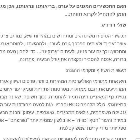
האם התכשירים המגנים על עורנו, בריאותנו ונראותנו, אכן מגנ
הזמן להתחיל לקרוא תוויות…
שולי רודריג
תכשירי הטיפוח משתדרגים ומתחדשים במהירות שיא, כמו גם צרכי ה
אוויר "אביך" ולעיתים הפכפך גורם לעורנו, ולהרגשתנו, לחוסר אנרג
ומתכווץ. וכך גם עור פנינו, ולעיתים "ארנקינו"… כדי להבין מעט 
ברורה, אנסה להסביר ובקצרה את גודל הבעיה ופתרונה.
תעשיית השיזוף ומקדמי ההגנה:
היא אחת מתורמי האוליגרכיות המהירות ביותר. פרסום ושיווק אגרסי
המרתיעים את רובנו ממחלות מסרטנות עתידיות ומנזקי עור איומים
נטיית כף המאזניים הינה תמיד להחמרה. נכון: חשיפה, שאינה מב
קרצינוגמי. כולל מלנומה BCC וחבריו. זאת למעט מ
גנטיקה משפחתית, גילאים מתבגרים, גאוגרפיה, עיסוק והבנת הבע
במידה והעור "חטף "כוויה" – או בלשון עממית יותר "נשרפתם" – 
ספג יותר מידי קרינת שמש קטלנית.
מסנני הקרינה מתחלקים לקטגוריות בהתאם לפעילות ולהשפעה: