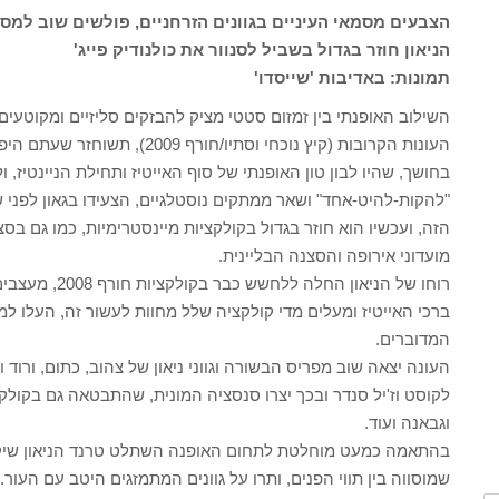
הצבעים מסמאי העיניים בגוונים הזרחניים, פולשים שוב למס
הניאון חוזר בגדול בשביל לסנוור את כולנו
דיק פייג'
תמונות: באדיבות 'שייסדו'
השילוב האופנתי בין זמזום סטטי מציק להבזקים סליזיים ומקוטעים,
העונות הקרובות (קיץ נוכחי וסתי
בחושך, שהיו לבון טון האופנתי של סוף האייטיז ותחילת הניינטיז, ו
"להקות-להיט-אחד" ושאר ממתקים נוסטלגיים, הצעידו בגאון לפני ש
הזה, ועכשיו הוא חוזר בגדול בקולקציות מיינסטרימיות, כמו גם בס
מועדוני אירופה והסצנה הבליינית.
רוחו של הניאון
ברכי האייטיז ומעלים מדי קולקציה שלל מחוות לעשור זה, העלו למס
המדוברים.
העונה יצאה שוב מפריס הבשורה וגווני ניאון של צהוב, כתום, ורוד וכ
לקוסט וז'יל סנדר ובכך יצרו סנסציה המונית, שהתבטאה גם בקולקצי
וגבאנה ועוד.
בהתאמה כמעט מוחלטת לתחום האופנה השתלט טרנד הניאון שיק ג
שמוסווה בין תווי הפנים, ותרו על גוונים המתמזגים היטב עם העור.