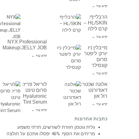
קרא עוד ←
הרבלייף:
HL/SKIN –
קרם לילה
קרא עוד ←
NYX Professional
מייבלין ניו
Makeup:JELLY JOB
יורק: ליפטר
קרא עוד ←
סרום
קונסילר
קרא עוד ←
אלונה שכטר:
לוריאל פריז:
דאודורנט
סרום טינט
רול און
Hyaluronic
Tint Serum
קרא עוד ←
קרא עוד ←
כתבות אחרונות
גלית גוטמן חוזרת לשורשים, תרתי משמע
מריחים את הסוף: 46% יפסלו אתכם על חולצה