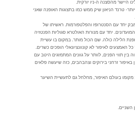
נו היישר מהסצנה ה-ניו יורקית.
ותר- טרנד הניאון שיק ממש כמו בתצוגות האופנה שאני
קמבק יחד עם הסנטרופז והפלטפורמות. ראשיתו של
ועדונים. יחד עם מנורות האולטרא סגוליות הפנטזיה
פנת הלילה כולה. שם הכול מותר. במקום בו עשיית
 כל האמצעים לאיפור לא קונוונציונאלי הופכים כשרים.
 בין תווי הפנים, לוותר על גוונים המתמזגים היטב עם
 באיפור זרחני בירוקים וצהבהבים, כזה שיעשה פלאים
 מקומו בעולם האיפור, מחלחל גם לתעשיית השיער
 השניים.