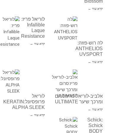
Blossom
קרא עוד ←
לוריאל פריז:
Infallible
Laque
Resistance
לה רוש-פוזה:
קרא עוד ←
ANTHELIOS
UVSPORT
קרא עוד ←
אלביב-לוריאל פריז:סרום
לוריאל
ומרכך שיער ULTIMATE
פרופסיונל:KERATIN
ALPHA SLEEK
קרא עוד ←
קרא עוד ←
Schick:
Schick
BODY