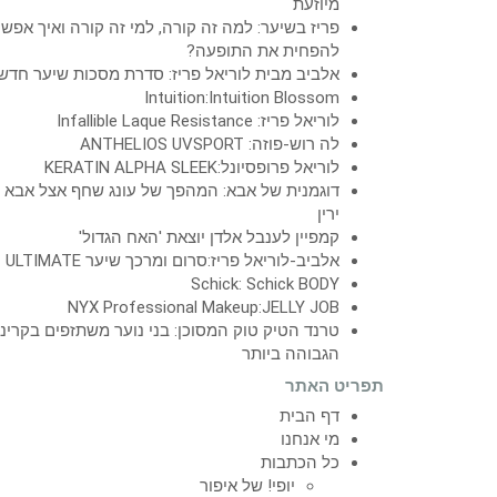
מיוזעת
פריז בשיער: למה זה קורה, למי זה קורה ואיך אפש
להפחית את התופעה?
אלביב מבית לוריאל פריז: סדרת מסכות שיער חדש
Intuition:Intuition Blossom
לוריאל פריז: Infallible Laque Resistance
לה רוש-פוזה: ANTHELIOS UVSPORT
לוריאל פרופסיונל:KERATIN ALPHA SLEEK
דוגמנית של אבא: המהפך של עונג שחף אצל אבא
ירין
קמפיין לענבל אלדן יוצאת 'האח הגדול'
אלביב-לוריאל פריז:סרום ומרכך שיער ULTIMATE
Schick: Schick BODY
NYX Professional Makeup:JELLY JOB
טרנד הטיק טוק המסוכן: בני נוער משתזפים בקרינ
הגבוהה ביותר
תפריט האתר
דף הבית
מי אנחנו
כל הכתבות
יופי! של איפור