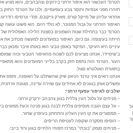
הטרנד העכשווי הוא איפור זרחני בירוקים וצהבהבים, והוא מגיע אלי
תזהרו מפני אנמיות וחוסר צבע בעפעפיים, ולכו על הטרנד החזק בי
אחראי עליהן של מייקל קורס, מארק גייקובס, פנדי ונרסיסו רודריגז.
האיפור הזרחני על גבול המנוכר, לא נולד היום. הוא פשוט עושה 
הטרנד כבר בתחילת שנות השמונים בסצנת הלילה האפלולית של המ
הייתה בעיצומה. גם כיום, האיפור במועדונים למעשה מכתיב את או
עיניים היא העיקר, המיקוד באופן טבעי הוא באותו איבר ומכאן כבר
ב'שיסיידו', אנחנו מציעים לכם לשכוח מהאיפור הטבעי וכזה שמוסווה
העור. הטרנד הזה נתפס חזק בקרב בלייני המועדונים והוא מתאפיין
בתאורת האולטרא סגול.
אנחנו רואים איך טרנד הניאון שיק שהשתלט על האופנה, ותפס את
ומשלים אותן בגוונים לא אחידים עם שזירה עדינה, מגוונת וזרחנית.
שלבים לאיפור עפעף זרחני:
– מניחים על גלגל העין צללית בגוון צהבהב-ירקרק זרחני.
– על עצם הגבה מוסיפים צללית לבנה בגוון פנינה וכעת ממזגים בין
– ממסגרים את קו העין העליון והתחתון בעיפרון שחור.
– הוסיפו מסקרה שקופה לעטיפת הריסים.
– מניחים סומק "בובתי" במרכז תפוחי הלחיים בגוון ורוד בייבי.