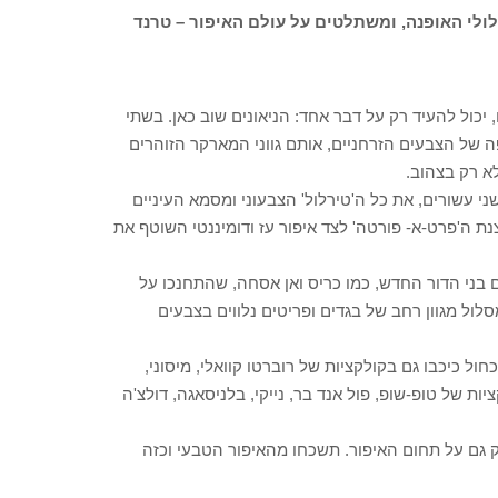
לולי האופנה, ומשתלטים על עולם האיפור – טרנד
 יכול להעיד רק על דבר אחד: הניאונים שוב כאן. בשתי
ו/חורף 2009), תשוחזר שעתם היפה של הצבעים הזרחניים, אותם גווני המארקר הזוהרים
לא רק בצהוב.
ני עשורים, את כל ה'טירלול' הצבעוני ומסמא העיניים
צנת ה'פרט-א- פורטה' לצד איפור עז ודומיננטי השוטף את
 החלה ללחשש כבר בקולקציות חורף 2008, מעצבים בני הדור החדש, כמו כריס ואן אסחה, שהתחנכו על
לול מגוון רחב של בגדים ופריטים נלווים בצבעים
חול כיכבו גם בקולקציות של רוברטו קוואלי, מיסוני,
ות של טופ-שופ, פול אנד בר, נייקי, בלניסאגה, דולצ'ה
ם על תחום האיפור. תשכחו מהאיפור הטבעי וכזה