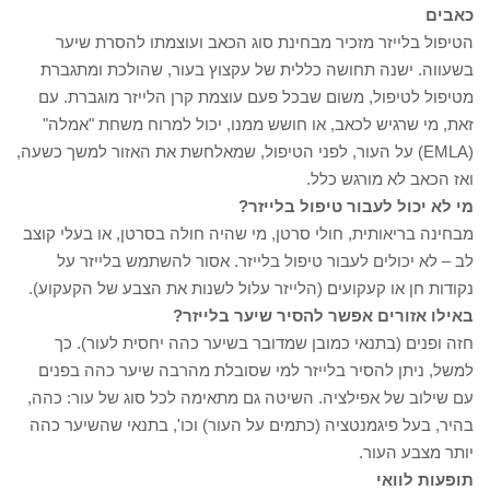
כאבים
הטיפול בלייזר מזכיר מבחינת סוג הכאב ועוצמתו להסרת שיער
בשעווה. ישנה תחושה כללית של עקצוץ בעור, שהולכת ומתגברת
מטיפול לטיפול, משום שבכל פעם עוצמת קרן הלייזר מוגברת. עם
זאת, מי שרגיש לכאב, או חושש ממנו, יכול למרוח משחת "אמלה"
(EMLA) על העור, לפני הטיפול, שמאלחשת את האזור למשך כשעה,
ואז הכאב לא מורגש כלל.
מי לא יכול לעבור טיפול בלייזר?
מבחינה בריאותית, חולי סרטן, מי שהיה חולה בסרטן, או בעלי קוצב
לב – לא יכולים לעבור טיפול בלייזר. אסור להשתמש בלייזר על
נקודות חן או קעקועים (הלייזר עלול לשנות את הצבע של הקעקוע).
באילו אזורים אפשר להסיר שיער בלייזר?
חזה ופנים (בתנאי כמובן שמדובר בשיער כהה יחסית לעור). כך
למשל, ניתן להסיר בלייזר למי שסובלת מהרבה שיער כהה בפנים
עם שילוב של אפילציה. השיטה גם מתאימה לכל סוג של עור: כהה,
בהיר, בעל פיגמנטציה (כתמים על העור) וכו', בתנאי שהשיער כהה
יותר מצבע העור.
תופעות לוואי