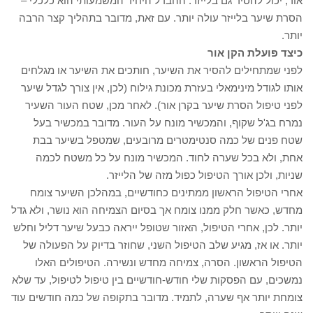
אור, יכול להסיר גם בלייזר. ההבדל היחיד המשמעותי הוא כלכלי –
הסרת שיער בלייזר עולה יותר. עם זאת, מדובר בתהליך קצר הרבה
יותר.
כיצד פועלת הקן אור
לפני שמתחילים להסיר את השיער, חותכים את השיער או מגלחים
אותו לגודל מינימאלי בעזרת מכונת גילוח (לכן, אין צורך לגדל שיער
לפני טיפול הסרת שיער בקרן אור). לאחר מכן, שטח העור השעיר
נמרח בג'ל שקוף, והמכשיר מונח על העור. מדובר במכשיר בעל
שטח פנים של כמה סנטימטרים מרובעים, שמטפל בשיער בבת
אחת, ולא בכל שערה לחוד. המכשיר מונח על כל משטח לכמה
שניות, ולכן אורך הטיפול כפול מזה של הלייזר.
אחרי הטיפול הראשון ממתינים כחודשיים, במהלכן השיער צומח
מחדש, כאשר חלק ממנו צומח אך בסיום הצמיחה הוא נושר, ולא גדל
יותר. לכן, אחרי הטיפול, האזור שטופל ייראה כבעל שיער דליל וחלש
יותר. או אז, מגיע שלב הטיפול השני, שחוזר בדיוק על הפעולה של
הטיפול הראשון. הסרה, צמיחה מחדש ונשירה. הטיפולים האלו
נמשכים, עם הפסקות שלי חודש-חודשיים בין טיפול לטיפול, עד שלא
צומחת יותר אף שערה, לתמיד. מדובר בתקופה של כמה חודשים עוד