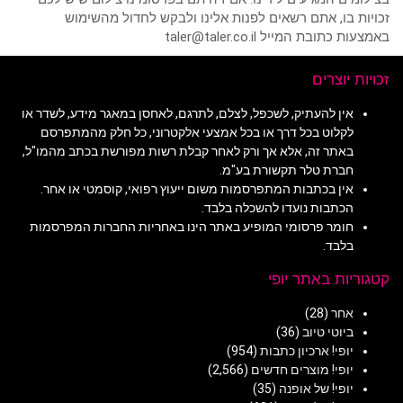
זכויות בו, אתם רשאים לפנות אלינו ולבקש לחדול מהשימוש
באמצעות כתובת המייל taler@taler.co.il
זכויות יוצרים
אין להעתיק, לשכפל, לצלם, לתרגם, לאחסן במאגר מידע, לשדר או
לקלוט בכל דרך או בכל אמצעי אלקטרוני, כל חלק מהמתפרסם
באתר זה, אלא אך ורק לאחר קבלת רשות מפורשת בכתב מהמו"ל,
חברת טלר תקשורת בע"מ.
אין בכתבות המתפרסמות משום ייעוץ רפואי, קוסמטי או אחר.
הכתבות נועדו להשכלה בלבד.
חומר פרסומי המופיע באתר הינו באחריות החברות המפרסמות
בלבד.
קטגוריות באתר יופי
אחר
(28)
ביוטי טיוב
(36)
יופי! ארכיון כתבות
(954)
יופי! מוצרים חדשים
(2,566)
יופי! של אופנה
(35)