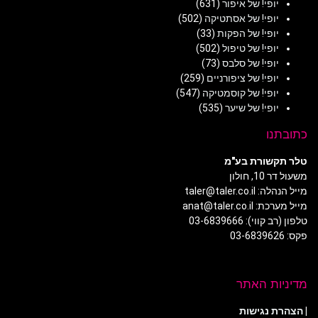
יופי! של איפור
(631)
יופי! של אסתטיקה
(502)
יופי! של הפקות
(33)
יופי! של טיפול
(502)
יופי! של סלבס
(73)
יופי! של ציפורניים
(259)
יופי! של קוסמטיקה
(547)
יופי! של שיער
(535)
כתובתנו
טלר תקשורת בע"מ
משעול דר 10, חולון
מייל הנהלה: taler@taler.co.il
מייל מערכת: anat@taler.co.il
טלפון (רב קווי): 03-6839666
פקס: 03-6839626
מדיניות האתר
|
הצהרת נגישות