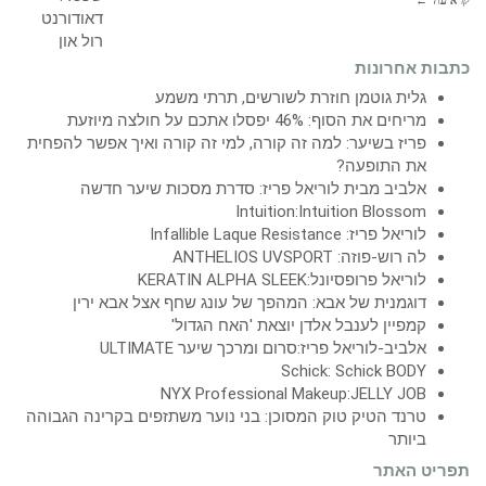
כתבות אחרונות
גלית גוטמן חוזרת לשורשים, תרתי משמע
מריחים את הסוף: 46% יפסלו אתכם על חולצה מיוזעת
פריז בשיער: למה זה קורה, למי זה קורה ואיך אפשר להפחית
את התופעה?
אלביב מבית לוריאל פריז: סדרת מסכות שיער חדשה
Intuition:Intuition Blossom
לוריאל פריז: Infallible Laque Resistance
לה רוש-פוזה: ANTHELIOS UVSPORT
לוריאל פרופסיונל:KERATIN ALPHA SLEEK
דוגמנית של אבא: המהפך של עונג שחף אצל אבא ירין
קמפיין לענבל אלדן יוצאת 'האח הגדול'
אלביב-לוריאל פריז:סרום ומרכך שיער ULTIMATE
Schick: Schick BODY
NYX Professional Makeup:JELLY JOB
טרנד הטיק טוק המסוכן: בני נוער משתזפים בקרינה הגבוהה
ביותר
תפריט האתר