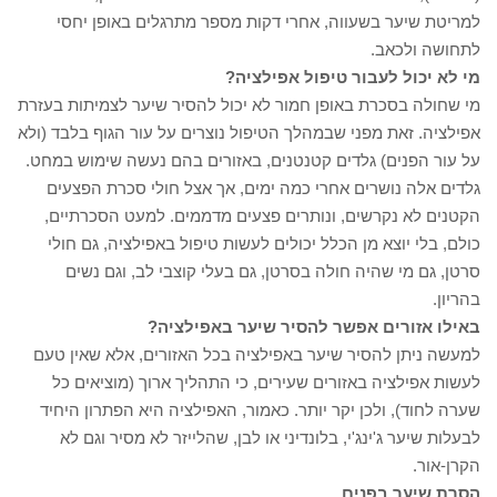
למריטת שיער בשעווה, אחרי דקות מספר מתרגלים באופן יחסי
לתחושה ולכאב.
מי לא יכול לעבור טיפול אפילציה?
מי שחולה בסכרת באופן חמור לא יכול להסיר שיער לצמיתות בעזרת
אפילציה. זאת מפני שבמהלך הטיפול נוצרים על עור הגוף בלבד (ולא
על עור הפנים) גלדים קטנטנים, באזורים בהם נעשה שימוש במחט.
גלדים אלה נושרים אחרי כמה ימים, אך אצל חולי סכרת הפצעים
הקטנים לא נקרשים, ונותרים פצעים מדממים. למעט הסכרתיים,
כולם, בלי יוצא מן הכלל יכולים לעשות טיפול באפילציה, גם חולי
סרטן, גם מי שהיה חולה בסרטן, גם בעלי קוצבי לב, וגם נשים
בהריון.
באילו אזורים אפשר להסיר שיער באפילציה?
למעשה ניתן להסיר שיער באפילציה בכל האזורים, אלא שאין טעם
לעשות אפילציה באזורים שעירים, כי התהליך ארוך (מוציאים כל
שערה לחוד), ולכן יקר יותר. כאמור, האפילציה היא הפתרון היחיד
לבעלות שיער ג'ינג'י, בלונדיני או לבן, שהלייזר לא מסיר וגם לא
הקרן-אור.
הסרת שיער בפנים