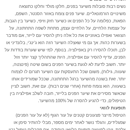
נשים רבות סובלות משיער בפנים, חלקו מולד וחלקו כתוצאה
משינויים הורמונאליים. שיער פנים צומח באזור הסנטר, השפם,
הפאות, כפלומה על כל הפנים או כשיער חזק וזיפי, כשיער בין הגבות,
על עצמות הלחיים, על הלחיים עצמן, מתחת לשפה התחתונה, על
הצוואר ואפילו באוזניים את כל אלה ניתן להסיר עם לייזר, אם מודבר
בשערות כהות. אך גם מי שאצלה השיער הזה הוא ג'ינג'י, בלונדיני או
לבן, תוכלו להסירו רק באפילציה. בנוסף, למי שיש שערות בודדות על
הפנים, עדיף להסיר עם אפילציה, היות שהתהליך קצר יותר וזול
יותר. חשוב לדעת לא לגעת בשיער הפנים בשום שיטה (פינצטה,
שעווה, גילוח), משום שכל התעסקות עם השיער תגרום לו לצמוח
יותר. זאת בשונה מהשיער ברגל התחתונה, שככל שמורידים אותו
בשעווה, הוא צומח פחות (אחרי שנים רבות). עם זאת, חשוב לציין
שכאשר מסירים את שיער הפנים בלייזר, חובה לשלב אפילציה בין
הטיפולים, כדי להגיע להסרה של 100% מהשיער.
תופעות לוואי
הטיפול מייצר פצעונים קטנים על עור הגוף (לא על עור הפנים)
שמגלידים, והגלד נושר לאחר ימים מספר, מבלי להותיר סימן או
צלקת. זוהי למעשה תופעת הלוואי היחידה. אם מקבלים טיפול נכון,