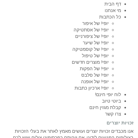
דף הבית
מי אנחנו
כל הכתבות
יופי! של איפור
יופי! של אסתטיקה
יופי! של ציפורניים
יופי! של שיער
יופי! של קוסמטיקה
יופי! של טיפול
יופי! מוצרים חדשים
יופי! של הפקות
יופי! של סלבס
יופי! של אופנה
יופי! ארכיון כתבות
לוח יופי חינם!
ביוטי טיוב
קבלת מגזין חינם
צרו קשר
זכויות יוצרים
אנו מכבדים זכויות יוצרים ועושים מאמץ לאתר את בעלי הזכויות
בצילומים המגיעים לידינו. אם זיהיתם בפרסומינו צילום שיש לכם