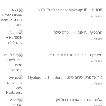
NYX Professional Makeup:JELLY JOB
קרא עוד ←
הרבלייף: HL/SKIN – קרם לילה
קרא עוד ←
מייבלין ניו יורק: ליפטר סרום קונסילר
קרא עוד ←
לוריאל פריז: סרום טינט Hyaluronic Tint Serum
קרא עוד ←
אלונה שכטר: דאודורנט רול און
קרא עוד ←