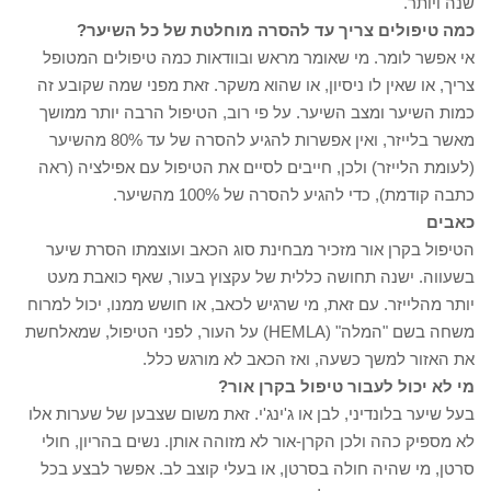
שנה ויותר.
כמה טיפולים צריך עד להסרה מוחלטת של כל השיער?
אי אפשר לומר. מי שאומר מראש ובוודאות כמה טיפולים המטופל
צריך, או שאין לו ניסיון, או שהוא משקר. זאת מפני שמה שקובע זה
כמות השיער ומצב השיער. על פי רוב, הטיפול הרבה יותר ממושך
מאשר בלייזר, ואין אפשרות להגיע להסרה של עד 80% מהשיער
(לעומת הלייזר) ולכן, חייבים לסיים את הטיפול עם אפילציה (ראה
כתבה קודמת), כדי להגיע להסרה של 100% מהשיער.
כאבים
הטיפול בקרן אור מזכיר מבחינת סוג הכאב ועוצמתו הסרת שיער
בשעווה. ישנה תחושה כללית של עקצוץ בעור, שאף כואבת מעט
יותר מהלייזר. עם זאת, מי שרגיש לכאב, או חושש ממנו, יכול למרוח
משחה בשם "המלה" (HEMLA) על העור, לפני הטיפול, שמאלחשת
את האזור למשך כשעה, ואז הכאב לא מורגש כלל.
מי לא יכול לעבור טיפול בקרן אור?
בעל שיער בלונדיני, לבן או ג'ינג'י. זאת משום שצבען של שערות אלו
לא מספיק כהה ולכן הקרן-אור לא מזוהה אותן. נשים בהריון, חולי
סרטן, מי שהיה חולה בסרטן, או בעלי קוצב לב. אפשר לבצע בכל