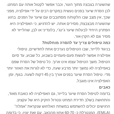
שהשערה בצבצה מתוך העור, וכבר אפשר לקטול אותה עם המחט.
לכן הסרת שיער בפנים נעשית במקרים רבים על ידי אפילציה, מפני
שכך, אין מצב שבו הלקוח/ה מסתובבים עם שיער על הפנים. ברגע
שהשערה מבצבצת, מסירים אותה. יש להדגיש, כי האפילציה היא
הפתרון היחיד לבעלות שיער ג'ינג'י, בלונדיני או לבן, שהלייזר לא
מסיר וגם לא הקרן-אור.
כמה טיפולים צריך עד להסרה מוחלטת?
בניגוד ללייזר, שבו הטיפולים נערכים אחת לחודשיים, טיפולי
אפילציה אפשר לעשות פעם-פעמיים בשבוע, כל שבוע, עד סיום
הטיפול. משך הטיפול עצמו אינו ארוך. כל טיפול של הסרת שפם
באפילציה לא נמשך יותר מרבע שעה, כדי לא לגרות את האזור יותר
מדי. טיפול הסרת שיער בפנים אורך בין 45 דקות לשעה. בגוף, זמן
האפילציה אינו מוגבל.
כאבים
בדומה לטיפול הסרת שיער בלייזר, גם האפילציה לא כואבת מאוד,
והתחושה בשלב חדירת המחט ונטרול הזקיק היא של עקצוץ.
הרגישים יכולים להשתמש במשחת האלחוש שנקראת "אמלה"
(EMLA), המנטרלת כ- 60-70 אחוז מהכאב. עם זאת יצוין, כי בדומה