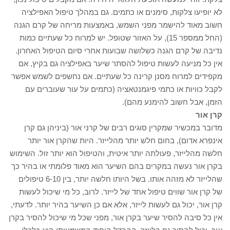
לא יופיעו צלקות, סימנים או כתמים. גם במהלך טיפול האפילציה
חשוב מאוד להישמר מפני השמש, באמצעות מריחה של קרם הגנה
(החל ממספר 15), על האזור שטופל. יש למרוח כל שעתיים כמות
נדיבה של קרם הגנה כשלושה שבועות אחרי סיום הטיפול האחרון.
אין כל מניעה לעשות טיפול להסתר שיער באפילציה גם בקיץ, אם
מקפידים למרוח מסנן קרינה כל שעתיים. אם נחשפים לשמש אפשר
לקבל כוויות או כתמי פיגמנטאציה (כתמים על עור שעוברים עם
הזמן, אבל חשוב להימנע מהם).
קרן אור
מדובר במכשיר שמקרין סוגים רבים של קרני אור (ביניהן גם קרן
אינפרא אדום), בחום חלש יותר מהלייזר. היות שהקרן אור יותר
חלשה מהלייזר, פעולתה יותר איטית, והטיפול הוא יותר זול. השימוש
בקרן אור נעשה במקרים בהם השיער הוא מאוד פלומתי או בהיר כך
שהלייזר לא מזהה אותו. בשל היותו חלשה יותר, בין 6-10 טיפולים
של קרן אור שווים טיפול אחד של לייזר. לרוב, כל מי שיכול לעשות
קרן אור, יכול גם לעשות לייזר, אלא אם כן השיער בהיר יותר. לדעתי,
אין כל סיבה להסיר שיער בקרן אור, מפני שכל מי שיכול להסיר בקרן