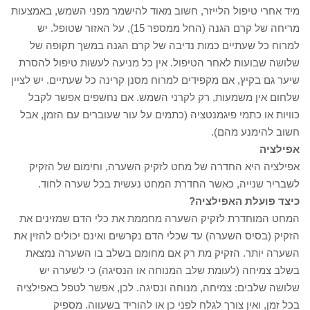
מיד אחרי טיפול הלייזר, חשוב מאוד להישמר מפני השמש, באמצעות
מריחה של קרם הגנה (החל ממספר 15), על האזור שטופל. יש
למרוח כל שעתיים כמות נדיבה של קרם הגנה במשך תקופה של
שלושה שבועות לאחר הטיפול. אין כל מניעה לעשות טיפול להסרת
שיער גם בקיץ, אם מקפידים למרוח מסנן קרינה כל שעתיים. יש לציין
שלחום אין משמעות, רק לקרני השמש. אם נחשפים אפשר לקבל
כוויות או כתמי פיגמנטציה (כתמים על עור שעוברים עם הזמן, אבל
חשוב להימנע מהם).
אפילציה
אפילציה היא החדרה של מחט לזקיק השערה, וחימום של הזקיק
לשבריר שנייה, כאשר החדרת המחט נעשית בכל שערה לחוד.
כיצד פועלת האפילציה?
המחט המוחדרת לזקיק השערה מחממת את כלי הדם שמזינים את
הזקיק (בסיס השערה) עד שכלי הדם נקרשים ואינם יכולים להזין את
השערה יותר. הזקיק מת רק אם מחומם בשלב בו השערה נמצאת
בשלב צמיחה (לעומת שלב המנוחה או הנסיגה) כי לשערה יש
שלושה שלבים: צמיחה, מנוחה ונסיגה. לכן, אפשר לטפל באפילציה
בכל זמן, ואין צורך לגלח לפני כן או להוריד בשעווה. מספיק