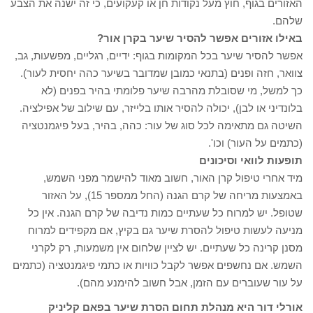
האזורים בגוף, חוץ מעל נקודות חן או קעקועים, כי זה ישנה את הצבע
שלהם.
באילו אזורים אפשר להסיר שיער בקרן אור?
אפשר להסיר שיער בכל המקומות בגוף: ידיים, רגליים, מפשעות, גב,
צוואר, חזה ופנים (בתנאי כמובן שמדובר בשיער כהה יחסית לעור).
כך למשל, מי שסובלת מהרבה שיער פלומתי בהיר בפנים (לא
בלונדיני או לבן), יכולה להסיר אותו בלייזר, עם שילוב של אפילציה.
השיטה גם מתאימה לכל סוג של עור: כהה, בהיר, בעל פיגמנטציה
(כתמים על העור) וכו'.
תופעות לוואי וסיכונים
מיד אחרי טיפול קרן האור, חשוב מאוד להישמר מפני השמש,
באמצעות מריחה של קרם הגנה (החל ממספר 15), על האזור
שטופל. יש למרוח כל שעתיים כמות נדיבה של קרם הגנה. אין כל
מניעה לעשות טיפול להסרת שיער גם בקיץ, אם מקפידים למרוח
מסנן קרינה כל שעתיים. יש לציין שלחום אין משמעות, רק לקרני
השמש. אם נחשפים אפשר לקבל כוויות או כתמי פיגמנטציה (כתמים
על עור שעוברים עם הזמן, אבל חשוב להימנע מהם).
אורלי דור היא מנהלת תחום הסרת שיער בפאם קליניק