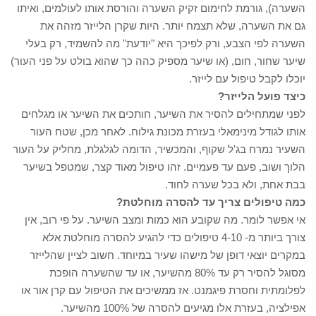
השערה), גורמת לחימום זקיק השערה והורסת אותו לעולמים, ואיתו
גם את השערה, שלא תצמח יותר. היות שקרן הלייזר מזהה את
השערה לפי הצבע, ורק לפיכך היא "יודעת" מה להשמיד, רק בעלי
שיער שחור, חום, (או שיער מספיק כהה כך שהוא בולט על פני העור)
יוכלו לקבל טיפול עם לייזר.
כיצד פועל הלייזר?
לפני שמתחילים להסיר את השיער, חותכים את השיער או מגלחים
אותו לגודל מינימאלי בעזרת מכונת גילוח. לאחר מכן, שטח העור
השעיר נמרח בג'ל שקוף, והמכשיר, הדומה לגלגלת, מחליק על העור
הלוך ושוב, פעם עד פעמיים. זהו טיפול מאוד קצר, שמטפל בשיער
בבת אחת, ולא בכל שערה לחוד.
כמה טיפולים צריך עד להסרה מוחלטת?
אי אפשר לומר. מה שקובע הוא כמות ומצב השיער. על פי רוב, אין
צורך ביותר מ- 4-10 טיפולים כדי להגיע להסרה מוחלטת אלא
במקרים יוצאי דופן של מישהו שעיר במיוחד. חשוב לציין שהלייזר
מסוגל להסיר רק עד 80% מהשיער, או עד שהשערה הופכת
לפלומתית וחסרת פיגמנט. אז ממשיכים את הטיפול עם קרן אור או
אפילציה, בעזרת אלו מגיעים להסרה של 100% מהשיער.