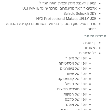
קמפיין לענבל אלדן יוצאת 'האח הגדול'
אלביב-לוריאל פריז:סרום ומרכך שיער ULTIMATE
Schick: Schick BODY
NYX Professional Makeup:JELLY JOB
טרנד הטיק טוק המסוכן: בני נוער משתזפים בקרינה הגבוהה
ביותר
תפריט האתר
דף הבית
מי אנחנו
כל הכתבות
יופי! של איפור
יופי! של אסתטיקה
יופי! של ציפורניים
יופי! של שיער
יופי! של קוסמטיקה
יופי! של טיפול
יופי! מוצרים חדשים
יופי! של הפקות
יופי! של סלבס
יופי! של אופנה
יופי! ארכיון כתבות