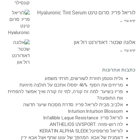
לוריאל פריז: סרום טינט Hyaluronic Tint Serum
קרא עוד ←
אלונה שכטר: דאודורנט רול און
קרא עוד ←
כתבות אחרונות
גלית גוטמן חוזרת לשורשים, תרתי משמע
מריחים את הסוף: 46% יפסלו אתכם על חולצה מיוזעת
פריז בשיער: למה זה קורה, למי זה קורה ואיך אפשר להפחית
את התופעה?
אלביב מבית לוריאל פריז: סדרת מסכות שיער חדשה
Intuition:Intuition Blossom
לוריאל פריז: Infallible Laque Resistance
לה רוש-פוזה: ANTHELIOS UVSPORT
לוריאל פרופסיונל:KERATIN ALPHA SLEEK
דוגמנית של אבא: המהפך של עונג שחף אצל אבא ירין