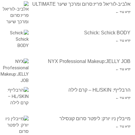
אלביב-לוריאל פריז:סרום ומרכך שיער ULTIMATE
קרא עוד ←
Schick: Schick BODY
קרא עוד ←
NYX Professional Makeup:JELLY JOB
קרא עוד ←
הרבלייף: HL/SKIN – קרם לילה
קרא עוד ←
מייבלין ניו יורק: ליפטר סרום קונסילר
קרא עוד ←