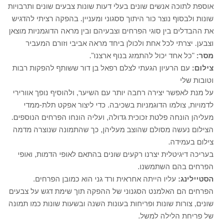
אוספת לתוכה אנשים שונים בעלי דעות שונות צבעים שונים ותרבויות
שונות ולבסוף נוצר כור היתוך ססגוני ומעניין. בהפקה רציתי להדגיש
את ההבדלים בין סוגי הפרחים וצבעיהם ובין מראה הדוגמניות מוצאן
וצבען. יצרתי לכל אחת ולכולן ביחד מראה אביבי וזורם המעביר
מסר:
"כל אחד יכול להתמזג בנוף ארצנו".
צילום:
עם הרעיון הגעתי לצלם רפאל בן דור ששותף להפקות רבות
וטובות שלי
על מנת לאפשר יצירה רחבה יותר עם השיער, ולהוסיף נופך אוורירי
לדמויות, צולמו הדוגמניות בשכיבה. כדי ליצור אפקט תלת-ממדי
מעליהן הונחה פלטת זכוכית גדולה, ועליה הונחו הפרחים הנוספים.
הצילום נעשה מסולם שהוצב מעליהן, כך שהתמונה שנוצרה מדמה
צילום בעמידה.
בעריכה דיגיטלית יצרנו רקעים שונים בהתאם לאופי הדמות, ואופי
הפרחים בהם השתמשנו.
הסטיילינג:
עליו הייתה אחראית ורד גני הוא כמובן הפרחים.
הפרחים הם האלמנט הסגנוני של ההפקה תוך שימת דגש על צבעים
שונים, צורות שונות ופריחות בעונות השנה ובשעות שונות כמו תמונה
של פריחת הלילה למשל.