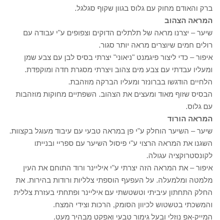
ברק והאודם מחוק עם גלוס בגוון שקוף סגלגל.
המראה הצהוב
שיער – יצרנו מראה של תלתלים הדוקים וצפופים ע"י עבודה עם
רולים חמים שיוצרים מראה יותר סגור.
איפור – כדי ליצור פיגמנט "ניאוני" יצרתי בסיס לבן עם צבע שמן
ומעליו עבדתי עם צבע מים צהוב ויצרתי מסגרת חדה ומוקפדת.
הלחיים הודגשו בברונזר ומעליו הברקה מוזהבת.
הבסיס שזוף מאוד ומעצים את הצהוב. השפתיים מחוקות מוזהבות
עם גלוס.
המראה הורוד
שיער – השיער הוחלק ע"י פן במראה טבעי עם עיבוד מעוגל בקצוות.
השגנו את המראה הרצוי ע"י פיסול השיער עם ספריי ובנייתו
לקונסטרוקציה עגולה.
איפור – את המראה הזה יצרתי ע"י איליינר ורוד התוחם את העין
מלמטה ומלמעלה. על העפעף הוספתי צלליות ורודות בהירות. את
החלק התחתון עיביתי וטשטשתי עם איליינר ופתחתי בעזרת צללית
והמשכתי בטשטוש לכיוון הסומק, הרכות וצידי המצח.
המייק-אפ נוזלי ובעל גימור טבעי ואפקט מבהיר מעט.