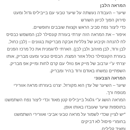
המראה הלבן
שיער – העבודה נעשתה על שיער טבעי עם בייביליס גדול ומעט
סירוק הפוך לכיוון השורש
כדי ליצור נפח סביב הראש וקצוות שובבים וחופשיים.
איפור – את המראה הזה יצרתי בעזרת קונסילר לבן המשמש כבסיס
לח להנחה וקיבוע של צלליות אבקה מבריקות בגוונים – (לבן כחול,
לבן ורוד, לבן מוזהב ולבן לבן). הארתי לדוגמנית את כל מרכז הפנים
בעזרת הקונסילר כולל אזור המצח. הבסיס טבעי ומעט מבריק, אותו
יצרתי ע"י ערבוב של מייק אפ נוזלי עם קרם לחות ומייק אפ מבריק.
השפתיים נמשחו באודם ורוד בהיר ומבריק.
המראה הצבעוני
שיער – השיער של עדן הוא מקורזל. יצרנו בעזרתו מראה אוורירי
מנופח ורך.
המראה הושג ע"י גלגול בייביליס קטן מאוד וכדי ליצור נפח השתמשנו
בתוספות שיער שעובדו באותו אופן.
*יש לציין שכדי לשמור על מראה טבעי אביבי ואוורירי השתמשנו
בחומרי פיסול לא דביקים
ומאיד קלילים.