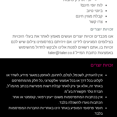
לוח יופי חינם!
ביוטי טיוב
קבלת מגזין חינם
צרו קשר
זכויות יוצרים
אנו מכבדים זכויות יוצרים ועושים מאמץ לאתר את בעלי הזכויות
בצילומים המגיעים לידינו. אם זיהיתם בפרסומינו צילום שיש לכם
זכויות בו, אתם רשאים לפנות אלינו ולבקש לחדול מהשימוש
באמצעות כתובת המייל taler@taler.co.il
זכויות יוצרים
אין להעתיק, לשכפל, לצלם, לתרגם, לאחסן במאגר מידע, לשדר או
לקלוט בכל דרך או בכל אמצעי אלקטרוני, כל חלק מהמתפרסם
באתר זה, אלא אך ורק לאחר קבלת רשות מפורשת בכתב מהמו"ל,
חברת טלר תקשורת בע"מ.
אין בכתבות המתפרסמות משום ייעוץ רפואי, קוסמטי או אחר.
הכתבות נועדו להשכלה בלבד.
חומר פרסומי המופיע באתר הינו באחריות החברות המפרסמות
בלבד.