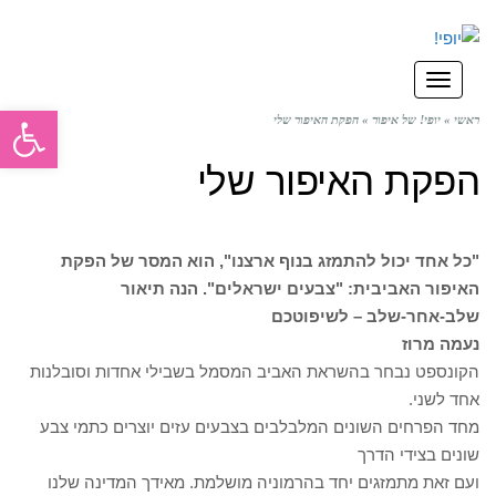
תפריט
פתח סרגל
ראשי
»
יופי! של איפור
»
הפקת האיפור שלי
הפקת האיפור שלי
"כל אחד יכול להתמזג בנוף ארצנו", הוא המסר של הפקת
האיפור האביבית: "צבעים ישראלים". הנה תיאור
שלב-אחר-שלב – לשיפוטכם
נעמה מרוז
הקונספט נבחר בהשראת האביב המסמל בשבילי אחדות וסובלנות
אחד לשני.
מחד הפרחים השונים המלבלבים בצבעים עזים יוצרים כתמי צבע
שונים בצידי הדרך
ועם זאת מתמזגים יחד בהרמוניה מושלמת. מאידך המדינה שלנו