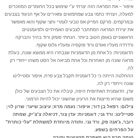
איפור – את המראה הזה יצרתי ע"י שימוש בכל החומרים המוזכרים
למעלה, ויצרתי כתמי צבע שמתמזגים ומאירים על אף הניגוד בצבעים
ובמרקמים. מרקם המייק-אפ טבעי לגמרי וחצי שקוף והוא מאפשר
את יצירת המראה המתחבר לצבעים האמיתיים ולפיגמנטים
הראשוניים באופן הטוב ביותר. הנחתי סומק ורוד בהיר והברקה
ורדרדה מעליו ואודם ורוד פוקסיה ומעליו גלוס שקוף.
הדוגמניות: כל אחת מן הדוגמניות שנבחרו היא ממוצא שונה, בעלת
מראה שונה מן האחרות וכל אחת מביאה אל הסט משהו ייחודי רק
לה.
ההחלטה הייתה כי כל דוגמנית תקבל צבע פרח, איפור וסטיילינג
שונה וייחודי רק לה.
עדן, הדוגמנית האתיופית היפה, קיבלה את כל הצבעים של כולן
משום שהיא מייצגת את הרעיון שהשוני יכול להיות הרמוני.
צילום: רפאל בן דור; איפור: נעמה מרוז; עיצוב שיער: שרון לוי;
סטיילינג: ורד גני; דוגמניות: עדן צור, דניאלה צ'צ'יק, שמחה
רובר, ג'אנה פק, ורד גני. ותודה מיוחדת למשתלת "עלי כותרת"
על הפרחים בשפע.
נעמה מרוז היא מאפרת מקצועית ומורה