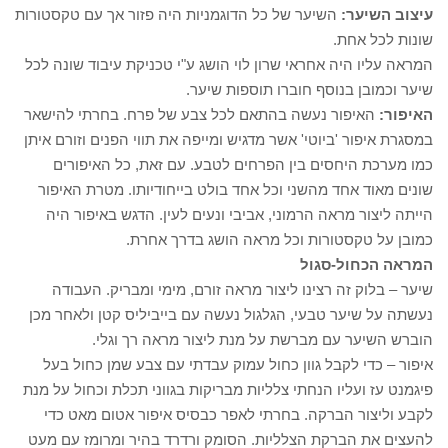
עיצוב השיער:
השיער של כל הדוגמניות היה פזור אך עם טקסטורות
שונות לכל אחת.
המראה עליו היה אחראי שרון לוי הושג ע"י טכניקת עיבוד שונה לכל
שיער וכמובן בנוסף חוברו תוספות שיער.
האיפור:
האיפור נעשה בהתאם לכל צבע של פרח. בחרתי להישאר
במסגרת איפור 'ביוטי' אשר מדגיש ומייפה את תווי הפנים וזורם איתן
כמו מערכת היחסים בין הפרחים לטבע. עם זאת, כל האיפורים
שונים מאוד אחד מהשני וכל אחד בולט בייחודיותו. מטרת האיפור
הייתה ליצור מראה הרמוני, אביבי ונעים לעין. הדגש באיפור היה
כמובן על טקסטורות וכל מראה הושג בדרך אחרת.
המראה הכחול-סגול
שיער – בלוק זה רצינו ליצור מראה זורם, מימי ומבריק. העבודה
נעשתה על שיער טבעי, הגלגול נעשה עם בייביליס קטן ולאחר מכן
הוברש השיער עם מברשת על מנת ליצור מראה רך וגלי.
איפור – כדי לקבל גוון כחול עמוק עבדתי עם צבע שמן כחול בעל
פיגמנט עז ועליו הנחתי צלליות מבריקות בגווני תכלת וכחול על מנת
לקבע וליצור הברקה. בחרתי לאפר כבסיס איפור אטום מאט כדי
להעצים את הברקת הצלליות. הסומק ורדרד בהיר ומרומז עם מעט