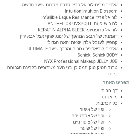
אלביב מבית לוריאל פריז: סדרת מסכות שיער חדשה
Intuition:Intuition Blossom
לוריאל פריז: Infallible Laque Resistance
לה רוש-פוזה: ANTHELIOS UVSPORT
לוריאל פרופסיונל:KERATIN ALPHA SLEEK
דוגמנית של אבא: המהפך של עונג שחף אצל אבא ירין
קמפיין לענבל אלדן יוצאת 'האח הגדול'
אלביב-לוריאל פריז:סרום ומרכך שיער ULTIMATE
Schick: Schick BODY
NYX Professional Makeup:JELLY JOB
טרנד הטיק טוק המסוכן: בני נוער משתזפים בקרינה הגבוהה
ביותר
תפריט האתר
דף הבית
מי אנחנו
כל הכתבות
יופי! של איפור
יופי! של אסתטיקה
יופי! של ציפורניים
יופי! של שיער