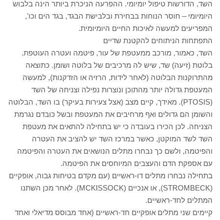
השד, הדורשות טיפול יומיומי. ההפרעה הניכרת ביותר הינה בלבוש
היומיומי – חוסר הנוחות בבחירת ובלבישת הבגד, בגד הים וכו',
המפריעים למעשה לאיכות החיים היומיומית.
התפתחות הניתוחים להקטנת שדיים
השד, כאמור, מורכב ממעטפת של עור, פיטמה ועטרה העוטפת.
בלוטת (זיעה) שד, שיש לה מרכיבים של בלוטה ושומן. כתוצאה
מהתרוקנות הבלוטה (לאחר לידות, הרזיה או הזדקנות), למעשה
המעטפת גדולה יותר מהתוכן ונוצרות נפילה וצניחה של השד
(PTOSIS). מאידך, קיים מצב (אצל צעירות בעיקר) בו השד, הבלוטה
והשומן הם גדולים ואף מרחיבים את המעטפת ובשל כובדם נגרמת
הצניחה. לכן הכירו בעובדה כי יש בתחילה להתאים את מעטפת
השד לשד המוקטן, כאשר במרכז השד יש להציב את העטרה
והפיטמה, ולשם כך נבחרו מתלים הנושאים את העטרה והפיטמה
עם אספקת הדם והעצבים המיוחסים את הפיטמה.
בתחילה נבחרו מתלים דו-ראשיים (עם מקדם בטיחות גבוה, אופקיים
(STROMBECK), או אנכיים (MCKISSOCK). לאחר מכן השתנו
המתלים לחד-ראשיים.
קיימים שני מתלים אופקיים חד-ראשיים (אחד מבוסס מדיאלי ואחד