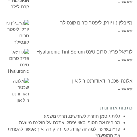
קרא עוד ←
מייבלין ניו יורק: ליפטר סרום קונסילר
קרא עוד ←
לוריאל פריז: סרום טינט Hyaluronic Tint Serum
קרא עוד ←
אלונה שכטר: דאודורנט רול און
קרא עוד ←
כתבות אחרונות
גלית גוטמן חוזרת לשורשים, תרתי משמע
מריחים את הסוף: 46% יפסלו אתכם על חולצה מיוזעת
פריז בשיער: למה זה קורה, למי זה קורה ואיך אפשר להפחית
את התופעה?