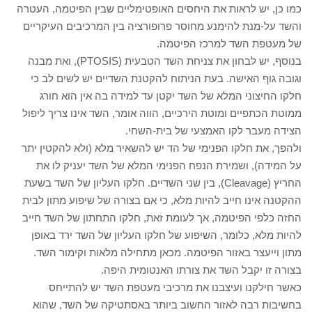
כמו כן, יש לראות את היחסים האופטימליים שבין הפיטמה, העטרה
והשד על-מנת להימנע מחוסר פרופורציה בין המרכיבים העיקריים
של מעטפת השד למרכז הפיטמה.
בנוסף, יש לבחון את צניחת השד הטבעית (PTOSIS), ואת מבנה
וגובה גוף האישה. בעת הניתוח להקטנת השדיים יש לשים לב כי
חלקו החיצוני המלא של השד יקטן עד למידה בה אין הוא חורג
ממוטת הכתפיים ומוטת הירכיים, הווה אומר, השד אינו צריך ליפול
הצידה מעבר לקו האמצעי של בית-השחי.
ולהפך, את חלקו הפנימי של הד יש להשאיר מלא (ולא להקטין יתר
על המידה), ושמירת הנפח הפנימי המלא של השד יעניק לו את
החריץ (Cleavage), בין שני השדיים. חלקו העליון של השד בשעת
ההקטנה אינו חייב להיות מלא, כי אם בצורה של שיפוע מתון לבית
החזה כלפי הפיטמה, אך לעומת זאת, חלקו התחתון של השד חייב
להיות מלא, כלומר, השיפוע של חלקו העליון של השד ירד באופן
מתון וייעצר באזור הפיטמה. מכאן מתחילה מלאות וקימור השד.
בצורה זו יקבל השד את צורתו האנטומית היפה.
כאשר חילקנו ועיצבנו את מרכיבי מעטפת השד יש להתייחס
בחשיבות רבה לאזור החשוב ביותר באסתטיקה של השד, שהוא