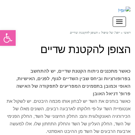
תפריט
פתח סרגל
ראשי
»
יופי! של טיפול
»
הצופן להקטנת שדיים
הצופן להקטנת שדיים
כאשר מתכננים ניתוח הקטנת שדיים, יש להתחשב
בפרופורציות וביחס שבין השדיים לגוף, לפנים, האישיות,
האופי וכמובן בתסמינים המפריעים לתפקודה של האישה
פרופ' דניאל האובן
כאשר בוחנים את השד יש לבחון אותו מכמה היבטים. יש לשקול את
אנטומיית השד על-פי חלוקתו לארבעה רבעים, השונים מאלו של
הכירורגיה האונקולוגית והם: החלק החיצוני של השד, החלק הפנימי
של השד, החלק העליון של השד והחלק התחתון שלו. אלו למעשה
ארבעת הרבעים של השד מן ההיבט האסתטי.