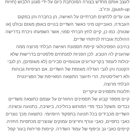
לעצב אותם מחדש בצורה המוכתבת כיום על-ידי סגנון הלבוש (חזיות
push-up), וכיו"ב.
אנו עדים ללחצים חברתיים על האישה, הן בחברה והן במקום
העבודה, כאובייקט מיני כאשר השדיים בנויים באופן מוגזם ובולט (או
שטוח). כמו כן, קיים לחץ חברתי סמוי, אשר השפעתו ניכרת בדרישה
ההולכת וגוברת לניתוחי שדיים.
בהיבט הפסיכולוגי קיימת תסמונת האישה הבלתי מרוצה ממה
שהעניק לה הטבע. לכן הפניות למנתחים פלסטיים בדרישות שלא
יכולות לעמוד בקריטריונים אנטומיים סבירים (לא מוגזמים), הן לגבי
הקטנה והן לגבי הגדלה מוגזמת של השדיים. אם הציפיות גבוהות
ולא ריאליסטיות, הרי תיווצר התוצאה המאיימת של הפציינטית
הבלתי מרוצה.
תלונות ותסמינים עיקריים
קיים מספר קבוע של תסמינים החוזרים על עצמם כתוצאה משדיים
כבדים: משקל כבד מדי המורגש בהליכה, בישיבה, בתנועה ובשינה.
השדיים מכבידים בכל תנועה בתפקוד היומיומי. כתוצאה מכך נוצרים
כאבי כתפיים, כאבי עורף וחריצים עמוקים שנוצרים מכתפיות החזיה.
קיימים כאבי גב וכיפוף של עמוד השדרה. קיימות פריחות בעור קפל