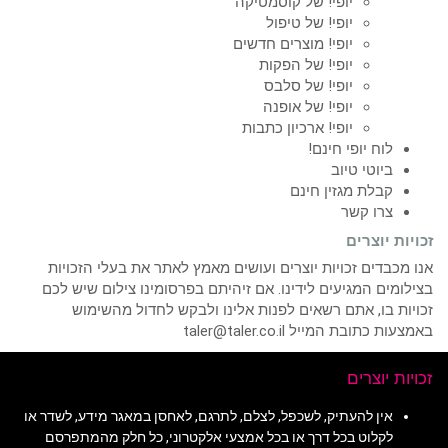
יופי! של קוסמטיקה
יופי! של טיפול
יופי! מוצרים חדשים
יופי! של הפקות
יופי! של סלבס
יופי! של אופנה
יופי! ארכיון כתבות
לוח יופי חינם!
ביוטי טיוב
קבלת מגזין חינם
צרו קשר
זכויות יוצרים
אנו מכבדים זכויות יוצרים ועושים מאמץ לאתר את בעלי הזכויות
בצילומים המגיעים לידינו. אם זיהיתם בפרסומינו צילום שיש לכם
זכויות בו, אתם רשאים לפנות אלינו ולבקש לחדול מהשימוש
באמצעות כתובת המייל taler@taler.co.il
זכויות יוצרים
אין להעתיק, לשכפל, לצלם, לתרגם, לאחסן במאגר מידע, לשדר או
לקלוט בכל דרך או בכל אמצעי אלקטרוני, כל חלק מהמתפרסם