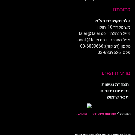
כתובתנו
טלר תקשורת בע"מ
משעול דר 10, חולון
מייל הנהלה: taler@taler.co.il
מייל מערכת: anat@taler.co.il
טלפון (רב קווי): 03-6839666
פקס: 03-6839626
מדיניות האתר
|
הצהרת נגישות
|
מדיניות פרטיות
| תנאי שימוש
תכנות ע״י
פתרונות אינטרנט
.
© כל הזכויות שמורות טלר תקשורת בע"מ