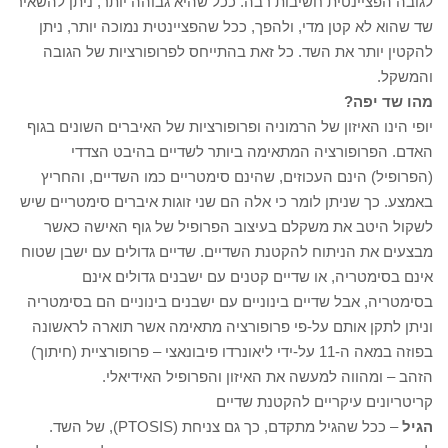
לגובה הפציינטית חשיבות רבה. ככל שהיא גבוהה יותר, ניתן להשאיר
שד שהוא לא קטן מדי, ולהפך, ככל שהפציינטית נמוכה יותר, ניתן
להקטין יותר את השד. כל זאת בהתייחס לפרופורציות של הגובה
והמשקל.
מהו שד יפה?
יופי הינו האיזון של הרמוניה ופרופורציות של האיברים השונים בגוף
האדם. הפרופורציה המתאימה ביותר לשדיים בהיבט הצדדי
(הפרופיל) הינם העכוזים, שהינם סימטריים כמו השדיים, והחריץ
באמצע. כך שניתן לומר כי אלה הם שני זוגות איברים סימטריים שיש
לשקול היטב את משקלם בעיצוב הפרופיל של גוף האישה כאשר
מבצעים את הניתוח להקטנת השדיים. שדיים גדולים עם ישבן שטוח
אינם בסימטריה, או שדיים קטנים עם ישבנים גדולים אינם
בסימטריה, אבל שדיים בינוניים עם ישבנים בינוניים הם בסימטריה
וניתן לתקן אותם על-פי פרופורציה מתאימה אשר תוארה לראשונה
בפוזה במאה ה-11 על-ידי ליאונרדו פיבונאצי – פרופורציית (חיתוך)
הזהב – ומהווה למעשה את האיזון והפרופיל האידיאלי.
קריטריונים עיקריים להקטנת שדיים
הגיל
– ככל שהגיל מתקדם, כך גם צניחת (PTOSIS), של השד.