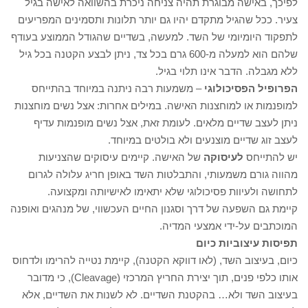
לפיכך, באישה מבוגרת תהיה צניחה ניכרת בהשוואה לאישה בגיל
צעיר. ככל שהגיל מתקדם יהיו גם יותר תלונות ותסמינים המפריעים
לתפקוד היומיומי של השד. למעשה, בשדיים שהגודל הממוצע בעודף
שלהם הוא למעלה מ-600 גרם בכל צד, ניתן לבצע הקטנה בכל גיל
ללא מגבלה. הדבר אינו תלוי בגיל.
הפרופיל הפסיכולוגי
– משמעות רבה ניתנה במיוחד בהתייחס
למופנמות או למוחצנות האישה. במילים אחרות: אצל נשים מוחצנות
ניתן לעצב שדיים מלאים. לעומת זאת, אצל נשים מופנמות עדיף
לעצב זוג שדיים מוצנעים ולא בולטים במיוחד.
יש להתייחס
לעיסוקה
של האישה. קיימים עיסוקים שהצניעות
מהווה גורם משמעותי, והתבלטות השד באופן חריג עלולה לגרום
לתחושה ולעיוות פסיכולוגי שלא יתאימו לאישיותה ומקצועה.
קיימת גם השפעה של דרך וסגנון החיים העכשווי, של מנהגים ואופנה
המוכתבים על-ידי אמצעי המדיה.
תפיסות עיצוביות כיום
כיום, בעיצוב השד, (לאו דווקא הקטנה), קיימת נטייה להרימו ולדחוס
אותו כלפי פנים, תוך יצירת החריץ המרכזי (Cleavage), כי מדובר
בעיצוב השד ולא… בהקטנת השדיים. לא לשנות את השדיים, אלא