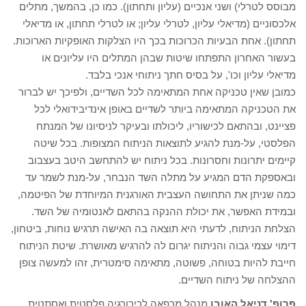
מבוסס לטרלי) ושני אנכיים (עליון ותחתון). כמו כן, בהמשך, מתלים
אלכסוניים (מדיאלי עליון, לטרלי עליון; או לטרלי תחתון, או מדיאלי
תחתון). אחת הבעיות הכרוכות בכך היו הצלקות האופקיות הארוכות.
בעשור האחרון התפתחו שיטות שבהן המתלים היו עליונים או
מדיאלי עליון וכו', על בסיס חתך ניתוחי אנכי בלבד.
כמובן שאין טכניקה אחת המתאימה לכל השדיים, ולפיכך יש לברור
את הטכניקה המתאימה ביותר לשדיים באופן אינדיבידואלי לכל
פציינט, ובהתאם לכישוריו, ליכולתו ובעיקר לניסיונו של המנתח
הפלסטי, על-מנת להגיע לתוצאות הניתוח המצופות. בכל שיטה
קיימים יתרונות וחסרונות. בכל ניתוח יש להתחשב היטב בעצבוב
ובאספקת הדם המגיע על מתלה השד הנבחר, על-מנת לשמר עד
כמה שניתן את התחושה העצבית האורגנית המיוחדת של הפיטמה,
ובמידת האפשר, את יכולת ההנקה בהתאם לאנטומיה של השד.
הצלחת הניתוח, לדעתי היא תוצאה בה האישה תרגיש נוחות, ביטחון,
דימוי עצמי גבוה והניתוח יגרום לה להרגיש מאושרת. שיטת הניתוח
חייבת להיות בטוחה, פשוטה, מתאימה סימטרית, זהו למעשה צופן
ההצלחה של ניתוח השדיים.
פרופ' דניאל האובן
מנהל מרפאה לכירורגיה פלסטית ואסתטית