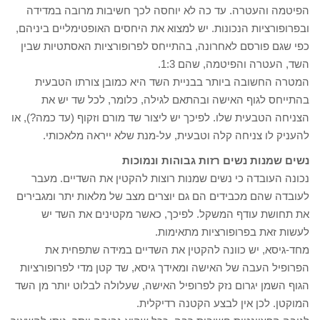
הפיטמה והעטרה. עד כה לא יוחסה לכך חשיבות מרובה במדידה
ובפרופורציות הנכונות. יש למצוא את היחסים האופטימליים ביניהם,
כפי שגם פורסם לאחרונה, בהתייחס לפרופורציות האסתטיות שבין
השד, העטרה והפיטמה, שהם 1:3.
המטרה החשובה ביותר בבניית השד היא כמובן צורתו הטבעית
בהתייחס לגוף האישה ובהתאם לגילה, כלומר, לכל שד יש את
הצניחה הטבעית שלו. לפיכך יש ליצור שד מורם וזקוף (עד כמה?), או
להעניק לו צניחה קלה וטבעית, על-מנת שלא ייראה מלאכותי.
נשים שמנות נשים רזות גבוהות ונמוכות
נכונה העובדה כי נשים שמנות רוצות להקטין את השדיים. מעבר
לעובדה שהם מכבידים הם גם יוצרים מצב של מלאות יתר ומגבירים
את תחושת עודף המשקל. לפיכך, כאשר מקטינים את השד יש
לעשות זאת בפרופורציות מתאימות.
מחד-גיסא, יש כוונה להקטין את השדיים במידה שתפחית את
הפרופיל העבה של האישה ומאידך גיסא, שד קטן מדי לפרופורציות
הגוף השמן יגרום נזק לפרופיל האישה, שעלולה לבלוט יותר מן השד
המוקטן. לכן אין לבצע הקטנה רדיקלית.