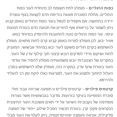
כפות הרגליים
– מומלץ לתת תשומת לב מיוחדת לעור כפות
הרגליים. מחלת הסוכרת פוגעת בזרימת הדם לקצוות בגוף ונוצרת
ירידה בתחושה. אם מקפידים לטפל בעור כפות הרגליים באופן קבוע
ניתן לשמור על בריאותו ואף להזרים את תנועת הדם בעזרת תנועות
עיסוי. עור כפות הרגליים נוטה להתעבות ולהיסדק במיוחד במזג
אוויר יבש, לכן מומלץ למרוח באופן קבוע קרם לחות מתאים. מומלץ
להשתמש בקרם רגליים משקם לעור יבש במיוחד וגבשושי, המעניק
לחות ושיקום מיידי לסדקים ויובש קיצוני תוך קילוף עדין של העור.
במקרים של הצטברות יובש משמעותית מומלץ להסיר את עודפי
העור בעזרת שיוף עדין. במקרה כזה, מומלץ שלא להשתמש בסכין
העלול לחתוך ולפצוע את העור, לפציעות כאלו לוקח זמן רב להגליד
ולהירפא.
קרטוזיס פילריס
– קרטוזיס פילריס זו תופעה שכיחה עבור חולי
סוכרת המופיעה בעיקר בזרועות. מדובר בגבשושיות אשר נוצרות
מסתימה של נקבוביות השיער על ידי תאים משכבת העור החיצונית
הנקראים פקקי קרן. בעזרת תכשיר המכיל שילוב ייחודי של חומצה
סליצילית, אוראה וחומצה יפוהיסרוקסית, ניתן לקלף את העור מבלי