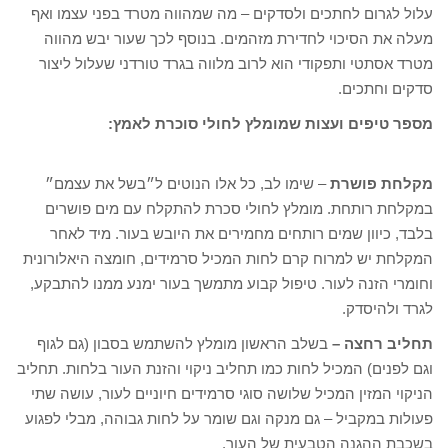
עלול לגרום לחתכים ולסדקים – מה שמהווה מטרד בפני עצמו ואף
מעלה את הסיכוי לחדירת מזהמים. בנוסף לכך שעור יבש מהווה
מטרד אסתטי ותפקודי הוא לרוב מלווה בגרד טורדני שעלול ליצור
סדקים וחתכים.
מספר טיפים ועצות שמומלץ לחולי סוכרת לאמץ:
מקלחת פושרת
– שימו לב, כל אלו הנוטים ל״בשל את עצמם״
במקלחת רותחת. מומלץ לחולי סכרת להתקלח עם מים פושרים
בלבד, כיוון שמים רותחים מחמירים את היובש בעור. מיד לאחר
המקלחת יש למרוח קרם לחות המכיל סרמידים, חומצה היאלורונית
וחומרי הזנה לעור. טיפול קבוע מתמשך בעור ימנע ממנו להתבקע,
לגרד ולהיסדק.
תחליב רחצה –
בשלב הראשון מומלץ להשתמש בסבון (גם לגוף
וגם לפנים) המכיל לחות כמו תחליב ניקוי והזנת העור בלחות. תחליב
הניקוי המזין המכיל שלושה סוגי סרמידים חיוניים לעור, עושה שתי
פעולות במקביל – גם מנקה וגם שומר על לחות גבוהה, מבלי לפגוע
בשכבת ההגנה הטבעית של העור.