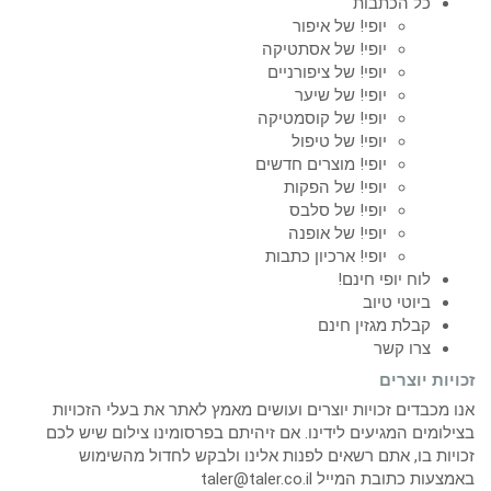
כל הכתבות
יופי! של איפור
יופי! של אסתטיקה
יופי! של ציפורניים
יופי! של שיער
יופי! של קוסמטיקה
יופי! של טיפול
יופי! מוצרים חדשים
יופי! של הפקות
יופי! של סלבס
יופי! של אופנה
יופי! ארכיון כתבות
לוח יופי חינם!
ביוטי טיוב
קבלת מגזין חינם
צרו קשר
זכויות יוצרים
אנו מכבדים זכויות יוצרים ועושים מאמץ לאתר את בעלי הזכויות
בצילומים המגיעים לידינו. אם זיהיתם בפרסומינו צילום שיש לכם
זכויות בו, אתם רשאים לפנות אלינו ולבקש לחדול מהשימוש
באמצעות כתובת המייל taler@taler.co.il