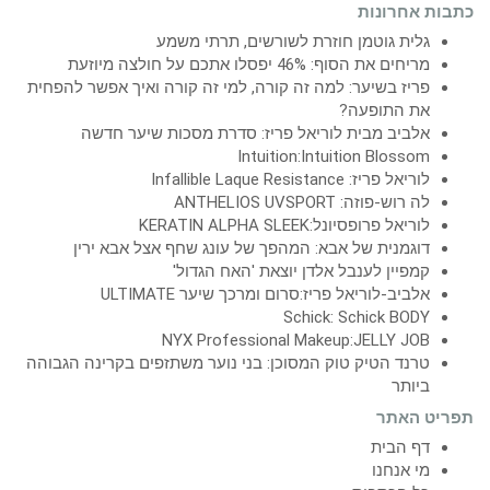
כתבות אחרונות
גלית גוטמן חוזרת לשורשים, תרתי משמע
מריחים את הסוף: 46% יפסלו אתכם על חולצה מיוזעת
פריז בשיער: למה זה קורה, למי זה קורה ואיך אפשר להפחית
את התופעה?
אלביב מבית לוריאל פריז: סדרת מסכות שיער חדשה
Intuition:Intuition Blossom
לוריאל פריז: Infallible Laque Resistance
לה רוש-פוזה: ANTHELIOS UVSPORT
לוריאל פרופסיונל:KERATIN ALPHA SLEEK
דוגמנית של אבא: המהפך של עונג שחף אצל אבא ירין
קמפיין לענבל אלדן יוצאת 'האח הגדול'
אלביב-לוריאל פריז:סרום ומרכך שיער ULTIMATE
Schick: Schick BODY
NYX Professional Makeup:JELLY JOB
טרנד הטיק טוק המסוכן: בני נוער משתזפים בקרינה הגבוהה
ביותר
תפריט האתר
דף הבית
מי אנחנו