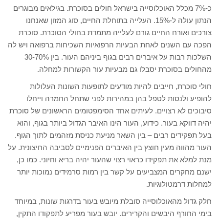
כ-7% מכלל האוכלוסייה בישראל חולים בסוכרת. בגילאים מבוגרים
הנתון עולה ל-15%. העלייה בתוחלת החיים, סוג המזון שאנחנו
צורכים ואורח החיים גורם לעלייה מתמדת בחולי הסוכרת. סוכרת
הפכה עם השנים לאחת הבעיות הרפואיות השכיחות ברפואה ויש לה
השלכות רבות על איברים רבים בגוף ביניהם העור. בין 30-70%
מהחולים בסוכרת יסבלו גם מבעיות עור הקשורות למחלה.
חולי סוכרת, חייבים להיות מודעים לתופעות השונות העלולות
להופיע ולנסות לטפל בהן במהירות לפני שתחל החמרה וייחלו
סיבוכים לא רצויים. לעיתים אחד הסימפטומים הראשונים של סוכרת
יהיה דווקא בעור. כידוע, העור הינו האיבר הגדול ביותר בגוף, והוא
בעל תפקידים רבים – בין השאר מניעת כניסת מזהמים לתוך הגוף.
העור מהווה מעין חוצץ בין האיברים הפנימיים לסביבה החיצונית. על
מנת למלא את תפקידו כראוי רצוי שהעור יהיה בריא וחיוני. כמו כן,
ישנם מחקרים המצביעים על קשר בין רמות סרמידים נמוכות יותר
למחלות דרמטולוגיות.
חלק גדול מהאוכלוסייה סובלת מיובש בעור בדרגות שונות, במיוחד
בימי החורף היבשים והקרירים. יובש בעור מפריע לתפקודו התקין,