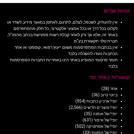
זכויות יוצרים
אין להעתיק, לשכפל, לצלם, לתרגם, לאחסן במאגר מידע, לשדר או
לקלוט בכל דרך או בכל אמצעי אלקטרוני, כל חלק מהמתפרסם
באתר זה, אלא אך ורק לאחר קבלת רשות מפורשת בכתב מהמו"ל,
חברת טלר תקשורת בע"מ.
אין בכתבות המתפרסמות משום ייעוץ רפואי, קוסמטי או אחר.
הכתבות נועדו להשכלה בלבד.
חומר פרסומי המופיע באתר הינו באחריות החברות המפרסמות
בלבד.
קטגוריות באתר יופי
אחר
(28)
ביוטי טיוב
(36)
יופי! ארכיון כתבות
(954)
יופי! מוצרים חדשים
(2,566)
יופי! של אופנה
(35)
יופי! של איפור
(631)
יופי! של אסתטיקה
(502)
יופי! של הפקות
(33)