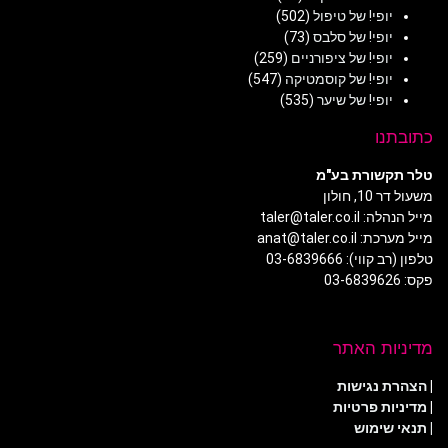
יופי! של טיפול
(502)
יופי! של סלבס
(73)
יופי! של ציפורניים
(259)
יופי! של קוסמטיקה
(547)
יופי! של שיער
(535)
כתובתנו
טלר תקשורת בע"מ
משעול דר 10, חולון
מייל הנהלה: taler@taler.co.il
מייל מערכת: anat@taler.co.il
טלפון (רב קווי): 03-6839666
פקס: 03-6839626
מדיניות האתר
|
הצהרת נגישות
|
מדיניות פרטיות
| תנאי שימוש