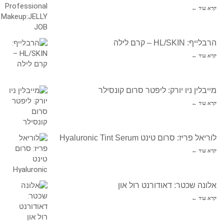
קרא עוד ←
הרבלייף: HL/SKIN – קרם לילה
קרא עוד ←
מייבלין ניו יורק: ליפטר סרום קונסילר
קרא עוד ←
לוריאל פריז: סרום טינט Hyaluronic Tint Serum
קרא עוד ←
אלונה שכטר: דאודורנט רול און
קרא עוד ←