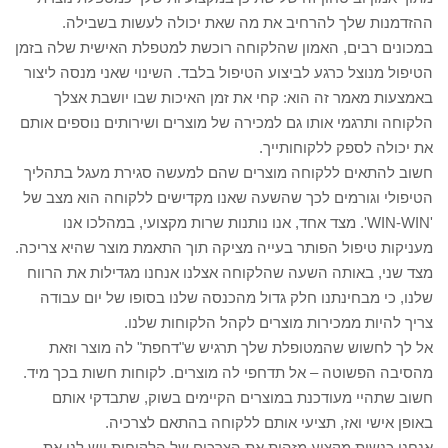
ההזדמנות שלך להרחיב את מה שאת יכולה לעשות בשבילה.
במכונים רבים, האמון שהלקוחה רוכשת למטפלת האישית שלה בזמן
הטיפול מנוצל כרגע לביצוע הטיפול בלבד. השינוי שאני מנסה ליצור
באמצעות מאמר זה הוא: קחי את זמן האיכות שבו יושבת אצלך
הלקוחה ותרגמי אותו גם למכירה של מוצרים ושירותים נוספים אותם
את יכולה לספק ללקוחותייך.
חשוב להתאים ללקוחה מוצרים שהם למעשה סגירת מעגל בתהליך
הטיפולי וגורמים לכך שהשעה שאנו מקדישים ללקוחה הוא מצב של
'WIN-WIN'. מצד אחד, אנו נותנות שרות מקצועי, במהלכו אנו
מעניקות טיפול הפותר בעייה מציקה תוך התאמת מוצר שהיא צריכה.
מצד שני, באותה השעה שהלקוחה אצלנו אנחנו מגדילות את הרווח
שלנו, כי מבחינתנו חלק גדול מהכנסה שלנו בסופו של יום עבודה
צריך להיות ממכירות מוצרים לקהל הלקוחות שלנו.
אל לך לחשוש שהמטופלת שלך תרגיש ש"דחפת" לה מוצר וזאת
מהסיבה הפשוטה – אל תדחפי לה מוצרים. לקוחות חשות בכך מיד.
חשוב שתהיי מעודכנת במוצרים הקיימים בשוק, שתבדקי אותם
באופן אישי ואז, תציעי אותם ללקוחה בהתאם לצרכיה.
אנחנו כנשות מקצוע מזהות את הצרכים של הלקוחות ויש לנו את