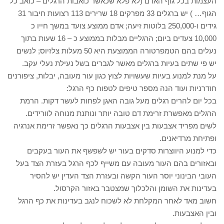
העצמות בכל גוף האדם (לא פלא שכאשר כואבות הרגלים – כואב כל
הגוף… ) יש ברגלים 33 מפרקים 18 שרירים 113 רצועות חיבור 31
גידים ו-250,000 בלוטות זיעה; אדם ממוצע צועד במשך חייו כ
10,000 צעדים ביום; הרגליים מבלות בממוצע כ – 16 שעות בתוך
נעלים בהם הטמפרטורה הממוצעת היא 50 מעלות צלזיוס; לנשים
יש פי שתים בעיות ברגלים מאשר לגברים בשל נעילת נעלי עקב.
על מנת למנוע בעיות שעשויות לצוץ כגון עור מעובה, יבלות, ציפורנים
חודרניות ועוד הנה מספר טיפים לטפוח כף הרגל:
בכל יום להרים רגלים מעל גובה האגן לפחות לעשר דקות. הרמת
הרגלים מאפשרת זרימת דם טובה יותר ונותנת מנוחה לוורידים.
לשים מפריד אצבעות בין אצבעות הרגלים כך נאפשר זרימת אנרגיה
ופתיחת מרדיאנים.
כדי למנוע היווצרות סדקים בעור יש לשפשף את העור בעקבים
ובאזורים בהם העור מעובה עם משייף לכף הרגל בעזרת הצד בעל
העובי הבינוני יוסר העור הקשה ובעזרת הצד העדין יש להסיר
בעדינות את השומן והלכלוך שמצטבר באזור הקרסול.
חשוב מאד לאחר המקלחת לא לשכוח לנגב בעדינות את כף הרגל
ובין האצבעות.