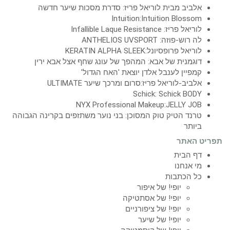
אלביב מבית לוריאל פריז: סדרת מסכות שיער חדשה
Intuition:Intuition Blossom
לוריאל פריז: Infallible Laque Resistance
לה רוש-פוזה: ANTHELIOS UVSPORT
לוריאל פרופסיונל:KERATIN ALPHA SLEEK
דוגמנית של אבא: המהפך של עונג שחף אצל אבא ירין
קמפיין לענבל אלדן יוצאת 'האח הגדול'
אלביב-לוריאל פריז:סרום ומרכך שיער ULTIMATE
Schick: Schick BODY
NYX Professional Makeup:JELLY JOB
טרנד הטיק טוק המסוכן: בני נוער משתזפים בקרינה הגבוהה
ביותר
תפריט האתר
דף הבית
מי אנחנו
כל הכתבות
יופי! של איפור
יופי! של אסתטיקה
יופי! של ציפורניים
יופי! של שיער