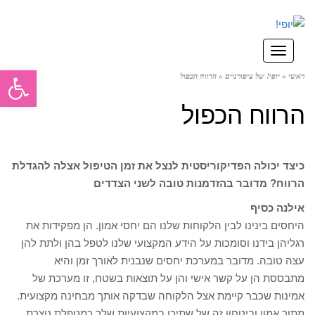
תפריט
פתח סרגל
ראשי
»
יופי! של ציפורניים
»
הרווח הכפול
הרווח הכפול
כיצד יכולה הפדיקוריסטית לנצל את זמן הטיפול אצלה להגדלת
הרווח? מדובר בהזדמנות טובה לשני הצדדים
אילנה כסיף
היחסים בינינו לבין הלקוחות שלנו הם יחסי אמון. הן מפקידות את
רגליהן בידנו וסומכות על הידע המקצועי שלנו לטפל בהן ולתת להן
עצה טובה. מדובר במערכת יחסים שנבנית לאורך זמן והיא
מתבססת הן על קשר אישי והן על תוצאות בשטח, זו מערכת של
אמינות שכבר קיימת אצל הלקוחה שבדקה אותך מבחינה מקצועית.
מתוך אמון וביטחון זה של שתיכן במקצועיות שלך כמטפלת נוצרת