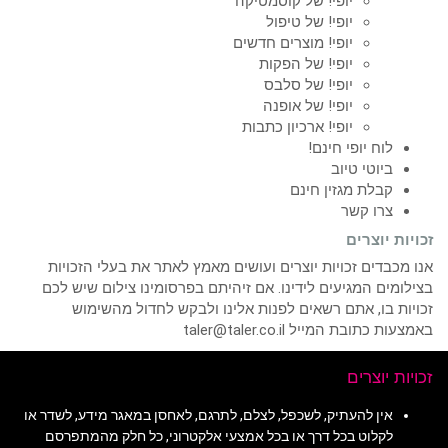
יופי! של קוסמטיקה
יופי! של טיפול
יופי! מוצרים חדשים
יופי! של הפקות
יופי! של סלבס
יופי! של אופנה
יופי! ארכיון כתבות
לוח יופי חינם!
ביוטי טיוב
קבלת מגזין חינם
צרו קשר
זכויות יוצרים
אנו מכבדים זכויות יוצרים ועושים מאמץ לאתר את בעלי הזכויות
בצילומים המגיעים לידינו. אם זיהיתם בפרסומינו צילום שיש לכם
זכויות בו, אתם רשאים לפנות אלינו ולבקש לחדול מהשימוש
באמצעות כתובת המייל taler@taler.co.il
זכויות יוצרים
אין להעתיק, לשכפל, לצלם, לתרגם, לאחסן במאגר מידע, לשדר או
לקלוט בכל דרך או בכל אמצעי אלקטרוני, כל חלק מהמתפרסם