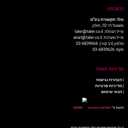
כתובתנו
טלר תקשורת בע"מ
משעול דר 10, חולון
מייל הנהלה: taler@taler.co.il
מייל מערכת: anat@taler.co.il
טלפון (רב קווי): 03-6839666
פקס: 03-6839626
מדיניות האתר
|
הצהרת נגישות
|
מדיניות פרטיות
| תנאי שימוש
תכנות ע״י
פתרונות אינטרנט
.
© כל הזכויות שמורות טלר תקשורת בע"מ