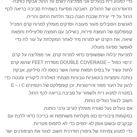
כדי למנוע ריח בנעלים אני ממליצה לשים על הרגל אבקת כותנה-
הדאודורנט של הרגלים. האבקה מסיעת בשמירת סביבה בריאה לכף
הרגל על ידי יצירת שכבת הגנה כנגד הלחות החום והריח.
לאנשים הסובלים מעור מעובה וסדקים מומלץ למרוח קרם המכיל
קומפלקס של חומצת פירות, בשילוב עם חומצה סליצילית וחמאת
שיאה. את הקרם יש למרוח מיד לאחר המקלחת על עור לח כדי
לאפשר ספיגה מעולה.
למניעת יבלות ושפשופים כדאי למרוח קרם. אני ממליצה על קרם
'כיסוי כפול' – DOUBLE COVERAGE מסדרת FEET שהוא קרם
לחות עשיר על בסיס חמאת שיאה אשר נוספו לה סיליקון, אבקת
כותנה ותמציות בוטאניות טבעיות מצמחי האלורה ליקוריץ ומנטה כדי
להגן על העור מפני איריטציות, וכן קומפלקס של ויטמינים C ו – E
במטרה למנוע ריח ולשמור על סביבה בריאה לכף הרגל.
חשוב לנעול נעליים נוחות.
אם נועלים נעל סגורה מומלץ לגרוב גרבי כותנה.
במקומות ציבוריים כמו מקלחות משותפות או בריכה כדאי ללכת עם
קבקבים ובשום אופן לא יחפים כדי לא לתפוס פטריות.
כדי למנוע צמיחה של ציפורן חודרנית חשוב לגזור את הציפורנים ישר