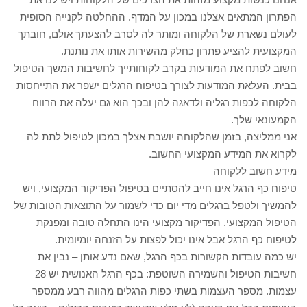
הפתרון המתאים אצלנו במכון על המדף. ההחלטה לקנייה הסופית
לעולם נשארת של הלקוחה ומותר לה לסרב להצעתך אולם, חובתך
המקצועית להציע פתרון כחלק מהשירות אותו את נותנת.
חשוב לפתח את המודעות בקרב לקוחותייך לחשיבות המשך הטיפול
בבית. העלאת המודעות לצורך בטיפוח הרגלים ישפר את התייחסות
הלקוחה לכפות רגליה ולדאגה להן ובכך הוא גם יעלה את הרווח
הקמעונאי שלך.
אני ממליצה, בזמן שהלקוחה יושבת אצלך במכון לטיפול לתת לה
לקרוא את המידע המקצועי החשוב.
מידע חשוב ללקוחה
טיפוח כף הרגל אינו חייב להסתיים בטיפול הפדיקור המקצועי, ויש
להמשיך ולטפל ברגלים מדי יום כדי לשמור על התוצאות הטובות של
הטיפול המקצועי. הפדיקור מקצועי הינו התחלה טובה ומפנקת
לטיפוח כף הרגל אבל אינו יכול לפצות על הזנחה יומיומית.
יש כמה עובדות הקשורות בכף הרגל, שאם נדע אותן – נבין את
חשיבות הטיפול והשמירה השוטפת: בכף הרגל האנושית יש 28
עצמות. מספר העצמות בשתי כפות הרגלים מהווה רבע ממספר