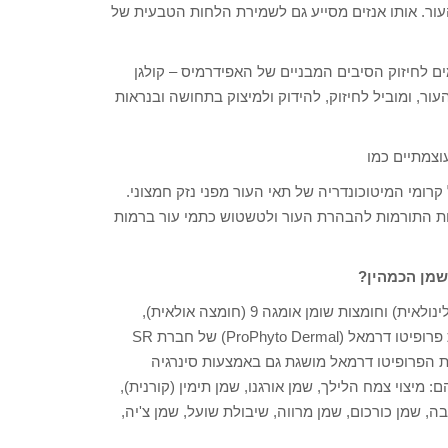
העור. אותו אנזים מסייע גם לשמירת הלחות הטבעית של
נה גם כמות נכבדה של ויטמין B וויטמין D, התורמים לחיזוק הסיבים המבניים של האפידרמיס – קולגן
עור, ומוביל לחיזוק, להידוק ולמיצוק בתחושה ובנראות
עוצמתיים כמו
L-ERGOT וויטמין C, הידועים כמגינים על ה-DNA ועל קרומי המיטוכונדריה של תאי העור מפני נזק חמצוני.
צות התורמות להבהרת העור ולטשטוש כתמי עור ברמות
שמן הכמהין?
בהחלט כן. חומצות שומן הכרחיות לעור, כמו אומגה 3 ו-6 (חומצה לינולאית) וחומצות שומן אומגה 9 (חומצה אולאית),
תורמות לחיזוק האפקט של שמן הכמהין ומשמשות בתכשירי סדרת פרופיטו דרמאל (ProPhyto Dermal) של חברת SR
ת סדרת הפרופיטו דרמאל מושגת גם באמצעות סינרגיה
יצוי צמח הלילך, שמן אורגנו, שמן תימין (קורנית),
בה, שמן כורכום, שמן מרווה, שיבולת שועל, שמן צ'יה,