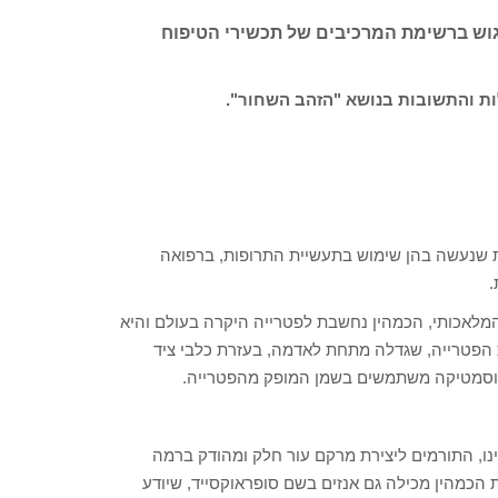
גוש ברשימת המרכיבים של תכשירי הטיפוח
ות והתשובות בנושא "הזהב השחור".
בעלת תכונות רפואיות שנעשה בהן שימוש בתעשיית התרופות, ברפואה
.
המלאכותי, הכמהין נחשבת לפטרייה היקרה בעולם והיא
 הפטרייה, שגדלה מתחת לאדמה, בעזרת כלבי ציד
הקוסמטיקה משתמשים בשמן המופק מהפטרייה.
ינו, התורמים ליצירת מרקם עור חלק ומהודק ברמה
 הכמהין מכילה גם אנזים בשם סופראוקסייד, שיודע