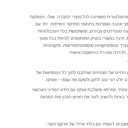
"ל ובעלים של המותגSR COSMETICS, ידועה כפורמולטורית משפיעה לכל מוצרי החברה. שולי, העוסקת
ניסיונה העשיר, תוך אהבה ושקדנות בתחומי המחקר והפיתוח. יחד עם
 מ-15 שנה. כיום החברה מציגה סטנדרטים גבוהים, ומשתמשת בכל הטכנולוגיות
 הינה במוצרי בוטיק המותאמים לטיפול בכל מגוון
לאים ולכל סוגי העור. לחברתCOSMETICSSRישנו מערך קוסמטיקאיות מוסמכות/מורשות, ומקצועיות
, הדרכה ומכירה בהתאמה אישית.
החיים של הצמחים ושילובם לתוך כל הנוסחאות של
ודע הכי טוב לתקן ולשקם את עצמו – ואותנו.
בצמחי המרפא ומשלבת אותם עם הידע המדעי העכשווי
עיות ולהשיב לעור את האיזון הנכון ואת המראה
צבים. דוגמת: גוון בלתי אחיד של מרקם העור,