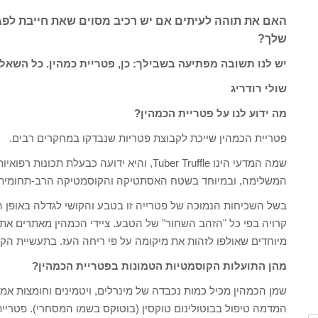
האם את תוהה לעיתים אם יש רכיב מסוים שאת חייבת לפ
שלך?
יש לנו תשובה מפתיעה בשבילך: כן, פטריית כמהין. כל השאל
שולי רודריג
מה ידוע לנו על פטריית הכמהין?
פטריית הכמהין שייכת לקבוצת פטריות שנבדקו במחקרים רבים.
שמה המדעי הינו Tuber Truffle, והיא ידועה כ
המשלימה, ובמיוחד בשטח האסתטיקה והקוסמטיקה הרב-תחומית
בשל השכיחות הנמוכה של פטרייה זו בטבע והקושי לגדלה באופן 
קרויה בפי כל "הזהב השחור" של הטבע. ציידי הכמהין מאתרים את
מיוחדים שאולפו לזהות את מיקומה על פי ריחה העז. בתעשיית 
מהן התועלות הקוסמטיות הטמונות בפטריית הכמהין?
שמן הכמהין מכיל כמות נכבדה של מינרלים, ויטמינים וחומצות אמ
המדמה טיפול בבוטולינום טוקסין (בוטוקס בשמו המסחרי). פטריית