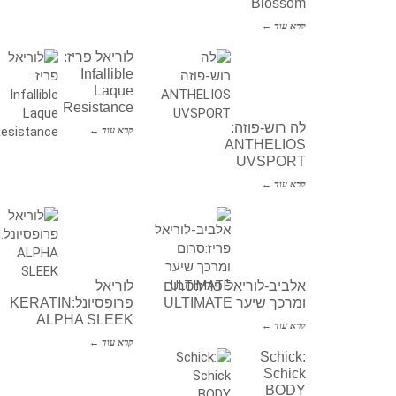
Blossom
קרא עוד ←
לוריאל פריז:
Infallible
Laque
Resistance
לה רוש-פוזה:
קרא עוד ←
ANTHELIOS
UVSPORT
קרא עוד ←
אלביב-לוריאל פריז:סרום
לוריאל
ומרכך שיער ULTIMATE
פרופסיונל:KERATIN
ALPHA SLEEK
קרא עוד ←
קרא עוד ←
Schick:
Schick
BODY