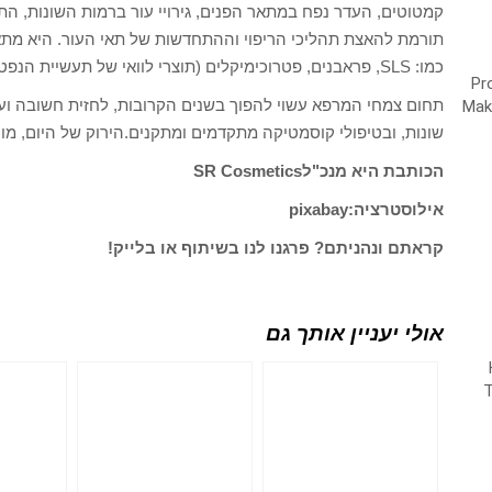
קמטוטים, העדר נפח במתאר הפנים, גירויי עור ברמות השונות, הת
תורמת להאצת תהליכי הריפוי וההתחדשות של תאי העור. היא מתאי
כמו: SLS, פראבנים, פטרוכימיקלים (תוצרי לוואי של תעשיית הנפט), שמן מינרלי וחומרי צבע.
תחום צמחי המרפא עשוי להפוך בשנים הקרובות, לחזית חשובה ועוצ
שונות, ובטיפולי קוסמטיקה מתקדמים ומתקנים.הירוק של היום, מו
הכותבת היא מנכ"לSR Cosmetics
אילוסטרציה:pixabay
קראתם ונהניתם? פרגנו לנו בשיתוף או בלייק!
אולי יעניין אותך גם