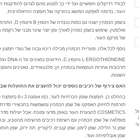
לבודד רדיקלים חופשיים ועל ידי כך למנוע מהם לגרום להזדקנות 
העור, בדומה לאפקט המושג בהזרקה של חומצה ההיאלורונית.
בשמן הכמהין יש
ואלסטין. שימוש בשמן כמהין לאורך זמן יוצר שינוי מבני של רקמת ה
של מרקם העור.
נוסף לכל אלה, פטריית הכמהין מכילה ריכוז גבוה של נוגדי חמצון 
HIONEINE
תרכובות אחרות הנמצאות בכמהין הן: פלבנואידים, טאנינים וחומ
השונות.
האם צירוף של רכיבים נוספים יכול להעצים את התועלות שב
COSMETICS להצערת העור באופן מדעי ומוכח. אבל יעילו
מופלאה של שמן הכמהין עם רשימת רכיבים מרשימה מהטבע, ובהם: מ
שמן נר הלילה, שמן לימון, שמן קנביס, ליקוריץ, תה ירוק, שמן חוחו
שמן אובליפיחה ועוד.