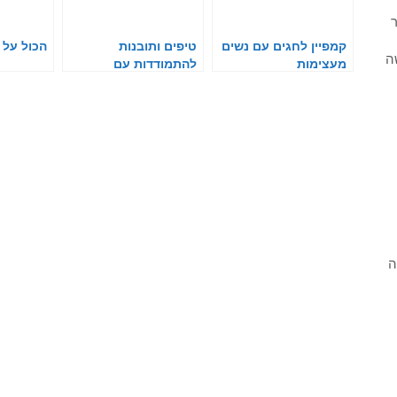
ר
קמפיין לחגים עם נשים
טיפים ותובנות
הכול על 
ה
מעצימות
להתמודדות עם
האסטמה של העור
ה