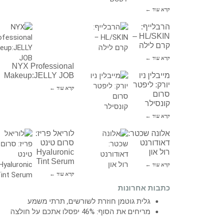
קרא עוד ←
הרבלייף:
HL/SKIN –
קרם לילה
קרא עוד ←
NYX Professional
מייבלין ניו
Makeup:JELLY JOB
יורק: ליפטר
קרא עוד ←
סרום
קונסילר
קרא עוד ←
אלונה שכטר:
לוריאל פריז:
דאודורנט
סרום טינט
רול און
Hyaluronic
Tint Serum
קרא עוד ←
קרא עוד ←
כתבות אחרונות
גלית גוטמן חוזרת לשורשים, תרתי משמע
מריחים את הסוף: 46% יפסלו אתכם על חולצה