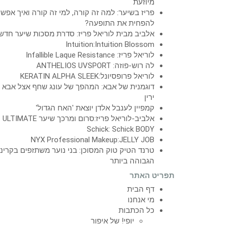
מיוזעת
פריז בשיער: למה זה קורה, למי זה קורה ואיך אפש
להפחית את התופעה?
אלביב מבית לוריאל פריז: סדרת מסכות שיער חדש
Intuition:Intuition Blossom
לוריאל פריז: Infallible Laque Resistance
לה רוש-פוזה: ANTHELIOS UVSPORT
לוריאל פרופסיונל:KERATIN ALPHA SLEEK
דוגמנית של אבא: המהפך של עונג שחף אצל אבא
ירין
קמפיין לענבל אלדן יוצאת 'האח הגדול'
אלביב-לוריאל פריז:סרום ומרכך שיער ULTIMATE
Schick: Schick BODY
NYX Professional Makeup:JELLY JOB
טרנד הטיק טוק המסוכן: בני נוער משתזפים בקרינ
הגבוהה ביותר
תפריט האתר
דף הבית
מי אנחנו
כל הכתבות
יופי! של איפור