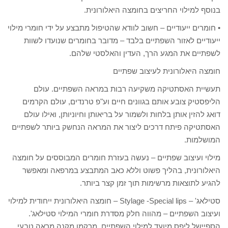
בנוסף למילוי החריצים בחומצה היאלורונית.
• חומרים ייעודיים – חשוב לוודא שהטיפול מתבצע על ידי חומרי מילוי
ייעודיים לאזור השפתיים בלבד – מדובר בחומרים שנועדו לשוות
לשפתיים את המגע הרך, העדין והאלסטי שלהם.
חומצה היאלורונית לעיצוב שפתיים
תעשיית האסתטיקה משקיעה רבות במראה השפתיים. עולם
הליפסטיק צובע אותם בגוונים חיים וע"פ טרנדים, עולם הקרמים
דואג להזין אותן בלחות ולשמור על בריאותן וחיוניותן, ואילו עולם
האסתטיקה פיתח דרכים ליצור את המראה הנחשק ביותר לשפתיים
המושלמות.
מילוי ועיצוב שפתיים – נעשה בעזרת חומרים המבוססים על חומצה
היאלורונית, בהליך פשוט וללא כאב המתבצע במרפאה ומאפשר
להגיע לתוצאות מרשימות תוך זמן קצר ביותר.
סטילאג' – Stylage -Special lips – חומצה היאלורונית ייחודית למילוי
ועיצוב השפתיים – מהווה חלק מסדרת חומרי המילוי סטילאג'.
הספיישל ליפס מיועד למילוי השפתיים, מרקמו מקנה מראה טבעי