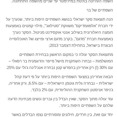
השפה העליונה בולטת במילימטר עד שניים מהשפה התחתונה.
השפתיים של בר
הנה תוצאות סקר ישראלי בנושא השפתיים היפות ביותר, שנערך על
ידי חברת "אלפאמדיקס" משווקת "סטילאג'", מילוי קמטים באמצעות
חומצה היאלורונית בשילוב אנטי אוקסידנט מניטול. הסקר נערך
באמצעות חברת "מדגם", בקרב מדגם ארצי ומייצג של האוכלוסייה
הבוגרת בישראל, בתחילת דצמבר 2013;
מתוצאות הסקר עולה כי במקום הראשון בבחירת השפתיים
המושלמות – נבחרו השחקנית מישל פייפר והדוגמנית בר רפאלי –
עם 30% (!) רק אחריהן בהפרש קטן נבחרה אנג'לינה ג'ולי עם 25%.
הבאה אחריהן במצעד השפתיים היפות ביותר על פי דעת קהל
ישראלית – נבחרה גלית גוטמן הישראלית – עם 6.5%, ורק אחריה,
ג'ניפר אניסטון השחקנית ההוליוודית, עם 2% בלבד.
עוד עולה מתוך הסקר, שאין הבדל בין גברים ונשים מבחינת הדעה
שלהם על השפתיים היפות ביותר.
יחד עם זאת, בין חרדים, חילונים ומסורתיים נצפו הבדלים באשר