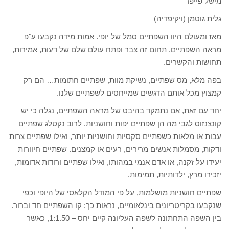
מישל פייפר
גלית גוטמן (ויקיפדיה)
מאז ומעולם היוו השפתיים סמל של יופי. אמות מידה נקבעו ע"פ
מראה השפתיים. תחום זה צבר ופתח עולם שלם של דעות, אמירות,
תחושות והקשרים.
בפה מלא, מס שפתיים, נשיקת מוות, שפתיים חתומות… הם רק
קמצוץ מכל אותם הדגשים שמייחסים לשפתיים שלנו.
יחד עם זאת, אם נתמקד בהיבט של מראה השפתיים, נגלה כי יש
קונצנזוס לגבי מה הן שפתיים יפות וחושניות. לרוב נקטלג שפתיים
עבות או מלאות כשפתיים סקסיות וחושניות יותר, ואילו שפתיים צרות
ודקות, מסמלות אנשים מרירים, רעים או קמצנים. שפתיים חיוורות
יעידו על זקנה, או אדם אנמי במהותו, ואילו שפתיים ורודות אדומות,
יזכירו מרץ, ילדותיות, תמימות.
שפתיים חושניות מושלמות, על פי המודל הקלאסי של היופי וכפי
שנקבעו בקריטריונים בינלאומיים, נראות כך: קו השפתיים חד וברור.
בין השפה התחתונה לשפה העליונה קיים יחס – 1:1.50, כאשר