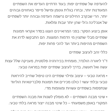
להעדפה של שפתיים יפות: בעוד הדתיים העדיפו את השפתיים
המעודנות יותר, ובחרו בגלית גוטמן ומישל פייפר באחוזים גבוהים
יותר, הרי שבקרב החילוניים נרשמה העדפה גבוהה יותר לשפתיים
של אנג'לינה ג'ולי שהן יותר עבות ומלאות.
אופן ביצוע הסקר: בפני המרואיינים הוצגו בסדר אקראי תמונות
שפתיים מבלי שתצוין מי הדמות המוצגת. הם התבקשו לדרג את
השפתיים מהיפות ביותר ועד להכי פחות יפות.
כללי זהב לעיצוב שפתיים
ד"ר ליאורה הולנדר, מומחית בכירורגיה פלסטית, מעניקה שלל עצות
עשה ואל תעשה, בדרך לעיצוב שפתיים יפות במראה טבעי:
• מראה טבעי – עיצוב ומילוי שפתיים הינו טיפול שחייב להיראות
טבעי ובלתי עשוי ! כולנו מכירים את תמונות סלבריטאיות הוליווד
שנתפסות בשפתיים עשויות ומוגזמות מדי.
• שינוי מבנה השפתיים – לא מומלץ לשנות את מבנה השפתיים
המקורי באופן משמעותי – כל שינוי מבנה ייצור מראה בלתי טבעי.