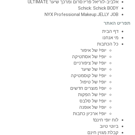
אלביב-לוריאל פריז:סרום ומרכך שיער ULTIMATE
Schick: Schick BODY
NYX Professional Makeup:JELLY JOB
תפריט האתר
דף הבית
מי אנחנו
כל הכתבות
יופי! של איפור
יופי! של אסתטיקה
יופי! של ציפורניים
יופי! של שיער
יופי! של קוסמטיקה
יופי! של טיפול
יופי! מוצרים חדשים
יופי! של הפקות
יופי! של סלבס
יופי! של אופנה
יופי! ארכיון כתבות
לוח יופי חינם!
ביוטי טיוב
קבלת מגזין חינם