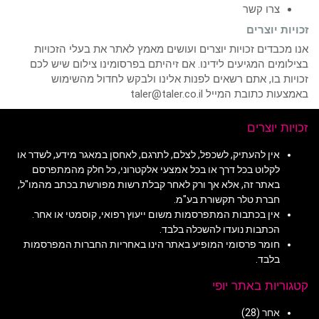
צרו קשר
זכויות יוצרים
אנו מכבדים זכויות יוצרים ועושים מאמץ לאתר את בעלי הזכויות
בצילומים המגיעים לידינו. אם זיהיתם בפרסומינו צילום שיש לכם
זכויות בו, אתם רשאים לפנות אלינו ולבקש לחדול מהשימוש
באמצעות כתובת המייל taler@taler.co.il
זכויות יוצרים
אין להעתיק, לשכפל, לצלם, לתרגם, לאחסן במאגר מידע, לשדר או
לקלוט בכל דרך או בכל אמצעי אלקטרוני, כל חלק מהמתפרסם
באתר זה, אלא אך ורק לאחר קבלת רשות מפורשת בכתב מהמו"ל,
חברת טלר תקשורת בע"מ.
אין בכתבות המתפרסמות משום ייעוץ רפואי, קוסמטי או אחר.
הכתבות נועדו להשכלה בלבד.
חומר פרסומי המופיע באתר הינו באחריות החברות המפרסמות
בלבד.
קטגוריות באתר יופי
אחר
(28)