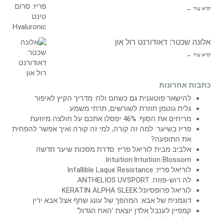
קרא עוד ←
אלונה שכטר: דאודורנט רול און
קרא עוד ←
כתבות אחרונות
להישאר פוטוגנית גם כשחם ולח: מדריך הקיץ לאיפור
גלית גוטמן חוזרת לשורשים, תרתי משמע
מריחים את הסוף: 46% יפסלו אתכם על חולצה מיוזעת
פריז בשיער: למה זה קורה, למי זה קורה ואיך אפשר להפחית
את התופעה?
אלביב מבית לוריאל פריז: סדרת מסכות שיער חדשה
Intuition:Intuition Blossom
לוריאל פריז: Infallible Laque Resistance
לה רוש-פוזה: ANTHELIOS UVSPORT
לוריאל פרופסיונל:KERATIN ALPHA SLEEK
דוגמנית של אבא: המהפך של עונג שחף אצל אבא ירין
קמפיין לענבל אלדן יוצאת 'האח הגדול'