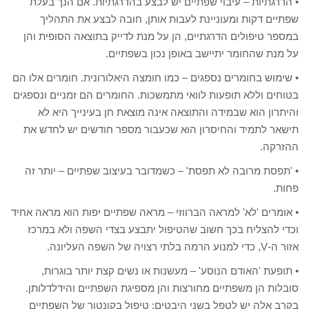
• הדרגתיות – עיבוי שפתיים יש לבצע בהדרגתיות. אם הנך בעלת
שפתיים דקות ומעוניינת לעבות אותן, חובה לבצע את התהליך
במספר טיפולים הדרגתיים, הן על מנת לדייק בתוצאה הסופית והן
על מנת שהחומר יתיישב באופן נכון בשפתיים.
• שימוש בחומרים נספגים – כמו חומצה היאלורונית. חומרים אלו הם
בטוחים וללא תופעות לוואי מתמשכות. החומרים הם זמניים ונספגים
והיתרון הוא שבמידה והתוצאה אינה מוצאת חן בעינייך היא לא
תישאר לתמיד והחיסרון הוא שכעבור מספר חודשים יש לחדש את
ההזרקה.
• 'תפסת מרובה לא תפסת' – כשמדובר בעיצוב שפתיים – יותר זה
פחות.
• אומרים 'לא' למראה הברווזי – מראה שפתיים יפות הוא מראה אחיד
וכדי להצליח בכך חשוב שהטיפול יתבצע בצדי השפה ולא במרכז
אזור ה-V, כדי למנוע הרמה בלתי רצויה של השפה העליונה.
• תופעת 'האודם הנוסע' – מעשנות או נשים קצת יותר בוגרות,
סובלות הן משפתיים מחורצות והן מספיגת השפתיים והידלדלותן.
בקרב אלה יש לטפל בשני היבטים: טיפול בקונטור של השפתיים