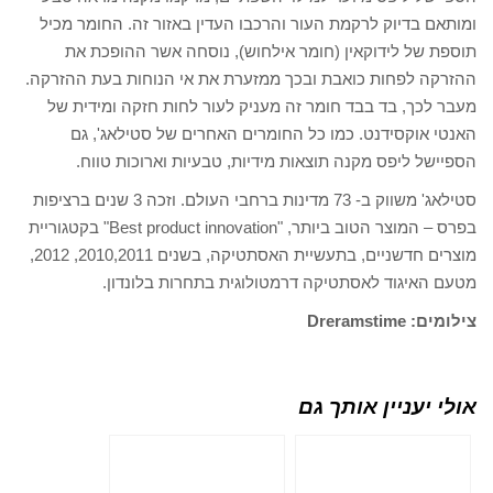
ומותאם בדיוק לרקמת העור והרכבו העדין באזור זה. החומר מכיל
תוספת של לידוקאין (חומר אילחוש), נוסחה אשר ההופכת את
ההזרקה לפחות כואבת ובכך ממזערת את אי הנוחות בעת ההזרקה.
מעבר לכך, בד בבד חומר זה מעניק לעור לחות חזקה ומידית של
האנטי אוקסידנט. כמו כל החומרים האחרים של סטילאג', גם
הספיישל ליפס מקנה תוצאות מידיות, טבעיות וארוכות טווח.
סטילאג' משווק ב- 73 מדינות ברחבי העולם. וזכה 3 שנים ברציפות
בפרס – המוצר הטוב ביותר, "Best product innovation" בקטגוריית
מוצרים חדשניים, בתעשיית האסתטיקה, בשנים 2010,2011, 2012,
מטעם האיגוד לאסתטיקה דרמטולוגית בתחרות בלונדון.
צילומים: Dreramstime
אולי יעניין אותך גם