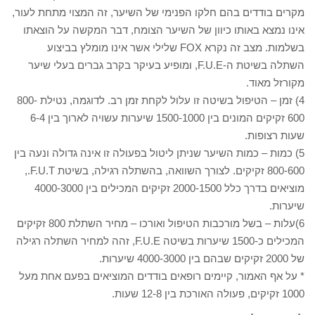
מקרים בודדים בהם חלקו הפנימי של השיער, זה המצוי מתחת לעור,
אינו נמצא באותו כיוון של השיער הצומח, דבר המקשה על הוצאתו
בשלמות. מצב זה נקרא FOX שלילי אשר אינו מומלץ בביצוע
השתלה בשיטת ה-F.U.E, ומופיע בעיקר בקרב גברים בעלי שיער
מקורזל מאוד.
4) זמן – הטיפול בשיטה זו עלול לקחת זמן רב. לדוגמה, נטילת 800-
600 זקיקים המונים בין 1500-1000 שיערות עשויה לארוך בין 6-4
שעות רצופות.
5) כמות – כמות השיער שניתן ליטול בפעולה זו אינה גדולה ונעה בין
800-600 זקיקים. לצורך השוואה, בהשתלה רגילה, בשיטת F.U.T.,
מוציאים בדרך כלל 2000-1500 זקיקים המכילים בין 4000-3000
שיערות.
6)עלות – בשל מורכבות הטיפול ואורכו – מחיר השתלת 800 זקיקים
המכילים כ-1500 שיערות בשיטה F.U.E, זהה למחיר השתלה רגילה
של 2000 זקיקים שבהם בין 4000-3000 שיערות.
* על אף האמור, קיימים רופאים בודדים המוציאים בפעם אחת מעל
1000 זקיקים, פעולה האורכת בין 12-8 שעות.