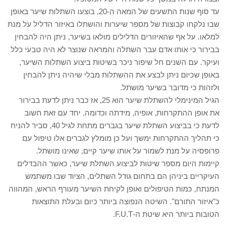
עד סוף שנות התשעים של המאה ה-20, בוצעו השתלות שיער באופן
שבו נלקחו קבוצות של מספר שיערות והושתלו באיזור הדליל על מנת
למלאו. על אף שהאיזורים הדלילים מולאו בשיער, ניתן היה להבחין
בבירור כי אותו אדם עבר השתלה והמראה שנוצר לא היה טבעי כלל
ועיקר. עם השנים חל שיפור ניכר בשיטות ביצוע השתלות השיער,
באופן שכיום ניתן לבצע את ההשתלות מבלי שיהיה ניתן להבחין
ולזהות כי מדובר בשיער מושתל.
הגיל המינימלי להשתלת שיער הוא 25, אז כבר ניתן לדעת בבירור
את אופן ההתקרחות, אופיה, מידתה וכדומה. יחד עם זאת חשוב
לדעת כי בביצוע השתלת שיער בגברים מתחת לגיל 40, סביר להניח
כי תהליך ההתקרחות ימשך ועל כן מומלץ לגברים אלו טיפול עם
פרופסיה על מנת לשמור על אותו שיער קיים, שאינו מושתל.
קיימות היום מספר שיטות לביצוע השתלת שיער, כאשר ההבדלים
העיקריים ביניהן הם בתחום גודל השתלים, הציוד שבו משתמש
המנתח, כמות הטיפולים ואופן לקיחת השיער מעורף הראש, המהווה
כ"איזור התורם". השיטה הנפוצה ביותר כיום ובעלת התוצאות
הטובות ביותר היא שיטת ה-F.U.T.