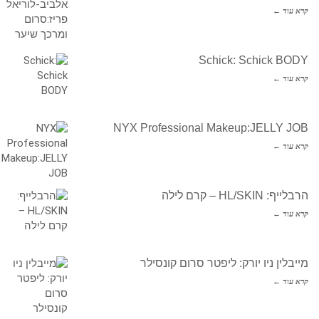
קרא עוד ←
Schick: Schick BODY
קרא עוד ←
NYX Professional Makeup:JELLY JOB
קרא עוד ←
הרבלייף: HL/SKIN – קרם לילה
קרא עוד ←
מייבלין ניו יורק: ליפטר סרום קונסילר
קרא עוד ←