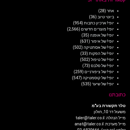
אחר
(28)
ביוטי טיוב
(36)
יופי! ארכיון כתבות
(954)
יופי! מוצרים חדשים
(2,566)
יופי! של אופנה
(35)
יופי! של איפור
(631)
יופי! של אסתטיקה
(502)
יופי! של הפקות
(33)
יופי! של טיפול
(502)
יופי! של סלבס
(73)
יופי! של ציפורניים
(259)
יופי! של קוסמטיקה
(547)
יופי! של שיער
(535)
כתובתנו
טלר תקשורת בע"מ
משעול דר 10, חולון
מייל הנהלה: taler@taler.co.il
מייל מערכת: anat@taler.co.il
טלפון (רב קווי): 03-6839666