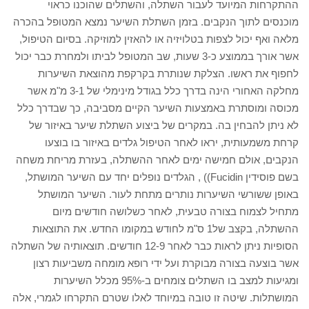
ההתקרחות המיועד לעבור השתלה, והשתלים שהוכנו כראוי
מוכנסים לתוך הנקבים. בזמן השתלת השיער נמצא המטופל בהכרה
מלאה ואף יכול לצפות בטלויזיה או להאזין למוזיקה. בסיום הטיפול,
אשר אורך בממוצע כ-3 שעות, שב המטופל לביתו ולמחרת כבר יכול
לחפוף את ראשו. הצלקת שנותרת בקרקפת מהוצאת השיערות
מחלקה האחורי הינה בדרך כלל בגודל מינימלי של 3-1 מ"מ אשר
מכוסה ומוסתרת באמצעות השיער הקיים מסביבה, כך שבדרך כלל
לא ניתן להבחין בה. במקרים של ביצוע השתלת שיער באיזור של
קרחת משמעותית, יראו לאחר הטיפול גלדים באיזור בו בוצעו
הנקבים, אולם חמישה ימים לאחר ההשתלה, בעזרת מריחת משחה
בשם פוסידין Fucidin)) , הגלדים נופלים יחד עם השיער המושתל,
באופן ששורשי השיערות נותרים מתחת לעור. השיער המושתל
מתחיל לצמוח בצורה טבעית, לאחר כשלושה חודשים מיום
ההשתלה, בקצב של1 ס"מ לחודש במקומו החדש. את התוצאות
הסופיות ניתן לראות כבר לאחר 12-9 חודשים. תוצאותיה של השתלה
אשר בוצעה בצורה מבוקרת ועל ידי רופא מומחה משביעות רצון
ומגיעות למצב בו השתלים צומחים ב-95% מכלל השיערות
המושתלות. שיטה זו טובה במיוחד לאלו שטרם התקרחו לגמרי, אלה