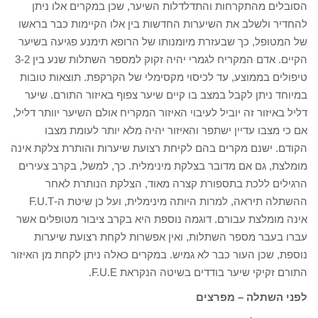
הסובלים מהתקרחות והתדלדלות השיער, שכן במקרים אלו ניתן
להחדיר ולשלב את השיערות החדשות בין אלו הקיימות כבר בראשו
של המטופל, כך שבעזרת מיומנותו של הרופא תימנע פגיעה בשיער
הקיים. אדם המקריח לגמרי יהיה זקוק למספר השתלות שנע בין 3-2
טיפולים בממוצע, עד לכיסוי מקסימלי של הקרקפת. תוצאות טובות
במיוחד ניתן לקבל במצב בו קיים שיער צפוף באיזור התורם. שיער
דליל באיזור זה יוביל לעיבוי האיזור המקריח אולם השיער יוותר דליל,
אם כי מצבו עדיין ישתפר והאיזור יהיה מלא יותר לעומת מצבו
הקודם. ישנם מקרים בהם לקיחת רצועת שיערות והותרת צלקת אינה
מומלצת, גם אם מדובר בצלקת מינימלית. כך, למשל, בקרב צעירים
הרגילים ללכת בתספורת קצרה מאוד, הצלקת הנותרת לאחר
ההשתלה תיראה, למרות היותה מינימלית, ועל כן שיטת ה-F.U.T
אינה מומלצת עבורם. דוגמה נוספת היא בקרב ציבור מטופלים אשר
עברו בעבר מספר השתלות, ואין אפשרות לקחת רצועת שיערות
נוספת, שכן העור כבר לא גמיש. במקרים כאלה ניתן לקחת מן האיזור
התורם זקיקי שיער בודדים בשיטה הנקראת F.U.E.
לפני השתלה – מפרצים