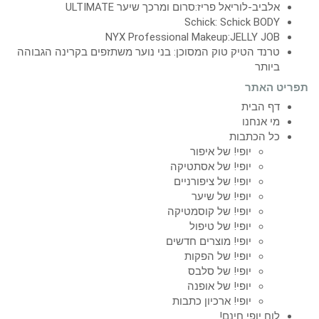
אלביב-לוריאל פריז:סרום ומרכך שיער ULTIMATE
Schick: Schick BODY
NYX Professional Makeup:JELLY JOB
טרנד הטיק טוק המסוכן: בני נוער משתזפים בקרינה הגבוהה
ביותר
תפריט האתר
דף הבית
מי אנחנו
כל הכתבות
יופי! של איפור
יופי! של אסתטיקה
יופי! של ציפורניים
יופי! של שיער
יופי! של קוסמטיקה
יופי! של טיפול
יופי! מוצרים חדשים
יופי! של הפקות
יופי! של סלבס
יופי! של אופנה
יופי! ארכיון כתבות
לוח יופי חינם!