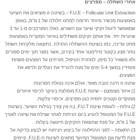
אחרי השתלה – מפרצים
F.U.E – Follicular Unit Extraction – בשיטה זו מוציאים את השיער
באמצעות מכשיר מיוחד הדומה למחט חלולה של 1 מ"מ, באופן
שמאפשר ליטול זקיקי שיער עם השורש, כאלו המורכבים מ-1 עד 3
שיערות יחד. את אותם זקיקים משתילים באיזור המקריח באמצעות
מחט עדינה, כמו בשיטת ההשתלה הרגילה. כתוצאה מלקיחת השתל
נותר פצע בקוטר מילימטר אחד בקירוב, אשר נסגר תוך ימים ספורים
ולא משאיר כל סימן. למחרת הטיפול, מורחים על הפצעים משחת
פוסידין במשך 5-4 ימים על מנת להוריד את הגלדים ולרפא את
הפצעים.
שיטה זו הינה טובה מאוד, אולם אינה נטולת חסרונות:
1) איזור מצומצם – שיטת F.U.E מומלצת בעיקר לכיסוי איזורים
ממוקדים וקטנים יחסית כגון מפרצים, וכיסויי צלקות.
2) גילוח – לעומת שיטת F.U.T, בה אין צורך בגילוח השיער, בשיטת
F.U.E על המטופל להגיע ביום הניתוח לאחר שגילח את שיערו לאורך
של 1 מ"מ, על מנת שהוצאת הזקיקים תיעשה בקלות.
3) התאמה – לפני ההחלטה על ביצוע הניתוח יש לבצע בדיקה על
מנת לדעת אם המטופל המיועד מתאים לשיטת ה-F.U.E. קיימים