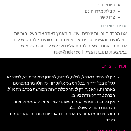
ביוטי טיוב
קבלת מגזין חינם
צרו קשר
זכויות יוצרים
אנו מכבדים זכויות יוצרים ועושים מאמץ לאתר את בעלי הזכויות
בצילומים המגיעים לידינו. אם זיהיתם בפרסומינו צילום שיש לכם
זכויות בו, אתם רשאים לפנות אלינו ולבקש לחדול מהשימוש
באמצעות כתובת המייל taler@taler.co.il
זכויות יוצרים
אין להעתיק, לשכפל, לצלם, לתרגם, לאחסן במאגר מידע, לשדר או
לקלוט בכל דרך או בכל אמצעי אלקטרוני, כל חלק מהמתפרסם
באתר זה, אלא אך ורק לאחר קבלת רשות מפורשת בכתב מהמו"ל,
חברת טלר תקשורת בע"מ.
אין בכתבות המתפרסמות משום ייעוץ רפואי, קוסמטי או אחר.
הכתבות נועדו להשכלה בלבד.
חומר פרסומי המופיע באתר הינו באחריות החברות המפרסמות
בלבד.
קטגוריות באתר יופי