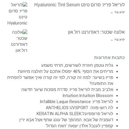
לוריאל פריז: סרום טינט Hyaluronic Tint Serum
קרא עוד ←
אלונה שכטר: דאודורנט רול און
קרא עוד ←
כתבות אחרונות
גלית גוטמן חוזרת לשורשים, תרתי משמע
מריחים את הסוף: 46% יפסלו אתכם על חולצה מיוזעת
פריז בשיער: למה זה קורה, למי זה קורה ואיך אפשר להפחית
את התופעה?
אלביב מבית לוריאל פריז: סדרת מסכות שיער חדשה
Intuition:Intuition Blossom
לוריאל פריז: Infallible Laque Resistance
לה רוש-פוזה: ANTHELIOS UVSPORT
לוריאל פרופסיונל:KERATIN ALPHA SLEEK
דוגמנית של אבא: המהפך של עונג שחף אצל אבא ירין
קמפיין לענבל אלדן יוצאת 'האח הגדול'