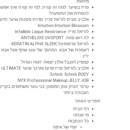
מיוזעת
פריז בשיער: למה זה קורה, למי זה קורה ואיך אפש
להפחית את התופעה?
אלביב מבית לוריאל פריז: סדרת מסכות שיער חדש
Intuition:Intuition Blossom
לוריאל פריז: Infallible Laque Resistance
לה רוש-פוזה: ANTHELIOS UVSPORT
לוריאל פרופסיונל:KERATIN ALPHA SLEEK
דוגמנית של אבא: המהפך של עונג שחף אצל אבא
ירין
קמפיין לענבל אלדן יוצאת 'האח הגדול'
אלביב-לוריאל פריז:סרום ומרכך שיער ULTIMATE
Schick: Schick BODY
NYX Professional Makeup:JELLY JOB
טרנד הטיק טוק המסוכן: בני נוער משתזפים בקרינ
הגבוהה ביותר
תפריט האתר
דף הבית
מי אנחנו
כל הכתבות
יופי! של איפור