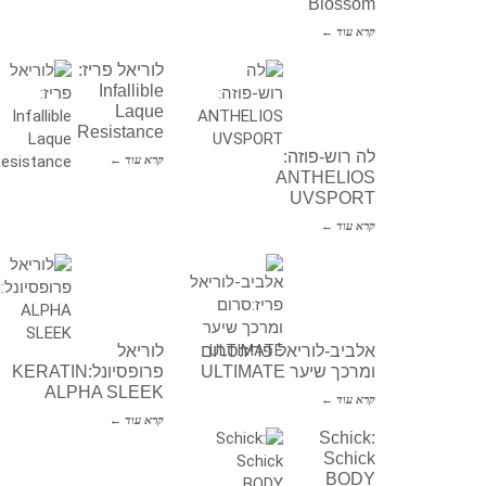
Blossom
קרא עוד ←
לוריאל פריז:
Infallible
Laque
Resistance
לה רוש-פוזה:
קרא עוד ←
ANTHELIOS
UVSPORT
קרא עוד ←
אלביב-לוריאל פריז:סרום
לוריאל
ומרכך שיער ULTIMATE
פרופסיונל:KERATIN
ALPHA SLEEK
קרא עוד ←
קרא עוד ←
Schick:
Schick
BODY