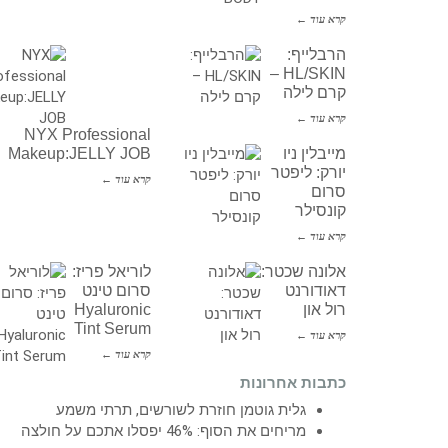
קרא עוד ←
הרבלייף:
HL/SKIN –
קרם לילה
קרא עוד ←
NYX Professional
מייבלין ניו
Makeup:JELLY JOB
יורק: ליפטר
קרא עוד ←
סרום
קונסילר
קרא עוד ←
אלונה שכטר:
לוריאל פריז:
דאודורנט
סרום טינט
רול און
Hyaluronic
Tint Serum
קרא עוד ←
קרא עוד ←
כתבות אחרונות
גלית גוטמן חוזרת לשורשים, תרתי משמע
מריחים את הסוף: 46% יפסלו אתכם על חולצה