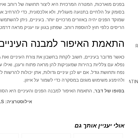
בפנים מוארכות, המטרה המרכזית היא ליצור תחושה של רוחב ואיז
בסומק על הלחיים בתנועה מעגלית, ולא אלכסונית, כדי להרחיב את 
שמוקד הפנים יהיה באזורים מרכזיים יותר. בעיניים, ניתן להשתמ
הריסים כלפי חוץ להוספת רוחב. שפתון בגוון עז יעניק מראה דרמ
התאמת האיפור למבנה העיניים
כאשר מדובר בעיניים, חשוב לקחת בחשבון את צורת העיניים ואת גוד
נפלא עם צלליות בהירות שמעניקות להן מראה פתוח ורענן, ואילו 
נפח ותחושת גודל. אם יש לכן עיניים גדולות, אתן יכולות להרשו
ולהימנע משימוש מוגזם במסקרה כדי לשמור על איזון.
בסופו של דבר
, התאמת האיפור למבנה הפנים והעיניים היא הסוד
אילוסטרציה: PEXELS
אולי יעניין אותך גם