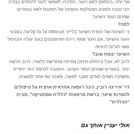
אף יותר, בהתאם לסוג העור. הסיבה: לאפשר לעור להחלים בצורה
הכי טובה ולמנוע הצטלקות והופעה של תופעות לוואי באזורים
שמהם הוסר השיער.
למה?
כי השיטה של הסרת השיער בלייזר מבוססת על גל קליטה במבעי
העור והשיער. אם העור שזוף, ריכוז הפיגמנטים בעור עולה והטיפול
עשוי לגרום לכוויות.
השיער יצמח שוב?
לרוב לא, אבל בהחלט תיתכן צמיחה מחודשת כלשהי, לרוב חלשה
יותר, באזורים שמהם הוסר השיער. התגובה לטיפול היא ייחודית
ומשתנה מאדם לאדם, מגבר לאשה, ומאזור גוף אחד למשנהו.
דר' אירינה רובין, הינה רופאה אחראית ארצית על טיפולים
להסרות שיער, ברשת מרפאות "כללית אסתטיקה", מבית
"הכללית"
אולי יעניין אותך גם