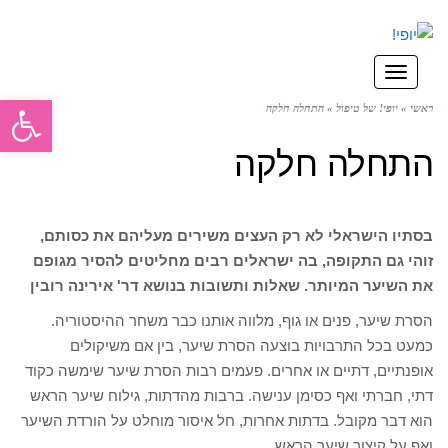
תפריט
פתח סרגל
ראשי
»
יופי! של טיפול
»
התחלה חלקה
התחלה חלקה
בסתיו הישראלי לא רק העצים משירים מעליהם את כסותם,
זוהי גם התקופה, בה ישראלים רבים מחליטים להסיר מגופם
את השיער המיותר. שאלות ותשובות בנושא
דר' אירינה רובין
הסרת שיער, פנים או גוף, מלווה אותנו כבר משחר ההיסטוריה.
כמעט בכל התרבויות בוצעה הסרת שיער, בין אם משיקולים
אופנתיים, דתיים או אחרים. פעמים רבות הסרת שיער שימשה כקוד
דתי, חברתי ואף כסימן ענישה. ברבות מהדתות, גילוח שיער הראש
הוא דבר מקובל. בדתות אחרות, חל איסור מוחלט על הורדת השיער
ואף על קיצור שיער הראש.