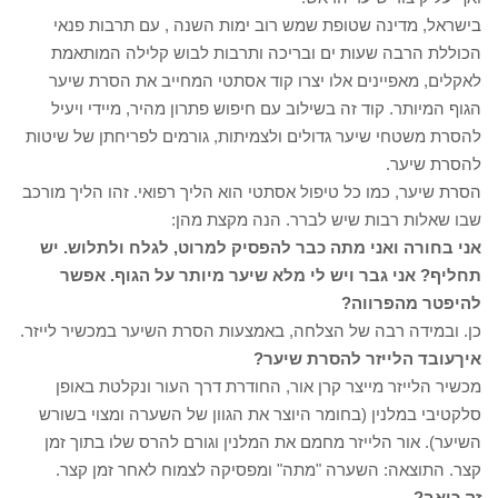
בישראל, מדינה שטופת שמש רוב ימות השנה , עם תרבות פנאי
הכוללת הרבה שעות ים ובריכה ותרבות לבוש קלילה המותאמת
לאקלים, מאפיינים אלו יצרו קוד אסתטי המחייב את הסרת שיער
הגוף המיותר. קוד זה בשילוב עם חיפוש פתרון מהיר, מיידי ויעיל
להסרת משטחי שיער גדולים ולצמיתות, גורמים לפריחתן של שיטות
להסרת שיער.
הסרת שיער, כמו כל טיפול אסתטי הוא הליך רפואי. זהו הליך מורכב
שבו שאלות רבות שיש לברר. הנה מקצת מהן:
אני בחורה ואני מתה כבר להפסיק למרוט, לגלח ולתלוש. יש
תחליף?
אני גבר ויש לי מלא שיער מיותר על הגוף. אפשר
להיפטר מהפרווה?
כן. ובמידה רבה של הצלחה, באמצעות הסרת השיער במכשיר לייזר.
איך
עובד הלייזר להסרת שיער?
מכשיר הלייזר מייצר קרן אור, החודרת דרך העור ונקלטת באופן
סלקטיבי במלנין (בחומר היוצר את הגוון של השערה ומצוי בשורש
השיער). אור הלייזר מחמם את המלנין וגורם להרס שלו בתוך זמן
קצר. התוצאה: השערה "מתה" ומפסיקה לצמוח לאחר זמן קצר.
זה כואב?