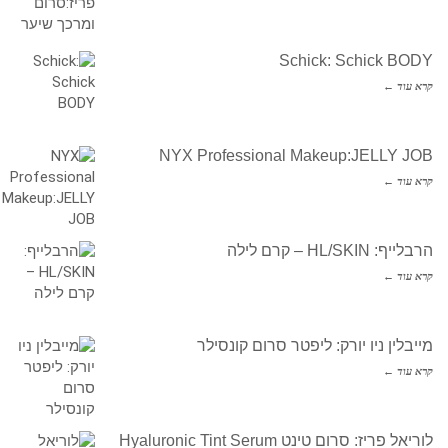
Schick: Schick BODY
קרא עוד ←
NYX Professional Makeup:JELLY JOB
קרא עוד ←
הרבלייף: HL/SKIN – קרם לילה
קרא עוד ←
מייבלין ניו יורק: ליפטר סרום קונסילר
קרא עוד ←
לוריאל פריז: סרום טינט Hyaluronic Tint Serum