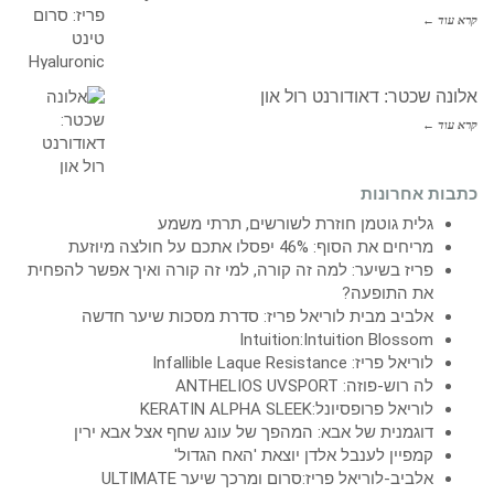
קרא עוד ←
אלונה שכטר: דאודורנט רול און
קרא עוד ←
כתבות אחרונות
גלית גוטמן חוזרת לשורשים, תרתי משמע
מריחים את הסוף: 46% יפסלו אתכם על חולצה מיוזעת
פריז בשיער: למה זה קורה, למי זה קורה ואיך אפשר להפחית
את התופעה?
אלביב מבית לוריאל פריז: סדרת מסכות שיער חדשה
Intuition:Intuition Blossom
לוריאל פריז: Infallible Laque Resistance
לה רוש-פוזה: ANTHELIOS UVSPORT
לוריאל פרופסיונל:KERATIN ALPHA SLEEK
דוגמנית של אבא: המהפך של עונג שחף אצל אבא ירין
קמפיין לענבל אלדן יוצאת 'האח הגדול'
אלביב-לוריאל פריז:סרום ומרכך שיער ULTIMATE