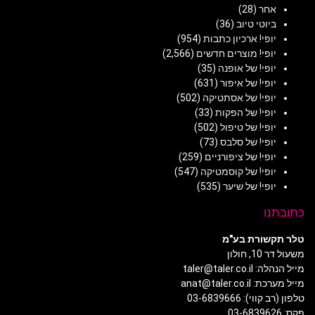
אחר
(28)
ביוטי טיוב
(36)
יופי! ארכיון כתבות
(954)
יופי! מוצרים חדשים
(2,566)
יופי! של אופנה
(35)
יופי! של איפור
(631)
יופי! של אסתטיקה
(502)
יופי! של הפקות
(33)
יופי! של טיפול
(502)
יופי! של סלבס
(73)
יופי! של ציפורניים
(259)
יופי! של קוסמטיקה
(547)
יופי! של שיער
(535)
כתובתנו
טלר תקשורת בע"מ
משעול דר 10, חולון
מייל הנהלה: taler@taler.co.il
מייל מערכת: anat@taler.co.il
טלפון (רב קווי): 03-6839666
פקס: 03-6839626