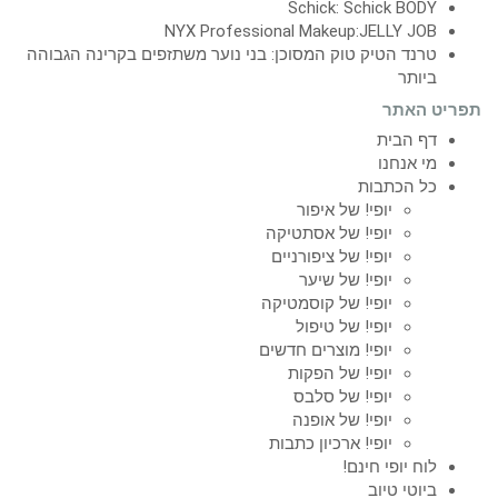
Schick: Schick BODY
NYX Professional Makeup:JELLY JOB
טרנד הטיק טוק המסוכן: בני נוער משתזפים בקרינה הגבוהה
ביותר
תפריט האתר
דף הבית
מי אנחנו
כל הכתבות
יופי! של איפור
יופי! של אסתטיקה
יופי! של ציפורניים
יופי! של שיער
יופי! של קוסמטיקה
יופי! של טיפול
יופי! מוצרים חדשים
יופי! של הפקות
יופי! של סלבס
יופי! של אופנה
יופי! ארכיון כתבות
לוח יופי חינם!
ביוטי טיוב