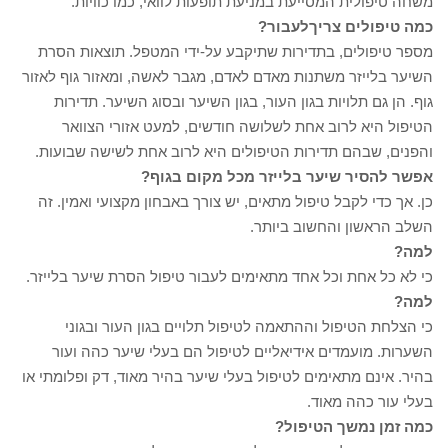
משחה טיפולית המסייעת במניעת תופעות לוואי, כמו כוויות.
כמה טיפולים צריך
לעבור
?
מספר טיפולים, בתדירות שתיקבע על-ידי המטפל. תוצאות הסרת
השיער בלייזר משתנות מאדם לאדם, מגבר לאשה, ומאזור גוף לאזור
גוף. הן גם תלויות בגון העור, בגון השיער ובסוג השיער. תדירות
הטיפול היא לרוב אחת לשלושה חודשים, למעט אזורי הצוואר
והפנים, שבהם תדירות הטיפולים היא לרוב אחת לשישה שבועות.
אפשר להסיר שיער בלייזר מכל מקום בגוף
?
כן. אך כדי לקבל טיפול מתאים, יש צורך באבחון מקצועי ואמין. זה
השלב הראשון והחשוב ביותר.
למה?
כי לא כל אחת וכל אחד מתאימים לעבור טיפול הסרת שיער בלייזר.
למה?
כי הצלחת הטיפול וההתאמה לטיפול תלויים בגון העור ובגוני
השערות. מועמדים אידיאליים לטיפול הם בעלי שיער כהה ועור
בהיר. אינם מתאימים לטיפול בעלי שיער בהיר מאוד, דק ופלומתי או
בעלי עור כהה מאוד.
כמה זמן נמשך הטיפול?