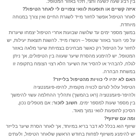
בין רבע שעה לשעה וחצי, תלוי באזור המטופל.
איזה קשיים או תופעות לוואי צפויים לי לאחר הטיפול?
לאחר הטיפול אפשר לחזור מייד לשגרת החיים ואין צורך במנוחה
מיוחדת.
במשך מספר ימים עד שלושה שבועות אחרי הטיפול יצמחו שיערות
על פני העור באזור שטופל – וינשרו מייד. להשגת תוצאות יעילות, יש
לחזור על הטיפול רק כאשר מבחינים בצמיחת שיער מלאה באזור
המטופל. יש להימנע מהסרת שיער שעווה בין הטיפולים, אך ניתן
לגלח, להבהיר או להסיר את השיער הלא רצוי הצומח בתקופה זו
במשחת הבהרה.
האם לא יהיו לי כוויות מהטיפול בלייזר?
הטיפול עלול לגרום לכוויה מקומית, להיפו-פיגמנטציה
ולהיפר-פיגמנטציה (ראו בהמשך) ותהליך ההחלמה עשוי להימשך
בין מספר שעות למספר ימים.
חשוב לזכור:
אם מטפלים נכון,
הסיכון לתופעות לוואי נמוך מאוד.
ומה עם שיזוף?
שיזוף הוא בכלל לא דבר בריא במיוחד, אך לאחר הסרת שיער בלייזר
יש להימנע משיזוף לפחות בחודש הראשון שלאחר הטיפול, ולעתים