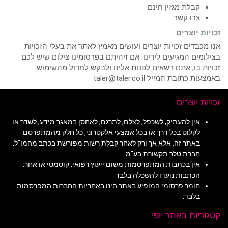
קבלת מגזין חינם
צרו קשר
זכויות יוצרים
אנו מכבדים זכויות יוצרים ועושים מאמץ לאתר את בעלי הזכויות
בצילומים המגיעים לידינו. אם זיהיתם בפרסומינו צילום שיש לכם
זכויות בו, אתם רשאים לפנות אלינו ולבקש לחדול מהשימוש
באמצעות כתובת המייל taler@taler.co.il
זכויות יוצרים
אין להעתיק, לשכפל, לצלם, לתרגם, לאחסן במאגר מידע, לשדר או
לקלוט בכל דרך או בכל אמצעי אלקטרוני, כל חלק מהמתפרסם
באתר זה, אלא אך ורק לאחר קבלת רשות מפורשת בכתב מהמו"ל,
חברת טלר תקשורת בע"מ.
אין בכתבות המתפרסמות משום ייעוץ רפואי, קוסמטי או אחר.
הכתבות נועדו להשכלה בלבד.
חומר פרסומי המופיע באתר הינו באחריות החברות המפרסמות
בלבד.
קטגוריות באתר יופי