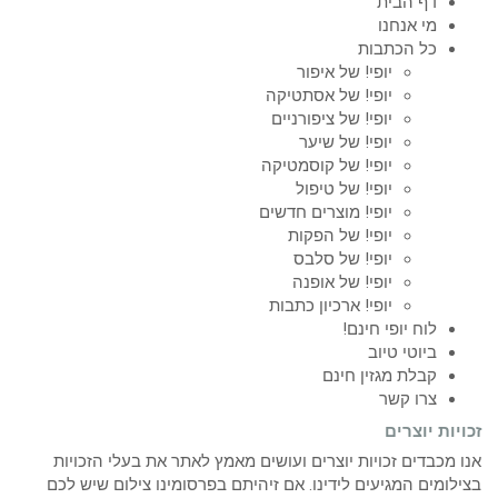
דף הבית
מי אנחנו
כל הכתבות
יופי! של איפור
יופי! של אסתטיקה
יופי! של ציפורניים
יופי! של שיער
יופי! של קוסמטיקה
יופי! של טיפול
יופי! מוצרים חדשים
יופי! של הפקות
יופי! של סלבס
יופי! של אופנה
יופי! ארכיון כתבות
לוח יופי חינם!
ביוטי טיוב
קבלת מגזין חינם
צרו קשר
זכויות יוצרים
אנו מכבדים זכויות יוצרים ועושים מאמץ לאתר את בעלי הזכויות
בצילומים המגיעים לידינו. אם זיהיתם בפרסומינו צילום שיש לכם