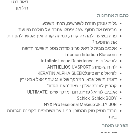
כתבות אחרונות
גלית גוטמן חוזרת לשורשים, תרתי משמע
מריחים את הסוף: 46% יפסלו אתכם על חולצה מיוזעת
פריז בשיער: למה זה קורה, למי זה קורה ואיך אפשר להפחית
את התופעה?
אלביב מבית לוריאל פריז: סדרת מסכות שיער חדשה
Intuition:Intuition Blossom
לוריאל פריז: Infallible Laque Resistance
לה רוש-פוזה: ANTHELIOS UVSPORT
לוריאל פרופסיונל:KERATIN ALPHA SLEEK
דוגמנית של אבא: המהפך של עונג שחף אצל אבא ירין
קמפיין לענבל אלדן יוצאת 'האח הגדול'
אלביב-לוריאל פריז:סרום ומרכך שיער ULTIMATE
Schick: Schick BODY
NYX Professional Makeup:JELLY JOB
טרנד הטיק טוק המסוכן: בני נוער משתזפים בקרינה הגבוהה
ביותר
תפריט האתר