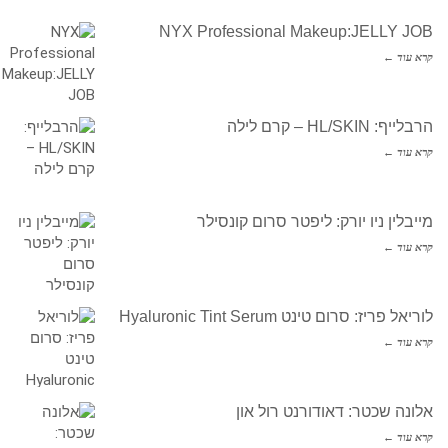
NYX Professional Makeup:JELLY JOB
קרא עוד ←
הרבלייף: HL/SKIN – קרם לילה
קרא עוד ←
מייבלין ניו יורק: ליפטר סרום קונסילר
קרא עוד ←
לוריאל פריז: סרום טינט Hyaluronic Tint Serum
קרא עוד ←
אלונה שכטר: דאודורנט רול און
קרא עוד ←