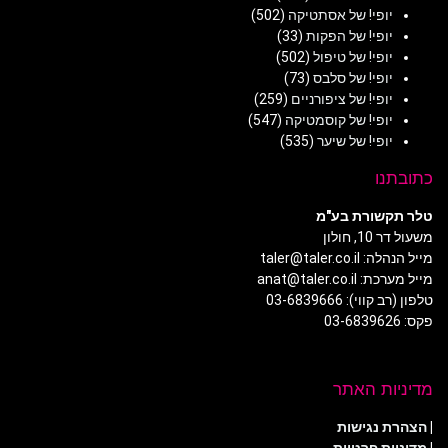
יופי! של אסתטיקה
(502)
יופי! של הפקות
(33)
יופי! של טיפול
(502)
יופי! של סלבס
(73)
יופי! של ציפורניים
(259)
יופי! של קוסמטיקה
(547)
יופי! של שיער
(535)
כתובתנו
טלר תקשורת בע"מ
משעול דר 10, חולון
מייל הנהלה: taler@taler.co.il
מייל מערכת: anat@taler.co.il
טלפון (רב קווי): 03-6839666
פקס: 03-6839626
מדיניות האתר
|
הצהרת נגישות
|
מדיניות פרטיות