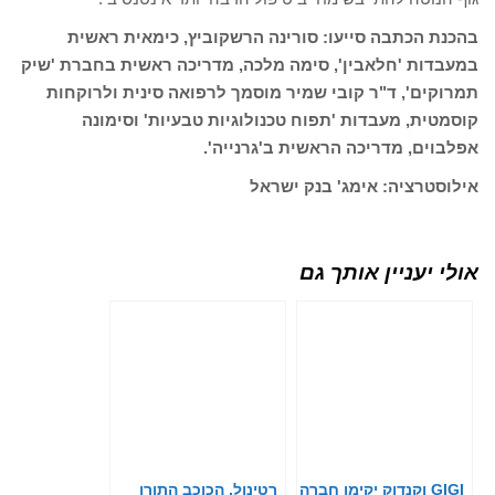
בהכנת הכתבה סייעו: סורינה הרשקוביץ, כימאית ראשית
במעבדות 'חלאבין', סימה מלכה, מדריכה ראשית בחברת 'שיק
תמרוקים', ד"ר קובי שמיר מוסמך לרפואה סינית ולרוקחות
קוסמטית, מעבדות 'תפוח טכנולוגיות טבעיות' וסימונה
אפלבוים, מדריכה הראשית ב'גרנייה'.
אילוסטרציה: אימג' בנק ישראל
אולי יעניין אותך גם
GIGI וקנדוק יקימו חברה
רטינול, הכוכב התורן