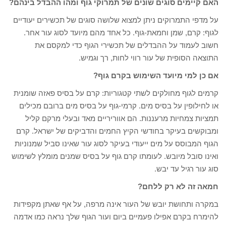
האם קיימים סוגים שונים של תמרוקי גוף ומהו ההבדל בינהם?
על מדפי התמרוקים ניתן למצוא שלושה סוגים של תכשירים יעודיים
לגוף: קרם, שמן וחמאת-גוף. כל אחד מהם מיועד לסוג עור אחר.
חשוב לעמוד על ההבדלים של תכשירי הגוף כדי למקסם את
התוצאה הסופית של עור רווי לחות, רך וגמיש.
אם כן למי מיועד השימוש בקרם גוף?
קרמים לגוף מחולקים לשתי קטגוריות: קרם על בסיס פאזה שומנית
או לחילופין על בסיס מים. קרמי-גוף על בסיס מים ברובם מכילים
תמציות צמחיות מרעננות. הם אווריריים מאד ובעלי מרקם קליל
ומבוקשים בעיקר בחודשי הקיץ החמים והדביקים של ישראל. קרם
הגוף המבוסס על מים ייעודי בעיקר לסוג עור שאינו סביל שמנוניות
ואינו סובל מיובש. לעומתו קרם גוף על בסיס שמנים מומלץ לשימוש
סוג עור רגיל עד יבש.
חמאה זה לא רק ללחם?
במקרה ותחושת יובש של העור אינה מרפה, על אף שאתן מקפידות
להימרח בקרם אפילו פעמיים ביום ועור הגוף שלך נראה כמו אדמה