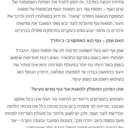
צחיחה ויבשה במדבר, זה הזמן להכיר את האחות השמנמנה של
קרם הגוף – חמאת גוף. רוב חמאות הגוף מבוססות על חמאה
המופקת מהאגוז הסודני "שיאה". זה ידוע בסגולותיו להזין ולרכך את
העור. חמאות גוף מיועדות לעור יבש מאד המאבד את גמישותו
וניכרים בו סימני יובש גסים בעקבים במרפקים ואפילו בברכיים.
האם שמן – גוף הוא האפקטיבי ביותר?
שמן גוף הוא בעל השפעה הדומה לזו של חמאת הגוף. ההבדל
המהותי הוא בעצם במרקם התכשיר. נשים רבות מעדיפות שימוש
בשמן בשל היותו נוח יותר בפעולת המריחה והוא אינו מותיר את
העור בתחושה כבדה עד לספיגתו המלאה. היתרון הנוסף הוא
בשימוש השמן גם כשמן עיסוי.
מהו המינון המומלץ להשגת עור גוף גמיש ונעים?
השימוש בתמרוקים הייעודיים לטיפוח עור הגוף אינו בעל אפקט
מצטבר. מריחה חד פעמית ביום אינה מכסה כלל את מכסת הלחות
הנדרשת לעור הגוף, ולכן יש לשוב ולחזור על פעולת המריחה לפחות
פעם נוספת ביום. יתרה מכך, בעונות המעבר ובעונה הקרה – עור
גוף הנוטה להתייבש מחייב טיפול הרבה יותר אינטנסיבי.