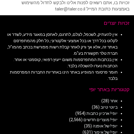
זכויות בו, אתם רשאים לפנות אלינו ולבקש לחדול מהשימוש
באמצעות כתובת המייל taler@taler.co.il
זכויות יוצרים
אין להעתיק, לשכפל, לצלם, לתרגם, לאחסן במאגר מידע, לשדר או
לקלוט בכל דרך או בכל אמצעי אלקטרוני, כל חלק מהמתפרסם
באתר זה, אלא אך ורק לאחר קבלת רשות מפורשת בכתב מהמו"ל,
חברת טלר תקשורת בע"מ.
אין בכתבות המתפרסמות משום ייעוץ רפואי, קוסמטי או אחר.
הכתבות נועדו להשכלה בלבד.
חומר פרסומי המופיע באתר הינו באחריות החברות המפרסמות
בלבד.
קטגוריות באתר יופי
אחר
(28)
ביוטי טיוב
(36)
יופי! ארכיון כתבות
(954)
יופי! מוצרים חדשים
(2,566)
יופי! של אופנה
(35)
יופי! של איפור
(631)