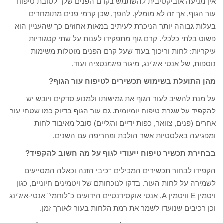
אין מניעה אוביקטיבית להשתמש בקרם הפנים שלך לטובת טיפוח
עור הגוף, אך זה לא מומלץ. להפך, שכן קרמי פנים מתומחרים
בעלות גבוהה יותר הניכרת לעיתים במאות אחוזים כך שהעניין הוא
פשוט בלתי כלכלי. קרם גוף מתפקידו לענות על שתי קטגוריות
עיקריות: לחות וריכוך בעוד שעל קרם הפנים מוטלות משימות
נוספות, של אנטי איג'ינג, מיגור פיגמנטציה ועוד.
מהן התועלת בשימוש תכשירים לטיפוח עור הגוף?
על מנת להשיב לעור הגוף את גמישותו ולמנוע סדקים ויובש יש
להקפיד על שגרת טיפוח יומיומית. גם עור הגוף בדיוק כמו שטחי עור
אחרים (פנים, צוואר, כפות ידיים ורגליים) סובל מאיבוד לחות
ומפגיעה באלסטיות אשר הולכת ומחריפה עם השנים.
בבחירת תכשיר טיפוח ייעודי לגוף על מה חשוב להקפיד?
הקפידו לבחור תכשירים המכילים רכיבי הזנה וכאלה המסייעים
לשמירה על לחות העור. בדקו לנוכחותם של ויטמינים חיוניים, כגון
ויטמין E וויטמין A, אנטי אוקסידנטיים הידועים כ"לוחמי" אנטי-איג'ינג
וכן רכיבים שנועדו לשמר את רמת הלחות בעור לאורך זמן.