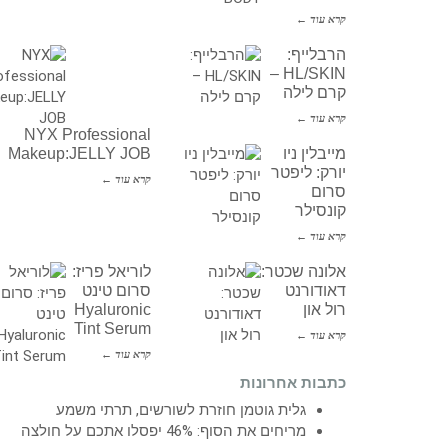
קרא עוד ←
הרבלייף:
HL/SKIN –
קרם לילה
קרא עוד ←
NYX Professional
מייבלין ניו
Makeup:JELLY JOB
יורק: ליפטר
קרא עוד ←
סרום
קונסילר
קרא עוד ←
אלונה שכטר:
לוריאל פריז:
דאודורנט
סרום טינט
רול און
Hyaluronic
Tint Serum
קרא עוד ←
קרא עוד ←
כתבות אחרונות
גלית גוטמן חוזרת לשורשים, תרתי משמע
מריחים את הסוף: 46% יפסלו אתכם על חולצה