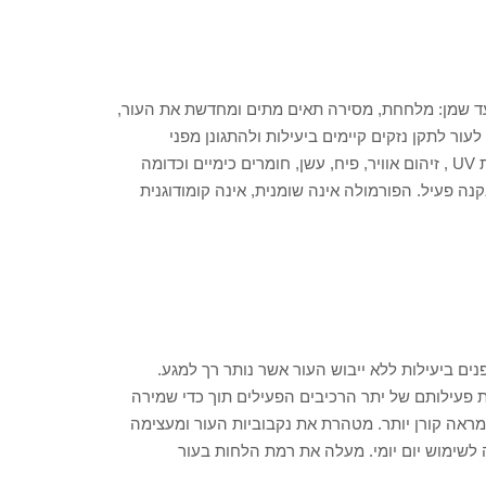
 עד שמן: מלחחת, מסירה תאים מתים ומחדשת את העור,
ור לתקן נזקים קיימים ביעילות ולהתגונן מפני
אלמנטים סביבתיים הגורמים נזקי חמצון מתמשכים, לדוגמא: קרינת UV , זיהום אוויר, פיח, עשן, חומרים כימיים וכדומה
ה פעיל. הפורמולה אינה שומנית, אינה קומודוגנית
נים ביעילות ללא ייבוש העור אשר נותר רך למגע.
 פעילותם של יתר הרכיבים הפעילים תוך כדי שמירה
ראה קורן יותר. מטהרת את נקבוביות העור ומעצימה
 לשימוש יום יומי. מעלה את רמת הלחות בעור