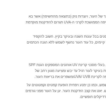
ת יותר של העור, ויוצרות נזק (כתוצאה מהחשיפה) אשר בא
לידי ביטוי בהופעתם של פיגמנטים, נמשים וכתמים על העור. החשיפה הממושכת לקרני ה-UVA תגרום להזדקנות מוקדמת
נים בכל עונות השנה ובעיקר בקיץ. חשוב להקפיד
קיימים, כל עוד העור נחשף לשמש ללא הגנה הכתמים
הדור החדש של תכשירים חדשניים ועוצמתיים להגנה מפני השמש, בעלי מסנני קרינת UV אורגנים המספקים הגנת SPF
בעיקר לעור רגיל עד יבש ומציעה מגוון רחב של
ת בריאות העור.
שמש, וכמו כן ימנע ויפחית הופעת קמטים וקמטוטים על
יאט את קצב הזדקנות העור. יגן על העור מפני גורמים
לרדיקלים חופשיים.