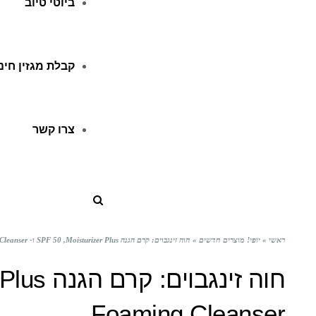
ביוטי טיוב
קבלת מגזין חינ
צרו קשר
ראשי
»
יופי! מוצרים חדשים
»
חוה זינגבוים: קרם הגנה SPF 50 ,Moisturizer Plus ו- Foaming Cleanser
Foaming Cleanser