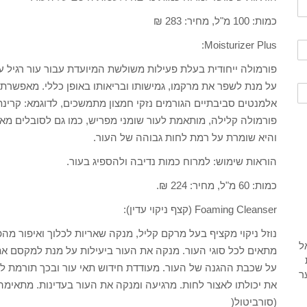
כמות: 100 מ"ל, מחיר: 283 ₪
Moisturizer Plus:
פורמולה ייחודית בעלת פעילות משולשת המיועדת עבור עור רגיל
על מנת לשפר את מרקמו, גמישותו ובריאותו באופן כללי. מאפשרת לע
פורמולה קלילה, מותאמת לעור שומני מפריש, כמו גם לסובלים מאקנ
והיא שומרת על רמת לחות גבוהה של העור.
הוראות שימוש: למרוח כמות נדיבה ולהספיג בעור.
כמות: 60 מ"ל, מחיר: 224 ₪.
Foaming Cleanser (קצף ניקוי עדין):
נוזל ניקוי מקציף בעל מרקם קליל, מנקה שאריות לכלוך ואיפור מהפ
מתאים לכל סוגי העור. מנקה את העור ביעילות על מנת למקסם את
על שכבת ההגנה של העור. מעודדת חידוש תאי עור ובכך תורמת למ
את יכולתו לאצור לחות. מרגיעה ומנקה את העור בעדינות. מתאימה
(סורביטול(