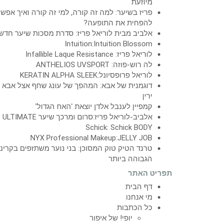
מיוזעת
פריז בשיער: למה זה קורה, למי זה קורה ואיך אפש
להפחית את התופעה?
אלביב מבית לוריאל פריז: סדרת מסכות שיער חדש
Intuition:Intuition Blossom
לוריאל פריז: Infallible Laque Resistance
לה רוש-פוזה: ANTHELIOS UVSPORT
לוריאל פרופסיונל:KERATIN ALPHA SLEEK
דוגמנית של אבא: המהפך של עונג שחף אצל אבא
ירין
קמפיין לענבל אלדן יוצאת 'האח הגדול'
אלביב-לוריאל פריז:סרום ומרכך שיער ULTIMATE
Schick: Schick BODY
NYX Professional Makeup:JELLY JOB
טרנד הטיק טוק המסוכן: בני נוער משתזפים בקרינ
הגבוהה ביותר
תפריט האתר
דף הבית
מי אנחנו
כל הכתבות
יופי! של איפור