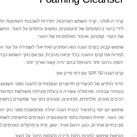
קרני ה-UVA , קרני השמש הארוכות, חודרות לשכבות העמוקו
של העור- קמטים, ואיבוד האלסטיות של העור.
שימוש קבוע בקרם הגנה הוא הפתרון האידיאלי לשמירה על עור הפ
למרוח את קרם ההגנה בכל יציאה מהבית, גם אם נזקי השמש כבר 
יהפכו כהים יותר והטיפול בהם יהיה קשה וארוך יותר.
קרם הגנה SPF 50 עם דמי מייק אפ:
בטוחה וגבוהה. פורמולה עשירה זו בעלת פעילות משולשת המיועדת 
רכיבים מגנים, מלחחים, מרגיעים, מונעים נזקי עור שמקורם בחשיפה לקרינת UVA/ UVBומשפרים א
שימוש יום יומי בתכשיר יבטיח הגנה יעילה ומתמשכת מפני נזקי ה
פני העור. יפחית הופעת כתמי פיגמנטציה הנגרמים מחשיפה לשמש. 
סביבתיים אחרים, כגון: זיהום אוויר, עשן, פיח וכימיקלים הגורמים 
הוראות שימוש: למרוח כמות נדיבה ולעסות היטב על העור.