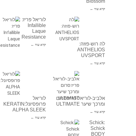
Blossom
קרא עוד ←
לוריאל פריז:
Infallible
Laque
Resistance
לה רוש-פוזה:
קרא עוד ←
ANTHELIOS
UVSPORT
קרא עוד ←
אלביב-לוריאל פריז:סרום
לוריאל
ומרכך שיער ULTIMATE
פרופסיונל:KERATIN
ALPHA SLEEK
קרא עוד ←
קרא עוד ←
Schick:
Schick
BODY