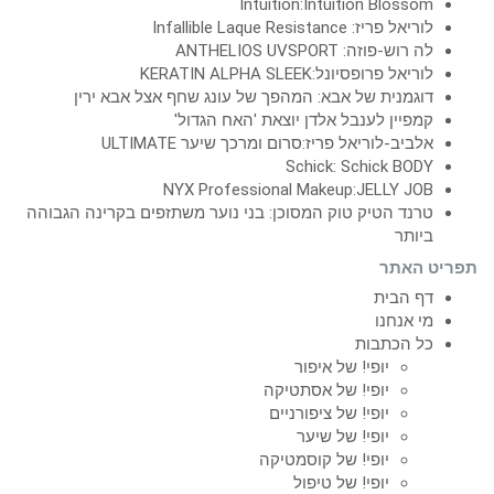
Intuition:Intuition Blossom
לוריאל פריז: Infallible Laque Resistance
לה רוש-פוזה: ANTHELIOS UVSPORT
לוריאל פרופסיונל:KERATIN ALPHA SLEEK
דוגמנית של אבא: המהפך של עונג שחף אצל אבא ירין
קמפיין לענבל אלדן יוצאת 'האח הגדול'
אלביב-לוריאל פריז:סרום ומרכך שיער ULTIMATE
Schick: Schick BODY
NYX Professional Makeup:JELLY JOB
טרנד הטיק טוק המסוכן: בני נוער משתזפים בקרינה הגבוהה
ביותר
תפריט האתר
דף הבית
מי אנחנו
כל הכתבות
יופי! של איפור
יופי! של אסתטיקה
יופי! של ציפורניים
יופי! של שיער
יופי! של קוסמטיקה
יופי! של טיפול