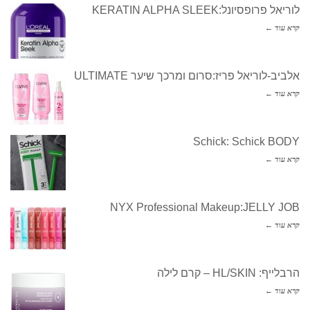
לוריאל פרופסיונל:KERATIN ALPHA SLEEK
קרא עוד ←
אלביב-לוריאל פריז:סרום ומרכך שיער ULTIMATE
קרא עוד ←
Schick: Schick BODY
קרא עוד ←
NYX Professional Makeup:JELLY JOB
קרא עוד ←
הרבלייף: HL/SKIN – קרם לילה
קרא עוד ←