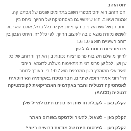
יחס הזהב
יחס הזהב הוא יחס מספרי חשוב בתחומים שונים של אסתטיקה,
אמנות ועיצוב. הוא שימושי גם באסתטיקה של החיוך, כיחס בין
רוחביהן של שש השיניים הקדמיות. אין זה כלל ברזל, אולם הוא יכול
לשמש נקודת מוצא טובה לעיצוב החיוך. לפי כלל זה, היחס הנכון בין
רוחב השיניים הוא 1.6:1:0.6.
פרופורציות נכונות לכל שן
לחיוך מושלם חשובות פרופורציות נכונות בין האורך והרוחב של כל
שן ושן. לכל שן פרופורציות מתאימות משלה. לדוגמא: היחס
האידיאלי המומלץ בשן המרכזית הוא 1:0.7 בין האורך לרוחב.
דר' רוני אמיד רופא שיניים, חבר נספח באקדמיה האירופאית
לאסתטיקה דנטלית וחבר באקדמיה האמריקאית לקוסמטיקה
דנטלית (AACD
)
הקלק כאן – לקבלת חדשות ועדכונים חינם למייל שלך
הקלק כאן – לשאול, להעיר ולדסקס בפורום האתר
הקלק כאן – לפרסום חינם של מודעת דרושים ביופי!