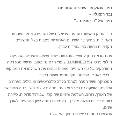
חיוך עמוק עד השיניים אחוריות
(בר רפאלי) –
חיוך של "דוגמניות…"
חיוך עמוק מאפשר חשיפה אידיאלית של השיניים, מהקדמיות עד
האחוריות. בחיוך צר השיניים האחוריות ניצבות בצל, והשיניים
הקדמיות נראות כמו עומדות לבדן.
את המראה ניתן להשיג באמצעות יישור ועיצוב השיניים בטכניקת
ה"לומינירס" (LUMINEERS) ציפויי חרסינה בעובי עדשת מגע דקה
המודבקים על גבי השיניים, מצפים ובונים את השן למראה המבוקש
– ללא כאב או הרדמה, תוך מספר שעות בלבד.
הטכניקה אשר הפכה לטרנד בקרב סלבריטאים ומובילים בארה"ב
ואירופה, הושקה גם בארץ ומציעה יחד עם עיצוב השן ובניה מחודשת
של האורך, רוחב, השלמת שיניים שחוקות ושבורות/סדוקות, סגירת
רווחים ויצירת מראה מולבן – בעמידות הזהה לשן הטבעית, לאורך
שנים.
אמצעים נוספים ליצירת החיוך המושלם –