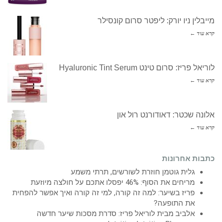
מייבלין ניו יורק: ליפטר סרום קונסילר
קרא עוד ←
לוריאל פריז: סרום טינט Hyaluronic Tint Serum
קרא עוד ←
אלונה שכטר: דאודורנט רול און
קרא עוד ←
כתבות אחרונות
גלית גוטמן חוזרת לשורשים, תרתי משמע
מריחים את הסוף: 46% יפסלו אתכם על חולצה מיוזעת
פריז בשיער: למה זה קורה, למי זה קורה ואיך אפשר להפחית
את התופעה?
אלביב מבית לוריאל פריז: סדרת מסכות שיער חדשה