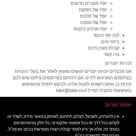
יופי! מוצרים חדשים
יופי! של הפקות
יופי! של סלבס
יופי! של אופנה
יופי! ארכיון כתבות
לוח יופי חינם!
ביוטי טיוב
קבלת מגזין חינם
צרו קשר
זכויות יוצרים
אנו מכבדים זכויות יוצרים ועושים מאמץ לאתר את בעלי הזכויות
בצילומים המגיעים לידינו. אם זיהיתם בפרסומינו צילום שיש לכם
זכויות בו, אתם רשאים לפנות אלינו ולבקש לחדול מהשימוש
באמצעות כתובת המייל taler@taler.co.il
זכויות יוצרים
אין להעתיק, לשכפל, לצלם, לתרגם, לאחסן במאגר מידע, לשדר או
לקלוט בכל דרך או בכל אמצעי אלקטרוני, כל חלק מהמתפרסם
באתר זה, אלא אך ורק לאחר קבלת רשות מפורשת בכתב מהמו"ל,
חברת טלר תקשורת בע"מ.