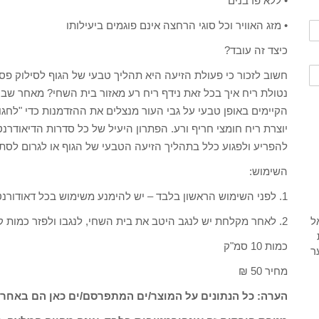
• ללא פרבנים
• מזג האוויר וכל סוגי הרחצה אינם פוגמים ביעילותו
כיצד זה עובד?
חשוב לזכור כי פעולת הזיעה היא תהליך טבעי של הגוף לסילוק פסול
נטולת ריח איך בכל זאת נידף ריח רע מאזור בית השחי? מאחר שבית
הקיימים באופן טבעי על גבי העור מנצלים את ההזדמנות כדי "לחגו
יוצרת ריח חומצי חריף ורע. הפתרון היעיל של כל סדרות הדיאודרנט
להפריע ולפגוע כלל בתהליך הזיעה הטבעי של הגוף או לגרום לסתי
השימוש:
1. לפני השימוש הראשון בלבד – יש להימנע משימוש בכל דאודורנט אחר למשך 48 שעות.
2. לאחר מקלחת יש לנגב היטב את בית השחי, לנגבו ולפזר כמות קרם בגודל גרגר אורז באופן אחיד.
כמות 10 סמ"ק
מחיר 50 ₪
הערה: כל הנתונים על המוצר/ים המתפרסם/ים כאן הם באחרי