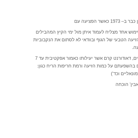
מוש אחד מצליח לעמוד איתן מול ימי הקיץ המהבילים
זיעה הטבעי של הגוף ובוודאי לא לסתום את הנקבוביות
ה.
לקראת העונה החמה מציעה 'חלאבין' מוצר נוסף הפעם ייעודי לנשים, דאודורנט קרם אשר יעילותו כאמור אפקטיבית עד 7
ם בהשפעתם על כמות הזיעה ורמת חריפות הריח כגון:
נאליים וכד')
בין' הוכחה