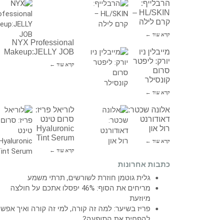
הרבלייף:
HL/SKIN –
קרם לילה
קרא עוד ←
NYX Professional
מייבלין ניו
Makeup:JELLY JOB
יורק: ליפטר
קרא עוד ←
סרום
קונסילר
קרא עוד ←
אלונה שכטר:
לוריאל פריז:
דאודורנט
סרום טינט
רול און
Hyaluronic
Tint Serum
קרא עוד ←
קרא עוד ←
כתבות אחרונות
גלית גוטמן חוזרת לשורשים, תרתי משמע
מריחים את הסוף: 46% יפסלו אתכם על חולצה
מיוזעת
פריז בשיער: למה זה קורה, למי זה קורה ואיך אפש
להפחית את התופעה?