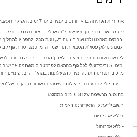
את יריית הפתיחה בדאודורנטים עמידים עד 7 ימים, השיקה חלאבין כבר ב– 1973 כאשר הפציעה עם
פטנט רשום בתמרוק הפופלארי "חלאבליין" דאודורנט משחתי שבשי
והחמים בארצנו ולמנוע ריח זיעה רע, וזאת מבלי להפריע לתהליך ה
ולמנוע סילוק פסולת מטבולית תוך שמירה על טמפרטורת גוף קבוע
ימים (אינדיבידואלי לכל גוף בהתאם לפרמטרים משתנים אך ישירי
מרכיבי תפריט התזונה, מידת הפעלתנות במהלך היום, שינויים הורמו
בדיקה קלינית מעידה כי יעילות השימוש בדאודורנט הקרם של 'חלא
בתוצאה מרשימה של 6.28 ימים בממוצע
חשוב לדעת כי הדאודורנט האמור:
• ללא אלומיניום
• ללא אלכוהול