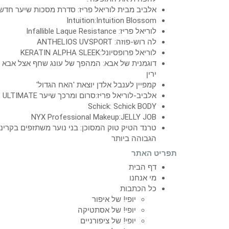
אלביב מבית לוריאל פריז: סדרת מסכות שיער חדש
Intuition:Intuition Blossom
לוריאל פריז: Infallible Laque Resistance
לה רוש-פוזה: ANTHELIOS UVSPORT
לוריאל פרופסיונל:KERATIN ALPHA SLEEK
דוגמנית של אבא: המהפך של עונג שחף אצל אבא
ירין
קמפיין לענבל אלדן יוצאת 'האח הגדול'
אלביב-לוריאל פריז:סרום ומרכך שיער ULTIMATE
Schick: Schick BODY
NYX Professional Makeup:JELLY JOB
טרנד הטיק טוק המסוכן: בני נוער משתזפים בקרינ
הגבוהה ביותר
תפריט האתר
דף הבית
מי אנחנו
כל הכתבות
יופי! של איפור
יופי! של אסתטיקה
יופי! של ציפורניים