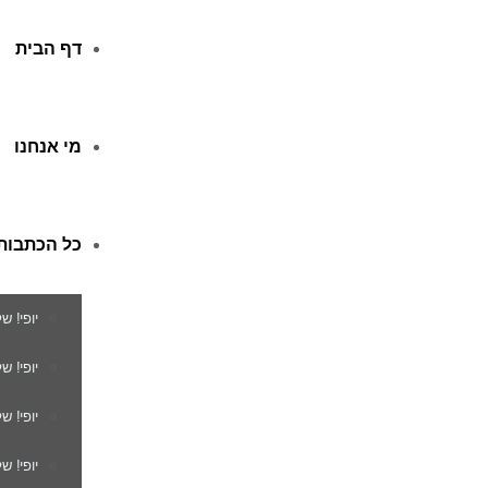
דף הבית
מי אנחנו
כל הכתבות
יופי! ש
יופי! 
יופי! ש
יופי! ש