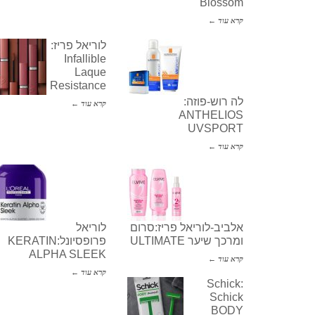
Blossom
קרא עוד ←
לוריאל פריז:
Infallible
Laque
Resistance
לה רוש-פוזה:
קרא עוד ←
ANTHELIOS
UVSPORT
קרא עוד ←
אלביב-לוריאל פריז:סרום
לוריאל
ומרכך שיער ULTIMATE
פרופסיונל:KERATIN
ALPHA SLEEK
קרא עוד ←
קרא עוד ←
Schick:
Schick
BODY