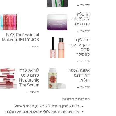
קרא עוד ←
הרבלייף:
HL/SKIN –
קרם לילה
קרא עוד ←
NYX Professional
מייבלין ניו
Makeup:JELLY JOB
יורק: ליפטר
קרא עוד ←
סרום
קונסילר
קרא עוד ←
אלונה שכטר:
לוריאל פריז:
דאודורנט
סרום טינט
רול און
Hyaluronic
Tint Serum
קרא עוד ←
קרא עוד ←
כתבות אחרונות
גלית גוטמן חוזרת לשורשים, תרתי משמע
מריחים את הסוף: 46% יפסלו אתכם על חולצה