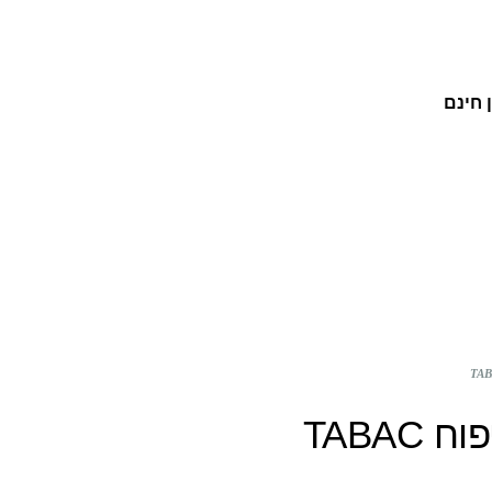
 חינם
טבק ג'נטלמן: סדרת מוצרי טיפוח TABAC