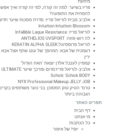
מיוזעת
פריז בשיער: למה זה קורה, למי זה קורה ואיך אפש
להפחית את התופעה?
אלביב מבית לוריאל פריז: סדרת מסכות שיער חדש
Intuition:Intuition Blossom
לוריאל פריז: Infallible Laque Resistance
לה רוש-פוזה: ANTHELIOS UVSPORT
לוריאל פרופסיונל:KERATIN ALPHA SLEEK
דוגמנית של אבא: המהפך של עונג שחף אצל אבא
ירין
קמפיין לענבל אלדן יוצאת 'האח הגדול'
אלביב-לוריאל פריז:סרום ומרכך שיער ULTIMATE
Schick: Schick BODY
NYX Professional Makeup:JELLY JOB
טרנד הטיק טוק המסוכן: בני נוער משתזפים בקרינ
הגבוהה ביותר
תפריט האתר
דף הבית
מי אנחנו
כל הכתבות
יופי! של איפור