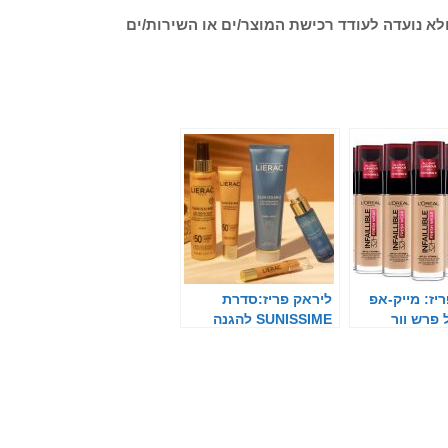
לא נועדה לעודד רכישת המוצר/ים או השירות/ים
יז: מייק-אפ
ליראק פריז:סדרת
 פרש וור
SUNISSIME להגנה
מהשמש