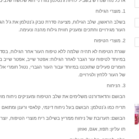
אז כל מה שנדרש בשביל להיות ג'נטלמן מודרני הוא שלושה שלבים:
1. מוצרי הגילוח
בשלב הראשון, שלב הגילוח, מציעה סדרת טבק ג'נטלמן את ג'ל הגי
העור מגירויים וחתכים ומעניק חווית גילוח מהנה ונעימה.
2. מוצרי הטיפוח
שגרת הטיפוח לא תהיה שלמה ללא טיפוח העור אחר הגילוח, בסד
במיוחד לטיפוח עור הגבר לאחר הגילוח: אפטר שייב, אפטר שייב 
חומרים פעילים שתוכננו במיוחד עבור העור הגברי, נטול חומרי אל
של העור ללחץ ולגירויים.
3. הניחוח
הבושם והדאודורנט משלימים את שלב הטיפוח ומעניקים ניחוח מוש
תריח כמו ג'נטלמן: הבושם בעל ניחוח דינמי, קלאסי ורענן ומתואם ל
הבושם: תערובת של ניחוח ממריץ בשילוב ריח מוצרי הטיפוח, יוצרים
תו עליון: תפוז, אגס, ואוזון