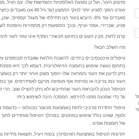
ומיצוק העור, ועל כן נפגעת האלסטיות והגמישות שלו. עם הגיל, מ
ועורנו הופך לפגיע יותר לנזקי
מאבדים עוד 6%. היובש בעור הנו תחילתו של מעגל 'קסמים'
פגיע, שברירי, אפור ועייף, ובכך התופעות רק מחמירות והופכות לש
קרם לחות, מבין הטובים בתחום תכשירי המדף אינו עוזר לעור להח
מה השלב הבא?
טיפולים אינטנסיביים ביתיים: להשבת הלחות שאבדה מבוססים על ר
ניתן לרענן את העור והמראה שלו יהפוך מוצק וזוהר יותר רק באמ
העור כמו צריבה או נפיחות ואף מוסיפה מרקם לאפידרמיס. אך במיד
הטיפול הנכון להבראת העור שהתייבש ולא ניתן להצילו שוב. הרי
עד כדי שמנעה ממנו להירפא. המסכה הינה לשימוש ביתי.
טיפולי החדרת מרכיבי לחות באמצעות מכשור טכנולוגי – כדוגמת מכ
ולגוף, שאינו כולל שימוש במחטים. במהלך הטיפול מוחדרים לתוך ה
של חומצות אמינו .
יתרונות הטיפול באמצעות האינפיוז'ן: בטוח ויעיל, תוצאות מידיות 