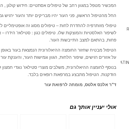
המכשיר מטפל במגוון רחב של טיפולים אסתטיים: חידוש קולגן , השב
החל מהטיפול הראשון, פני העור יהיו מבריקים יותר והעור ירגיש גמי
טיפולי מזותרפיה להחדרת לחות – טיפולים מסוג זה אופטימליים ל
לשיפור האלסטיות והמוצקות שלו. טיפולים כגון : סטילאז' הידרו – 
פחות, בהתאם למצב התייבשות העור.
הטיפול מבטיח שחזור החומצה ההיאלורונית הנמצאת בעור באופן ט
על אזורים רגישים, שיפור הלחות, הגוון וגמישות העור, והענקת עור 
בנוסף לחומצה ההיאלורונית, משלבים מוצרי סטילאז' נוגדי חמצון 
הזדקנות. הטיפול מתבצע במרפאות רופאים בלבד.
ד"ר אלכס אלטס, מומחה לרפואת עור
אולי יעניין אותך גם