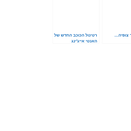
 צופיה…
רטינול הכוכב החדש של
האנטי אייג'ינג