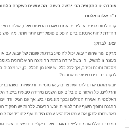
עובדה: זו התקופה הכי יבשה בשנה. מה עושים כשקרם הלחו
ד"ר אלכס אלטס
קרם לחות לפנים או לידיים אמנם שגרת הטיפוח שלנו, אולם במצבים
החדרת לחות אינטנסיביים הופכים פופולריים יותר ויותר. מה עוש
יצאנו לבדוק:
מרקם עור שהופך יבש, יכול להופיע בדרגות שונות של יובש, עם או 
בעונה זו למשל, והן בשל ירידה ברמת החומצה ההיאלורונית בגופנו. 
מסכות והזנה וכיו"ב, אך לכל כלל יש יוצא מן הכלל וכן, יש מצבים
לנקוט בדרכים טיפוליות אחרות?.
יובש מוגזם יגרום לתחושת צריבה, אדמומיות, ורגישויות. כשמדברים 
והרגליים. כל האזורים סובלים עם השנים מירידה טבעית בייצור הק
האלסטיות ואגירת הנוזלים ובכך מונעים יובש. אך עם הגיל יורד י
ההגנה והופך חשוף יותר לבעיות יובש חריגות. ללחות יש תפקיד חשו
באפשרותו לתקן את עצמו ולהרגיע עצמו מידית ואף להוריד את קצב
המצבים הללו גורמים לייצור מוגבר של רדיקליים חופשיים, אשר גור