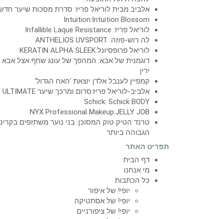
אלביב מבית לוריאל פריז: סדרת מסכות שיער חדש
Intuition:Intuition Blossom
לוריאל פריז: Infallible Laque Resistance
לה רוש-פוזה: ANTHELIOS UVSPORT
לוריאל פרופסיונל:KERATIN ALPHA SLEEK
דוגמנית של אבא: המהפך של עונג שחף אצל אבא
ירין
קמפיין לענבל אלדן יוצאת 'האח הגדול'
אלביב-לוריאל פריז:סרום ומרכך שיער ULTIMATE
Schick: Schick BODY
NYX Professional Makeup:JELLY JOB
טרנד הטיק טוק המסוכן: בני נוער משתזפים בקרינ
הגבוהה ביותר
תפריט האתר
דף הבית
מי אנחנו
כל הכתבות
יופי! של איפור
יופי! של אסתטיקה
יופי! של ציפורניים