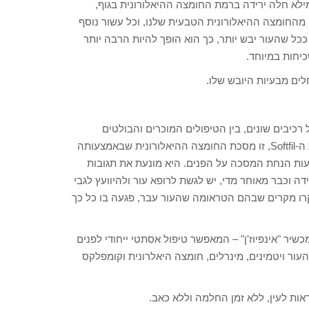
מילא חלה ירידה ברמת החומצה ההיאלורונית בגוף,
 החמצון (עד גיל 40 אנו מאבדים כחצי מהחומצה ההיאלורונית הטבעית שלנו, וכל עשור נוסף
, שכן, ככל שהעור יבש יותר, כך הוא הופך להיות הרבה יותר
כיחות במיוחד.
לים מבעיות היובש שלו.
כיבים שונים, בין הטיפולים המוכרים והבולטים
בתחום נעשה שימוש בחומצה ההיאלורונית. דוגמא לכך היא מסכת ה-Softfil, זו מסכת החומצה ההיאלורונית שבאמצעותה
צעות הנחת המסכה על הפנים. היא מונעת את תגובות
ה וכבר מאוחר מדי, יש לגשת לרופא עור ולהיוועץ לגבי
 קרו מקרים שבהם הטראומה שהעור עבר, פגעה בו כל כך
שיר "אינפיוז'ן" – המאפשר טיפול אסתטי ייחודי לפנים
עור ויטמינים, מינרלים, חומצה היאלרונית וקומפלקס
נראות לעין, ללא זמן החלמה וללא כאב.