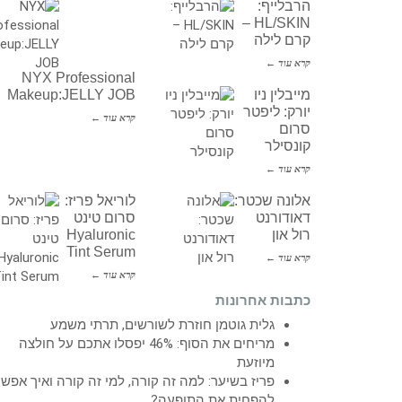
הרבלייף:
HL/SKIN –
קרם לילה
קרא עוד ←
NYX Professional
מייבלין ניו
Makeup:JELLY JOB
יורק: ליפטר
קרא עוד ←
סרום
קונסילר
קרא עוד ←
אלונה שכטר:
לוריאל פריז:
דאודורנט
סרום טינט
רול און
Hyaluronic
Tint Serum
קרא עוד ←
קרא עוד ←
כתבות אחרונות
גלית גוטמן חוזרת לשורשים, תרתי משמע
מריחים את הסוף: 46% יפסלו אתכם על חולצה
מיוזעת
פריז בשיער: למה זה קורה, למי זה קורה ואיך אפש
להפחית את התופעה?