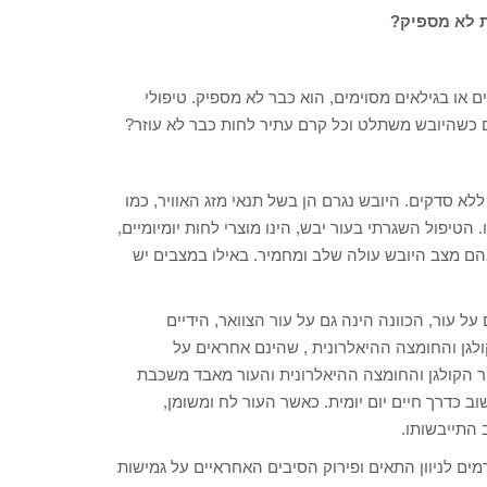
ת לא מספיק?
 או בגילאים מסוימים, הוא כבר לא מספיק. טיפולי
ים כשהיובש משתלט וכל קרם עתיר לחות כבר לא עוזר?
ללא סדקים. היובש נגרם הן בשל תנאי מזג האוויר, כמו
הטיפול השגרתי בעור יבש, הינו מוצרי לחות יומיומיים,
 בהם מצב היובש עולה שלב ומחמיר. באילו במצבים יש
על עור, הכוונה הינה גם על עור הצוואר, הידיים
ולגן והחומצה ההיאלרונית , שהינם אחראים על
יצור הקולגן והחומצה ההיאלרונית והעור מאבד משכבת
ב כדרך חיים יום יומית. כאשר העור לח ומשומן,
 התייבשותו.
מים לניוון התאים ופירוק הסיבים האחראיים על גמישות