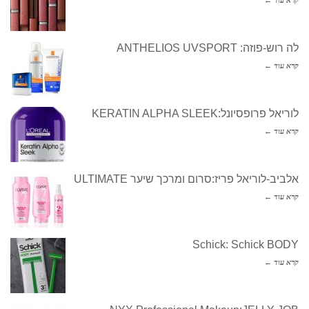
קרא עוד ←
לה רוש-פוזה: ANTHELIOS UVSPORT
קרא עוד ←
לוריאל פרופסיונל:KERATIN ALPHA SLEEK
קרא עוד ←
אלביב-לוריאל פריז:סרום ומרכך שיער ULTIMATE
קרא עוד ←
Schick: Schick BODY
קרא עוד ←