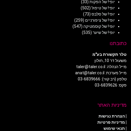
יופי! של הפקות
(33)
יופי! של טיפול
(502)
יופי! של סלבס
(73)
יופי! של ציפורניים
(259)
יופי! של קוסמטיקה
(547)
יופי! של שיער
(535)
כתובתנו
טלר תקשורת בע"מ
משעול דר 10, חולון
מייל הנהלה: taler@taler.co.il
מייל מערכת: anat@taler.co.il
טלפון (רב קווי): 03-6839666
פקס: 03-6839626
מדיניות האתר
|
הצהרת נגישות
|
מדיניות פרטיות
| תנאי שימוש