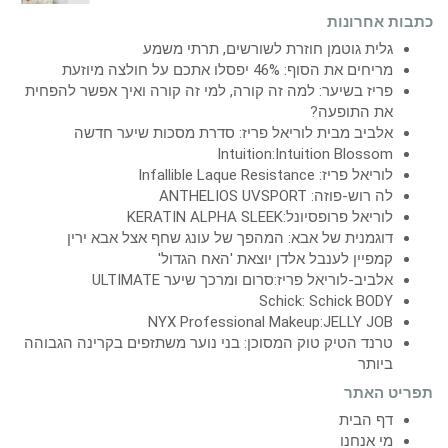
כתבות אחרונות
גלית גוטמן חוזרת לשורשים, תרתי משמע
מריחים את הסוף: 46% יפסלו אתכם על חולצה מיוזעת
פריז בשיער: למה זה קורה, למי זה קורה ואיך אפשר להפחית
את התופעה?
אלביב מבית לוריאל פריז: סדרת מסכות שיער חדשה
Intuition:Intuition Blossom
לוריאל פריז: Infallible Laque Resistance
לה רוש-פוזה: ANTHELIOS UVSPORT
לוריאל פרופסיונל:KERATIN ALPHA SLEEK
דוגמנית של אבא: המהפך של עונג שחף אצל אבא ירין
קמפיין לענבל אלדן יוצאת 'האח הגדול'
אלביב-לוריאל פריז:סרום ומרכך שיער ULTIMATE
Schick: Schick BODY
NYX Professional Makeup:JELLY JOB
טרנד הטיק טוק המסוכן: בני נוער משתזפים בקרינה הגבוהה
ביותר
תפריט האתר
דף הבית
מי אנחנו