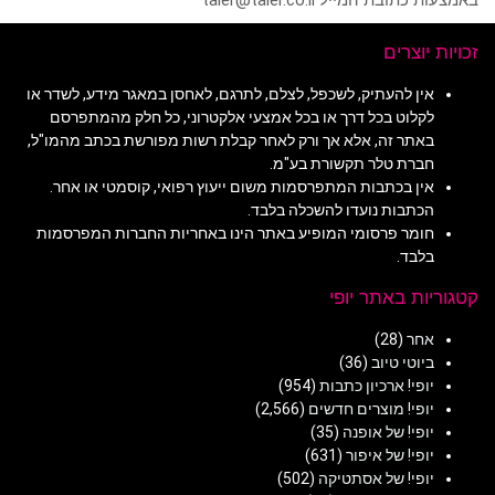
באמצעות כתובת המייל taler@taler.co.il
זכויות יוצרים
אין להעתיק, לשכפל, לצלם, לתרגם, לאחסן במאגר מידע, לשדר או
לקלוט בכל דרך או בכל אמצעי אלקטרוני, כל חלק מהמתפרסם
באתר זה, אלא אך ורק לאחר קבלת רשות מפורשת בכתב מהמו"ל,
חברת טלר תקשורת בע"מ.
אין בכתבות המתפרסמות משום ייעוץ רפואי, קוסמטי או אחר.
הכתבות נועדו להשכלה בלבד.
חומר פרסומי המופיע באתר הינו באחריות החברות המפרסמות
בלבד.
קטגוריות באתר יופי
אחר
(28)
ביוטי טיוב
(36)
יופי! ארכיון כתבות
(954)
יופי! מוצרים חדשים
(2,566)
יופי! של אופנה
(35)
יופי! של איפור
(631)
יופי! של אסתטיקה
(502)