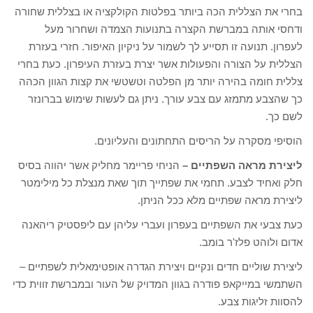
בחרי את הצללית הכה ביותר בפלטות הקולקציה או בצללית שחורה
ודחסי אותה במברשת הקצרה בתנועות הצמדה ושחרור מעל
לעפרון. תנועה זו תסייע לך לשמור על ניקיון האיפור. חזרי בעזרת
הצללית על הצורה והפעולות אשר יצרת בעזרת העיפרון. כעת בחרי
צללית חומה בהירה יותר מן הפלטה וטשטשי את קצות הגוון הכהה
כך שהצבע מתמזג עם צבע עורך. ניתן גם לעשות שימוש בברונזר
לשם כך.
הוסיפי מסקרה על הריסים התחתונים והעליונים.
ליצירת מראה השפתיים –
הניחי פריימר מחליק אשר יהווה בסיס
חלק ואחיד לצבע. תחמי את שפתייך תוך שאת מנצלת כל מילימטר
ליצירת מראה שפתיים מלא ככל הניתן.
כעת צבעי את השפתיים בעפרון ועברי עליהן עם ליפסטיק ריהאנה
אדום ולוהט פלז'ר בומב.
ליצירת שוליים חדים ונקיים ויצירת הגדרה אופטימאלית לשפתיים –
השתמשי במייקאפ פודרה בגוון המדויק של העור ובמברשת זווית כדי
להסוות זליגות צבע.