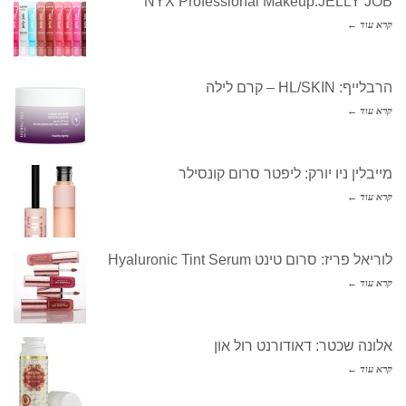
NYX Professional Makeup:JELLY JOB
קרא עוד ←
הרבלייף: HL/SKIN – קרם לילה
קרא עוד ←
מייבלין ניו יורק: ליפטר סרום קונסילר
קרא עוד ←
לוריאל פריז: סרום טינט Hyaluronic Tint Serum
קרא עוד ←
אלונה שכטר: דאודורנט רול און
קרא עוד ←