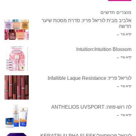
מוצרים חדשים
אלביב מבית לוריאל פריז: סדרת מסכות שיער
חדשה
קרא עוד ←
Intuition:Intuition Blossom
קרא עוד ←
לוריאל פריז: Infallible Laque Resistance
קרא עוד ←
לה רוש-פוזה: ANTHELIOS UVSPORT
קרא עוד ←
לוריאל פרופסיונל:KERATIN ALPHA SLEEK