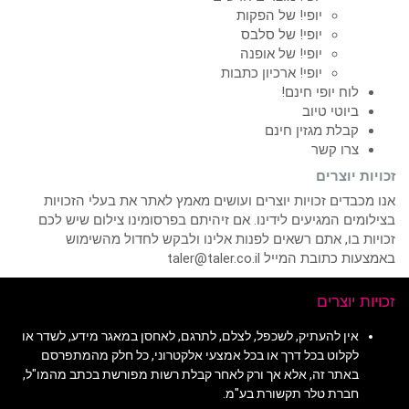
יופי! של הפקות
יופי! של סלבס
יופי! של אופנה
יופי! ארכיון כתבות
לוח יופי חינם!
ביוטי טיוב
קבלת מגזין חינם
צרו קשר
זכויות יוצרים
אנו מכבדים זכויות יוצרים ועושים מאמץ לאתר את בעלי הזכויות
בצילומים המגיעים לידינו. אם זיהיתם בפרסומינו צילום שיש לכם
זכויות בו, אתם רשאים לפנות אלינו ולבקש לחדול מהשימוש
באמצעות כתובת המייל taler@taler.co.il
זכויות יוצרים
אין להעתיק, לשכפל, לצלם, לתרגם, לאחסן במאגר מידע, לשדר או
לקלוט בכל דרך או בכל אמצעי אלקטרוני, כל חלק מהמתפרסם
באתר זה, אלא אך ורק לאחר קבלת רשות מפורשת בכתב מהמו"ל,
חברת טלר תקשורת בע"מ.