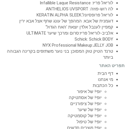
לוריאל פריז: Infallible Laque Resistance
לה רוש-פוזה: ANTHELIOS UVSPORT
לוריאל פרופסיונל:KERATIN ALPHA SLEEK
דוגמנית של אבא: המהפך של עונג שחף אצל אבא ירין
קמפיין לענבל אלדן יוצאת 'האח הגדול'
אלביב-לוריאל פריז:סרום ומרכך שיער ULTIMATE
Schick: Schick BODY
NYX Professional Makeup:JELLY JOB
טרנד הטיק טוק המסוכן: בני נוער משתזפים בקרינה הגבוהה
ביותר
תפריט האתר
דף הבית
מי אנחנו
כל הכתבות
יופי! של איפור
יופי! של אסתטיקה
יופי! של ציפורניים
יופי! של שיער
יופי! של קוסמטיקה
יופי! של טיפול
יופי! מוצרים חדשים