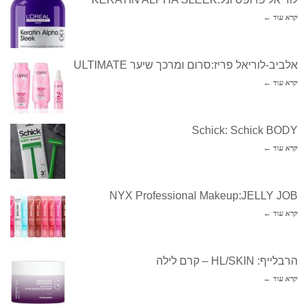
קרא עוד ←
אלביב-לוריאל פריז:סרום ומרכך שיער ULTIMATE
קרא עוד ←
Schick: Schick BODY
קרא עוד ←
NYX Professional Makeup:JELLY JOB
קרא עוד ←
הרבלייף: HL/SKIN – קרם לילה
קרא עוד ←