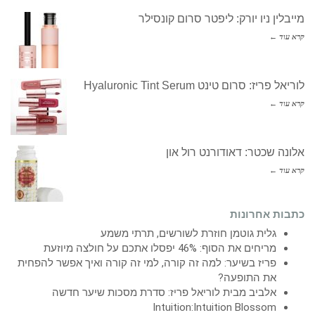
מייבלין ניו יורק: ליפטר סרום קונסילר
קרא עוד ←
לוריאל פריז: סרום טינט Hyaluronic Tint Serum
קרא עוד ←
אלונה שכטר: דאודורנט רול און
קרא עוד ←
כתבות אחרונות
גלית גוטמן חוזרת לשורשים, תרתי משמע
מריחים את הסוף: 46% יפסלו אתכם על חולצה מיוזעת
פריז בשיער: למה זה קורה, למי זה קורה ואיך אפשר להפחית
את התופעה?
אלביב מבית לוריאל פריז: סדרת מסכות שיער חדשה
Intuition:Intuition Blossom