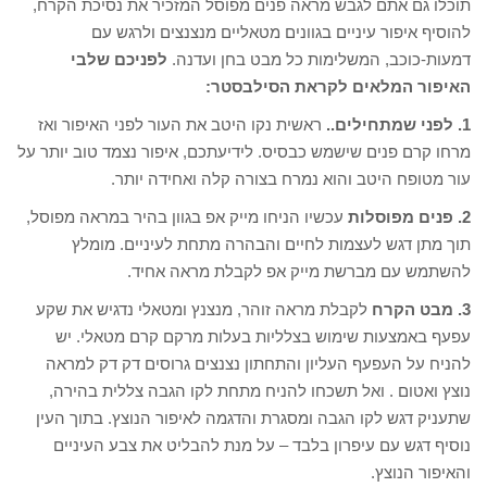
תוכלו גם אתם לגבש מראה פנים מפוסל המזכיר את נסיכת הקרח,
להוסיף איפור עיניים בגוונים מטאליים מנצנצים ולרגש עם
דמעות-כוכב, המשלימות כל מבט בחן ועדנה.
לפניכם שלבי
האיפור המלאים לקראת הסילבסטר:
1. לפני שמתחילים..
ראשית נקו היטב את העור לפני האיפור ואז
מרחו קרם פנים שישמש כבסיס. לידיעתכם, איפור נצמד טוב יותר על
עור מטופח היטב והוא נמרח בצורה קלה ואחידה יותר.
2. פנים מפוסלות
עכשיו הניחו מייק אפ בגוון בהיר במראה מפוסל,
תוך מתן דגש לעצמות לחיים והבהרה מתחת לעיניים. מומלץ
להשתמש עם מברשת מייק אפ לקבלת מראה אחיד.
3. מבט הקרח
לקבלת מראה זוהר, מנצנץ ומטאלי נדגיש את שקע
עפעף באמצעות שימוש בצלליות בעלות מרקם קרם מטאלי. יש
להניח על העפעף העליון והתחתון נצנצים גרוסים דק דק למראה
נוצץ ואטום . ואל תשכחו להניח מתחת לקו הגבה צללית בהירה,
שתעניק דגש לקו הגבה ומסגרת והדגמה לאיפור הנוצץ. בתוך העין
נוסיף דגש עם עיפרון בלבד – על מנת להבליט את צבע העיניים
והאיפור הנוצץ.