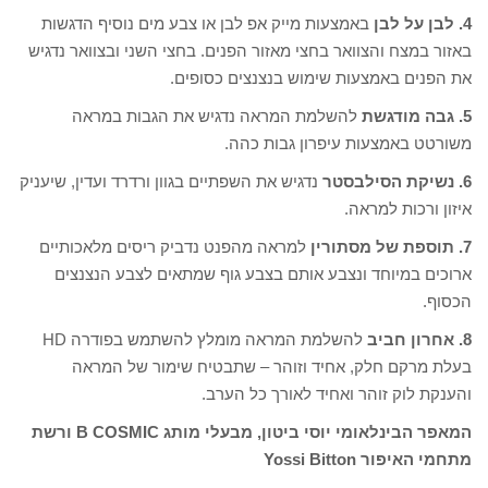
4. לבן על לבן
באמצעות מייק אפ לבן או צבע מים נוסיף הדגשות
באזור במצח והצוואר בחצי מאזור הפנים. בחצי השני ובצוואר נדגיש
את הפנים באמצעות שימוש בנצנצים כסופים.
5. גבה מודגשת
להשלמת המראה נדגיש את הגבות במראה
משורטט באמצעות עיפרון גבות כהה.
6. נשיקת הסילבסטר
נדגיש את השפתיים בגוון ורדרד ועדין, שיעניק
איזון ורכות למראה.
7. תוספת של מסתורין
למראה מהפנט נדביק ריסים מלאכותיים
ארוכים במיוחד ונצבע אותם בצבע גוף שמתאים לצבע הנצנצים
הכסוף.
8. אחרון חביב
להשלמת המראה מומלץ להשתמש בפודרה HD
בעלת מרקם חלק, אחיד וזוהר – שתבטיח שימור של המראה
והענקת לוק זוהר ואחיד לאורך כל הערב.
המאפר הבינלאומי יוסי ביטון, מבעלי מותג B COSMIC ורשת
מתחמי האיפור Yossi Bitton