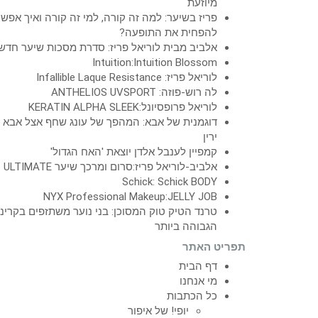
מיוזעת
פריז בשיער: למה זה קורה, למי זה קורה ואיך אפש
להפחית את התופעה?
אלביב מבית לוריאל פריז: סדרת מסכות שיער חדש
Intuition:Intuition Blossom
לוריאל פריז: Infallible Laque Resistance
לה רוש-פוזה: ANTHELIOS UVSPORT
לוריאל פרופסיונל:KERATIN ALPHA SLEEK
דוגמנית של אבא: המהפך של עונג שחף אצל אבא
ירין
קמפיין לענבל אלדן יוצאת 'האח הגדול'
אלביב-לוריאל פריז:סרום ומרכך שיער ULTIMATE
Schick: Schick BODY
NYX Professional Makeup:JELLY JOB
טרנד הטיק טוק המסוכן: בני נוער משתזפים בקרינ
הגבוהה ביותר
תפריט האתר
דף הבית
מי אנחנו
כל הכתבות
יופי! של איפור