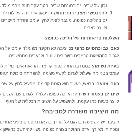
נכון של שרירי גב ו"הזנחת שרירי בטן" עקב חוזק מבני מולד ג
לחץ נפשי ומצבי רוח:
תחושת דיכאון או חרדה עלולות לגר
גם בהליכה כפופה. מעבר לזאת לחץ, עומס וחרדה מייצרים נ
ולייצר כאבים.
השלכות בריאותיות של הליכה כפופה:
כאבי גב וכתפיים כרוניים:
יציבה לא תקינה מפעילה עומס על השר
לגרום להמצאות טריגרים בשרירים שונים ולכאבים מתמשכים.
בעיות נשימה:
במנח בו החזה כפוף קדימה, הריאות אינן יכולות
עומס בטני מה שעלול לגרום לקשיי נשימה ולהפחתה ביכולת הגופנ
כאבי צוואר:
הראש, כאשר הוא מוטה קדימה, מפעיל לחץ על שרירי ה
שינויים בעמוד השדרה:
הליכה כפופה עלולה לגרום עם השנים לע
לייצר בעיות כמו עקמת, ולהשפיע על היציבות הכללית של הגוף.
מה היציבה משדרת לסביבה?
ליציבה יש השפעה רבה גם על הדרך בה אנו נתפסים בעיני אחרים. 
ונוכחות. מאידך, אדם ההולך בצורה כפופה עשוי להיחשב כחששן 