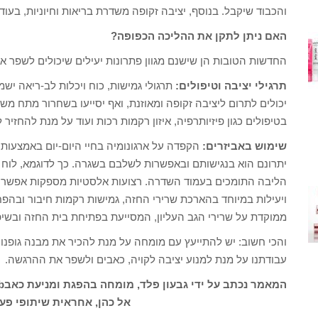
והכבוד שיקבל. בנוסף, יציבה זקופה משדרת בריאות וחיוניות, בעו
האם ניתן לתקן את ההליכה הכפופה?
החדשות הטובות הן שישנם מגוון פתרונות יעילים שיכולים לשפר את
תרגילי יציבה וטיפולים:
תרגולי גמישות, כוח ויכלות לב-ריאה ישמו
יכולים לתרום ליציבה זקופה ומאוזנת, ואף יסייעו בשחרור מתח מ
בטיפולים כגון פיזיותרפיה, איזון רקמות רכות ועוד על מנת להחזיר
שימוש באביזרים:
הקפדה על ארגונומיה בחיי היום-יום באמצעות אב
יתרונם הוא בנגישותם ובאפשרות לשלבם בשגרה. כך לדוגמא, לוח אי
הליבה התומכים בעמוד השדרה. רצועות אלסטיות מספקות אפשרות
ויעילות במיוחד בהארכת שרירי החזה, גמישות רקמות חיבור ובה
ממוקדת על שרירי הגב העליון, המסייעת בפתיחת בית החזה ובשיפ
והכי חשוב: יש להתייעץ עם מומחה על מנת להכיר את מבנה גופנו,
עבודתנו על מנת למנוע יציבה לקויה, כאבים ולשפר את ההרגשה.
המאמר נכתב על ידי גבעון פלד, מומחה בהפגת ומניעת כאבs.t.b ויושב ראש איגוד מקצועות העיסוי בישראל
אל כהן, אחראית שיתופי פע