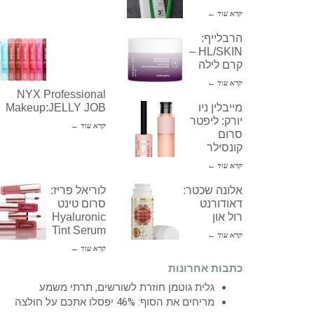
קרא עוד ←
הרבלייף:
HL/SKIN –
קרם לילה
קרא עוד ←
NYX Professional
מייבלין ניו
Makeup:JELLY JOB
יורק: ליפטר
קרא עוד ←
סרום
קונסילר
קרא עוד ←
אלונה שכטר:
לוריאל פריז:
דאודורנט
סרום טינט
רול און
Hyaluronic
Tint Serum
קרא עוד ←
קרא עוד ←
כתבות אחרונות
גלית גוטמן חוזרת לשורשים, תרתי משמע
מריחים את הסוף: 46% יפסלו אתכם על חולצה