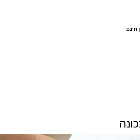
 חינם
ונה