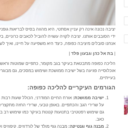
יציבה נכונה אינה רק עניין אסתטי, היא מהווה בסיס לבריאות גופ
ידי הסובבים אותנו. יציבה לקויה עשויה להוביל לכאבים כרוניים, 
אנחנו סובלים מיציבה כפופה, כיצד היא משפיעה על חיינו, ואיך ל
|
בת אל כהן
ו
גבעון פלד
|
הליכה כפופה מתבטאת בעיקר בגב מקומר, כתפיים שמוטות וראש ה
אוכלוסייה פגיעה בשל ישיבה ממושכת ושימוש במסכים, גם מבוגרי
בעייתיים.
הגורמים העיקריים להליכה כפופה:
ישיבה ממושכת:
אורח החיים המודרני, הכולל שעות רבות 
על שרירי הגב והכתפיים. באופן טבעי, שרירי החזה מתקצרים
גם שימוש רפטטיבי בתנועות קטנות בעיקר כמו שימוש רב בעכ
כאב.
מבנה גוף וגנטיקה:
מבנה גוף מולד של לורדוזיס, קיפוזיס ועו