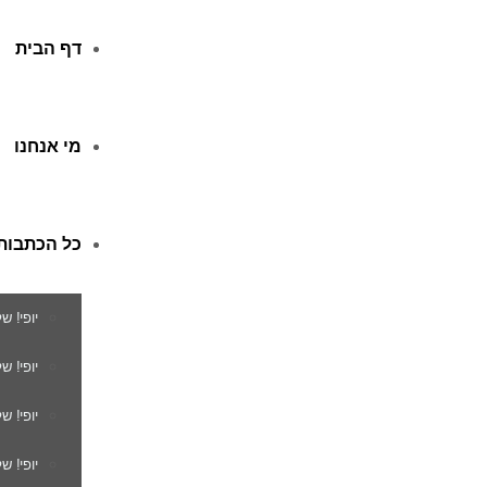
דף הבית
מי אנחנו
כל הכתבות
יופי! ש
יופי! 
יופי! ש
יופי! ש