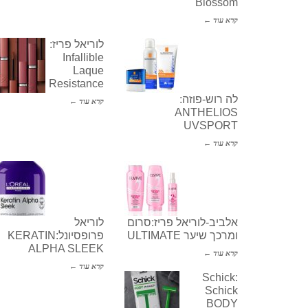
Blossom
קרא עוד ←
לוריאל פריז:
Infallible
Laque
Resistance
לה רוש-פוזה:
קרא עוד ←
ANTHELIOS
UVSPORT
קרא עוד ←
אלביב-לוריאל פריז:סרום
לוריאל
ומרכך שיער ULTIMATE
פרופסיונל:KERATIN
ALPHA SLEEK
קרא עוד ←
קרא עוד ←
Schick:
Schick
BODY