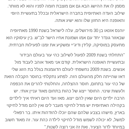
מסמן לו את ההישג הבא גם אם מוצבת חומה לפניו והוא לא מוותר.
שילוב העדה האתיופית בחברה הישראלית ובכלל בתעשיית היופי
והאופנה היא החזון שלו והוא ישיג אותה.
יוהנס אזנאו בן 30 מירושלים, עלה לישראל בשנת 1990 מאתיופיה
שבאזור גונדר יחד עם אמו ושמונת אחיו הישר לב"ש. בין עיסוקיו הוא
מתעסק במוסיקה, קלידן ודיג'יי ומשקיע את זמנו לפעילות חברתית.
"התחלתי בשנת 2009 לפעול לשילוב כהי עור בעולם הבידור
ובתעשיית האופנה הישראלית. קודם אני מאוד אוהב לעבוד מול
אנשים. בשנת 2009 נחשפתי לעולם הדוגמנות בגלל בת הזוג שלי
דאז שהייתה חלק מהעולם הזה. לפתע נתקלתי בחוסר הקבלה הזאת
של כהי עור בתחום, חוסר ההצלחה, והחלטתי להרים את הכפפה
ולעשות שינוי. החוסר ייצוג של כהות בתחום מאוד עניין אותי. יש
הרבה ילדים היום שאין להם ייצוג. מאז ועד היום ראיתי איך לילדים
בקהילה האתיופית יש מודל לחיקוי מעבר לים ואין להם מודל לחיקוי
בארץ, מישהו בצבע שלהם שהם יוכלו להזדהות איתו. בר רפאלי
למשל, לא יכולה לשמש מודל לחיקוי לילדה כהת עור. זה מאוד חשוב
במיוחד לדור הצעיר. ואת זה אני רוצה לשנות."