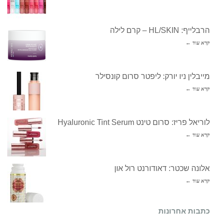
הרבלייף: HL/SKIN – קרם לילה
קרא עוד ←
מייבלין ניו יורק: ליפטר סרום קונסילר
קרא עוד ←
לוריאל פריז: סרום טינט Hyaluronic Tint Serum
קרא עוד ←
אלונה שכטר: דאודורנט רול און
קרא עוד ←
כתבות אחרונות