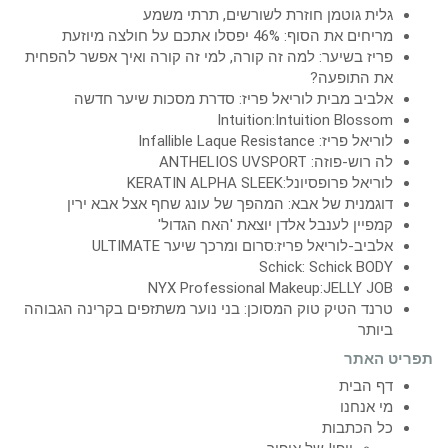
גלית גוטמן חוזרת לשורשים, תרתי משמע
מריחים את הסוף: 46% יפסלו אתכם על חולצה מיוזעת
פריז בשיער: למה זה קורה, למי זה קורה ואיך אפשר להפחית
את התופעה?
אלביב מבית לוריאל פריז: סדרת מסכות שיער חדשה
Intuition:Intuition Blossom
לוריאל פריז: Infallible Laque Resistance
לה רוש-פוזה: ANTHELIOS UVSPORT
לוריאל פרופסיונל:KERATIN ALPHA SLEEK
דוגמנית של אבא: המהפך של עונג שחף אצל אבא ירין
קמפיין לענבל אלדן יוצאת 'האח הגדול'
אלביב-לוריאל פריז:סרום ומרכך שיער ULTIMATE
Schick: Schick BODY
NYX Professional Makeup:JELLY JOB
טרנד הטיק טוק המסוכן: בני נוער משתזפים בקרינה הגבוהה
ביותר
תפריט האתר
דף הבית
מי אנחנו
כל הכתבות