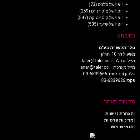
יופי! של סלבס
(73)
יופי! של ציפורניים
(259)
יופי! של קוסמטיקה
(547)
יופי! של שיער
(535)
כתובתנו
טלר תקשורת בע"מ
משעול דר 10, חולון
מייל הנהלה: taler@taler.co.il
מייל מערכת: anat@taler.co.il
טלפון (רב קווי): 03-6839666
פקס: 03-6839626
מדיניות האתר
|
הצהרת נגישות
|
מדיניות פרטיות
| תנאי שימוש