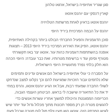
סגן שגריר אתיופיה בישראל, ארגאו טלהון
קארין דנסקי עם יוהנס אזנאו
יוהנס אזנאו בראיון לאחת מרשתות הטלויזיה
יוהנס על הבמה המרכזית ביריד היופי
סוכן הדוגמניות והפעיל החברתי הבולט ביותר בקהילה האתיופית,
יוהנס אזנאו, הפיק את האירוע המרכזי ביריד היופי 2013 – תצוגות
אופנה בהשתתפות דוגמניות כהות עור. אזנאו יצר באז תקשורתי
מטורף וסימן עוד וי ברשימת מטרותיו. זאת כבר עובדה: היופי הכהה
הוא חלק בלתי נפרד מתעשיית היופי הישראלית.
על הסברה כי עולי אתיופיה בישראל הם אנשים עדינים ותמימים
שלא נלחמים עבור הזכויות שמגיעות להם וכך נקלעו למצב שנדחקו
לשולי החברה שמעתי רבות, אבל אז הגיע יוהנס אזנאו, והרס במחי
יד את כל התיאוריה שישבה לי בראש. הביטחון העצמי הגבוה,
הכריזמה הממגנטת והיכולת למשוך אחריו עשרות אנשים כדי
להגשים מטרה הן רק מספר תכונות מתוך מכלול גדול עוד יותר שיש
לאיש המרתק הזה. אזנאו הוא מעין צלף מול לוח מטרה שבכל פעם