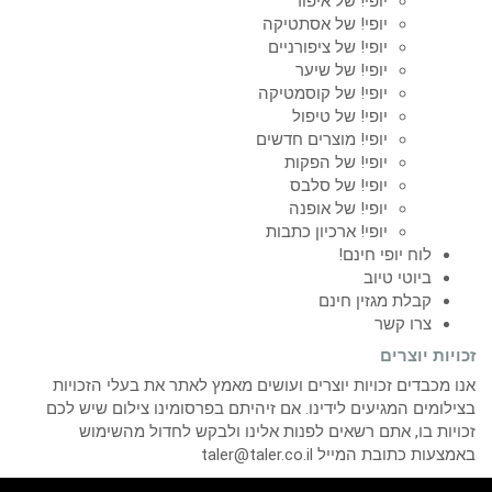
יופי! של איפור
יופי! של אסתטיקה
יופי! של ציפורניים
יופי! של שיער
יופי! של קוסמטיקה
יופי! של טיפול
יופי! מוצרים חדשים
יופי! של הפקות
יופי! של סלבס
יופי! של אופנה
יופי! ארכיון כתבות
לוח יופי חינם!
ביוטי טיוב
קבלת מגזין חינם
צרו קשר
זכויות יוצרים
אנו מכבדים זכויות יוצרים ועושים מאמץ לאתר את בעלי הזכויות
בצילומים המגיעים לידינו. אם זיהיתם בפרסומינו צילום שיש לכם
זכויות בו, אתם רשאים לפנות אלינו ולבקש לחדול מהשימוש
באמצעות כתובת המייל taler@taler.co.il