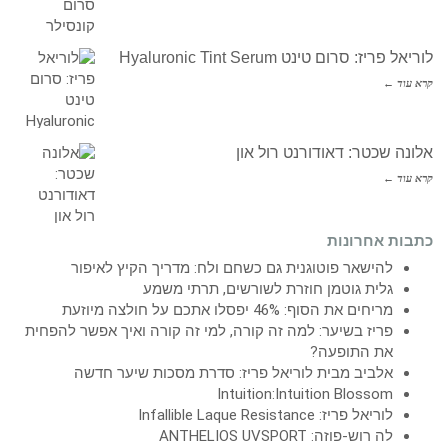
לוריאל פריז: סרום טינט Hyaluronic Tint Serum
קרא עוד ←
אלונה שכטר: דאודורנט רול און
קרא עוד ←
כתבות אחרונות
להישאר פוטוגנית גם כשחם ולח: מדריך הקיץ לאיפור
גלית גוטמן חוזרת לשורשים, תרתי משמע
מריחים את הסוף: 46% יפסלו אתכם על חולצה מיוזעת
פריז בשיער: למה זה קורה, למי זה קורה ואיך אפשר להפחית
את התופעה?
אלביב מבית לוריאל פריז: סדרת מסכות שיער חדשה
Intuition:Intuition Blossom
לוריאל פריז: Infallible Laque Resistance
לה רוש-פוזה: ANTHELIOS UVSPORT