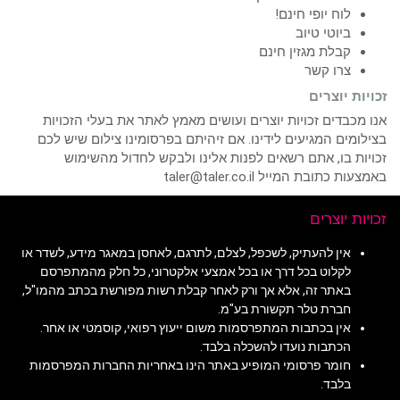
לוח יופי חינם!
ביוטי טיוב
קבלת מגזין חינם
צרו קשר
זכויות יוצרים
אנו מכבדים זכויות יוצרים ועושים מאמץ לאתר את בעלי הזכויות
בצילומים המגיעים לידינו. אם זיהיתם בפרסומינו צילום שיש לכם
זכויות בו, אתם רשאים לפנות אלינו ולבקש לחדול מהשימוש
באמצעות כתובת המייל taler@taler.co.il
זכויות יוצרים
אין להעתיק, לשכפל, לצלם, לתרגם, לאחסן במאגר מידע, לשדר או
לקלוט בכל דרך או בכל אמצעי אלקטרוני, כל חלק מהמתפרסם
באתר זה, אלא אך ורק לאחר קבלת רשות מפורשת בכתב מהמו"ל,
חברת טלר תקשורת בע"מ.
אין בכתבות המתפרסמות משום ייעוץ רפואי, קוסמטי או אחר.
הכתבות נועדו להשכלה בלבד.
חומר פרסומי המופיע באתר הינו באחריות החברות המפרסמות
בלבד.