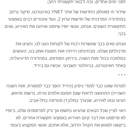
לפני ימים אחדים, זכה ל'באז' תקשורתי רחב;
שידור חי מאולפן החדשות של אתר YNET באינטרנט, סיקור נרחב
במהדורה המרכזית של חדשות ערוץ 2, ועוד אזכורים רבים באמצעי
התקשורת השונים. אנחנו, אנשי יופי! שיזמנו ואירגנו את האירוע, גאים
בכך.
אנחנו גאים בכך שעשרות רבות של לקוחות נענו לנו, והציגו את
מרכולתם אצלנו. מבחינתנו הייתה זאת הפגנת אמון בנו, העושים
במלאכה בכול ימות השנה, בירחון המודפס, במהדורה הדיגיטלית,
באתר האינטרנט, בניוזלטר השבועי. עכשיו גם ביריד.
* * *
למרות שאנו כבר למודי ניסיון (היריד הופך כבר למסורת, זאת השנה
השנייה) התרגשנו לראות שגם הפעם אלפים טרחו, נרשמו מראש,
הגיעו ובאו לאירוע, שנערך במלון דן פנורמה בתל-אביב.
ראוי לציין שכל הבאים שהגיעו נחשפו אך ורק לפרסומים שלנו, ביופי!
לא פרסמנו את דבר קיום האירוע באמצעי תקשורת אחרים. לא
ביקשנו לפגוש את הקהל הרחב, אלא אתכם, אנשי המקצוע בענפי