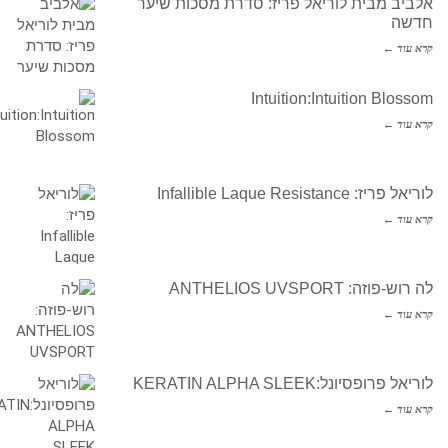
אלביב מבית לוריאל פריז: סדרת מסכות שיער
חדשה
קרא עוד ←
Intuition:Intuition Blossom
קרא עוד ←
לוריאל פריז: Infallible Laque Resistance
קרא עוד ←
לה רוש-פוזה: ANTHELIOS UVSPORT
קרא עוד ←
לוריאל פרופסיונל:KERATIN ALPHA SLEEK
קרא עוד ←