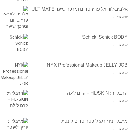
אלביב-לוריאל פריז:סרום ומרכך שיער ULTIMATE
קרא עוד ←
Schick: Schick BODY
קרא עוד ←
NYX Professional Makeup:JELLY JOB
קרא עוד ←
הרבלייף: HL/SKIN – קרם לילה
קרא עוד ←
מייבלין ניו יורק: ליפטר סרום קונסילר
קרא עוד ←