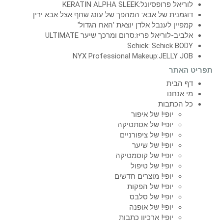
לוריאל פרופסיונל:KERATIN ALPHA SLEEK
דוגמנית של אבא: המהפך של עונג שחף אצל אבא ירין
קמפיין לענבל אלדן יוצאת 'האח הגדול'
אלביב-לוריאל פריז:סרום ומרכך שיער ULTIMATE
Schick: Schick BODY
NYX Professional Makeup:JELLY JOB
תפריט האתר
דף הבית
מי אנחנו
כל הכתבות
יופי! של איפור
יופי! של אסתטיקה
יופי! של ציפורניים
יופי! של שיער
יופי! של קוסמטיקה
יופי! של טיפול
יופי! מוצרים חדשים
יופי! של הפקות
יופי! של סלבס
יופי! של אופנה
יופי! ארכיון כתבות