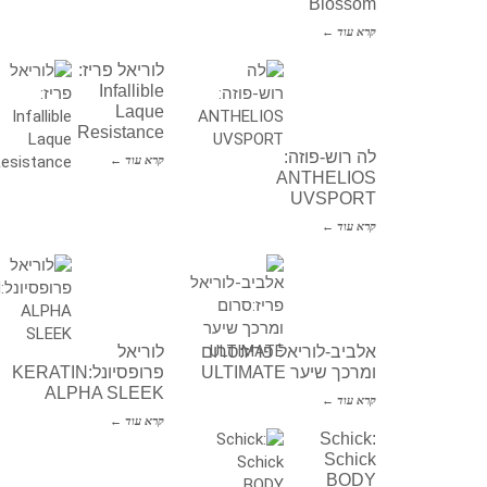
Blossom
קרא עוד ←
לוריאל פריז:
Infallible
Laque
Resistance
לה רוש-פוזה:
קרא עוד ←
ANTHELIOS
UVSPORT
קרא עוד ←
אלביב-לוריאל פריז:סרום
לוריאל
ומרכך שיער ULTIMATE
פרופסיונל:KERATIN
ALPHA SLEEK
קרא עוד ←
קרא עוד ←
Schick:
Schick
BODY