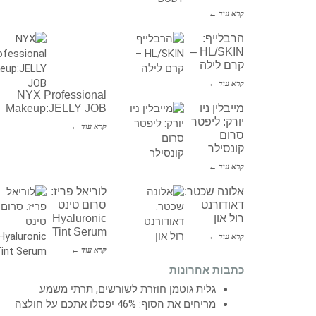
קרא עוד ←
הרבלייף:
HL/SKIN –
קרם לילה
קרא עוד ←
NYX Professional
מייבלין ניו
Makeup:JELLY JOB
יורק: ליפטר
קרא עוד ←
סרום
קונסילר
קרא עוד ←
אלונה שכטר:
לוריאל פריז:
דאודורנט
סרום טינט
רול און
Hyaluronic
Tint Serum
קרא עוד ←
קרא עוד ←
כתבות אחרונות
גלית גוטמן חוזרת לשורשים, תרתי משמע
מריחים את הסוף: 46% יפסלו אתכם על חולצה