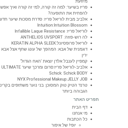
מיוזעת
פריז בשיער: למה זה קורה, למי זה קורה ואיך אפש
להפחית את התופעה?
אלביב מבית לוריאל פריז: סדרת מסכות שיער חדש
Intuition:Intuition Blossom
לוריאל פריז: Infallible Laque Resistance
לה רוש-פוזה: ANTHELIOS UVSPORT
לוריאל פרופסיונל:KERATIN ALPHA SLEEK
דוגמנית של אבא: המהפך של עונג שחף אצל אבא
ירין
קמפיין לענבל אלדן יוצאת 'האח הגדול'
אלביב-לוריאל פריז:סרום ומרכך שיער ULTIMATE
Schick: Schick BODY
NYX Professional Makeup:JELLY JOB
טרנד הטיק טוק המסוכן: בני נוער משתזפים בקרינ
הגבוהה ביותר
תפריט האתר
דף הבית
מי אנחנו
כל הכתבות
יופי! של איפור