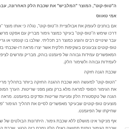
ה"טופ-קוט", המוצר "המלביש" את שכבת הלק האחרונה, עבר 
אמי טאווס
אם בוחנים לעומק את אבולוציית ה"טופ-קוט", נגלה כי אותו מוצ
דרכו שימש ה"טופ-קוט" בעיקר כמוצר גימור מבריק עם אפקט מרשי
עבר שינויים רבים והוצע כמוצר רב תכליתי. שולבו בו קונפטי או ג
טופ-קוטים צבעונים בשקיפות חלקית אשר יצרו מראה דו-שכבתי בדו
המאפשרים עמידות גבוהה של פיגמנט בוהק, מבריק ומרשים לציפורן
לעמידות גבוהה ולשימור הלק.
שכבת הגנה חזקה
"הטופ-קוט" למעשה הוא שכבת ההגנה החזקה ביותר בתהליך מריח
את הגימור הסופי למראה מלא ברק ומגן מפני שריטות. הערך המוס
הגנה של טקסטורת הלק ומניעת שריטות וסדקים בפיגמנט. מראה ש
מוצעים טופ-קוטים שבעיקר מאפשרים לסיים את תהליך הגימור "פי
שחיקתו של הפיגמנט.
אף מניקור אינו מושלם ללא שכבת גימור. היתרונות הבולטים של 
שכבת הגימור נותנת תחושה כאילו הלק נמרח בזה הרגע, שכבת 