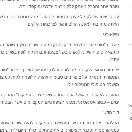
טובה יותר והברק מעניק ללק מראה עדכני ומוקפד יותר.
עם פריצתו של לק-ג'ל לענף הציפורניים אשר קבע סטנדרטים חדשי
הייתה מחויבת למענה הולם וראוי לצרכניות הלקים.
נייל-ארט
לא די ב"טופ קוט" המעניק ברק בוהק ומהווה שכבת חיץ השומרת ע
לתוצאה סופית של נייל-ארט בשל צבעוניותם או לחילופין בשל נוכחו
יותר.
יצרניות מותגי הלקים המובילות בעולם, זיהו את הצורך בייצור "טו
המסורתי הנמרח על ציפורניים טבעיות ויהווה חלופה חלקית למוצר
מושלם בטיפולי המניקור-ג'ל.
המענה לא איחר להגיע! הדור החדש של מוצרי "טופ-קוט" המבטיחי
ימים – כבשו אט אט את מכוני הציפורניים המקצועיים אשר הבטיחו 
דור חדש
נא להכיר את הדור החדש בתעשיית הטופ-קוט. למעט שכבת גימור א
כמניקורסטית וטכנאית ציפורניים את בהחלט יכולה היום לדרוש מה