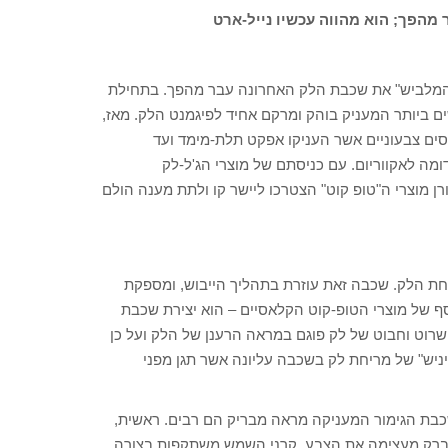
מהפך; הוא מהווה עכשיו נייל-ארט
ר "המלביש" את שכבת הלק האחרונה עבר מהפך. בתחילת
ם ביותר המעניק בוהק ומרקם אחיד לפיגמנט הלק. מאז,
ריסים צבעוניים אשר העניקו אפקט תלת-מימד ועד
מה לאקווריום. עם כניסתם של מוצרי הג'ל-לק
 מוצרי ה"טופ קוט" הצטרכו ליישר קו ולתת מענה הולם
ת הלק. שכבה זאת עוזרת בתהליך הייבוש, ומספקת
ף של מוצרי הטופ-קוט הקלאסיים – הוא יצירת שכבת
רוט וחבוט של לק פוגם במראה הרענן של הלק ועל כן
ניש" של מריחת לק בשכבה עליונה אשר תגן מפני
שכבת הגימור המעניקה מראה מבריק הם רבים. ראשית,
הברק מעצימה את הצבע, קרני השמש משתקפות בצורה