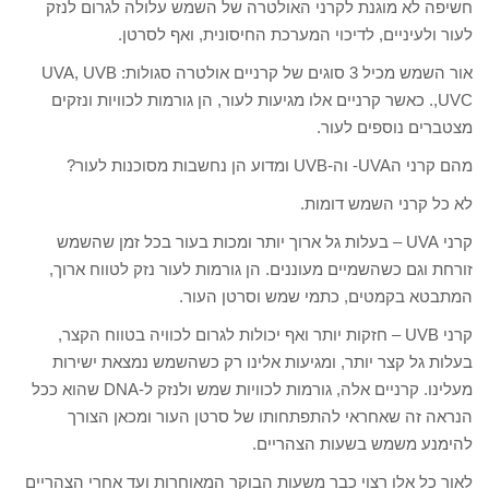
חשיפה לא מוגנת לקרני האולטרה של השמש עלולה לגרום לנזק
לעור ולעיניים, לדיכוי המערכת החיסונית, ואף לסרטן.
אור השמש מכיל 3 סוגים של קרניים אולטרה סגולות: UVA, UVB
,UVC. כאשר קרניים אלו מגיעות לעור, הן גורמות לכוויות ונזקים
מצטברים נוספים לעור.
מהם קרני הUVA- וה-UVB ומדוע הן נחשבות מסוכנות לעור?
לא כל קרני השמש דומות.
קרני UVA – בעלות גל ארוך יותר ומכות בעור בכל זמן שהשמש
זורחת וגם כשהשמיים מעוננים. הן גורמות לעור נזק לטווח ארוך,
המתבטא בקמטים, כתמי שמש וסרטן העור.
קרני UVB – חזקות יותר ואף יכולות לגרום לכוויה בטווח הקצר,
בעלות גל קצר יותר, ומגיעות אלינו רק כשהשמש נמצאת ישירות
מעלינו. קרניים אלה, גורמות לכוויות שמש ולנזק ל-DNA שהוא ככל
הנראה זה שאחראי להתפתחותו של סרטן העור ומכאן הצורך
להימנע משמש בשעות הצהריים.
לאור כל אלו רצוי כבר משעות הבוקר המאוחרות ועד אחרי הצהריים