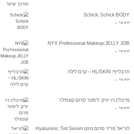
Schick: Schick BODY
קרא עוד ←
NYX Professional Makeup:JELLY JOB
קרא עוד ←
הרבלייף: HL/SKIN – קרם לילה
קרא עוד ←
מייבלין ניו יורק: ליפטר סרום קונסילר
קרא עוד ←
לוריאל פריז: סרום טינט Hyaluronic Tint Serum