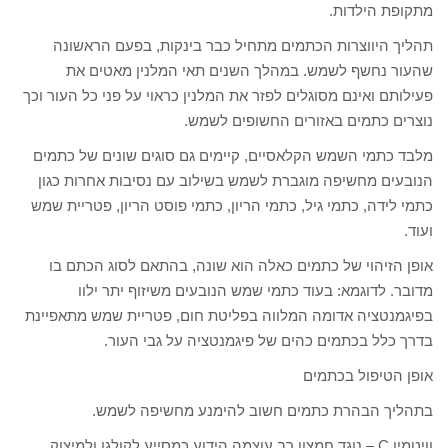
מתקופת הילדות.
תהליך היווצרות הכתמים מתחיל כבר בינקות, בפעם הראשונה
שהעור נחשף לשמש. במהלך השנים תאי המלנין מאטים את
פעילותם ואינם מסוגלים לפזר את המלנין כראוי על פני כל העור וכך
נוצרים כתמים באזורים החשופים לשמש.
מלבד כתמי השמש הקלאסיים, קיימים גם סוגים שונים של כתמים
הנובעים מחשיפה מוגברת לשמש בשילוב עם נסיבות אחרות כגון
כתמי לידה, כתמי גיל, כתמי הריון, כתמי פוסט הריון, פטריית שמש
ועוד.
אופן הזיהוי של כתמים כאלה הוא שונה, בהתאם לסוג הכתם בו
מדובר. לדוגמא: בעוד כתמי שמש הנובעים משיזוף יתר ילוו
בפיגמנטציה אדומה המלווה בפליטת חום, פטריית שמש מתאפיינת
בדרך כלל בכתמים כהים של פיגמנטציה על גבי העור.
אופן הטיפול בכתמים
בתהליך הבהרת כתמים חשוב להימנע מחשיפה לשמש.
וויטמין C – נוגד חמצון רב עוצמה הידוע כמסייע לקולגן ולמיצוק