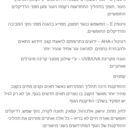
העור, תומך בתהליך התחדשות רקמת העור ומגן מפני הרדיקלים
החופשיים.
וויטמין E – המשמש כנוגד חמצון, מסייע בהגנה מפני נזקי הסביבה
והרדיקלים החופשיים.
רטינול ו-AHA – ידועים בתרומתם להאצת קצב חידוש התאים
ולהבהרת כתמים, למראה עור אחיד וצעיר יותר.
הגנה מקרינת UVB/UVA – ע"י שילוב מסנני קרינה מינרלים
ואורגניים.
קמטים
ההזדקנות הינה תהליך המתרחש כאשר תאים זקנים מתים בקצב
מהיר יותר מאשר הקצב בו נוצרים תאים חדשים בגוף. אך לא רק לגיל
יש תפקיד בשלבי הזדקנות הגוף.
לחץ, מתח, עישון, אלכוהול, קפאין, תזונה לקויה, נזקי שמש, רדיקלים
חופשיים ואורח חיים לא בריא – כל אלה ואחרים מזרזים את תהליכי
ההזדקנות של הגוף המתרחשים בשני מישורים: