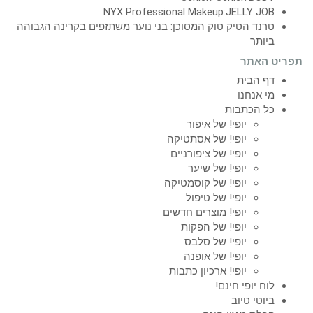
NYX Professional Makeup:JELLY JOB
טרנד הטיק טוק המסוכן: בני נוער משתזפים בקרינה הגבוהה
ביותר
תפריט האתר
דף הבית
מי אנחנו
כל הכתבות
יופי! של איפור
יופי! של אסתטיקה
יופי! של ציפורניים
יופי! של שיער
יופי! של קוסמטיקה
יופי! של טיפול
יופי! מוצרים חדשים
יופי! של הפקות
יופי! של סלבס
יופי! של אופנה
יופי! ארכיון כתבות
לוח יופי חינם!
ביוטי טיוב