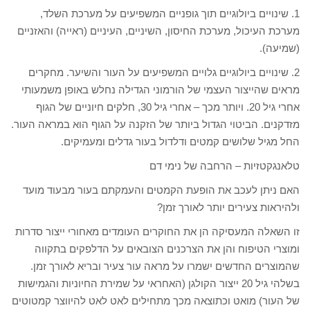
1. שינויים ביולוגיים תוך גופניים המשפיעים על מערכת השלד,
מערכת העיכול, מערכת החיסון, השיניים, העיניים (ראייה) והאזניים
(שמיעה).
2. שינויים ביולוגיים גלויים המשפיעים על העור והשיער. מחקרים
מראים שהייצור העצמי של הורמוני הגדילה נחלש באופן משמעותי
אחרי גיל 20. ויותר מכך – אחרי גיל 30, חלקים חיוניים של הגוף
מזדקנים. הביטוי הגדול ביותר של הזקנה על הגוף הוא במראה העור.
החל מגיל שלושים קמטים ודלדול בעור גדלים ומעמיקים.
טלאנגקטזיות – הרחבה של נימי דם
האם ניתן לעכב את הופעת הקמטים והעמקתם בעור מבעוד מועד
ולהיראות צעירים יותר לאורך זמן?
זו השאלה המעסיקה הן את החוקרים העומדים מאחורי ייצור סדרות
ומוצרי הטיפוח והן את הצרכנים הצובאים על הדלפקים בתקווה
שהמוצרים החדשים ישמרו על מראה עור צעיר ובריא לאורך זמן.
בשלהי גיל 20 ייצור הקולגן (האחראי על שמירת החיוניות והגמישות
של העור) מואט וכתוצאה מכך מתחילים לאט לאט להיווצר קמטוטים