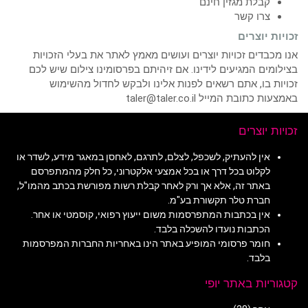
קבלת מגזין חינם
צרו קשר
זכויות יוצרים
אנו מכבדים זכויות יוצרים ועושים מאמץ לאתר את בעלי הזכויות
בצילומים המגיעים לידינו. אם זיהיתם בפרסומינו צילום שיש לכם
זכויות בו, אתם רשאים לפנות אלינו ולבקש לחדול מהשימוש
באמצעות כתובת המייל taler@taler.co.il
זכויות יוצרים
אין להעתיק, לשכפל, לצלם, לתרגם, לאחסן במאגר מידע, לשדר או
לקלוט בכל דרך או בכל אמצעי אלקטרוני, כל חלק מהמתפרסם
באתר זה, אלא אך ורק לאחר קבלת רשות מפורשת בכתב מהמו"ל,
חברת טלר תקשורת בע"מ.
אין בכתבות המתפרסמות משום ייעוץ רפואי, קוסמטי או אחר.
הכתבות נועדו להשכלה בלבד.
חומר פרסומי המופיע באתר הינו באחריות החברות המפרסמות
בלבד.
קטגוריות באתר יופי