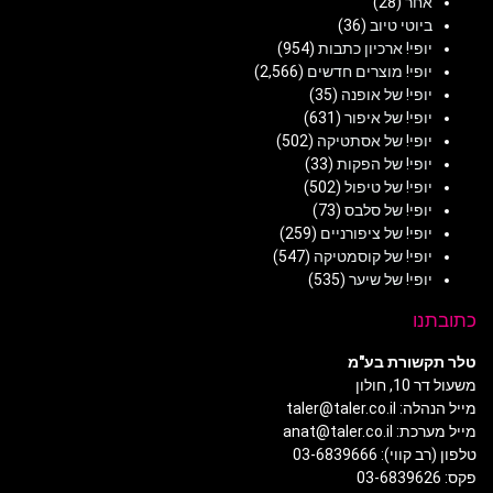
אחר
(28)
ביוטי טיוב
(36)
יופי! ארכיון כתבות
(954)
יופי! מוצרים חדשים
(2,566)
יופי! של אופנה
(35)
יופי! של איפור
(631)
יופי! של אסתטיקה
(502)
יופי! של הפקות
(33)
יופי! של טיפול
(502)
יופי! של סלבס
(73)
יופי! של ציפורניים
(259)
יופי! של קוסמטיקה
(547)
יופי! של שיער
(535)
כתובתנו
טלר תקשורת בע"מ
משעול דר 10, חולון
מייל הנהלה: taler@taler.co.il
מייל מערכת: anat@taler.co.il
טלפון (רב קווי): 03-6839666
פקס: 03-6839626