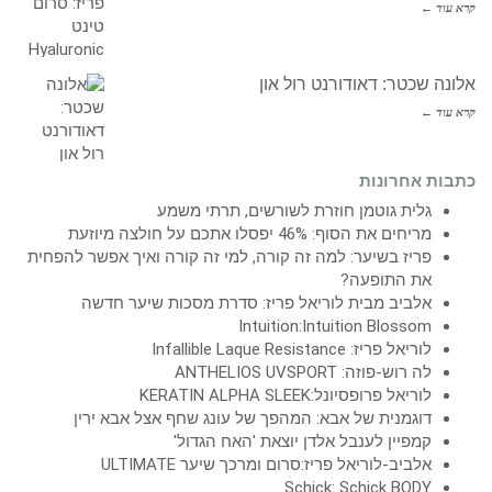
קרא עוד ←
אלונה שכטר: דאודורנט רול און
קרא עוד ←
כתבות אחרונות
גלית גוטמן חוזרת לשורשים, תרתי משמע
מריחים את הסוף: 46% יפסלו אתכם על חולצה מיוזעת
פריז בשיער: למה זה קורה, למי זה קורה ואיך אפשר להפחית
את התופעה?
אלביב מבית לוריאל פריז: סדרת מסכות שיער חדשה
Intuition:Intuition Blossom
לוריאל פריז: Infallible Laque Resistance
לה רוש-פוזה: ANTHELIOS UVSPORT
לוריאל פרופסיונל:KERATIN ALPHA SLEEK
דוגמנית של אבא: המהפך של עונג שחף אצל אבא ירין
קמפיין לענבל אלדן יוצאת 'האח הגדול'
אלביב-לוריאל פריז:סרום ומרכך שיער ULTIMATE
Schick: Schick BODY