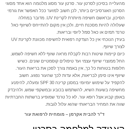
מהעלייה בסיכון לסרטן עור. סרטן עור מסוג מלנומה הוא אחד מסוגי
הסרטן האגרסיביים ביותר, לכן חשוב למזער ככל האפשר את גורמי
הסיכון, ובראשם חשיפה מיותרת לקרינת UV. מדובר במחלה
שעלולה להיות מסכנת חיים, ולכן אין מקום להתייחס לשיזוף כאל
טרנד תמים או כאל סמל ליופי ובריאות.
בעידן הנוכחי אין כל הצדקה רפואית לחשיפה מכוונת לקרינת UV
לצורך שיזוף.
כיום קיימות שיטות רבות לקבלת מראה שזוף ללא חשיפה לשמש,
החל ממוצרי שיזוף עצמי ועד טיפולים קוסמטיים שונים. כשיש
חלופות בטוחות כל כך, אין באמת צורך לסכן את בריאות העור.
שיזוף אינו סימן לבריאות, אלא עדות לכך שהעור נפגע. חשוב
להקפיד על שימוש יומיומי במסנן קרינה SPF 30 ומעלה, להימנע
מחשיפה בשעות השיא, להשתמש בכובע ובמשקפי שמש, ולהיבדק
באופן קבוע אצל רופא עור. לא כל טרנד שמופיע ברשתות החברתיות
שווה את המחיר הבריאותי שהוא עלול לגבות.
ד"ר להבית אקרמן – מומחית לרפואת עור