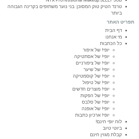
NYX Professional Makeup:JELLY JOB
טרנד הטיק טוק המסוכן: בני נוער משתזפים בקרינה הגבוהה
ביותר
תפריט האתר
דף הבית
מי אנחנו
כל הכתבות
יופי! של איפור
יופי! של אסתטיקה
יופי! של ציפורניים
יופי! של שיער
יופי! של קוסמטיקה
יופי! של טיפול
יופי! מוצרים חדשים
יופי! של הפקות
יופי! של סלבס
יופי! של אופנה
יופי! ארכיון כתבות
לוח יופי חינם!
ביוטי טיוב
קבלת מגזין חינם