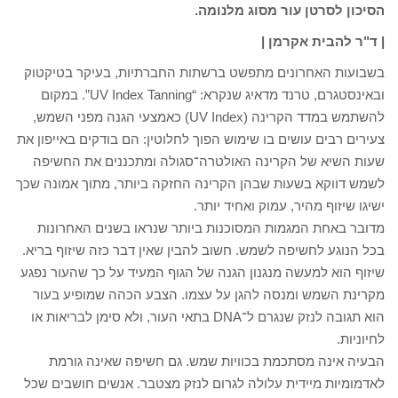
הסיכון לסרטן עור מסוג מלנומה.
| ד"ר להבית אקרמן |
בשבועות האחרונים מתפשט ברשתות החברתיות, בעיקר בטיקטוק
ובאינסטגרם, טרנד מדאיג שנקרא: “UV Index Tanning”. במקום
להשתמש במדד הקרינה (UV Index) כאמצעי הגנה מפני השמש,
צעירים רבים עושים בו שימוש הפוך לחלוטין: הם בודקים באייפון את
שעות השיא של הקרינה האולטרה־סגולה ומתכננים את החשיפה
לשמש דווקא בשעות שבהן הקרינה החזקה ביותר, מתוך אמונה שכך
ישיגו שיזוף מהיר, עמוק ואחיד יותר.
מדובר באחת המגמות המסוכנות ביותר שנראו בשנים האחרונות
בכל הנוגע לחשיפה לשמש. חשוב להבין שאין דבר כזה שיזוף בריא.
שיזוף הוא למעשה מנגנון הגנה של הגוף המעיד על כך שהעור נפגע
מקרינת השמש ומנסה להגן על עצמו. הצבע הכהה שמופיע בעור
הוא תגובה לנזק שנגרם ל־DNA בתאי העור, ולא סימן לבריאות או
לחיוניות.
הבעיה אינה מסתכמת בכוויות שמש. גם חשיפה שאינה גורמת
לאדמומיות מיידית עלולה לגרום לנזק מצטבר. אנשים חושבים שכל