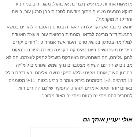
מדאיגות אחרות כמו עישון וצריכת אלכוהול. מנגד, רוב בני הנוער
דווקא נמנעים משיזוף מתוך מודעות לסכנות בהן סרטן עור, כוויות
והזדקנות מוקדמת".
יודגש כי כבר אשתקד עלתה האגודה בסרטון הסברה להורים בנושא
בהגשת
ד"ר מרינה לנדאו
, מומחית ברפואת עור, ויועצת האגודה
למלחמה בסרטן בנושא סרטן העור אשר אמרה כי: "הורים יקרים,
הילדים משתמשים היום באינדקס הקרינה בצורה הפוכה. במקום
להגן עליהם, הם משתמשים באינדקס בשביל להזיק לעצמם. הם לא
מבינים שיחד עם השיזוף מצטברים נזקי שמש שגורמים לעלייה
בסרטן העור, אותם נזקים שללא ספק יצטערו עליהם. האינדקס כולל
11 מדרגים. 1-2 מסומנים בירוק אומרים כרגע בטוח. 9-11 מסומנים
באדום זוהר וסגול אומרים תזהרו. התפקיד שלכם ההורים הוא
להסביר להם מתי זה בטוח ומתי זה מאוד מסוכן".
אולי יעניין אותך גם