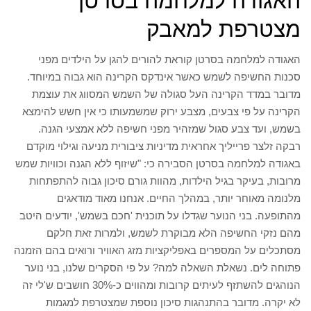
האגודה למלחמה בסרטן
מצטרפת למאבק
האגודה למלחמה בסרטן קוראת להורים להגן על הילדים מפני
סכנות החשיפה לשמש כאשר אינדקס הקרינה הוא גבוה במיוחד.
מדובר במדד הקרינה העל סגולה של השמש המסווג את עוצמת
הקרינה על פי צבעים, מצבע ירוק שמשמעותו כי אין חשש להימצא
בשמש, ועד צבע סגול שמזהיר מפני חשיפה ללא אמצעי הגנה.
רבקה זלצר פרייליך אחראית מדיניות ציבורית מניעה וגילוי מוקדם
באגודה למלחמה בסרטן הסבירה כי: "שיזוף ללא הגנה וכוויות שמש
מרובות, בעיקר בגיל הילדות, מהוות גורם סיכון גבוה להתפתחות
מלנומה מאוחר יותר, במהלך החיים. אנחנו מאוד מודאגים
מהתופעה. בני הנוער שגדלו על תוכנית 'חכם בשמש', יודעים היטב
מהם נזקי החשיפה הלא מבוקרת לשמש, ולמרות זאת חלקם
מסתכלים על המספרים באפליקציות מזג האוויר ורואים בהם הזמנה
פתוחה לים. נשאלת השאלה למה? על פי הסקרים שלנו, בני נוער
הנוהגים להשתזף לעיתים קרובות ומהווים כ-30% חושבים ש'לי זה
לא יקרה. מדובר בהתנהגות סיכון נוספת שמצטרפת למגמות