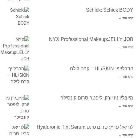
Schick: Schick BODY
קרא עוד ←
NYX Professional Makeup:JELLY JOB
קרא עוד ←
הרבלייף: HL/SKIN – קרם לילה
קרא עוד ←
מייבלין ניו יורק: ליפטר סרום קונסילר
קרא עוד ←
לוריאל פריז: סרום טינט Hyaluronic Tint Serum
קרא עוד ←