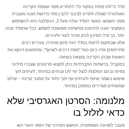
מדד ה־UV פותח במקור כדי להתריע מפני עוצמת הקרינה
האולטרה־סגולה ולסייע לציבור להבין מתי נדרשת הגנה מוגברת
מפני השמש. כאשר המדד עולה מעל 3, ההמלצה היא להשתמש
באמצעי הגנה ולהימנע מחשיפה ממושכת לשמש. ככל שהמדד גבוה
יותר, כך גדל הסיכון לנזק מהיר לעור ולעיניים.
אלא שבמקום לראות במדד הזה סימן אזהרה, צעירים רבים
מתייחסים אליו כיום כאל “מפת דרכים לשיזוף”, ומחפשים דווקא את
השעות שבהן הקרינה נמצאת בשיאה.
במקביל, ברשתות החברתיות ניתן למצוא סרטונים שצברו מיליוני
צפיות ובהם המלצות לנצל ימי UV גבוהים במיוחד, לעיתים תוך
שימוש בשמני שיזוף ולעיתים אף תוך ויתור על מסנני קרינה – שילוב
שמומחים מגדירים כמסוכן במיוחד.
מלנומה: הסרטן האגרסיבי שלא
כדאי לזלזל בו
מעבר לפגיעה האסתטית, החשש המרכזי של רופאי העור הוא