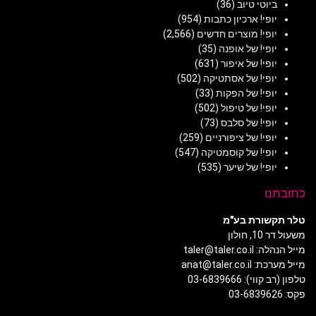
ביוטי טיוב
(36)
יופי! ארכיון כתבות
(954)
יופי! מוצרים חדשים
(2,566)
יופי! של אופנה
(35)
יופי! של איפור
(631)
יופי! של אסתטיקה
(502)
יופי! של הפקות
(33)
יופי! של טיפול
(502)
יופי! של סלבס
(73)
יופי! של ציפורניים
(259)
יופי! של קוסמטיקה
(547)
יופי! של שיער
(535)
כתובתנו
טלר תקשורת בע"מ
משעול דר 10, חולון
מייל הנהלה: taler@taler.co.il
מייל מערכת: anat@taler.co.il
טלפון (רב קווי): 03-6839666
פקס: 03-6839626