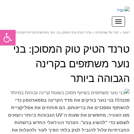
תפריט
פתח סרגל
ראשי
»
יופי! של אסתטיקה
»
טרנד הטיק טוק המסוכן: בני נוער משתזפים בקרינה הגבוהה ביותר
טרנד הטיק טוק המסוכן: בני
נוער משתזפים בקרינה
הגבוהה ביותר
סכנה!!! בני נוער בודקים את מדד הקרינה בסמארטפון כדי
להשתזף ומסכנים את בריאותם. הם פותחים את אפליקציית
מזג האוויר, מחפשים את שעות ה־UV הגבוהות ביותר ויוצאים
לשמש כדי "להשיג צבע". הטרנד הוויראלי החדש ברשתות
החברתיות עלול להוביל לנזק בלתי הפיך לעור ולהעלות את