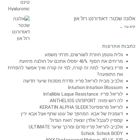
אלונה שכטר: דאודורנט רול און
קרא עוד ←
כתבות אחרונות
גלית גוטמן חוזרת לשורשים, תרתי משמע
מריחים את הסוף: 46% יפסלו אתכם על חולצה מיוזעת
פריז בשיער: למה זה קורה, למי זה קורה ואיך אפשר להפחית
את התופעה?
אלביב מבית לוריאל פריז: סדרת מסכות שיער חדשה
Intuition:Intuition Blossom
לוריאל פריז: Infallible Laque Resistance
לה רוש-פוזה: ANTHELIOS UVSPORT
לוריאל פרופסיונל:KERATIN ALPHA SLEEK
דוגמנית של אבא: המהפך של עונג שחף אצל אבא ירין
קמפיין לענבל אלדן יוצאת 'האח הגדול'
אלביב-לוריאל פריז:סרום ומרכך שיער ULTIMATE
Schick: Schick BODY