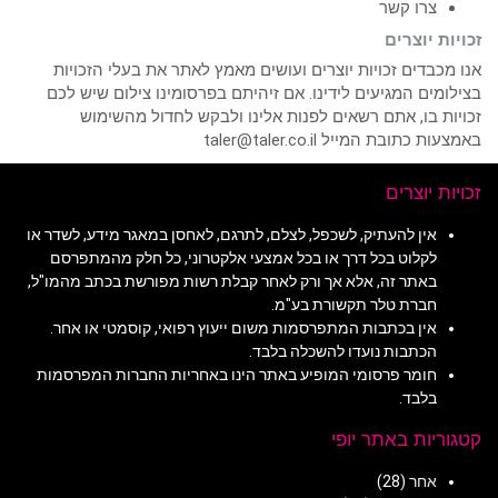
צרו קשר
זכויות יוצרים
אנו מכבדים זכויות יוצרים ועושים מאמץ לאתר את בעלי הזכויות
בצילומים המגיעים לידינו. אם זיהיתם בפרסומינו צילום שיש לכם
זכויות בו, אתם רשאים לפנות אלינו ולבקש לחדול מהשימוש
באמצעות כתובת המייל taler@taler.co.il
זכויות יוצרים
אין להעתיק, לשכפל, לצלם, לתרגם, לאחסן במאגר מידע, לשדר או
לקלוט בכל דרך או בכל אמצעי אלקטרוני, כל חלק מהמתפרסם
באתר זה, אלא אך ורק לאחר קבלת רשות מפורשת בכתב מהמו"ל,
חברת טלר תקשורת בע"מ.
אין בכתבות המתפרסמות משום ייעוץ רפואי, קוסמטי או אחר.
הכתבות נועדו להשכלה בלבד.
חומר פרסומי המופיע באתר הינו באחריות החברות המפרסמות
בלבד.
קטגוריות באתר יופי
אחר
(28)