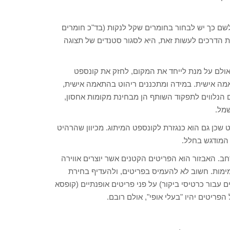
ולשם כך יש לבחור בחומרים שקל לנקות (בד"כ חומרים
ת הדרכים לעשות זאת, היא לסגור סטנדים של תצוגה
אולם על מנת לייחד את המקום, לחזק את קונספט
אמה אישית. במידה ומתכננים ריהוט בהתאמה אישית,
הנלווים לתפקוד השותף הן מבחינת מקומות אחסון,
שמל.
 שכן גם הוא כנגזרת לקונספט המיתוג. מכיוון שהרהיט
 המודגש בחלל.
ב. האבזור הוא הפריטים הקטנים אשר יוצרים אווירה
ימות. חשוב לא להעמיס בפריטים, ולהעדיף בחירת
עבור כרטיסי ביקור) על פני פריטים אופנתיים (קופסא
פריטים יהיו "בעלי אופי", אולם רובם.