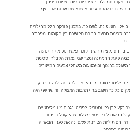
כדי מקום המשלב מספר פונקציות טיפוח ביניהן:
, הפועלות בו זמנית עבור משתמשות שונות או כרצף
ב אליו הוא פונה. לשם כך, בתכנון פורקה חלק מהגלריה
גדרה סכימת תנועה ברורה הקושרת בין הקומות ומפרידה
ות.
ין הפונקציות השונות וכך כאשר סכימת התנועה
הבמה פינת ההמתנה ומצד שני עמדת הקבלה. סכימת
 משולב בריצוף ובאמצעות משחקי צבעים המייצרים
 מינימליסטי סופר נקי האופייני לתקופה ולסגנון ברוקי
קום כל כך חשוב בחיי תרבות האצולה עד שהיופי היה
 עץ וקוראל נוצר רקע לבן נקי וסטרילי לפריטי נגרות מינימליסטיים
יצ' הבאות לידי ביטוי בשילוב צבע קורל בריפוד
ודר. הפיתוליות הצורנית שאפיינה את סגנון הבארוק
הריהוט במרחב.