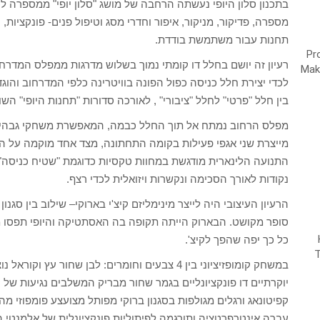
בתכנון סלון היופי נעשתה הרחבה של מושג "סלון יופי" ממספרה ל
מספרה, פדיקור, מניקור, איפור וחדרי מסג וטיפול פנים- פונקציות
תחנות עבור משתמשת בודדת.
רעיון זה יושם בחלל דו קומתי נמוך בשלוש מדרגות ממפלס המדרחו
לכדי יצירת חלל כניסה כפול הפונה בוויטרינה כלפי המדרחוב והו
בין חלל "פרטי" לחלל "ציבורי" , לאורכה סדורות "תחנות היופי" השונ
מפלס הרחוב נמתח אל תוך החלל כבמה, המאפשרת משחקי גבהים ב
מייצרת שני אגפי פעילות בקומה התחתונה, מצד אחד מוקמה על 
התנועה הלינארית מודגשת במחוות טקסיות כדוגמת "שטיח כניסה"
נקודות לאורך הסכימה ונקשרות ויזואלית לכדי רצף.
הרעיון העיצובי היה לייצר מינימליזם קיצ'י בארוקי– שילוב בין סגנון
סופר מקושט. הבארוק הייתה תקופה בה האסתטיקה והיופי תפסו מ
כל כך יפה שהפך לקיצ'.
במשחק קומופזיציוני בין 4 צבעים וחומרים: לבן שחור
יוקרתיים דו פונקציונליים בגמר שחור מבריק המשלבים נגיעות של ק
קפיטונאג ורגלים מגולפות בסגנון ברוקי מפותל מצועצע פומפוזי מה
עברה אינטרפרטציה ותורגמה לפיתוליות פונקציונלית של אלמנטי 