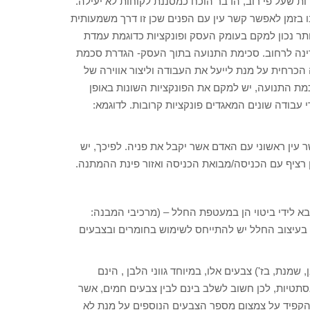
ות שעל פי רוב, הדבר הוכח כמסננת לקוחות לא יעילה.
 בזמן לאפשר קשר עין עם הפנים שכן זו דרך משמעותית
ותר נכון למקם בעומק העסק ופונקציות כדוגמת עמדת
רינה לרחוב. סכימת התנועה בתוך העסק- הגדרת סכמת
הכרחית על מנת לייעל את העבודה וליצור אווירה של
כמת התנועה, יש למקם את הפונקציות השונות באופן
 עבודה שונים המאגדים פונקציות קרובות. לדוגמא:
 עין ראשוני עם האדם אשר יקבל את פניה. לפיכך, יש
רציף עם הכניסה/מבואת הכניסה ואזור פינת ההמתנה.
א בא לידי ביטוי הן במעטפת החלל – (מרכיבי המבנה:
. בעיצוב החלל יש להתייחס לשימוש בחומרים ובצבעים
 שמנת, בז') צבעים אלו, במיוחד גווני הלבן , הינם
אסתטיות, לכן חשוב לשלב בינם לבין צבעים חמים, אשר
 להקפיד על צמצום מספר הצבעים הנוספים על מנת לא