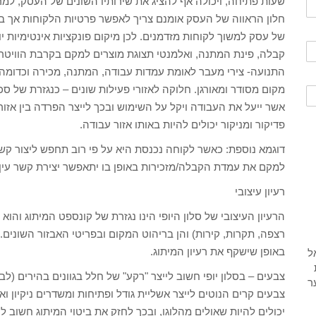
שעות פתיחה, ויכולה אף להציג את שירותיו השונים של העסק, למר
חלון הראווה של העסק אומנם צריך לאפשר פרטיות הלקוחות אך בו
של עסק למשוך לקוחות מזדמנים. לכן מיקום פונקציות אינטימיות י
קבלה, פינת המתנה, ואלמנטי תצוגת מוצרים למקם בקרבת הוויט
התנועה- צירי מעבר לאומת עמדות עבודה, המתנה, מכירה וכדומה 
מקום מסודר ומאורגן. חלוקה לאזורי פעילות שונים – כנגזרת של ס
אשר ייעל את העבודה ויקל על השימוש ובכך לייצר הפרדה בין אזורי
פדיקור ומניקור יכולים להיות באותו אזור עבודה.
דוגמא נוספת: כאשר לקוחה נכנסת היא על פי רוב תחפש ליצור קשר
למקם את עמדת הקבלה/מזכירות באופן בו יתאפשר יצירת קשר עין 
רעיון עיצובי
הרעיון העיצובי של סלון היופי הינו נגזרת של קונספט המיתוג והו
רצפה, תקרות, קירות) והן בריהוט המקום ובפריטי האבזור השונים
באופן שישקף את רעיון המיתוג.
צבעים – בסלון יופי חשוב לייצר "רקע" של חלל בגוונים בהירים (לבן,
צבעים קרים הנוטים לייצר אשליית גודל ופתיחות ומשדרים ניקיון ו
יכולים להיות שאולים מהלוגו, ובכך לחזק את ביטוי המיתוג חשוב