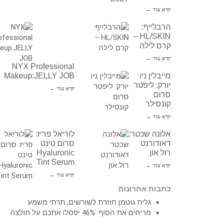
קרא עוד ←
הרבלייף:
HL/SKIN –
קרם לילה
קרא עוד ←
NYX Professional
מייבלין ניו
Makeup:JELLY JOB
יורק: ליפטר
קרא עוד ←
סרום
קונסילר
קרא עוד ←
אלונה שכטר:
לוריאל פריז:
דאודורנט
סרום טינט
רול און
Hyaluronic
Tint Serum
קרא עוד ←
קרא עוד ←
כתבות אחרונות
גלית גוטמן חוזרת לשורשים, תרתי משמע
מריחים את הסוף: 46% יפסלו אתכם על חולצה