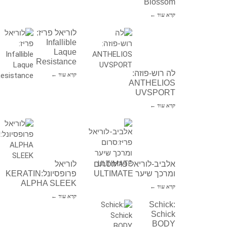
Blossom
קרא עוד ←
לוריאל פריז:
Infallible
Laque
Resistance
לה רוש-פוזה:
קרא עוד ←
ANTHELIOS
UVSPORT
קרא עוד ←
אלביב-לוריאל פריז:סרום
לוריאל
ומרכך שיער ULTIMATE
פרופסיונל:KERATIN
ALPHA SLEEK
קרא עוד ←
קרא עוד ←
Schick:
Schick
BODY