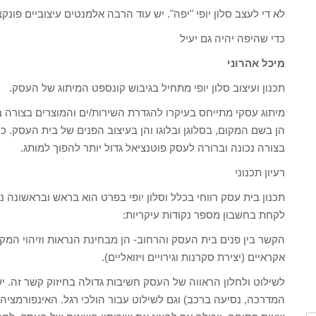
לא די לעצב סלון יופי "יפה". יש עוד הרבה אלמנטים עיצוביים פונק
כדי שהיפה יהיה גם יעיל
מיכל אהרוני
תכנון ועיצוב סלון יופי מתחיל בגיבוש קונספט המיתוג של העסק.
מיתוג עסקי מתייחס בעיקרו להגדרת השירות/ים והמוצרים בצורה ב
הן בשם המקום, בסלוגן ובלוגו והן בעיצוב הפנים של בית העסק. כ
בצורה נכונה וברורה לעסק פוטנציאל גדול יותר להפוך למותג.
רעיון תכנוני
תכנון בית עסק רווחי בכלל וסלון יופי בפרט הוא בראש ובראשונה נ
לקחת בחשבון מספר נקודות עיקריות:
הקשר בין פנים בית העסק והרחוב- הן מבחינת הנראות וזיהוי המק
אקראיים (יצירת סקרנות וגירויים ויזואליים).
לשילוט ולחלון הראווה של העסק חשיבות גדולה בחיזוק קשר זה. י
המדרכה, נסיעה ברכב) וגם לשילוט עבור הולכי רגל. האינפורמציה