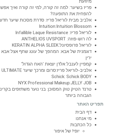
מיוזעת
פריז בשיער: למה זה קורה, למי זה קורה ואיך אפש
להפחית את התופעה?
אלביב מבית לוריאל פריז: סדרת מסכות שיער חדש
Intuition:Intuition Blossom
לוריאל פריז: Infallible Laque Resistance
לה רוש-פוזה: ANTHELIOS UVSPORT
לוריאל פרופסיונל:KERATIN ALPHA SLEEK
דוגמנית של אבא: המהפך של עונג שחף אצל אבא
ירין
קמפיין לענבל אלדן יוצאת 'האח הגדול'
אלביב-לוריאל פריז:סרום ומרכך שיער ULTIMATE
Schick: Schick BODY
NYX Professional Makeup:JELLY JOB
טרנד הטיק טוק המסוכן: בני נוער משתזפים בקרינ
הגבוהה ביותר
תפריט האתר
דף הבית
מי אנחנו
כל הכתבות
יופי! של איפור