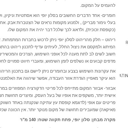
להעמיס על המקום.
חומרים- אחד הדברים החשובים בסלון יופי הוא אסתטיות וניקיון, 
בעלי גימור מבריק) , ולמנוע מקומות נראים של הצטברות אבק. אח
(כקופסת זכוכית), ולדאוג לכך שלכל דבר יהיה את המקום שלו.
ריהוט – חלק מהריהוט לסלון יופי ניתן לרכוש בחברות המתמחות. 
המיתוג ולמקסם את ניצול החלל, לעיתים עדיף לתכנון ריהוט בהת
חשוב לשים לב לתת מענה לכל אופני השימוש, הצרכים והמכשירים 
מדפים קבועים או נשלפים לזמן השימוש, ומעברי חיווט סמויים לח
את עקרונות השימוש בצבע ובחומרים ניתן ליישם גם בתכנון הריהוט
הוא עיקר מאפיין הגדרת אזור העבודה, אפשר שיהווה את האלמנט
אבזור- אבזור המקום מתייחס לכל פריטי הדקורציה המפוזרים במרח
אישית יותר, משקפים את אופיו של בעל העסק, ומיצרים תחושת חמ
פריטים עם אופי (לדוגמא קופסת עץ עתיקה שנקנתה באחד השווקים 
מאיקאה) שמעבירים תחושה של מקום מנוקר יותר. אין הכוונה שכל ה
מקרה מבחן: סלון יופי, פתח תקווה שטח: 140 מ"ר