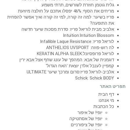
גלית גוטמן חוזרת לשורשים, תרתי משמע
מריחים את הסוף: 46% יפסלו אתכם על חולצה מיוזעת
פריז בשיער: למה זה קורה, למי זה קורה ואיך אפשר להפחית
את התופעה?
אלביב מבית לוריאל פריז: סדרת מסכות שיער חדשה
Intuition:Intuition Blossom
לוריאל פריז: Infallible Laque Resistance
לה רוש-פוזה: ANTHELIOS UVSPORT
לוריאל פרופסיונל:KERATIN ALPHA SLEEK
דוגמנית של אבא: המהפך של עונג שחף אצל אבא ירין
קמפיין לענבל אלדן יוצאת 'האח הגדול'
אלביב-לוריאל פריז:סרום ומרכך שיער ULTIMATE
Schick: Schick BODY
תפריט האתר
דף הבית
מי אנחנו
כל הכתבות
יופי! של איפור
יופי! של אסתטיקה
יופי! של ציפורניים