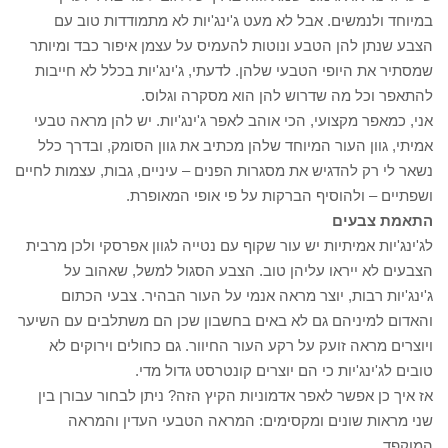
במיוחד ולנמשים. אבל לא מעט ג'ינג'יות לא מתמודדות טוב עם
הצבע שנתן להן הטבע ונוטות להעמיס על עצמן איפור כבד ומיותר
שמסתיר את היופי הטבעי שלהן. לדעתי, ג'ינג'יות בכלל לא חייבות
להתאפר וכל מה שדרוש להן הוא מסקרה וגלוס.
אני, כמאפר מקצועי, הכי אוהב לאפר ג'ינג'יות. יש להן מראה טבעי
אמיתי, גוון העור המיוחד שלהן מכתיב את גוון הסומק, ובדרך כלל
נשאר לי רק להדגיש את מסגרות הפנים – עיניים, גבות, עצמות לחיים
ושפתיים – ולהוסיף הברקות על פי אופי המאופרת.
התאמת צבעים
לג'ינג'יות אמיתיות יש עור שקוף עם נטייה לגוון אפרסקי ולכן מרבית
הצבעים לא ייראו עליהן טוב. הצבע הסגול למשל, שאהוב על
ג'ינג'יות רבות, יוצר מראה אנמי על העור הבהיר. צבעי הכתום
והאדום למיניהם גם לא באים בחשבון שכן הם משתלבים עם השיער
ויוצרים מראה זועק על רקע העור החיוור. גם כחולים וירוקים לא
טובים לג'ינג'יות כי הם יוצרים קונטרסט גדול מדי.
אז איך כן אפשר לאפר אדמוניות הקיץ הזה? ניתן לבחור עבורן בין
שני מראות שונים ומקסימים: המראה הטבעי העדין והמראה
המוקפד.