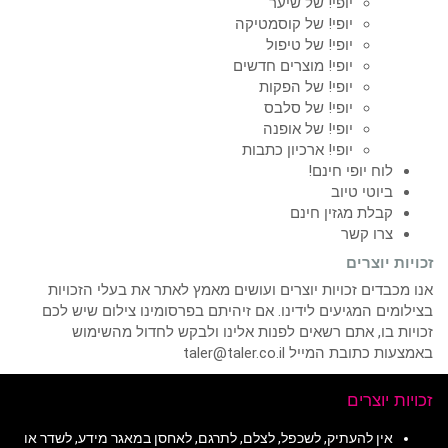
יופי! של שיער
יופי! של קוסמטיקה
יופי! של טיפול
יופי! מוצרים חדשים
יופי! של הפקות
יופי! של סלבס
יופי! של אופנה
יופי! ארכיון כתבות
לוח יופי חינם!
ביוטי טיוב
קבלת מגזין חינם
צרו קשר
זכויות יוצרים
אנו מכבדים זכויות יוצרים ועושים מאמץ לאתר את בעלי הזכויות
בצילומים המגיעים לידינו. אם זיהיתם בפרסומינו צילום שיש לכם
זכויות בו, אתם רשאים לפנות אלינו ולבקש לחדול מהשימוש
באמצעות כתובת המייל taler@taler.co.il
זכויות יוצרים
אין להעתיק, לשכפל, לצלם, לתרגם, לאחסן במאגר מידע, לשדר או