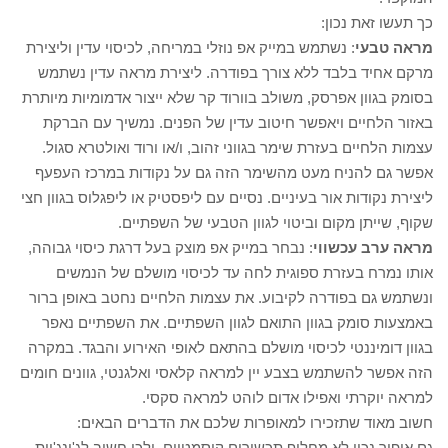
כך תעשו זאת נכון:
מראה טבעי
: נשתמש במייק אפ נוזלי במריחה, לכיסוי עדין וליצירת
מרקם אחיד בלבד ללא צורך בפודרה. ליצירת מראה עדין נשתמש
בסומק בגוון אפרסק, משולב בוורוד קר שלא ייצור אדמומיות מיותרת
באזור הלחיים ויאפשר חיטוב עדין של הפנים. נמשיך עם הברקת
עצמות הלחיים בעזרת שימר בגווני זהוב, ו/או ורוד ואולטרא סגול.
אפשר גם להניח מעט מהשימר הזה גם על נקודות במרכז העפעף
ליצירת נקודות אור בעיניים. נסיים עם ליפסטיק או ליפגלוס בגוון חצי
שקוף, שייתן מקום וביטוי לגוון הטבעי של השפתיים.
מראה ערב עכשווי
: נבחר במייק אפ מוצק בעל דרגת כיסוי גבוהה,
אותו נמרח בעזרת ספוגית לחה עד לכיסוי מושלם של הנמשים
ונשתמש גם בפודרה לקיבוע. את עצמות הלחיים נחטב באופן ברור
באמצעות סומק בגוון התואם לגוון השפתיים. את השפתיים נאפר
בגוון דומיננטי לכיסוי מושלם בהתאם לאופי האירוע והבגד. במקרה
הזה אפשר להשתמש בצבע יין למראה קלאסי ואלגנטי, גוונים חומים
למראה יוקרתי ואפילו אדום לוהט למראה סקסי.
חשוב מאוד שתזכירו למאופרות שלכם את הדברים הבאים:
גם איפור נכון לא מחליף תכשירים קוסמטיים, ולכן חשוב לג'ינג'יות