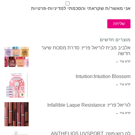
אני מאשר/ת שקראתי והסכמתי ל
מדיניות-פרטיות
שליחה
מוצרים חדשים
אלביב מבית לוריאל פריז: סדרת מסכות שיער
חדשה
קרא עוד ←
Intuition:Intuition Blossom
קרא עוד ←
לוריאל פריז: Infallible Laque Resistance
קרא עוד ←
לה רוש-פוזה: ANTHELIOS UVSPORT