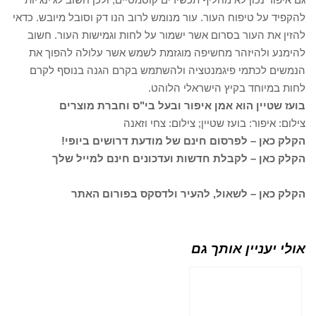
להקפיד על טיפוח העור. עור מנומש לרוב הנו דק וסובל מיובש. כדאי
להזין את העור בסרום אשר ישמור על לחות וגמישות העור. חשוב
להימנע ולהיזהר מחשיפה מוגזמת לשמש אשר עלולה להפוך את
הנמשים לכתמי פיגמנטציה ולהשתמש בקרם הגנה בנוסף לקרם
לחות במיוחד בקיץ הישראלי הלוהט.
בועז שטיין הוא אמן איפור ובעל בי"ס וחברת מוצרים
צילום: איפור: בועז שטיין; צילום: צחי וזאנה
הקלק כאן – לפרסום חינם של מודעת דרושים ביופי!
הקלק כאן – לקבלת חדשות ועדכונים חינם למייל שלך
הקלק כאן – לשאול, להעיר ולדסקס בפורום האתר
אולי יעניין אותך גם