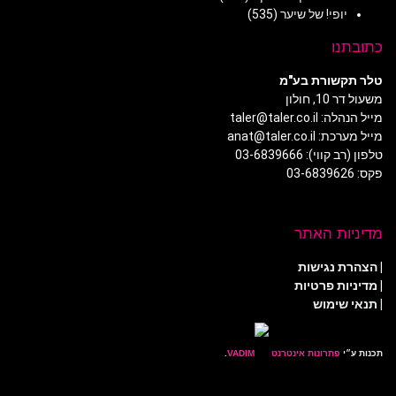
יופי! של שיער
(535)
כתובתנו
טלר תקשורת בע"מ
משעול דר 10, חולון
מייל הנהלה: taler@taler.co.il
מייל מערכת: anat@taler.co.il
טלפון (רב קווי): 03-6839666
פקס: 03-6839626
מדיניות האתר
|
הצהרת נגישות
|
מדיניות פרטיות
| תנאי שימוש
תכנות ע״י
פתרונות אינטרנט
.