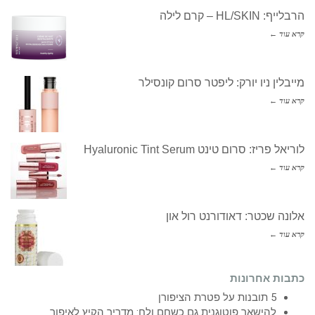
הרבלייף: HL/SKIN – קרם לילה
קרא עוד ←
מייבלין ניו יורק: ליפטר סרום קונסילר
קרא עוד ←
לוריאל פריז: סרום טינט Hyaluronic Tint Serum
קרא עוד ←
אלונה שכטר: דאודורנט רול און
קרא עוד ←
כתבות אחרונות
5 תובנות על פטרת הציפורן
להישאר פוטוגנית גם כשחם ולח: מדריך הקיץ לאיפור