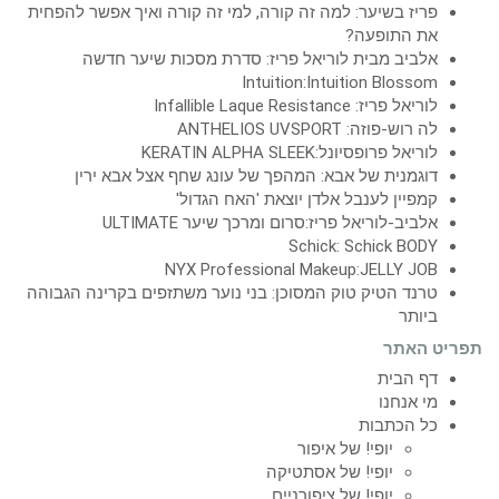
פריז בשיער: למה זה קורה, למי זה קורה ואיך אפשר להפחית
את התופעה?
אלביב מבית לוריאל פריז: סדרת מסכות שיער חדשה
Intuition:Intuition Blossom
לוריאל פריז: Infallible Laque Resistance
לה רוש-פוזה: ANTHELIOS UVSPORT
לוריאל פרופסיונל:KERATIN ALPHA SLEEK
דוגמנית של אבא: המהפך של עונג שחף אצל אבא ירין
קמפיין לענבל אלדן יוצאת 'האח הגדול'
אלביב-לוריאל פריז:סרום ומרכך שיער ULTIMATE
Schick: Schick BODY
NYX Professional Makeup:JELLY JOB
טרנד הטיק טוק המסוכן: בני נוער משתזפים בקרינה הגבוהה
ביותר
תפריט האתר
דף הבית
מי אנחנו
כל הכתבות
יופי! של איפור
יופי! של אסתטיקה
יופי! של ציפורניים