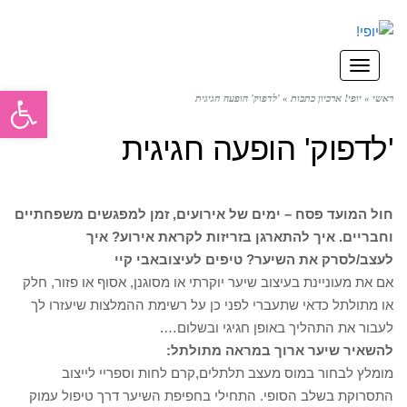
תפריט
פתח סרגל
ראשי
»
יופי! ארכיון כתבות
»
'לדפוק' הופעה חגיגית
'לדפוק' הופעה חגיגית
חול המועד פסח – ימים של אירועים, זמן למפגשים משפחתיים
וחבריים. איך להתארגן בזריזות לקראת אירוע? איך
לעצב/לסרק את השיער? טיפים לעיצוב
אבי קיי
אם את מעוניינת בעיצוב שיער יוקרתי או מסוגנן, אסוף או פזור, חלק
או מתולתל כדאי שתעברי לפני כן על רשימת ההמלצות שיעזרו לך
לעבור את התהליך באופן חגיגי ובשלום….
להשאיר שיער ארוך במראה מתולתל:
מומלץ לבחור במוס מעצב תלתלים,קרם לחות וספריי לייצוב
התסרוקת בשלב הסופי. התחילי בחפיפת השיער דרך טיפול עמוק