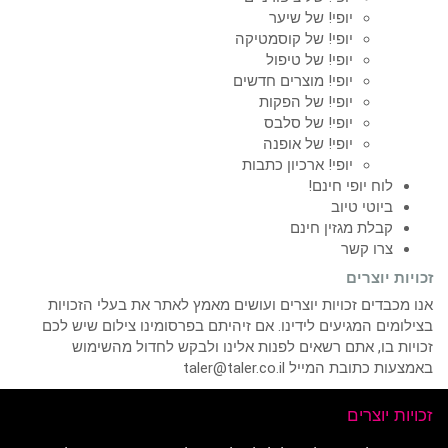
יופי! של שיער
יופי! של קוסמטיקה
יופי! של טיפול
יופי! מוצרים חדשים
יופי! של הפקות
יופי! של סלבס
יופי! של אופנה
יופי! ארכיון כתבות
לוח יופי חינם!
ביוטי טיוב
קבלת מגזין חינם
צרו קשר
זכויות יוצרים
אנו מכבדים זכויות יוצרים ועושים מאמץ לאתר את בעלי הזכויות
בצילומים המגיעים לידינו. אם זיהיתם בפרסומינו צילום שיש לכם
זכויות בו, אתם רשאים לפנות אלינו ולבקש לחדול מהשימוש
באמצעות כתובת המייל taler@taler.co.il
זכויות יוצרים