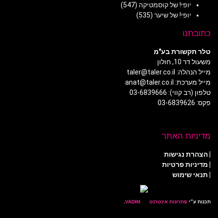
יופי! של קוסמטיקה
(547)
יופי! של שיער
(535)
כתובתנו
טלר תקשורת בע"מ
משעול דר 10, חולון
מייל הנהלה: taler@taler.co.il
מייל מערכת: anat@taler.co.il
טלפון (רב קווי): 03-6839666
פקס: 03-6839626
מדיניות האתר
|
הצהרת נגישות
|
מדיניות פרטיות
| תנאי שימוש
תכנות ע״י
פתרונות אינטרנט
.