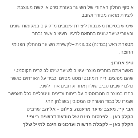
איסוף החלק האחורי של השיער בעזרת סרט או קשת מעוצבת
ליצירת מראה מסודר ושובב
שימוש בסיכות מעוצבות ליצירת עיצובים מדליקים במקומות שונים
ובאזורי שיער שונים בהתאם לרעיון העיצוב אשר נבחר
מטפחת ראש (בנדנה) צבעונית –לקשירת השיער מהחלק הפנימי
החוצה.
טיפ אחרון:
כאשר אתם בוחרים מוצרי עיצוב לשיער שימו לב לריח הקוסמטי
שהם מפיצים. ריח דומיננטי מסוג מסוים יכביד על האורחים כאשר
כולם יושבים סביב שולחן אחד וקרובים אחד לשני..
בחרו במוצרים המבוססים על ריחות עדינים וניטרליים ככל האפשר
ושמרו על כבוד האורחים המסובין בשולחן החג.
אבי קיי, מעצב שיער מרעננה, צילום – אליהב שרביט
הקלק כאן – לפרסום חינם של מודעת דרושים ביופי!
הקלק כאן – לקבלת חדשות ועדכונים חינם למייל שלך