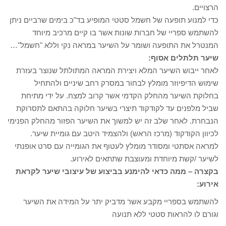
הרצויים.
כדי למנוע תופעה של חשמל סטטי המופיע בד"כ בימים שרביים ניתן
להשתמש ספריי של חברות שונות אשר בו קיים מרכיב מיוחד
המנטרל את התופעה ושומר על השיער במראה נקי וללא "חשמל"…
שיער תלתלים אסוף:
לאחר ייבוש השיער המלא ויצירת המראה המתולתל שנוצר בעזרת
שימוש הדיפיוזר מומלץ לבחור במסרק רחב שיניים ולהתחיל
בחלוקת השיער מהחלק הקדמי אשר קרוב למצח. על ידי מתיחת
שביל מלפנים עד לקודקוד תיצרי בשיער חלוקה בהתאם לתסרוקת
הנבחרת. לאחר שלב זה יש למשוך את השיער הפזור מהחלק הפנימי
לכיוון הקודקוד (מרכז הראש) ולהצמיד היטב עם גומיית שיער.
למראה אסתטי ומסודר מומלץ לעטוף את הגומייה עם סרט אופנתי
לשיער /קשת מיוחדת ומעוצבת שתתאים לאירוע.
בקצרה – ממה כדאי להימנע בביצוע של עיצובי שיער לקראת
אירוע:
להשתמש בספריי מקבע אשר מדביק יתר על המידה את השיער
וגורם לו להראות סטטי ללא תנועה