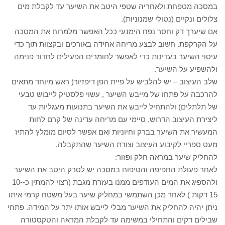
במסכה מטפחת ולאחריה שטפי היטב את השיער עד לקבלת מים
צלולים ונקיים (נטולי שמנוניות).
אם שיערך דק וחסר נפח הימנעי ככל האפשר מלמרוח את המסכה
על הקרקפת. חשוב לבצע מריחה אחידה באורכים ובקצוות תוך כדי
עיסוי השיער בעדינות כדי לאפשר לחומרים הפעילים לחדור פנימה
ולהשפיע על השיער.
שלב העיצוב – יש להלביש על פיית הפן דיפזיור( ראש מיוחד מתאים
להרכבה על פתחו של מייבש השיער , עשוי פלסטיק לייבוש טבעי
של תלתלים) ולהתחיל לייבש את השיער בתנועות מעגליות עד
ליצירת העיצוב הדרוש. סיימי עם מריחה עדינה של קרם לחות
המעשיר את השיער בברק וחיוניות ואם אפשר לסיום מומלץ להתיז
מעט ספריי לקיבוע העיצוב וצורת השיער שהתקבלה.
להחליק שיער במראה חלק ופזור:
לאחר פעולת החפיפה והטיפוח במסכה יש לסרק היטב את השיער
ולהספיג את המים העודפים ממנו בעזרת מגבת (רצוי להמתין כ-10-
15 דקות ) לאחר מכן השתמשי במחליק שיער בעל משטח קרמי איתו
ניתן יהיה להחליק את השיער מבלי לייבש אותו יתר על המידה. פתחי
שבילים דקים והתחילי במשימה עד לקבלת המראה והטקסטורה