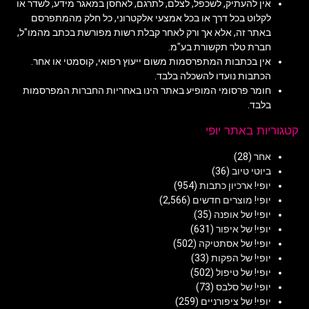
אין להעתיק, לשכפל, לצלם, לתרגם, לאחסן במאגר מידע, לשדר או
לקלוט בכל דרך או בכל אמצעי אלקטרוני, כל חלק מהמתפרסם
באתר זה, אלא אך ורק לאחר קבלת רשות מפורשת בכתב מהמו"ל,
חברת טלר תקשורת בע"מ.
אין בכתבות המתפרסמות משום ייעוץ רפואי, קוסמטי או אחר.
הכתבות נועדו להשכלה בלבד.
חומר פרסומי המופיע באתר הינו באחריות החברות המפרסמות
בלבד.
קטגוריות באתר יופי
אחר
(28)
ביוטי טיוב
(36)
יופי! ארכיון כתבות
(954)
יופי! מוצרים חדשים
(2,566)
יופי! של אופנה
(35)
יופי! של איפור
(631)
יופי! של אסתטיקה
(502)
יופי! של הפקות
(33)
יופי! של טיפול
(502)
יופי! של סלבס
(73)
יופי! של ציפורניים
(259)