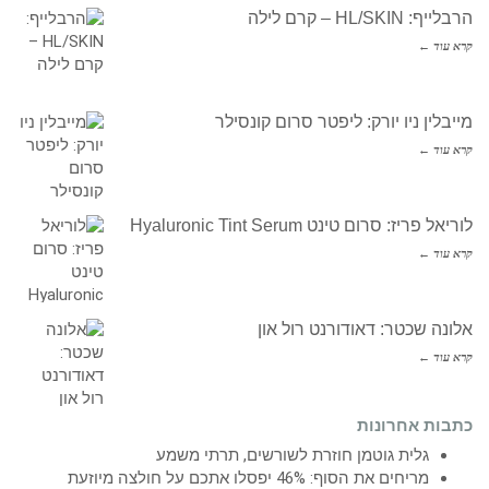
הרבלייף: HL/SKIN – קרם לילה
קרא עוד ←
מייבלין ניו יורק: ליפטר סרום קונסילר
קרא עוד ←
לוריאל פריז: סרום טינט Hyaluronic Tint Serum
קרא עוד ←
אלונה שכטר: דאודורנט רול און
קרא עוד ←
כתבות אחרונות
גלית גוטמן חוזרת לשורשים, תרתי משמע
מריחים את הסוף: 46% יפסלו אתכם על חולצה מיוזעת