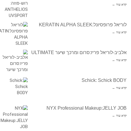
קרא עוד ←
לוריאל פרופסיונל:KERATIN ALPHA SLEEK
קרא עוד ←
אלביב-לוריאל פריז:סרום ומרכך שיער ULTIMATE
קרא עוד ←
Schick: Schick BODY
קרא עוד ←
NYX Professional Makeup:JELLY JOB
קרא עוד ←