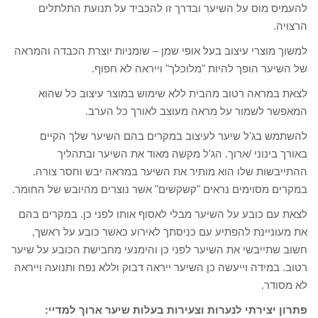
להעמיס מוס על השיער ובדרך זו להכביד על תנועת התלתלים
הרצויה.
למשוך מוצרי עיצוב בעל אופי שמן – שומניות יוצרת הכבדה והמראה
של השיער הופך להיות "מלוכלך" וייראה לא חפוף.
לצאת במראה רטוב מהבית ללא שימוש במוצר עיצוב כל שהוא
המאפשר לשמור על מראה מעוצב לאורך כל הערב.
להשתמש בג'ל שיער לעיצוב במקרים בהם השיער שלך הקיים
באורך בינוני /ארוך. הג'ל מקשה מאוד את השיער ובתהליך
ההתייבשות שלו הוא מותיר את השיער במראה יבש וחסר צורה.
במקרים מסוימים נראים "קשקשים" אשר נוצרים מהיובש של החומר.
לצאת עם כובע על השיער מבלי לאסוף אותו לפני כן. במקרים בהם
את מעוניינת להפתיע עם כניסתך לאירוע כאשר כובע על ראשך,
חשוב שתייבשי את השיער לפני כן והימנעי מחבישת הכובע על שיער
רטוב. במידה וייעשה כן השיער ייראה דבוק וללא נפח ותנועה וייראה
לא מסודר.
פתרון יצירתי לנערות וצעירות בעלות שיער ארוך למדיי: