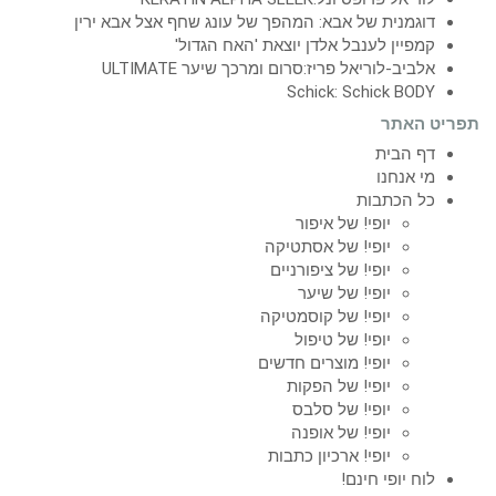
דוגמנית של אבא: המהפך של עונג שחף אצל אבא ירין
קמפיין לענבל אלדן יוצאת 'האח הגדול'
אלביב-לוריאל פריז:סרום ומרכך שיער ULTIMATE
Schick: Schick BODY
תפריט האתר
דף הבית
מי אנחנו
כל הכתבות
יופי! של איפור
יופי! של אסתטיקה
יופי! של ציפורניים
יופי! של שיער
יופי! של קוסמטיקה
יופי! של טיפול
יופי! מוצרים חדשים
יופי! של הפקות
יופי! של סלבס
יופי! של אופנה
יופי! ארכיון כתבות
לוח יופי חינם!