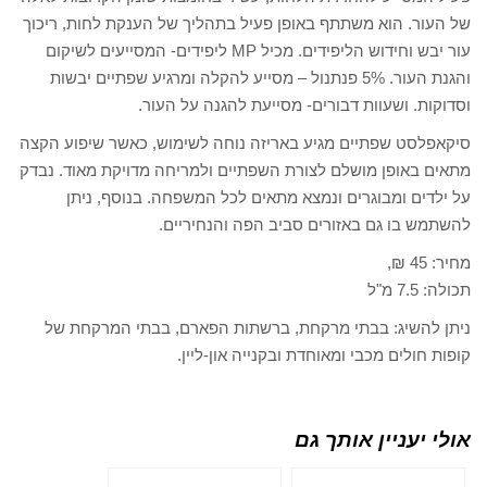
של העור. הוא משתתף באופן פעיל בתהליך של הענקת לחות, ריכוך
עור יבש וחידוש הליפידים. מכיל MP ליפידים- המסייעים לשיקום
והגנת העור. 5% פנתנול – מסייע להקלה ומרגיע שפתיים יבשות
וסדוקות. ושעוות דבורים- מסייעת להגנה על העור.
סיקאפלסט שפתיים מגיע באריזה נוחה לשימוש, כאשר שיפוע הקצה
מתאים באופן מושלם לצורת השפתיים ולמריחה מדויקת מאוד. נבדק
על ילדים ומבוגרים ונמצא מתאים לכל המשפחה. בנוסף, ניתן
להשתמש בו גם באזורים סביב הפה והנחיריים.
מחיר: 45 ₪,
תכולה: 7.5 מ"ל
ניתן להשיג: בבתי מרקחת, ברשתות הפארם, בבתי המרקחת של
קופות חולים מכבי ומאוחדת ובקנייה און-ליין.
אולי יעניין אותך גם