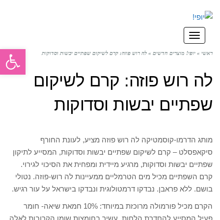
תפריט
פתח סרגל
ראשי
»
יופי! מוצרים חדשים
»
לה רוש פוזה: קרם לשיקום שפתיים יבשות וסדוקות
לה רוש פוזה: קרם לשיקום
שפתיים יבשות וסדוקות
מותג הדרמו-קוסמטיקה לה רוש פוזה מציע, לעונת החורף
סיקאפסלט – קרם לשיקום שפתיים יבשות וסדוקות, המסייע לתיקון
שפתיים יבשות וסדוקות, מרגיע מיידית ומפחית את הסיכוי לגירוי.
קרם השפתיים מכיל מים הטרמליים ממעיינות לה רוש-פוזה. נטולי
בושם. ללא פראבן. נבדקו דרמטולוגית ונבדקו בישראל על עור רגיש.
הקרם מכיל פורמולה מרוכזת במיוחד: 10% חמאת שיאה- חומר
פעיל המסייע להחדרת הלחות, עשיר בחומצות שומן הקרובות לאלה