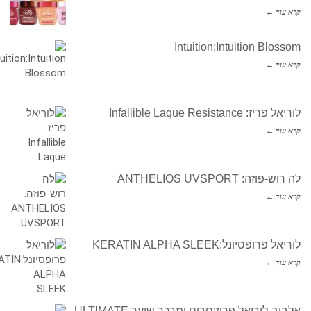
קרא עוד ←
Intuition:Intuition Blossom
קרא עוד ←
לוריאל פריז: Infallible Laque Resistance
קרא עוד ←
לה רוש-פוזה: ANTHELIOS UVSPORT
קרא עוד ←
לוריאל פרופסיונל:KERATIN ALPHA SLEEK
קרא עוד ←
אלביב-לוריאל פריז:סרום ומרכך שיער ULTIMATE