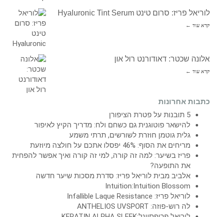
לוריאל פריז: סרום טינט Hyaluronic Tint Serum
קרא עוד ←
אלונה שכטר: דאודורנט רול און
קרא עוד ←
כתבות אחרונות
5 תובנות על פטרת הציפורן
להישאר פוטוגנית גם כשחם ולח: מדריך הקיץ לאיפור
גלית גוטמן חוזרת לשורשים, תרתי משמע
מריחים את הסוף: 46% יפסלו אתכם על חולצה מיוזעת
פריז בשיער: למה זה קורה, למי זה קורה ואיך אפשר להפחית
את התופעה?
אלביב מבית לוריאל פריז: סדרת מסכות שיער חדשה
Intuition:Intuition Blossom
לוריאל פריז: Infallible Laque Resistance
לה רוש-פוזה: ANTHELIOS UVSPORT
לוריאל פרופסיונל:KERATIN ALPHA SLEEK