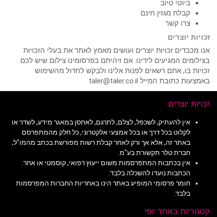
ביוטי טיוב
קבלת מגזין חינם
צרו קשר
זכויות יוצרים
אנו מכבדים זכויות יוצרים ועושים מאמץ לאתר את בעלי הזכויות
בצילומים המגיעים לידינו. אם זיהיתם בפרסומינו צילום שיש לכם
זכויות בו, אתם רשאים לפנות אלינו ולבקש לחדול מהשימוש
באמצעות כתובת המייל taler@taler.co.il
זכויות יוצרים
אין להעתיק, לשכפל, לצלם, לתרגם, לאחסן במאגר מידע, לשדר או
לקלוט בכל דרך או בכל אמצעי אלקטרוני, כל חלק מהמתפרסם
באתר זה, אלא אך ורק לאחר קבלת רשות מפורשת בכתב מהמו"ל,
חברת טלר תקשורת בע"מ.
אין בכתבות המתפרסמות משום ייעוץ רפואי, קוסמטי או אחר.
הכתבות נועדו להשכלה בלבד.
חומר פרסומי המופיע באתר הינו באחריות החברות המפרסמות
בלבד.
קטגוריות באתר יופי