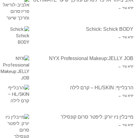
קרא עוד ←
Schick: Schick BODY
קרא עוד ←
NYX Professional Makeup:JELLY JOB
קרא עוד ←
הרבלייף: HL/SKIN – קרם לילה
קרא עוד ←
מייבלין ניו יורק: ליפטר סרום קונסילר
קרא עוד ←