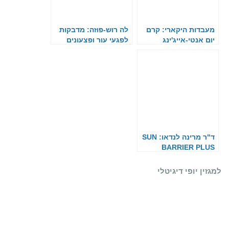
מעבדות היקארי: קרם
לה רוש-פוזה: מדבקות
יום אנטי-אייג'ינג
לפגעי עור ופצעונים
ד"ר מרינה לנדאו: SUN
BARRIER PLUS
למגזין יופי דיגיטלי