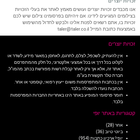
זכויות יוצרים
אנו מכבדים זכויות יוצרים ועושים מאמץ לאתר את בעלי הזכויות
בצילומים המגיעים לידינו. אם זיהיתם בפרסומינו צילום שיש לכם
זכויות בו, אתם רשאים לפנות אלינו ולבקש לחדול מהשימוש
באמצעות כתובת המייל taler@taler.co.il
זכויות יוצרים
אין להעתיק, לשכפל, לצלם, לתרגם, לאחסן במאגר מידע, לשדר או
לקלוט בכל דרך או בכל אמצעי אלקטרוני, כל חלק מהמתפרסם
באתר זה, אלא אך ורק לאחר קבלת רשות מפורשת בכתב מהמו"ל,
חברת טלר תקשורת בע"מ.
אין בכתבות המתפרסמות משום ייעוץ רפואי, קוסמטי או אחר.
הכתבות נועדו להשכלה בלבד.
חומר פרסומי המופיע באתר הינו באחריות החברות המפרסמות
בלבד.
קטגוריות באתר יופי
אחר
(28)
ביוטי טיוב
(36)
יופי! ארכיון כתבות
(954)