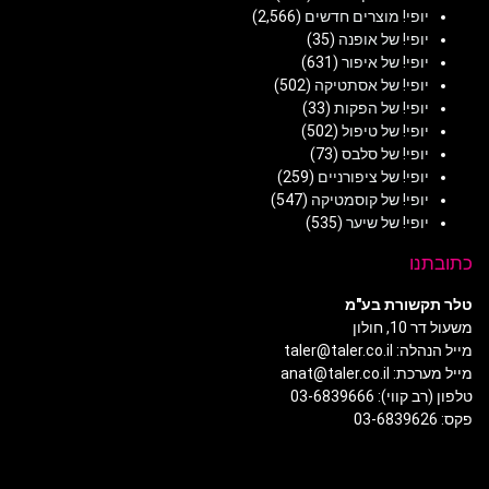
יופי! מוצרים חדשים
(2,566)
יופי! של אופנה
(35)
יופי! של איפור
(631)
יופי! של אסתטיקה
(502)
יופי! של הפקות
(33)
יופי! של טיפול
(502)
יופי! של סלבס
(73)
יופי! של ציפורניים
(259)
יופי! של קוסמטיקה
(547)
יופי! של שיער
(535)
כתובתנו
טלר תקשורת בע"מ
משעול דר 10, חולון
מייל הנהלה: taler@taler.co.il
מייל מערכת: anat@taler.co.il
טלפון (רב קווי): 03-6839666
פקס: 03-6839626