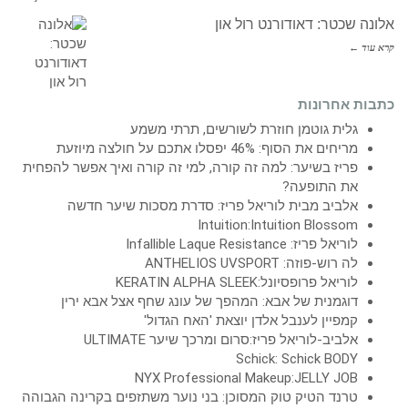
אלונה שכטר: דאודורנט רול און
קרא עוד ←
כתבות אחרונות
גלית גוטמן חוזרת לשורשים, תרתי משמע
מריחים את הסוף: 46% יפסלו אתכם על חולצה מיוזעת
פריז בשיער: למה זה קורה, למי זה קורה ואיך אפשר להפחית
את התופעה?
אלביב מבית לוריאל פריז: סדרת מסכות שיער חדשה
Intuition:Intuition Blossom
לוריאל פריז: Infallible Laque Resistance
לה רוש-פוזה: ANTHELIOS UVSPORT
לוריאל פרופסיונל:KERATIN ALPHA SLEEK
דוגמנית של אבא: המהפך של עונג שחף אצל אבא ירין
קמפיין לענבל אלדן יוצאת 'האח הגדול'
אלביב-לוריאל פריז:סרום ומרכך שיער ULTIMATE
Schick: Schick BODY
NYX Professional Makeup:JELLY JOB
טרנד הטיק טוק המסוכן: בני נוער משתזפים בקרינה הגבוהה