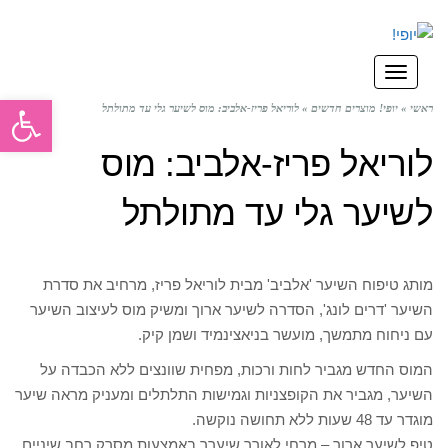
תפריט
פתח סרגל
ראשי
»
יופי! מוצרים חדשים
»
לוריאל פריז-אלביב: מוס לשיער גלי עד מתולתל
לוריאל פריז-אלביב: מוס
לשיער גלי עד מתולתל
מותג טיפוח השיער 'אלביב' מבית לוריאל פריז, מרחיב את סדרת
השיער 'דרים לונג', הסדרה לשיער ארוך ומשיק מוס לעיצוב השיער
עם ניחוח מתמשך, מועשר בניאצינמיד ושמן קיק.
המוס החדש מגביר לחות ורכות, מפחית שוונצים ללא הכבדה על
השיער, מגביר את הקופצניות וגמישות התלתלים ומעניק מראה שיער
מוגדר עד 48 שעות ללא תחושה נוקשה.
טיפ לשיער ארוך – מרחי לאורך שיערך באמצעות מסרק רחב שיניים