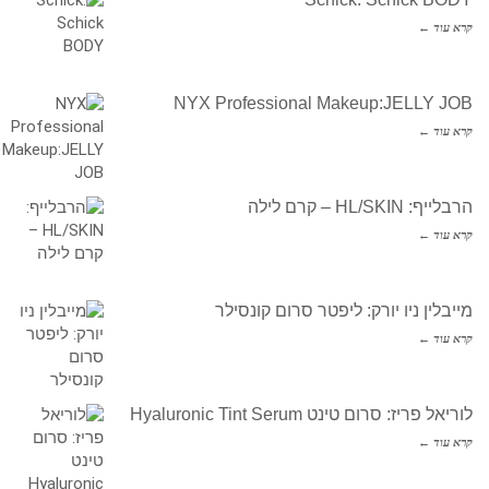
קרא עוד ←
NYX Professional Makeup:JELLY JOB
קרא עוד ←
הרבלייף: HL/SKIN – קרם לילה
קרא עוד ←
מייבלין ניו יורק: ליפטר סרום קונסילר
קרא עוד ←
לוריאל פריז: סרום טינט Hyaluronic Tint Serum
קרא עוד ←