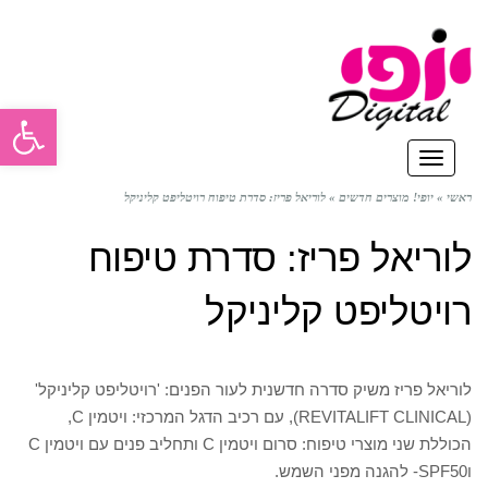
פתח סרגל
תפריט
ראשי
»
יופי! מוצרים חדשים
»
לוריאל פריז: סדרת טיפוח רויטליפט קליניקל
לוריאל פריז: סדרת טיפוח
רויטליפט קליניקל
לוריאל פריז משיק סדרה חדשנית לעור הפנים: 'רויטליפט קליניקל'
(REVITALIFT CLINICAL), עם רכיב הדגל המרכזי: ויטמין C,
הכוללת שני מוצרי טיפוח: סרום ויטמין C ותחליב פנים עם ויטמין C
וSPF50- להגנה מפני השמש.