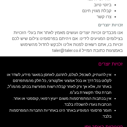
ביוטי טיוב
קבלת מגזין חינם
צרו קשר
זכויות יוצרים
אנו מכבדים זכויות יוצרים ועושים מאמץ לאתר את בעלי הזכויות
בצילומים המגיעים לידינו. אם זיהיתם בפרסומינו צילום שיש לכם
זכויות בו, אתם רשאים לפנות אלינו ולבקש לחדול מהשימוש
באמצעות כתובת המייל taler@taler.co.il
זכויות יוצרים
אין להעתיק, לשכפל, לצלם, לתרגם, לאחסן במאגר מידע, לשדר או
לקלוט בכל דרך או בכל אמצעי אלקטרוני, כל חלק מהמתפרסם
באתר זה, אלא אך ורק לאחר קבלת רשות מפורשת בכתב מהמו"ל,
חברת טלר תקשורת בע"מ.
אין בכתבות המתפרסמות משום ייעוץ רפואי, קוסמטי או אחר.
הכתבות נועדו להשכלה בלבד.
חומר פרסומי המופיע באתר הינו באחריות החברות המפרסמות
בלבד.
קטגוריות באתר יופי