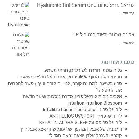
לוריאל פריז: סרום טינט Hyaluronic Tint Serum
קרא עוד ←
אלונה שכטר: דאודורנט רול און
קרא עוד ←
כתבות אחרונות
גלית גוטמן חוזרת לשורשים, תרתי משמע
מריחים את הסוף: 46% יפסלו אתכם על חולצה מיוזעת
פריז בשיער: למה זה קורה, למי זה קורה ואיך אפשר להפחית
את התופעה?
אלביב מבית לוריאל פריז: סדרת מסכות שיער חדשה
Intuition:Intuition Blossom
לוריאל פריז: Infallible Laque Resistance
לה רוש-פוזה: ANTHELIOS UVSPORT
לוריאל פרופסיונל:KERATIN ALPHA SLEEK
דוגמנית של אבא: המהפך של עונג שחף אצל אבא ירין
קמפיין לענבל אלדן יוצאת 'האח הגדול'