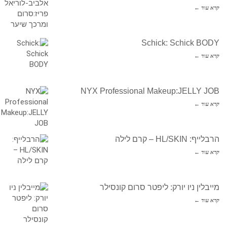
קרא עוד ←
Schick: Schick BODY
קרא עוד ←
NYX Professional Makeup:JELLY JOB
קרא עוד ←
הרבלייף: HL/SKIN – קרם לילה
קרא עוד ←
מייבלין ניו יורק: ליפטר סרום קונסילר
קרא עוד ←