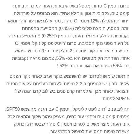
סרום ויטמין C טהור, מטפל בשלוש בעיות העור המוכרות ביותר:
קימטוטים, נקבוביות וגוון עור לא אחיד. הוא מבוסס על פורמולה
ייחודית המכילה 12% ויטמין C טהור, מסייע לנראות עור זוהר ומואר
יותר. בנוסף, חומצה סליצילית (0.45%) המסייעת בהפחתת
נקבוביות והחלקת מראה העור, ו-ויטמין E (0.25%) המסייע בהגנה
על העור מפני נזקי הסביבה. סרום 'רויטליפט קליניקל' ויטמין C
מסייע במראה עור קורן יותר פי 2 וחלק יותר פי 3 בחודש שימוש
אחד. הפחתת הקימטוטים היא בכ- 55%, צמצום מראה נקבוביות
בכ- 59% ושיפור את הגוון עור בכ-53% !
הוראות שימוש לסרום: יש להשתמש בוקר וערב לאחר ניקוי הפנים
על ידי סבון. יש לטפטף כ-2-3 טיפות ולעסות בעדינות על עור הפנים
והצוואר. לאחר מכן יש למרוח קרם פנים בשילוב קרם הגנה של
SPF15 לפחות.
תחליב פנים 'רויטליפט קליניקל' ויטמין C עם הגנה מהשמש SPF50,
מפחית קימטוטים וכתמי עור כהים, מעניק גימור שקוף ומתאים לכל
גווני העור. מוצר משלים לסרום ויטמין C טהור שבסדרה, וכחלק
משגרת טיפוח המסייעת לטיפול בכתמי עור.