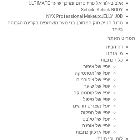
אלביב-לוריאל פריז:סרום ומרכך שיער ULTIMATE
Schick: Schick BODY
NYX Professional Makeup:JELLY JOB
טרנד הטיק טוק המסוכן: בני נוער משתזפים בקרינה הגבוהה
ביותר
תפריט האתר
דף הבית
מי אנחנו
כל הכתבות
יופי! של איפור
יופי! של אסתטיקה
יופי! של ציפורניים
יופי! של שיער
יופי! של קוסמטיקה
יופי! של טיפול
יופי! מוצרים חדשים
יופי! של הפקות
יופי! של סלבס
יופי! של אופנה
יופי! ארכיון כתבות
לוח יופי חינם!