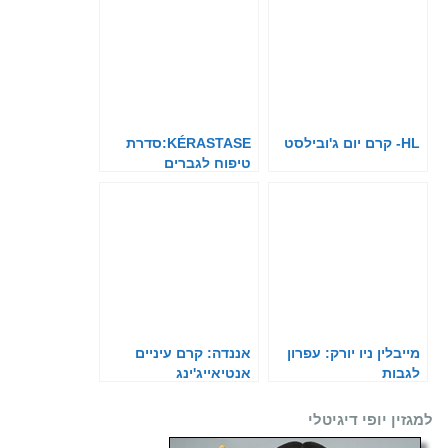
HL- קרם יום ג'ובילסט
KÉRASTASE:סדרת
טיפוח לגברים
מייבלין ניו יורק: עפרון
אננדה: קרם עיניים
לגבות
אנטיאייג'ינג
למגזין יופי דיגיטלי