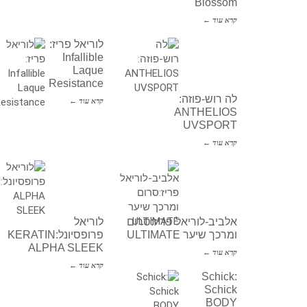
Blossom
קרא עוד ←
לוריאל פריז:
Infallible
Laque
Resistance
לה רוש-פוזה:
קרא עוד ←
ANTHELIOS
UVSPORT
קרא עוד ←
אלביב-לוריאל פריז:סרום
לוריאל
ומרכך שיער ULTIMATE
פרופסיונל:KERATIN
ALPHA SLEEK
קרא עוד ←
קרא עוד ←
Schick:
Schick
BODY