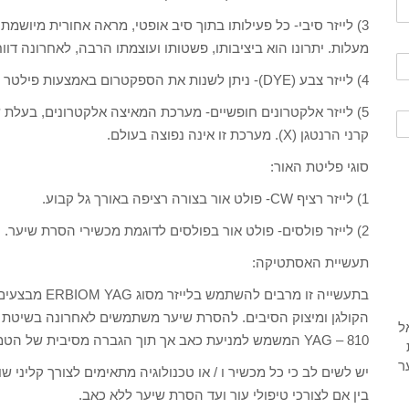
מעלות. יתרונו הוא ביציבותו, פשטותו ועוצמתו הרבה, לאחרונה דווח על מעל 0
4) לייזר צבע (DYE)- ניתן לשנות את הספקטרום באמצעות פילטר בעל תרכובת אורגנית.
5) לייזר אלקטרונים חופשיים- מערכת המאיצה אלקטרונים, בעלת שד
קרני הרנטגן (X). מערכת זו אינה נפוצה בעולם.
סוגי פליטת האור:
1) לייזר רציף CW- פולט אור בצורה רציפה באורך גל קבוע.
2) לייזר פולסים- פולט אור בפולסים לדוגמת מכשירי הסרת שיער.
תעשיית האסתטיקה:
בתעשייה זו מרב
YAG – 810 המשמש למניעת כאב אך תוך הגברה מסיבית של הטמפרטורה בתוך סביבת זקיקי השערה.
יש לשים לב כי כל מכשיר ו / או טכנולוגיה מתאימים לצורך קליני 
בין אם לצורכי טיפולי עור ועד הסרת שיער ללא כאב.