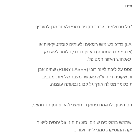
ינו
ל טכנולוגיה, לברר תקציב כספי ולאחר מכן להעדיף
הלייזר (LASER – LIGHT STIMULATION EMISSION RADIATION) בד"כ בשימוש רופאים ולעיתים קוסמטיקאיות או
ו פיגמנט המטרה) באופן בררני, כלומר ללא נזק
 לאלחוש האזור המטופל.
היום קיימים מספר סוגים נרחב של לייזרים, הלייזר הראשון היה מבוסס על ליבת לייזר רובי (RUBY LASER) שהינו אבן
ת שקופה דייה ע"מ לאפשר מעבר של אור. מסביב
בהם היפוך. לדוגמת פחמן דו חמצני ו/ או פחמן חד חמצני,
השתמש במוליכים שונים. סוג זה הינו זול יחסית לייצור