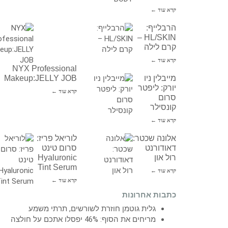
קרא עוד ←
הרבלייף:
HL/SKIN –
קרם לילה
קרא עוד ←
NYX Professional
מייבלין ניו
Makeup:JELLY JOB
יורק: ליפטר
קרא עוד ←
סרום
קונסילר
קרא עוד ←
אלונה שכטר:
לוריאל פריז:
דאודורנט
סרום טינט
רול און
Hyaluronic
Tint Serum
קרא עוד ←
קרא עוד ←
כתבות אחרונות
גלית גוטמן חוזרת לשורשים, תרתי משמע
מריחים את הסוף: 46% יפסלו אתכם על חולצה