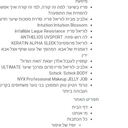
מיוזעת
פריז בשיער: למה זה קורה, למי זה קורה ואיך אפש
להפחית את התופעה?
אלביב מבית לוריאל פריז: סדרת מסכות שיער חדש
Intuition:Intuition Blossom
לוריאל פריז: Infallible Laque Resistance
לה רוש-פוזה: ANTHELIOS UVSPORT
לוריאל פרופסיונל:KERATIN ALPHA SLEEK
דוגמנית של אבא: המהפך של עונג שחף אצל אבא
ירין
קמפיין לענבל אלדן יוצאת 'האח הגדול'
אלביב-לוריאל פריז:סרום ומרכך שיער ULTIMATE
Schick: Schick BODY
NYX Professional Makeup:JELLY JOB
טרנד הטיק טוק המסוכן: בני נוער משתזפים בקרינ
הגבוהה ביותר
תפריט האתר
דף הבית
מי אנחנו
כל הכתבות
יופי! של איפור