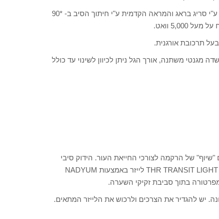
3) לייזר סיבי- כל פעילותו בתוך סיב אופטי, מראה אחורית מיושמת ע"י סריג בראג והמראה הקדמית ע"י חיתוך הסיב ב- *90
5,00 וואט.
ה מגנטי משתנה, אורך הגל ניתן לכיוון לשינוי עד כולל
ים להשתמש בלייזר מסוג ERBIOM YAG מבצעים "שיוף" של הרקמה לצורכי החייאת העור. הידוק סיבי
הקולגן ומיצוק הסיבים. להסרת שיער משתמשים לאחרונה בשיטת THR TRANSIT LIGHT לייזר באמצעות NADYUM
שונה. יש להגדיר את הצרכים ולרכוש את הלייזר המתאים.