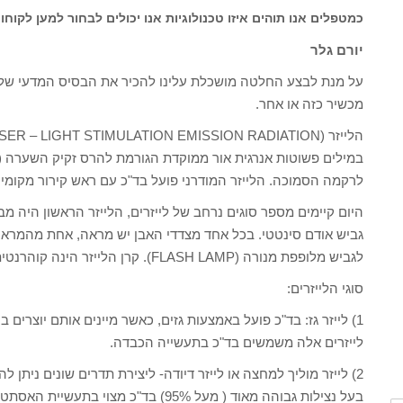
כמטפלים אנו תוהים איזו טכנולוגיות אנו יכולים לבחור למען לקוחות
יורם גלר
על מנת לבצע החלטה מושכלת עלינו להכיר את הבסיס המדעי של כ
מכשיר כזה או אחר.
במילים פשוטות אנרגית אור ממוקדת הגורמת להרס זקיק השערה (א
לרקמה הסמוכה. הלייזר המודרני פועל בד"כ עם ראש קירור מקומי
גביש אודם סינטטי. בכל אחד מצדדי האבן יש מראה, אחת מהמראו
לגביש מלופפת מנורה (FLASH LAMP). קרן הלייזר הינה קוהרנטית כלומר מכילה אורך גל קבוע ובאותה עוצמה.
סוגי הלייזרים:
1) לייזר גז: בד"כ פועל באמצעות גזים, כאשר מיינים אותם יוצרים 
לייזרים אלה משמשים בד"כ בתעשייה הכבדה.
2) לייזר מוליך למחצה או לייזר דיודה- ליצירת תדרים שונים ניתן ל
בעל נצילות גבוהה מאוד ( מעל 95%) בד"כ מצוי בתעשיית האסתטיקה המוסיקה, סמני לייזר ועוד…