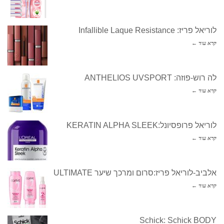
לוריאל פריז: Infallible Laque Resistance
קרא עוד ←
לה רוש-פוזה: ANTHELIOS UVSPORT
קרא עוד ←
לוריאל פרופסיונל:KERATIN ALPHA SLEEK
קרא עוד ←
אלביב-לוריאל פריז:סרום ומרכך שיער ULTIMATE
קרא עוד ←
Schick: Schick BODY