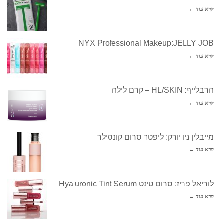
קרא עוד ←
NYX Professional Makeup:JELLY JOB
קרא עוד ←
הרבלייף: HL/SKIN – קרם לילה
קרא עוד ←
מייבלין ניו יורק: ליפטר סרום קונסילר
קרא עוד ←
לוריאל פריז: סרום טינט Hyaluronic Tint Serum
קרא עוד ←