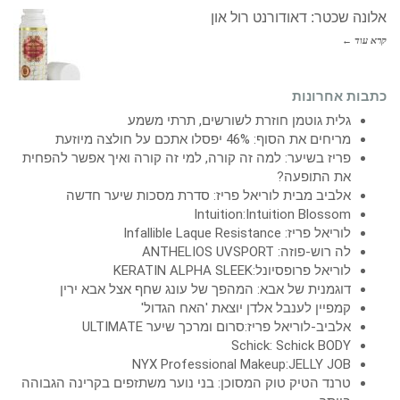
אלונה שכטר: דאודורנט רול און
קרא עוד ←
כתבות אחרונות
גלית גוטמן חוזרת לשורשים, תרתי משמע
מריחים את הסוף: 46% יפסלו אתכם על חולצה מיוזעת
פריז בשיער: למה זה קורה, למי זה קורה ואיך אפשר להפחית
את התופעה?
אלביב מבית לוריאל פריז: סדרת מסכות שיער חדשה
Intuition:Intuition Blossom
לוריאל פריז: Infallible Laque Resistance
לה רוש-פוזה: ANTHELIOS UVSPORT
לוריאל פרופסיונל:KERATIN ALPHA SLEEK
דוגמנית של אבא: המהפך של עונג שחף אצל אבא ירין
קמפיין לענבל אלדן יוצאת 'האח הגדול'
אלביב-לוריאל פריז:סרום ומרכך שיער ULTIMATE
Schick: Schick BODY
NYX Professional Makeup:JELLY JOB
טרנד הטיק טוק המסוכן: בני נוער משתזפים בקרינה הגבוהה