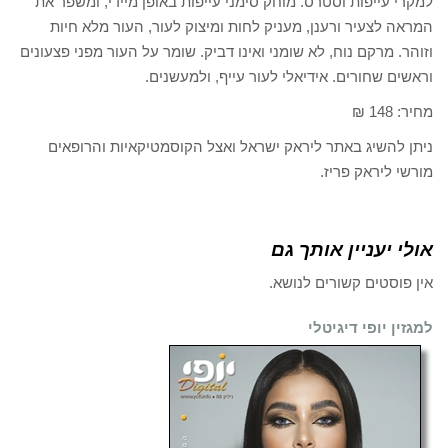
למקרי עייפות וסטרס. מוחק סימני עייפות באופן מיידי, ומשפר את
המראה לצעיר ורענן, מעניק לחות ומיצוק לעור, העור מלא חיות
וזוהר. מרקם נוח, לא שומני ואינו דביק. שומר על העור מפני פצעונים
וראשים שחורים. אידיאלי לעור עייף, ולמעשנים.
מחיר: 148 ₪
ניתן להשיג באתר ליראק ישראל ואצל הקוסמטיקאיות והרופאים
מורשי ליראק פריז.
אולי יעניין אותך גם
אין פוסטים קשורים לנושא.
למגזין יופי דיגיטלי