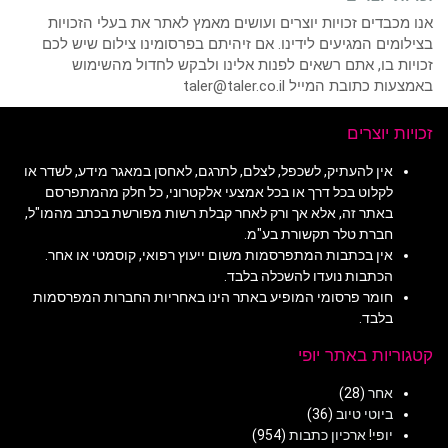
אנו מכבדים זכויות יוצרים ועושים מאמץ לאתר את בעלי הזכויות
בצילומים המגיעים לידינו. אם זיהיתם בפרסומינו צילום שיש לכם
זכויות בו, אתם רשאים לפנות אלינו ולבקש לחדול מהשימוש
באמצעות כתובת המייל taler@taler.co.il
זכויות יוצרים
אין להעתיק, לשכפל, לצלם, לתרגם, לאחסן במאגר מידע, לשדר או
לקלוט בכל דרך או בכל אמצעי אלקטרוני, כל חלק מהמתפרסם
באתר זה, אלא אך ורק לאחר קבלת רשות מפורשת בכתב מהמו"ל,
חברת טלר תקשורת בע"מ.
אין בכתבות המתפרסמות משום ייעוץ רפואי, קוסמטי או אחר.
הכתבות נועדו להשכלה בלבד.
חומר פרסומי המופיע באתר הינו באחריות החברות המפרסמות
בלבד.
קטגוריות באתר יופי
אחר
(28)
ביוטי טיוב
(36)
יופי! ארכיון כתבות
(954)