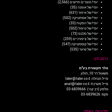
יופי! מוצרים חדשים
(2,566)
יופי! של אופנה
(35)
יופי! של איפור
(631)
יופי! של אסתטיקה
(502)
יופי! של הפקות
(33)
יופי! של טיפול
(502)
יופי! של סלבס
(73)
יופי! של ציפורניים
(259)
יופי! של קוסמטיקה
(547)
יופי! של שיער
(535)
כתובתנו
טלר תקשורת בע"מ
משעול דר 10, חולון
מייל הנהלה: taler@taler.co.il
מייל מערכת: anat@taler.co.il
טלפון (רב קווי): 03-6839666
פקס: 03-6839626
מדיניות האתר