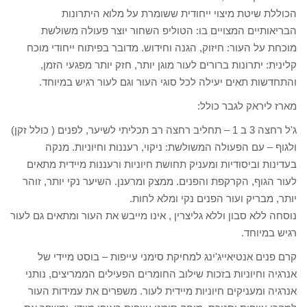
הכוללת שיטת מיצוי ייחודית ששומרת על מלוא היתרונות
הבריאותיים המצויים בו: הטוליפ השחור יוצר פעולה משולשת
מוכחת על העור: חיזוק, הגנה וחידוש. מדובר בפיתוח ייחודי מוכח
קלינית: יתרונות ברורים לעור מוגן יותר, חזק יותר מפגעי הזמן,
והתחדשות תאים יעילה לכל סוגי העור וגם לעור רגיש במיוחד.
מארז ליראק לגבר כולל:
ג'ל רחצה 3 ב 1 – תחליב רחצה רב תכליתי לשיער, לפנים ( כולל זקן)
ולגוף – עם הפעולה המשולשת: ניקוי, רעננות וחיוניות. מנקה
בעדינות וביסודיות ומעניק תחושת חיוניות ורעננות מיידית מתאים
לעור הגוף, הקרקפת והפנים. ממצק ומרענן. השיער נקי יותר, זוהר
יותר, מבריק ועור הפנים נקי ומלא לחות.
נוסחה ללא סבון וללא גליצרין , אינו מייבש את העור ומתאים גם לעור
רגיש במיוחד.
קרם פנים אנטיאייג'ינג למחיקת סימני עייפות – בוסט מיידי של
אנרגיה וחיוניות בזכות שילוב החומרים הפעילים הממריצים, נותני
אנרגיה ומעניקים חיוניות מיידית לעור. משפרים את עמידות העור