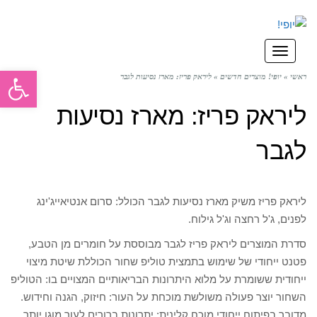
תפריט
פתח סרגל
ראשי
»
יופי! מוצרים חדשים
»
ליראק פריז: מארז נסיעות לגבר
ליראק פריז: מארז נסיעות
לגבר
ליראק פריז משיק מארז נסיעות לגבר הכולל: סרום אנטיאייג'ינג
לפנים, ג'ל רחצה וג'ל גילוח.
סדרת המוצרים ליראק פריז לגבר מבוססת על חומרים מן הטבע,
פטנט ייחודי של שימוש בתמצית טוליפ שחור הכוללת שיטת מיצוי
ייחודית ששומרת על מלוא היתרונות הבריאותיים המצויים בו: הטוליפ
השחור יוצר פעולה משולשת מוכחת על העור: חיזוק, הגנה וחידוש.
מדובר בפיתוח ייחודי מוכח קלינית: יתרונות ברורים לעור מוגן יותר,