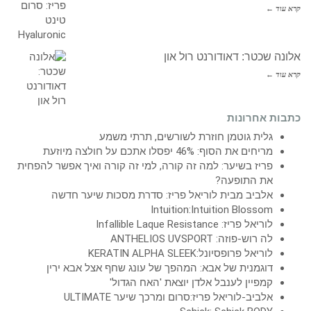
קרא עוד ←
אלונה שכטר: דאודורנט רול און
קרא עוד ←
כתבות אחרונות
גלית גוטמן חוזרת לשורשים, תרתי משמע
מריחים את הסוף: 46% יפסלו אתכם על חולצה מיוזעת
פריז בשיער: למה זה קורה, למי זה קורה ואיך אפשר להפחית
את התופעה?
אלביב מבית לוריאל פריז: סדרת מסכות שיער חדשה
Intuition:Intuition Blossom
לוריאל פריז: Infallible Laque Resistance
לה רוש-פוזה: ANTHELIOS UVSPORT
לוריאל פרופסיונל:KERATIN ALPHA SLEEK
דוגמנית של אבא: המהפך של עונג שחף אצל אבא ירין
קמפיין לענבל אלדן יוצאת 'האח הגדול'
אלביב-לוריאל פריז:סרום ומרכך שיער ULTIMATE