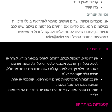
קבלת מגזין חינם
צרו קשר
זכויות יוצרים
אנו מכבדים זכויות יוצרים ועושים מאמץ לאתר את בעלי הזכויות
בצילומים המגיעים לידינו. אם זיהיתם בפרסומינו צילום שיש לכם
זכויות בו, אתם רשאים לפנות אלינו ולבקש לחדול מהשימוש
באמצעות כתובת המייל taler@taler.co.il
זכויות יוצרים
אין להעתיק, לשכפל, לצלם, לתרגם, לאחסן במאגר מידע, לשדר או
לקלוט בכל דרך או בכל אמצעי אלקטרוני, כל חלק מהמתפרסם
באתר זה, אלא אך ורק לאחר קבלת רשות מפורשת בכתב מהמו"ל,
חברת טלר תקשורת בע"מ.
אין בכתבות המתפרסמות משום ייעוץ רפואי, קוסמטי או אחר.
הכתבות נועדו להשכלה בלבד.
חומר פרסומי המופיע באתר הינו באחריות החברות המפרסמות
בלבד.
קטגוריות באתר יופי