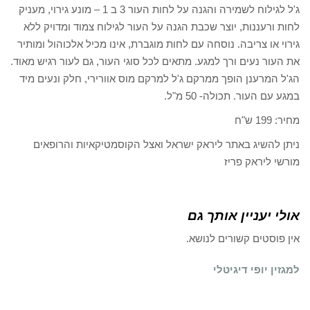
ג'ל לגילוח לשמירה והגנה על לחות העור 3 ב 1 – מונע גירוי, מעניק
לחות ורעננות, יוצר שכבת הגנה על העור לגילוח צמוד ומדויק ללא
גירוי או צריבה. נוסחה עם לחות מוגברת, אינו מכיל אלכוהול ומותיר
את העור נעים ורך למגע. מתאים לכל סוגי העור, גם לעור רגיש מאוד.
הג'ל המרענן הופך ממרקם ג'ל למרקם מוס אוורירי, חלק ונעים מיד
במגע עם העור. תכולה- 50 מ"ל.
מחיר: 199 ש"ח
ניתן להשיג באתר ליראק ישראל ואצל הקוסמטיקאיות והרופאים
מורשי ליראק פריז
אולי יעניין אותך גם
אין פוסטים קשורים לנושא.
למגזין יופי דיגיטלי