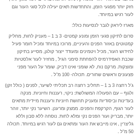
חזק יותר מפגעי הזמן, והתחדשות תאים יעילה לכל סוגי העור וגם
לעור רגיש במיוחד.
מארז ליראק לגבר לנסיעות כולל:
סרום לתיקון פגעי הזמן ומונע קמטים- 3 ב 1 – מעניק לחות, מחליק
קמטוטים באזור הפנים והעיניים, מרוכז במיוחד ומכיל חומר פעיל
לחידוש העור, מכיל ויטמינים ומעודד ייצור קולגן, מסייע בתיקון
שכבת האפידרמיס להפחתת סימני הגיל , מחזיר לעור אלסטיות
ומוצקות. מרקם נוח, לא שומני ואינו דביק. שומר על העור מפני
פצעונים וראשים שחורים. תכולה- 100 מ"ל .
ג'ל רחצה 3 ב 1 – תחליב רחצה רב תכליתי לשיער, לפנים ( כולל זקן)
ולגוף – עם הפעולה המשולשת: ניקוי, רעננות וחיוניות. מנקה
בעדינות וביסודיות ומעניק תחושת חיוניות ורעננות מיידית מתאים
לעור הגוף, הקרקפת והפנים. ממצק ומרענן. השיער נקי יותר, זוהר
יותר, מבריק ועור הפנים נקי ומלא לחות. נוסחה ללא סבון וללא
גליצרין , אינו מייבש את העור ומתאים גם לעור רגיש במיוחד. תכולה
50 מ"ל .