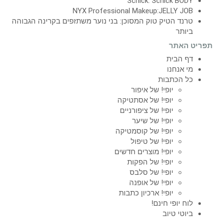
Schick: Schick BODY
NYX Professional Makeup:JELLY JOB
טרנד הטיק טוק המסוכן: בני נוער משתזפים בקרינה הגבוהה
ביותר
תפריט האתר
דף הבית
מי אנחנו
כל הכתבות
יופי! של איפור
יופי! של אסתטיקה
יופי! של ציפורניים
יופי! של שיער
יופי! של קוסמטיקה
יופי! של טיפול
יופי! מוצרים חדשים
יופי! של הפקות
יופי! של סלבס
יופי! של אופנה
יופי! ארכיון כתבות
לוח יופי חינם!
ביוטי טיוב