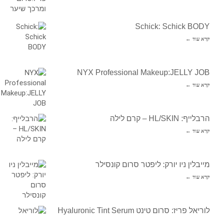
Schick: Schick BODY
קרא עוד ←
NYX Professional Makeup:JELLY JOB
קרא עוד ←
הרבלייף: HL/SKIN – קרם לילה
קרא עוד ←
מייבלין ניו יורק: ליפטר סרום קונסילר
קרא עוד ←
לוריאל פריז: סרום טינט Hyaluronic Tint Serum