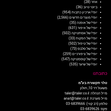
אחר
(28)
ביוטי טיוב
(36)
יופי! ארכיון כתבות
(954)
יופי! מוצרים חדשים
(2,566)
יופי! של אופנה
(35)
יופי! של איפור
(631)
יופי! של אסתטיקה
(502)
יופי! של הפקות
(33)
יופי! של טיפול
(502)
יופי! של סלבס
(73)
יופי! של ציפורניים
(259)
יופי! של קוסמטיקה
(547)
יופי! של שיער
(535)
כתובתנו
טלר תקשורת בע"מ
משעול דר 10, חולון
מייל הנהלה: taler@taler.co.il
מייל מערכת: anat@taler.co.il
טלפון (רב קווי): 03-6839666
פקס: 03-6839626