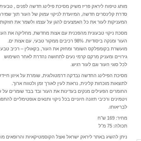
מותג טיפוח ליראק פריז משיק מסיכת פילינג חדשה לפנים , טבעית 
סדרת קלינסרים חדשה, המיועדת לניקוי עמוק של העור תוך שמירה
המעניקות לעור את כל האמצעים להגן על עצמו ולשמר את חוזקותיו
מסכת ניקוי טבעונית מהפכנית עם אצות מחדשת, מחליקה את העור
העור ומנקה ביסודיות. 98% רכיבים ממקור טבעי, עם אצות ים.
מועשרת בקומפלקס השומר ומחזק את העור, בקאולין – רכיב טבעי ס
גירויים ומעניק מרקם קרמי נעים לתחושה נהדרת לאחר השימוש
לכל סוגי העור וגם לעור רגיש.
מסיכת הפילינג החדשה נבדקה דרמטולוגית, שומרת על איזון חייד
לתוצאות מוכחות קלינית, נראות לעין לאורך זמן ולטווח ארוך.
החומרים הפעילים מנקים בעדינות את העור ובד בבד שומרים על ש
ויטמינים ורכיבי תזונה חיוניים בכל ניקוי ותנאים אופטימליים להת
לבריאותו.
מחיר: 169 ש"ח
תכולה: 75 מ"ל
ניתן להשיג באתר ליראק ישראל ואצל הקוסמטיקאיות והרופאים מור