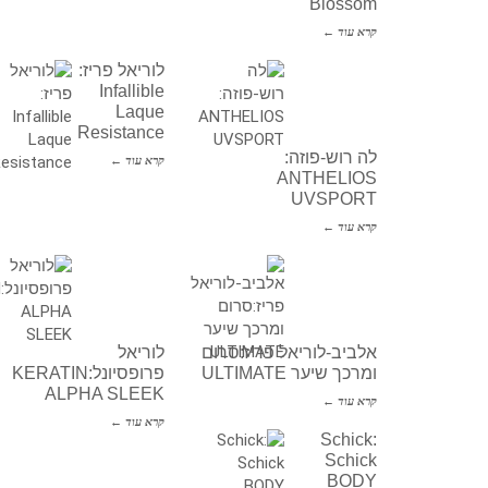
Blossom
קרא עוד ←
לוריאל פריז:
Infallible
Laque
Resistance
לה רוש-פוזה:
קרא עוד ←
ANTHELIOS
UVSPORT
קרא עוד ←
אלביב-לוריאל פריז:סרום
לוריאל
ומרכך שיער ULTIMATE
פרופסיונל:KERATIN
ALPHA SLEEK
קרא עוד ←
קרא עוד ←
Schick:
Schick
BODY