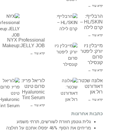
קרא עוד ←
הרבלייף:
HL/SKIN –
קרם לילה
קרא עוד ←
NYX Professional
מייבלין ניו
Makeup:JELLY JOB
יורק: ליפטר
קרא עוד ←
סרום
קונסילר
קרא עוד ←
אלונה שכטר:
לוריאל פריז:
דאודורנט
סרום טינט
רול און
Hyaluronic
Tint Serum
קרא עוד ←
קרא עוד ←
כתבות אחרונות
גלית גוטמן חוזרת לשורשים, תרתי משמע
מריחים את הסוף: 46% יפסלו אתכם על חולצה