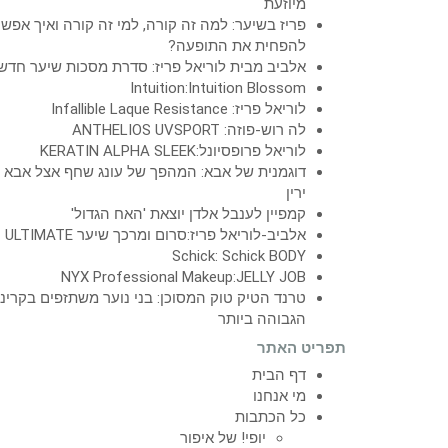
מיוזעת
פריז בשיער: למה זה קורה, למי זה קורה ואיך אפש
להפחית את התופעה?
אלביב מבית לוריאל פריז: סדרת מסכות שיער חדש
Intuition:Intuition Blossom
לוריאל פריז: Infallible Laque Resistance
לה רוש-פוזה: ANTHELIOS UVSPORT
לוריאל פרופסיונל:KERATIN ALPHA SLEEK
דוגמנית של אבא: המהפך של עונג שחף אצל אבא
ירין
קמפיין לענבל אלדן יוצאת 'האח הגדול'
אלביב-לוריאל פריז:סרום ומרכך שיער ULTIMATE
Schick: Schick BODY
NYX Professional Makeup:JELLY JOB
טרנד הטיק טוק המסוכן: בני נוער משתזפים בקרינ
הגבוהה ביותר
תפריט האתר
דף הבית
מי אנחנו
כל הכתבות
יופי! של איפור