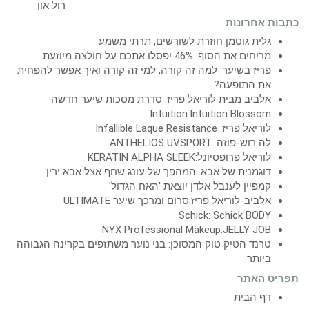
כתבות אחרונות
גלית גוטמן חוזרת לשורשים, תרתי משמע
מריחים את הסוף: 46% יפסלו אתכם על חולצה מיוזעת
פריז בשיער: למה זה קורה, למי זה קורה ואיך אפשר להפחית
את התופעה?
אלביב מבית לוריאל פריז: סדרת מסכות שיער חדשה
Intuition:Intuition Blossom
לוריאל פריז: Infallible Laque Resistance
לה רוש-פוזה: ANTHELIOS UVSPORT
לוריאל פרופסיונל:KERATIN ALPHA SLEEK
דוגמנית של אבא: המהפך של עונג שחף אצל אבא ירין
קמפיין לענבל אלדן יוצאת 'האח הגדול'
אלביב-לוריאל פריז:סרום ומרכך שיער ULTIMATE
Schick: Schick BODY
NYX Professional Makeup:JELLY JOB
טרנד הטיק טוק המסוכן: בני נוער משתזפים בקרינה הגבוהה
ביותר
תפריט האתר
דף הבית