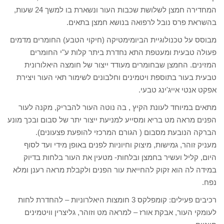
המחדירה חמצן לשלושת שכבות העור ונשארת בו למשך 24 שעות,
בהשראת פרס נובל לרפואה בנושא חמצן בתאים.
מבוסס על טכנולוגיית הביומימטיקה (חיקוי הטבע) החומרים מדמים
פעולה טבעית ומעטפת התא נחדרת ביתר קלות ע"י החומרים
המזינים. החמצן שבחומרים מעודד ייצור של חומצה היאלורונית
טבעית בעור בתוספת ויטמינים וחלבונים לשימור תאי העור ויצירת
אפקט אנטי אייג'ינג טבעי.
מתאים במיוחד לעונת הקיץ , בה נוטה העור להבריק, מקנה לעור
הפנים מראה מט בריא ומסייע למניעת ייצור יתר של סבום ובכך מונע
הברקה הנובעת מסבום ( הגורם המרכזי להופעת פצעונים).
מעניק זוהר, גמישות, מיצוק וחיוניות לפנים באופן מידי ועד לסוף
היום, קליל ועשיר בחמצן ובלחות- מטעין את העור בלחות בדיוק
במידה לה הוא זקוק להחייאת עור הפנים ולקבלת מראה רענן ומלא
נפח.
רכיבים פעילים: קומפלקס 3 חומצות היאלרוניות – להחדרת לחות
לעומקי העור, אבקת אורז – למראה מט וזוהר, גליצרין וויטמינים