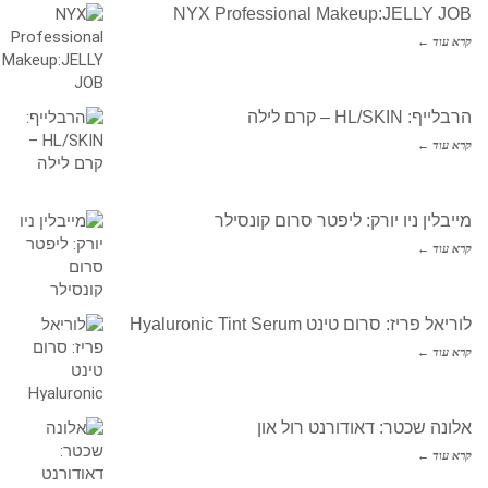
NYX Professional Makeup:JELLY JOB
קרא עוד ←
הרבלייף: HL/SKIN – קרם לילה
קרא עוד ←
מייבלין ניו יורק: ליפטר סרום קונסילר
קרא עוד ←
לוריאל פריז: סרום טינט Hyaluronic Tint Serum
קרא עוד ←
אלונה שכטר: דאודורנט רול און
קרא עוד ←