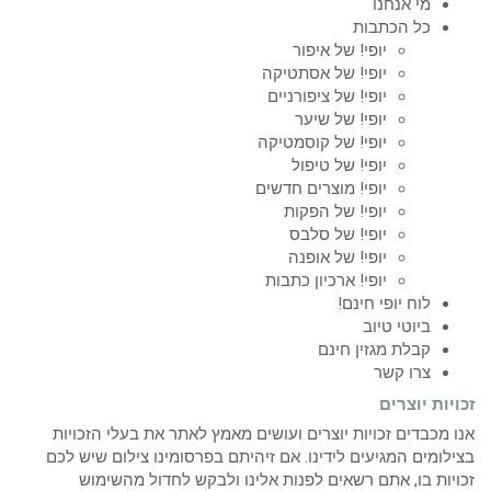
מי אנחנו
כל הכתבות
יופי! של איפור
יופי! של אסתטיקה
יופי! של ציפורניים
יופי! של שיער
יופי! של קוסמטיקה
יופי! של טיפול
יופי! מוצרים חדשים
יופי! של הפקות
יופי! של סלבס
יופי! של אופנה
יופי! ארכיון כתבות
לוח יופי חינם!
ביוטי טיוב
קבלת מגזין חינם
צרו קשר
זכויות יוצרים
אנו מכבדים זכויות יוצרים ועושים מאמץ לאתר את בעלי הזכויות
בצילומים המגיעים לידינו. אם זיהיתם בפרסומינו צילום שיש לכם
זכויות בו, אתם רשאים לפנות אלינו ולבקש לחדול מהשימוש