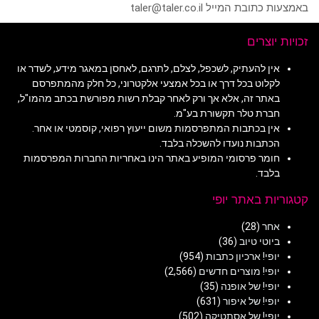
באמצעות כתובת המייל taler@taler.co.il
זכויות יוצרים
אין להעתיק, לשכפל, לצלם, לתרגם, לאחסן במאגר מידע, לשדר או
לקלוט בכל דרך או בכל אמצעי אלקטרוני, כל חלק מהמתפרסם
באתר זה, אלא אך ורק לאחר קבלת רשות מפורשת בכתב מהמו"ל,
חברת טלר תקשורת בע"מ.
אין בכתבות המתפרסמות משום ייעוץ רפואי, קוסמטי או אחר.
הכתבות נועדו להשכלה בלבד.
חומר פרסומי המופיע באתר הינו באחריות החברות המפרסמות
בלבד.
קטגוריות באתר יופי
אחר
(28)
ביוטי טיוב
(36)
יופי! ארכיון כתבות
(954)
יופי! מוצרים חדשים
(2,566)
יופי! של אופנה
(35)
יופי! של איפור
(631)
יופי! של אסתטיקה
(502)