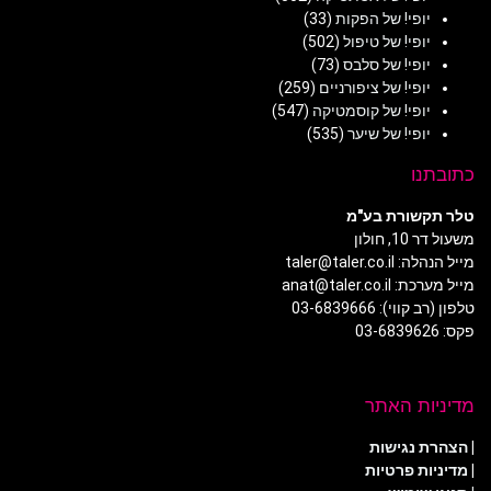
יופי! של הפקות
(33)
יופי! של טיפול
(502)
יופי! של סלבס
(73)
יופי! של ציפורניים
(259)
יופי! של קוסמטיקה
(547)
יופי! של שיער
(535)
כתובתנו
טלר תקשורת בע"מ
משעול דר 10, חולון
מייל הנהלה: taler@taler.co.il
מייל מערכת: anat@taler.co.il
טלפון (רב קווי): 03-6839666
פקס: 03-6839626
מדיניות האתר
|
הצהרת נגישות
|
מדיניות פרטיות