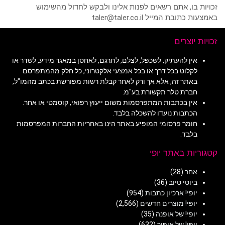
זכויות בו, אתם רשאים לפנות אלינו ולבקש לחדול מהשימוש
באמצעות כתובת המייל taler@taler.co.il
זכויות יוצרים
אין להעתיק, לשכפל, לצלם, לתרגם, לאחסן במאגר מידע, לשדר או
לקלוט בכל דרך או בכל אמצעי אלקטרוני, כל חלק מהמתפרסם
באתר זה, אלא אך ורק לאחר קבלת רשות מפורשת בכתב מהמו"ל,
חברת טלר תקשורת בע"מ.
אין בכתבות המתפרסמות משום ייעוץ רפואי, קוסמטי או אחר.
הכתבות נועדו להשכלה בלבד.
חומר פרסומי המופיע באתר הינו באחריות החברות המפרסמות
בלבד.
קטגוריות באתר יופי
אחר
(28)
ביוטי טיוב
(36)
יופי! ארכיון כתבות
(954)
יופי! מוצרים חדשים
(2,566)
יופי! של אופנה
(35)
יופי! של איפור
(632)