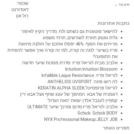
קרא עוד ←
כתבות אחרונות
להישאר פוטוגנית גם כשחם ולח: מדריך הקיץ לאיפור
גלית גוטמן חוזרת לשורשים, תרתי משמע
מריחים את הסוף: 46% יפסלו אתכם על חולצה מיוזעת
פריז בשיער: למה זה קורה, למי זה קורה ואיך אפשר להפחית
את התופעה?
אלביב מבית לוריאל פריז: סדרת מסכות שיער חדשה
Intuition:Intuition Blossom
לוריאל פריז: Infallible Laque Resistance
לה רוש-פוזה: ANTHELIOS UVSPORT
לוריאל פרופסיונל:KERATIN ALPHA SLEEK
דוגמנית של אבא: המהפך של עונג שחף אצל אבא ירין
קמפיין לענבל אלדן יוצאת 'האח הגדול'
אלביב-לוריאל פריז:סרום ומרכך שיער ULTIMATE
Schick: Schick BODY
NYX Professional Makeup:JELLY JOB
תפריט האתר