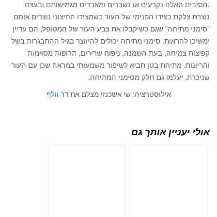
,הסיבים האלה נקרעים או נשברים ומאבדים מגמישותם ובעצם
נוצרת צלקת בצידו הפנימי של העור כשמצידו החיצוני נוצרים אותם
"סימני מתיחה" שגם כשיקבלו את צבע העור של המטופל, הם עדיין
ימשיכו להראות. סימני מתיחה יכולים להיווצר בגיל ההתבגרות בשל
קפיצות צמיחה, בעת השמנה, ניפוח שרירים, תרופות מסוימות
והריונות. מתיחת בטן תביא לשיפור משמעותי במראה שכן עם העור
שניכרת, יעלמו גם חלק מסימני המתיחה.
אילוסטרציה: שי אשכנזי מצלם את
דר וולף
אולי יעניין אותך גם