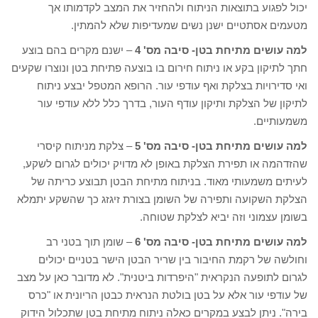
יכול לפגוע בתוצאות הניתוח ולהחזיר את המצב לקדמותו אך
מטעמים אסתטיים ישנן נשים שמעדיפות שלא להמתין.
למה עושים מתיחת בטן- סיבה מס' 4
– ישנם מקרים בהם בוצע
חתך לתיקון בקע או ניתוח חירום בו בוצעה פתיחת בטן ונוצרו שקעים
ואי סדירויות בצלקת ואף עודפי עור. הרופא המטפל יבצע ניתוח
לתיקון של הצלקת ותיקון עודף העור, בדרך כלל ללא עודפי עור
משמעותיים.
למה עושים מתיחת בטן- סיבה מס' 5
– צלקת מניתוח קיסרי
שהזדהמה או תפירת הצלקת באופן לא מדויק יכולים לגרום לשקע,
לעיתים משמעותי מאוד. בניתוח מתיחת הבטן תבוצע כריתה של
הצלקת השקועה ותפירה של השומן בצורת זיגזג כך שהשקע יתמלא
בשומן עצמוני וזה יביא לצלקת שטוחה.
למה עושים מתיחת בטן- סיבה מס' 6
– שומן תוך בטני רב
וחולשה של רקמת החיבור בין שריר הבטן הישר בטניים יכולים
לגרום לתופעה הנקראית "היפרדות ביטנית". לא מדובר כאן על מצב
של עודפי עור אלא על בטן בולטת הנראית כבטן הריונית או "כרס
בירה". ניתן לבצע במקרים כאלה ניתוח מתיחת בטן שתכלול הידוק