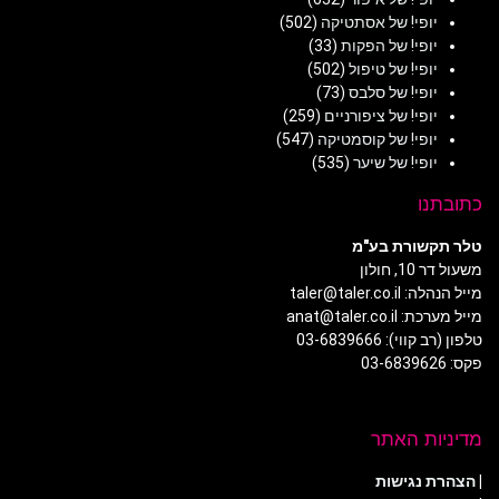
יופי! של אסתטיקה
(502)
יופי! של הפקות
(33)
יופי! של טיפול
(502)
יופי! של סלבס
(73)
יופי! של ציפורניים
(259)
יופי! של קוסמטיקה
(547)
יופי! של שיער
(535)
כתובתנו
טלר תקשורת בע"מ
משעול דר 10, חולון
מייל הנהלה: taler@taler.co.il
מייל מערכת: anat@taler.co.il
טלפון (רב קווי): 03-6839666
פקס: 03-6839626
מדיניות האתר
|
הצהרת נגישות