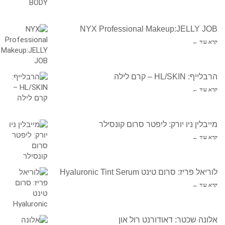
NYX Professional Makeup:JELLY JOB
קרא עוד ←
הרבלייף: HL/SKIN – קרם לילה
קרא עוד ←
מייבלין ניו יורק: ליפטר סרום קונסילר
קרא עוד ←
לוריאל פריז: סרום טינט Hyaluronic Tint Serum
קרא עוד ←
אלונה שכטר: דאודורנט רול און