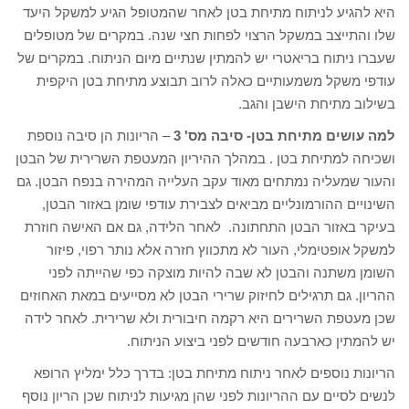
היא להגיע לניתוח מתיחת בטן לאחר שהמטופל הגיע למשקל היעד
שלו והתייצב במשקל הרצוי לפחות חצי שנה. במקרים של מטופלים
שעברו ניתוח בריאטרי יש להמתין שנתיים מיום הניתוח. במקרים של
עודפי משקל משמעותיים כאלה לרוב תבוצע מתיחת בטן היקפית
בשילוב מתיחת הישבן והגב.
למה עושים מתיחת בטן- סיבה מס' 3
– הריונות הן סיבה נוספת
ושכיחה למתיחת בטן . במהלך ההיריון המעטפת השרירית של הבטן
והעור שמעליה נמתחים מאוד עקב העלייה המהירה בנפח הבטן. גם
השינויים ההורמונליים מביאים לצבירת עודפי שומן באזור הבטן,
בעיקר באזור הבטן התחתונה. לאחר הלידה, גם אם האישה חוזרת
למשקל אופטימלי, העור לא מתכווץ חזרה אלא נותר רפוי, פיזור
השומן משתנה והבטן לא שבה להיות מוצקה כפי שהייתה לפני
ההריון. גם תרגילים לחיזוק שרירי הבטן לא מסייעים במאת האחוזים
שכן מעטפת השרירים היא רקמה חיבורית ולא שרירית. לאחר לידה
יש להמתין כארבעה חודשים לפני ביצוע הניתוח.
הריונות נוספים לאחר ניתוח מתיחת בטן: בדרך כלל ימליץ הרופא
לנשים לסיים עם ההריונות לפני שהן מגיעות לניתוח שכן הריון נוסף