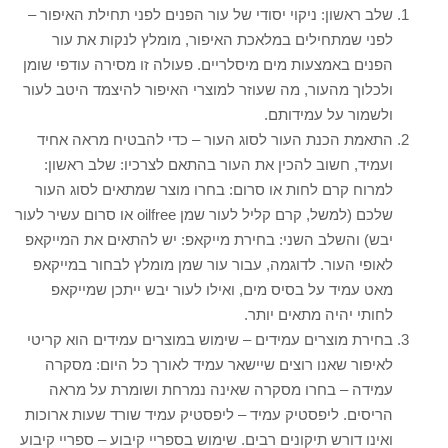
שלב ראשון: ניקוי יסודי של עור הפנים לפני תחילת האיפור –
לפני שמתחילים במלאכת האיפור, מומלץ לנקות את עור
הפנים באמצעות מים מיסלריים. פעולה זו מסירה עודפי שומן
ולכלוך מהעור, מה שעוזר למוצרי האיפור להיצמד היטב לעור
ולשמור על עמידותם.
התאמת הכנת העור לסוג העור – כדי להבטיח מראה אחיד
ועמיד, חשוב להכין את העור בהתאם לצרכיו: שלב ראשון:
למרוח קרם לחות או סרום: בחרו מוצר שמתאים לסוג העור
שלכם (למשל, קרם קליל לעור שמן oilfree או סרום עשיר לעור
יבש) והשלב השני: בחירת מייקאפ: יש להתאים את המייקאפ
לאופי העור. לדוגמה, עבור עור שמן מומלץ לבחור במייקאפ
מאט עמיד על בסיס מים, ואילו לעור יבש ייתכן שמייקאפ
לחותי יהיה מתאים יותר.
בחירת מוצרים עמידים – שימוש במוצרים עמידים הוא קריטי
לאיפור שאנו רוצים שיישאר עמיד לאורך כל היום: מסקרה
עמידה – בחרו מסקרה שאינה נמרחת ושומרת על מראה
הריסים. ליפסטיק עמיד – ליפסטיק עמיד שורד שעות ארוכות
ואינו דורש תיקונים רבים. שימוש בספריי קיבוע – ספריי קיבוע