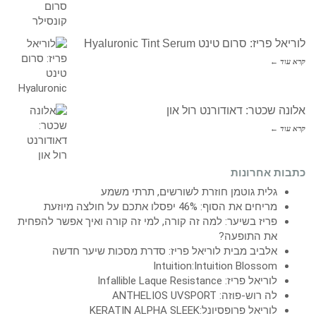
לוריאל פריז: סרום טינט Hyaluronic Tint Serum
קרא עוד ←
אלונה שכטר: דאודורנט רול און
קרא עוד ←
כתבות אחרונות
גלית גוטמן חוזרת לשורשים, תרתי משמע
מריחים את הסוף: 46% יפסלו אתכם על חולצה מיוזעת
פריז בשיער: למה זה קורה, למי זה קורה ואיך אפשר להפחית
את התופעה?
אלביב מבית לוריאל פריז: סדרת מסכות שיער חדשה
Intuition:Intuition Blossom
לוריאל פריז: Infallible Laque Resistance
לה רוש-פוזה: ANTHELIOS UVSPORT
לוריאל פרופסיונל:KERATIN ALPHA SLEEK