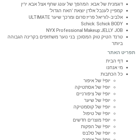
דוגמנית של אבא: המהפך של עונג שחף אצל אבא ירין
קמפיין לענבל אלדן יוצאת 'האח הגדול'
אלביב-לוריאל פריז:סרום ומרכך שיער ULTIMATE
Schick: Schick BODY
NYX Professional Makeup:JELLY JOB
טרנד הטיק טוק המסוכן: בני נוער משתזפים בקרינה הגבוהה
ביותר
תפריט האתר
דף הבית
מי אנחנו
כל הכתבות
יופי! של איפור
יופי! של אסתטיקה
יופי! של ציפורניים
יופי! של שיער
יופי! של קוסמטיקה
יופי! של טיפול
יופי! מוצרים חדשים
יופי! של הפקות
יופי! של סלבס
יופי! של אופנה