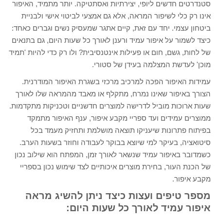
סטנדרטים חדשים ליופי, יצירתיות ואסתטיקה. יותר מתמיד, האיפור
אינו רק כלי לשיפור המראה, אלא גם אמצעי לביטוי אישי ולבניית
ביטחון עצמי. יחד עם זאת, קיים אתגר שמעסיק נשים וגברים כאחד:
כיצד לשמור על איפור עמיד ורענן לאורך כל שעות היום, גם בתנאים
של לחות, גשם, חום או פעילות אינטנסיבית? ולו רק כדי להיות 'תמיד
מוכן' לעדשת המצלמה בעידן של סטורי.
עמידות האיפור הפכה למרכיב מרכזי בשגרת האיפור המודרנית.
הצורך באיפור שאינו נמרח, מתקלף או מאבד מהמראה שלו לאורך
שעות ארוכות מוביל לדרישה למוצרים חדשניים וטכניקות מתקדמות.
ממוצרים עמידים ועד ספריי מקבע איפור, ענף האיפור מתמקד
בפיתוח פתרונות שיעניקו תוצאה מושלמת ותחזיק מעמד בכל
סיטואציה, בעיקר למי שיוצא בבוקר לעבודה וחוזר בשעות הערב.
כשמדובר באיפור עמיד שנשאר לאורך זמן, המפתח הוא שילוב נכון
של הכנת העור, בחירת מוצרים איכותיים לצד שימוש נכון בספריי
מקבע איפור.
מספר טיפים ועצות כיצד ניתן להשיג מראה
איפור עמיד לאורך כל שעות היום: