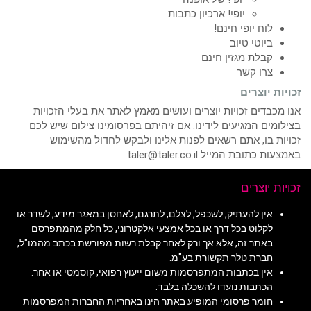
יופי! ארכיון כתבות
לוח יופי חינם!
ביוטי טיוב
קבלת מגזין חינם
צרו קשר
זכויות יוצרים
אנו מכבדים זכויות יוצרים ועושים מאמץ לאתר את בעלי הזכויות
בצילומים המגיעים לידינו. אם זיהיתם בפרסומינו צילום שיש לכם
זכויות בו, אתם רשאים לפנות אלינו ולבקש לחדול מהשימוש
באמצעות כתובת המייל taler@taler.co.il
זכויות יוצרים
אין להעתיק, לשכפל, לצלם, לתרגם, לאחסן במאגר מידע, לשדר או
לקלוט בכל דרך או בכל אמצעי אלקטרוני, כל חלק מהמתפרסם
באתר זה, אלא אך ורק לאחר קבלת רשות מפורשת בכתב מהמו"ל,
חברת טלר תקשורת בע"מ.
אין בכתבות המתפרסמות משום ייעוץ רפואי, קוסמטי או אחר.
הכתבות נועדו להשכלה בלבד.
חומר פרסומי המופיע באתר הינו באחריות החברות המפרסמות