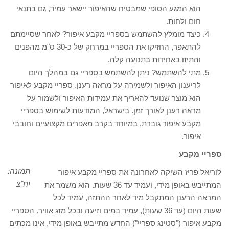
הוא המגע הסופי שמבטיח שהאיפור יישאר עמיד, גם בתנאי
חום ולחות.
כיצד מומלץ להשתמש בספריי מקבע איפור? לאחר שסיימתם
להתאפר, החזיקו את הספריי במרחק של כ-30 ס"מ מהפנים
והתיזו באחידות בתנועה קלה.
מתי להשתמש? ניתן להשתמש בספריי גם במהלך היום
לריענון האיפור ולשמירה על מראה רענן. ספריי מקבע לאיפור
הוא מוצר שנועד להאריך את עמידות האיפור ולשמור על
מראה רענן לאורך זמן. בישראל, המודעות לשימוש בספריי
מקבע איפור גוברת, במיוחד בקרב מאפרים מקצועיים וחובבי
איפור.
ספריי מקבע
תמונה:
לוריאל פריז השיקה לאחרונה את ספריי מקבע איפור
יח"צ
המתייבש באופן מידי, ועמיד עד 36 שעות. הוא משמר את
המראה הרענן המתקבל מיד לאחר ההתזה, עמיד לכל
שעות היום (עד 36 שעות), עמיד במים וזיעה ובכל מזג אוויר. הספריי
מקבע איפור ("סטינג ספריי") החדש מתייבש באופן מידי, אינו מכתים