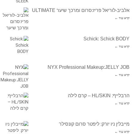
אלביב-לוריאל פריז:סרום ומרכך שיער ULTIMATE
קרא עוד ←
Schick: Schick BODY
קרא עוד ←
NYX Professional Makeup:JELLY JOB
קרא עוד ←
הרבלייף: HL/SKIN – קרם לילה
קרא עוד ←
מייבלין ניו יורק: ליפטר סרום קונסילר
קרא עוד ←