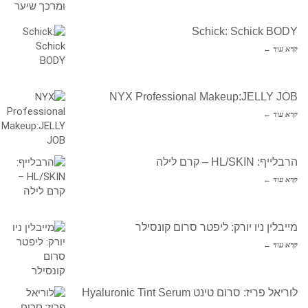
Schick: Schick BODY
קרא עוד ←
NYX Professional Makeup:JELLY JOB
קרא עוד ←
הרבלייף: HL/SKIN – קרם לילה
קרא עוד ←
מייבלין ניו יורק: ליפטר סרום קונסילר
קרא עוד ←
לוריאל פריז: סרום טינט Hyaluronic Tint Serum