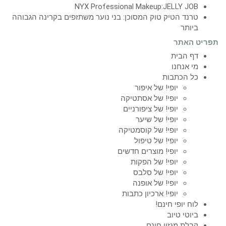
NYX Professional Makeup:JELLY JOB
טרנד הטיק טוק המסוכן: בני נוער משתזפים בקרינה הגבוהה
ביותר
תפריט האתר
דף הבית
מי אנחנו
כל הכתבות
יופי! של איפור
יופי! של אסתטיקה
יופי! של ציפורניים
יופי! של שיער
יופי! של קוסמטיקה
יופי! של טיפול
יופי! מוצרים חדשים
יופי! של הפקות
יופי! של סלבס
יופי! של אופנה
יופי! ארכיון כתבות
לוח יופי חינם!
ביוטי טיוב
קבלת מגזין חינם