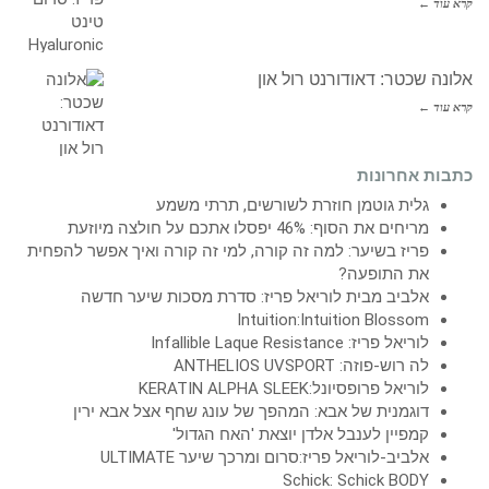
קרא עוד ←
אלונה שכטר: דאודורנט רול און
קרא עוד ←
כתבות אחרונות
גלית גוטמן חוזרת לשורשים, תרתי משמע
מריחים את הסוף: 46% יפסלו אתכם על חולצה מיוזעת
פריז בשיער: למה זה קורה, למי זה קורה ואיך אפשר להפחית
את התופעה?
אלביב מבית לוריאל פריז: סדרת מסכות שיער חדשה
Intuition:Intuition Blossom
לוריאל פריז: Infallible Laque Resistance
לה רוש-פוזה: ANTHELIOS UVSPORT
לוריאל פרופסיונל:KERATIN ALPHA SLEEK
דוגמנית של אבא: המהפך של עונג שחף אצל אבא ירין
קמפיין לענבל אלדן יוצאת 'האח הגדול'
אלביב-לוריאל פריז:סרום ומרכך שיער ULTIMATE
Schick: Schick BODY