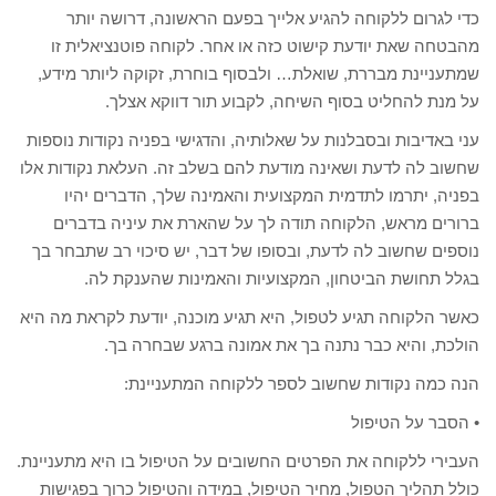
כדי לגרום ללקוחה להגיע אלייך בפעם הראשונה, דרושה יותר
מהבטחה שאת יודעת קישוט כזה או אחר. לקוחה פוטנציאלית זו
שמתעניינת מבררת, שואלת… ולבסוף בוחרת, זקוקה ליותר מידע,
על מנת להחליט בסוף השיחה, לקבוע תור דווקא אצלך.
עני באדיבות ובסבלנות על שאלותיה, והדגישי בפניה נקודות נוספות
שחשוב לה לדעת ושאינה מודעת להם בשלב זה. העלאת נקודות אלו
בפניה, יתרמו לתדמית המקצועית והאמינה שלך, הדברים יהיו
ברורים מראש, הלקוחה תודה לך על שהארת את עיניה בדברים
נוספים שחשוב לה לדעת, ובסופו של דבר, יש סיכוי רב שתבחר בך
בגלל תחושת הביטחון, המקצועיות והאמינות שהענקת לה.
כאשר הלקוחה תגיע לטפול, היא תגיע מוכנה, יודעת לקראת מה היא
הולכת, והיא כבר נתנה בך את אמונה ברגע שבחרה בך.
הנה כמה נקודות שחשוב לספר ללקוחה המתעניינת:
• הסבר על הטיפול
העבירי ללקוחה את הפרטים החשובים על הטיפול בו היא מתעניינת.
כולל תהליך הטפול, מחיר הטיפול, במידה והטיפול כרוך בפגישות