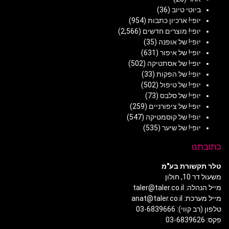
ביוטי טיוב
(36)
יופי! ארכיון כתבות
(954)
יופי! מוצרים חדשים
(2,566)
יופי! של אופנה
(35)
יופי! של איפור
(631)
יופי! של אסתטיקה
(502)
יופי! של הפקות
(33)
יופי! של טיפול
(502)
יופי! של סלבס
(73)
יופי! של ציפורניים
(259)
יופי! של קוסמטיקה
(547)
יופי! של שיער
(535)
כתובתנו
טלר תקשורת בע"מ
משעול דר 10, חולון
מייל הנהלה: taler@taler.co.il
מייל מערכת: anat@taler.co.il
טלפון (רב קווי): 03-6839666
פקס: 03-6839626