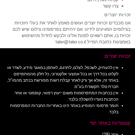
צרו קשר
זכויות יוצרים
אנו מכבדים זכויות יוצרים ועושים מאמץ לאתר את בעלי הזכויות
בצילומים המגיעים לידינו. אם זיהיתם בפרסומינו צילום שיש לכם
זכויות בו, אתם רשאים לפנות אלינו ולבקש לחדול מהשימוש
באמצעות כתובת המייל taler@taler.co.il
זכויות יוצרים
אין להעתיק, לשכפל, לצלם, לתרגם, לאחסן במאגר מידע, לשדר או
לקלוט בכל דרך או בכל אמצעי אלקטרוני, כל חלק מהמתפרסם
באתר זה, אלא אך ורק לאחר קבלת רשות מפורשת בכתב מהמו"ל,
חברת טלר תקשורת בע"מ.
אין בכתבות המתפרסמות משום ייעוץ רפואי, קוסמטי או אחר.
הכתבות נועדו להשכלה בלבד.
חומר פרסומי המופיע באתר הינו באחריות החברות המפרסמות
בלבד.
קטגוריות באתר יופי
אחר
(28)