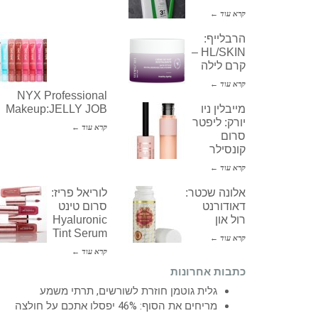
קרא עוד ←
הרבלייף:
HL/SKIN –
קרם לילה
קרא עוד ←
NYX Professional
מייבלין ניו
Makeup:JELLY JOB
יורק: ליפטר
קרא עוד ←
סרום
קונסילר
קרא עוד ←
אלונה שכטר:
לוריאל פריז:
דאודורנט
סרום טינט
רול און
Hyaluronic
Tint Serum
קרא עוד ←
קרא עוד ←
כתבות אחרונות
גלית גוטמן חוזרת לשורשים, תרתי משמע
מריחים את הסוף: 46% יפסלו אתכם על חולצה