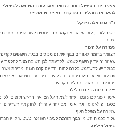
אפשרויות הטיפול בעור הצוואר מוגבלות בהשוואה לטיפולי הפ
להאט את תהליכי ההזדקנות. טיפים שימושיים
ד"ר גרסיאלה פינקל
חשוב לזכור, עור הצוואר מתקמט מהר יחסית לעור הפנים. מתחת לעו
שניים.
שמירה על העור
הצוואר בדומה לאזורים בגוף שאינם מכוסים בבגד, חשופים לקרינ
שאזור זה עדיין חשוף לשמש ולקרינתה לכן חשובה מאד להקפיד על מרי
בבוקר יש להשתמש בקרם לחות יחד עם קרם הגנה ומריחת משחות הז
את עור הצוואר באמצעות סבון ג'ל עדין. ניקוי עור הצוואר באמצעו
ויסודית יותר מאשר תחליב ניקוי עדין.
יציבה נכונה ביום ובלילה
אימון גופני קבוע ונכון יעזור לשמור על הצוואר והראש זקופים, לכן
בסגנון פילאטיס ויוגה. אימון מסוג זה עוזר לנו לחזק את השרירים ו
שמירה על משקל הגוף
עליה בכמות השומן בגוף תורמת לעיבוי הצוואר וטשטוש קוויו הברו
טיפול פילינג