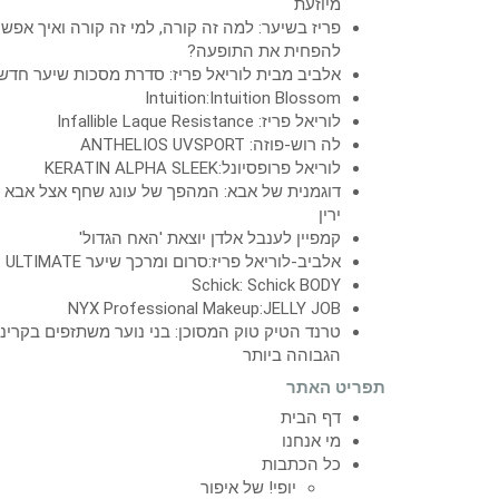
מיוזעת
פריז בשיער: למה זה קורה, למי זה קורה ואיך אפש
להפחית את התופעה?
אלביב מבית לוריאל פריז: סדרת מסכות שיער חדש
Intuition:Intuition Blossom
לוריאל פריז: Infallible Laque Resistance
לה רוש-פוזה: ANTHELIOS UVSPORT
לוריאל פרופסיונל:KERATIN ALPHA SLEEK
דוגמנית של אבא: המהפך של עונג שחף אצל אבא
ירין
קמפיין לענבל אלדן יוצאת 'האח הגדול'
אלביב-לוריאל פריז:סרום ומרכך שיער ULTIMATE
Schick: Schick BODY
NYX Professional Makeup:JELLY JOB
טרנד הטיק טוק המסוכן: בני נוער משתזפים בקרינ
הגבוהה ביותר
תפריט האתר
דף הבית
מי אנחנו
כל הכתבות
יופי! של איפור