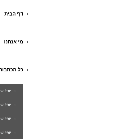
דף הבית
מי אנחנו
כל הכתבות
יופי! ש
יופי! 
יופי! ש
יופי! ש