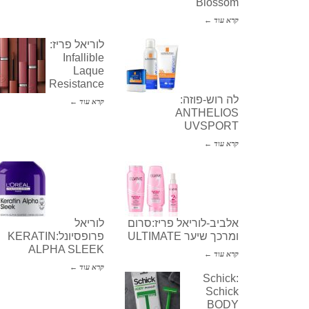
Blossom
קרא עוד ←
לוריאל פריז:
Infallible
Laque
Resistance
לה רוש-פוזה:
קרא עוד ←
ANTHELIOS
UVSPORT
קרא עוד ←
אלביב-לוריאל פריז:סרום
לוריאל
ומרכך שיער ULTIMATE
פרופסיונל:KERATIN
ALPHA SLEEK
קרא עוד ←
קרא עוד ←
Schick:
Schick
BODY