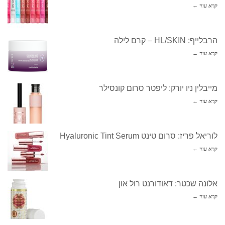
קרא עוד ←
הרבלייף: HL/SKIN – קרם לילה
קרא עוד ←
מייבלין ניו יורק: ליפטר סרום קונסילר
קרא עוד ←
לוריאל פריז: סרום טינט Hyaluronic Tint Serum
קרא עוד ←
אלונה שכטר: דאודורנט רול און
קרא עוד ←