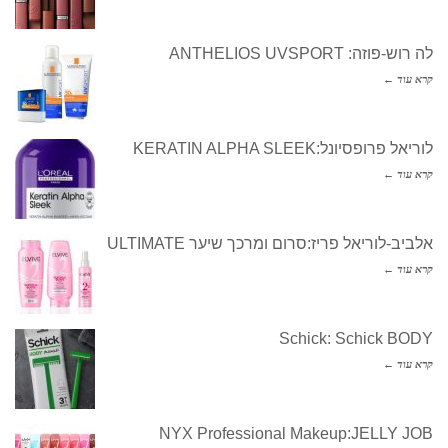
לה רוש-פוזה: ANTHELIOS UVSPORT
קרא עוד ←
לוריאל פרופסיונל:KERATIN ALPHA SLEEK
קרא עוד ←
אלביב-לוריאל פריז:סרום ומרכך שיער ULTIMATE
קרא עוד ←
Schick: Schick BODY
קרא עוד ←
NYX Professional Makeup:JELLY JOB