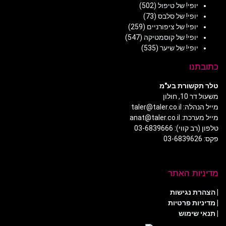
יופי! של טיפול
(502)
יופי! של סלבס
(73)
יופי! של ציפורניים
(259)
יופי! של קוסמטיקה
(547)
יופי! של שיער
(535)
כתובתנו
טלר תקשורת בע"מ
משעול דר 10, חולון
מייל הנהלה: taler@taler.co.il
מייל מערכת: anat@taler.co.il
טלפון (רב קווי): 03-6839666
פקס: 03-6839626
מדיניות האתר
|
הצהרת נגישות
|
מדיניות פרטיות
| תנאי שימוש