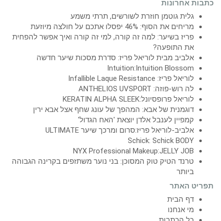
כתבות אחרונות
גלית גוטמן חוזרת לשורשים, תרתי משמע
מריחים את הסוף: 46% יפסלו אתכם על חולצה מיוזעת
פריז בשיער: למה זה קורה, למי זה קורה ואיך אפשר להפחית
את התופעה?
אלביב מבית לוריאל פריז: סדרת מסכות שיער חדשה
Intuition:Intuition Blossom
לוריאל פריז: Infallible Laque Resistance
לה רוש-פוזה: ANTHELIOS UVSPORT
לוריאל פרופסיונל:KERATIN ALPHA SLEEK
דוגמנית של אבא: המהפך של עונג שחף אצל אבא ירין
קמפיין לענבל אלדן יוצאת 'האח הגדול'
אלביב-לוריאל פריז:סרום ומרכך שיער ULTIMATE
Schick: Schick BODY
NYX Professional Makeup:JELLY JOB
טרנד הטיק טוק המסוכן: בני נוער משתזפים בקרינה הגבוהה
ביותר
תפריט האתר
דף הבית
מי אנחנו
כל הכתבות