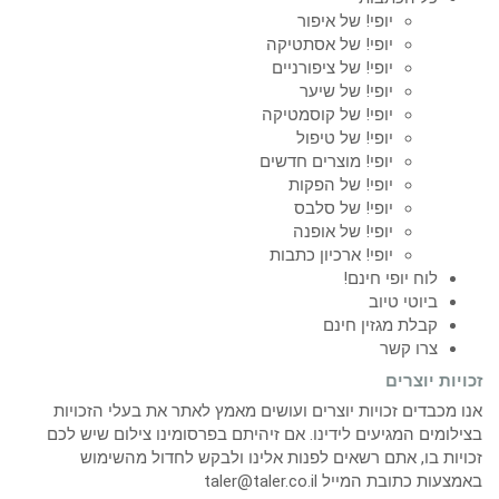
יופי! של איפור
יופי! של אסתטיקה
יופי! של ציפורניים
יופי! של שיער
יופי! של קוסמטיקה
יופי! של טיפול
יופי! מוצרים חדשים
יופי! של הפקות
יופי! של סלבס
יופי! של אופנה
יופי! ארכיון כתבות
לוח יופי חינם!
ביוטי טיוב
קבלת מגזין חינם
צרו קשר
זכויות יוצרים
אנו מכבדים זכויות יוצרים ועושים מאמץ לאתר את בעלי הזכויות
בצילומים המגיעים לידינו. אם זיהיתם בפרסומינו צילום שיש לכם
זכויות בו, אתם רשאים לפנות אלינו ולבקש לחדול מהשימוש
באמצעות כתובת המייל taler@taler.co.il