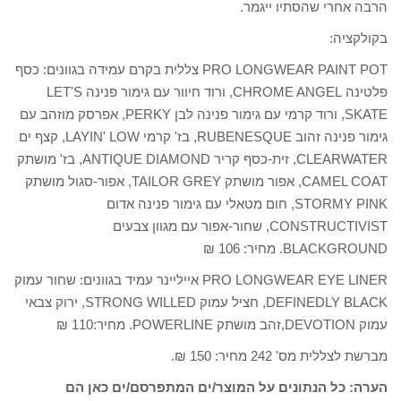
הרבה אחרי שהסתיו ייגמר.
בקולקציה:
PRO LONGWEAR PAINT POT צללית בקרם עמידה בגוונים: כסף
פלטינה CHROME ANGEL, ורוד חיוור עם גימור פנינה LET'S
SKATE, ורוד קרמי עם גימור פנינה לבן PERKY, אפרסק מוזהב עם
גימור פנינה זהוב RUBENESQUE, בז' קרמי LAYIN' LOW, קצף ים
CLEARWATER, זית-כסף קריר ANTIQUE DIAMOND, בז' מושתק
CAMEL COAT, אפור מושתק TAILOR GREY, אפור-סגול מושתק
STORMY PINK, חום מטאלי עם גימור פנינה אדום
CONSTRUCTIVIST, שחור-אפור עם מגוון צבעים
BLACKGROUND. מחיר: 106 ₪
PRO LONGWEAR EYE LINER אייליינר עמיד בגוונים: שחור עמוק
DEFINEDLY BLACK, חציל עמוק STRONG WILLED, ירוק צבאי
עמוק DEVOTION,זהב מושתק POWERLINE. מחיר:110 ₪
מברשת לצללית מס' 242 מחיר: 150 ₪.
הערה: כל הנתונים על המוצר/ים המתפרסם/ים כאן הם