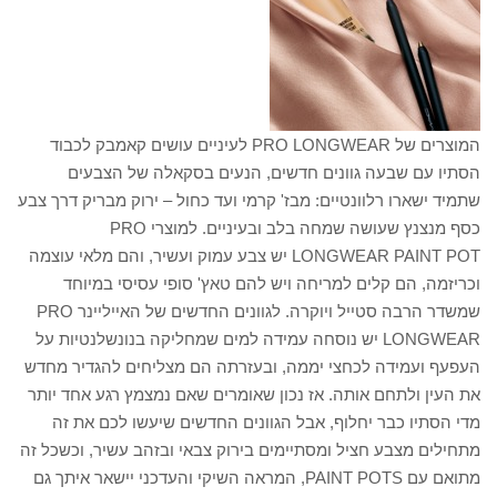
המוצרים של PRO LONGWEAR לעיניים עושים קאמבק לכבוד
הסתיו עם שבעה גוונים חדשים, הנעים בסקאלה של הצבעים
שתמיד ישארו רלוונטיים: מבז' קרמי ועד כחול – ירוק מבריק דרך צבע
כסף מנצנץ שעושה שמחה בלב ובעיניים. למוצרי PRO
LONGWEAR PAINT POT יש צבע עמוק ועשיר, והם מלאי עוצמה
וכריזמה, הם קלים למריחה ויש להם טאץ' סופי עסיסי במיוחד
שמשדר הרבה סטייל ויוקרה. לגוונים החדשים של האייליינר PRO
LONGWEAR יש נוסחה עמידה למים שמחליקה בנונשלנטיות על
העפעף ועמידה לכחצי יממה, ובעזרתה הם מצליחים להגדיר מחדש
את העין ולתחם אותה. אז נכון שאומרים שאם נמצמץ רגע אחד יותר
מדי הסתיו כבר יחלוף, אבל הגוונים החדשים שיעשו לכם את זה
מתחילים מצבע חציל ומסתיימים בירוק צבאי ובזהב עשיר, וכשכל זה
מתואם עם PAINT POTS, המראה השיקי והעדכני יישאר איתך גם