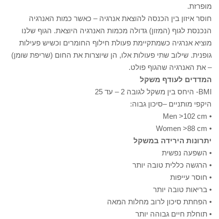
מופרזת.
חוסר איזון בין הכנסה להוצאת אנרגיה – כאשר כמות האנרגיה
הנכנסת לגוף (המזון) גדולה מכמות האנרגיה היוצאת. הגוף שלנו
מוציא אנרגיה כשמתקיימת פעולת חילוף החומרים וכשיש פעילות
גופנית. שילוב שתי פעולות אלו, הן שיוצרות את החום (שריפת שומן)
– את האנרגיה שהגוף פולט.
המדדים לעודף משקל
BMI- היחס בין משקל לגובה 2 – עד 25
היקפי מותניים –סיכון גבוה:
• Men >102 cm
• Women >88 cm
יתרונות הירידה במשקל
• השפעה נפשית
• הרגשה כללית טובה יותר
• חוסר עייפות
• בריאות טובה יותר
• הפחתת סיכון לרוב מחלות המאה
• תוחלת חיים גבוהה יותר