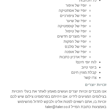
כל הכתבות
יופי! של איפור
יופי! של אסתטיקה
יופי! של ציפורניים
יופי! של שיער
יופי! של קוסמטיקה
יופי! של טיפול
יופי! מוצרים חדשים
יופי! של הפקות
יופי! של סלבס
יופי! של אופנה
יופי! ארכיון כתבות
לוח יופי חינם!
ביוטי טיוב
קבלת מגזין חינם
צרו קשר
זכויות יוצרים
אנו מכבדים זכויות יוצרים ועושים מאמץ לאתר את בעלי הזכויות
בצילומים המגיעים לידינו. אם זיהיתם בפרסומינו צילום שיש לכם
זכויות בו, אתם רשאים לפנות אלינו ולבקש לחדול מהשימוש
באמצעות כתובת המייל taler@taler.co.il