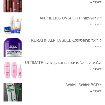
קרא עוד ←
לה רוש-פוזה: ANTHELIOS UVSPORT
קרא עוד ←
לוריאל פרופסיונל:KERATIN ALPHA SLEEK
קרא עוד ←
אלביב-לוריאל פריז:סרום ומרכך שיער ULTIMATE
קרא עוד ←
Schick: Schick BODY
קרא עוד ←