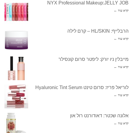
NYX Professional Makeup:JELLY JOB
קרא עוד ←
הרבלייף: HL/SKIN – קרם לילה
קרא עוד ←
מייבלין ניו יורק: ליפטר סרום קונסילר
קרא עוד ←
לוריאל פריז: סרום טינט Hyaluronic Tint Serum
קרא עוד ←
אלונה שכטר: דאודורנט רול און
קרא עוד ←