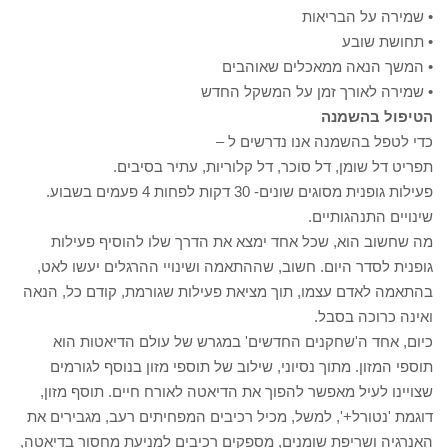
• שמירה על הבריאות
• תחושת שובע
• המשך הנאה ממאכלים שאוהבים
• שמירה לאורך זמן על המשקל החדש
הטיפול בהשמנה
כדי לטפל בהשמנה אנו נדרשים ל –
תפריט דל שומן, דל סוכר, דל קלוריות, עתיר בסיבים.
פעילות גופנית מסוגים שונים- 30 דקות לפחות 4 פעמים בשבוע.
שינויים התנהגותיים.
מה שחשוב הוא, שכל אחד ימצא את הדרך שלו להוסיף פעילות
גופנית לסדר היום. חשוב, שההתאמה ושינויי ההרגלים יעשו לאט,
בהתאמה לאדם עצמו, תוך מציאת פעילות שגורמת, קודם כל, הנאה
ואינה כרוכה בסבל.
כיום, אחד ה'שחקנים החדשים' במגרש של עולם הדיאטות הוא
תוספי המזון. מתוך נסיוני, שילוב של תוספי מזון בנוסף לגורמים
שצויינו לעיל מאפשר להפוך את הדיאטה לאורח חיים. תוסף מזון,
דוגמת 'נטורל+', למשל, מכיל רכיבים המפחיתים רעב, מגבירים את
האנרגיה ושריפת שומנים, מספקים רכיבים למניעת מחסור בדיאטה,