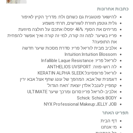
כתבות אחרונות
להישאר פוטוגנית גם כשחם ולח: מדריך הקיץ לאיפור
גלית גוטמן חוזרת לשורשים, תרתי משמע
מריחים את הסוף: 46% יפסלו אתכם על חולצה מיוזעת
פריז בשיער: למה זה קורה, למי זה קורה ואיך אפשר להפחית
את התופעה?
אלביב מבית לוריאל פריז: סדרת מסכות שיער חדשה
Intuition:Intuition Blossom
לוריאל פריז: Infallible Laque Resistance
לה רוש-פוזה: ANTHELIOS UVSPORT
לוריאל פרופסיונל:KERATIN ALPHA SLEEK
דוגמנית של אבא: המהפך של עונג שחף אצל אבא ירין
קמפיין לענבל אלדן יוצאת 'האח הגדול'
אלביב-לוריאל פריז:סרום ומרכך שיער ULTIMATE
Schick: Schick BODY
NYX Professional Makeup:JELLY JOB
תפריט האתר
דף הבית
מי אנחנו