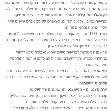
שמעסיק אותנו קודם כל – כתפיסת עולם וזהות מקצועית. המשמעות
של ההשמנה היא, לדעתי, אסתטית במובן הרחב שלה – כלומר, לא
רק שאלה של 'קילוגרם אחד יותר או פחות' אלא, של אסתטיקה
ובריאות במובן של איכות חיים. כשאנחנו שמנים אנחנו עייפים יותר,
חסרי אנרגיה ובריאים פחות.
בשנת 1997 הגדיר ארגון הבריאות העולמי את ההשמנה כ- "מגיפה
בתאוצה" ומחקרים מראים כי בעולם המערבי קיימת עלייה מתמדת
כך שכל אדם מתוך שלושה מוגדר כשמן.
ההשמנה מסוכנת לבריאות משום שהיא מגבירה סיכון ללקות
במחלות: סכרת, יתר לחץ דם, מחלות לב סרטן וגורמת להזדקנות
מוקדמת ומוות.
היא גורמת, כאמור, לירידה באיכות חיים, לעייפות, לפגיעה בביטחון
העצמי , לבושה והיא מתאפיינת בסבל רב שהיא מסיבה ללוקים בה.
הסיבות להשמנה
גורמים גנטיים – מטען גנטי הנושא גנים של השמנה.
קצב חילוף חומרים – קצב חילוף החומרים הופך איטי עם העלייה
בגיל. פעילות גופנית מעודדת את קצת חילוף החומרים.
גורמים התנהגותיים – כשאנחנו מורגלים באכילה לא מסודרת או