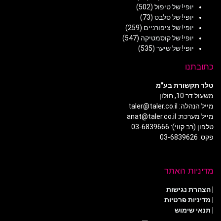
יופי! של טיפול
(502)
יופי! של סלבס
(73)
יופי! של ציפורניים
(259)
יופי! של קוסמטיקה
(547)
יופי! של שיער
(535)
כתובתנו
טלר תקשורת בע"מ
משעול דר 10, חולון
מייל הנהלה: taler@taler.co.il
מייל מערכת: anat@taler.co.il
טלפון (רב קווי): 03-6839666
פקס: 03-6839626
מדיניות האתר
|
הצהרת נגישות
|
מדיניות פרטיות
| תנאי שימוש